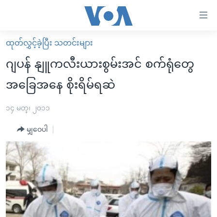
သုံး
ရ
လွယ်ကူ
ထုတ်လွှင့်ခဲ့ပြီး သတင်းများ
မူလစာမျက်နှာ
စေ
ဂျပန် နျူကလီးယားစွမ်းအင် စက်ရုံတွေ
မြန်မာ
သည့်
အခြေအနေ စိုးရိမ်ရဆဲ
ကမ္ဘာ့သတင်းများ
Link
ဗွီဒီယို
နိုင်ငံတကာ
၁၄ မတ္၊ ၂၀၁၁
များ
သတင်းလွတ်လပ်ခွင့်
အမေရိကန်
ပင်မ
မျှဝေပါ
ရပ်ဝန်းတခု လမ်းတခု အလွန်
တရုတ်
အကြောင်းအရာ
သို့
အင်္ဂလိပ်စာလေ့လာမယ်
အစ္စရေး-ပါလက်စတိုင်း
ကျော်
အပတ်စဉ်ကဏ္ဍများ
အမေရိကန်သုံးအီဒီယံ
ကြည့်
ရေဒီယိုနှင့်ရုပ်သံ အချက်အလက်များ
မကြေးမုံရဲ့ အင်္ဂလိပ်စာ
ရေဒီယို
ရန်
ပင်မ
ရေဒီယို/တီဗွီအစီအစဉ်
ရုပ်ရှင်ထဲက အင်္ဂလိပ်စာ
တီဗွီ