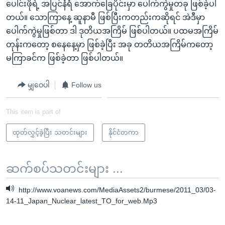
ပေါင်းဖိုရဲ့ အပြင်နံရံ အောက်ခြေပိုင်းမှာ ပေါက်ကွဲမှုတခု ဖြစ်ခဲ့ပါ
တယ်။ သောကြာနေ့ ဆူနာမီ ဖြစ်ပြီးကတည်းကဆိုရင် အဲဒီမှာ
ပေါက်ကွဲမှုဖြစ်တာ ဒါ ဒုတိယအကြိမ် ဖြစ်ပါတယ်။ ပထမအကြိမ်
တုန်းကတော့ စနေနေ့မှာ ဖြစ်ခဲ့ပြီး အခု တတိယအကြိမ်ကတော့
မကြာခင်က ဖြစ်ခဲ့တာ ဖြစ်ပါတယ်။
မျှဝေပါ
Follow us
This item is part of
ထုတ်လွှင့်ခဲ့ပြီး သတင်းများ
နိုင်ငံတကာ
ဆက်စပ်သတင်းများ ...
http://www.voanews.com/MediaAssets2/burmese/2011_03/03-
14-11_Japan_Nuclear_latest_TO_for_web.Mp3