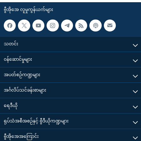
ဗွီအိုအေ လူမှုကွန်ယက်များ
သတင်း
၀န်ဆောင်မှုများ
အပတ်စဉ်ကဏ္ဍများ
အင်္ဂလိပ်သင်ခန်းစာများ
ရေဒီယို
ရုပ်သံအစီအစဉ်နှင့် ဗွီဒီယိုကဏ္ဍများ
ဗွီအိုအေအကြောင်း