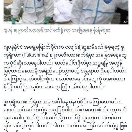
အ
သုတပဒေသာ အင်္ဂလိပ်စာ
ညွန်း
Learning English
စာမျက်နှာ
သို့
ဗွီအိုအေ လူမှုကွန်ယက်များ
ဂျပန် နျူကလီးယားစွမ်းအင် စက်ရုံတွေ အခြေအနေ စိုးရိမ်ရဆဲ
ကျော်
ကြည့်
ဂျပန်နိုင်ငံ အရှေ့မြောက်ပိုင်းက ငလျင်နဲ့ ဆူနာမီဒဏ် ခံခဲ့ရတဲ့ ဖူ
ရန်
ဘာသာစကားများ
ကူရှီးမား (Fukushima) နျူကလီးယားစက်ရုံမှာ အခြေအနေတွေ
ရှာဖွေ
က ပိုပိုဆိုးလာနေပါတယ်။ ဓာတ်ပေါင်းဖိုထဲမှာ အပူချိန် အလွန်
ရန်
မြင့်တက်နေတာမို့ အရည်ပျော်သွားမယ့် အန္တရာယ် ရှိနေပါတယ်။
နေရာ
ဒါကြောင့် ဓာတ်ပေါင်းဖိုက လောင်စာချောင်းတွေကို အေးခဲထား
သို့
နိုင်ဖို့ စက်ရုံအလုပ်သမားတွေ ကြိုးပမ်းနေရပါတယ်။
ကျော်
ရန်
ဖူကူရှီးမားစက်ရုံမှာ အခု အင်္ဂါနေ့ မနက်ပိုင်း မကြာသေးခင်က
နောက်ထပ် ပေါက်ကွဲမှုတခု ဖြစ်ပါတယ်။ အသေးစိတ်တော့ မသိ
ရသေးပါဘူး။ ဒါနဲ့ပတ်သက်လို့ တာဝန်ရှိသူတွေက သတင်းစာ
ရှင်းလင်းပွဲ လုပ်ပါတယ်။ ဒါဟာ တတိယအကြိမ် ပေါက်ကွဲမှု ဖြစ်