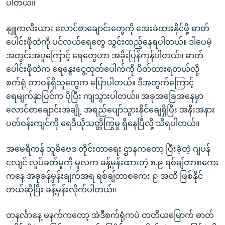
ပါတယ်။
နျူကလီးယား လောင်စာချောင်းတွေကို အေးခဲထားနိုင်ဖို့ ဓာတ်
ပေါင်းဖိုထဲကို ပင်လယ်ရေတွေ သွင်းထည့်နေရပါတယ်။ ဒါပေမဲ့
အတွင်းအပူကြောင့် ရေတွေဟာ အခိုးပြန်ကုန်ပါတယ်။ ဓာတ်
ပေါင်းဖိုထဲက ရေနွေးငွေ့ထုတ်ပေါက်ကို ပိတ်ထားရတယ်လို့
စက်ရုံ တာဝန်ရှိသူတွေက ပြောပါတယ်။ ဒီအတွက်ကြောင့်
ရေမျက်နှာပြင်က ပိုပြီး ကျသွားပါတယ်။ အခုအခြေအနေမှာ
လောင်စာချောင်းအချို့ အရည်ပျော်သွားနိုင်ချေရှိပြီး အနီးအနား
ပတ်ဝန်းကျင်ကို ရေဒီယိုသတ္တိကြွမှု ရှိနေပြီလို့ သိရပါတယ်။
အမေရိကန် ဘူမိဗေဒ တိုင်းတာရေး ဌာနကတော့ ပြီးခဲ့တဲ့ ဂျပန်
ငလျင် လှုပ်ခတ်မှုကို မူလက ခန့်မှန်းထားတဲ့ ၈.၉ ရစ်ချ်တာစကေး
ကနေ အခုခန့်မှန်းချက်အရ ရစ်ချ်တာစကေး ၉ အထိ ဖြစ်နိုင်
တယ်ဆိုပြီး ခန့်မှန်းလိုက်ပါတယ်။
တနင်္လာနေ့ မနက်ကတော့ အဲဒီစက်ရုံကပဲ တတိယမြောက် ဓာတ်