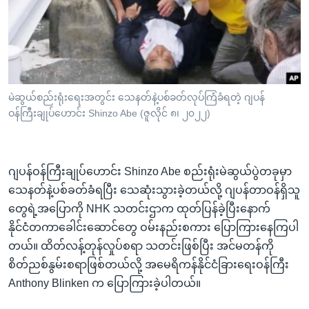
အ
သုတပဒေသာ အင်္ဂလိပ်စာ
ညွန်း
Learning English
စာမျက်နှာ
သို့
ဗွီအိုအေ လူမှုကွန်ယက်များ
ကျော်
ကြည့်
မဲဆွယ်စည်းရုံးရေးအတွင်း သေနတ်နဲ့ပစ်ခတ်လုပ်ကြံခံရတဲ့ ဂျပန်
ဝန်ကြီးချုပ်ဟောင်း Shinzo Abe (ဇူလိုင် ၈၊ ၂၀၂၂)
ရန်
ဘာသာစကားများ
ရှာဖွေ
ရန်
ဂျပန်ဝန်ကြီးချုပ်ဟောင်း Shinzo Abe စည်းရုံးမဲဆွယ်ပွဲတခုမှာ
နေရာ
သေနတ်နဲ့ပစ်ခတ်ခံရပြီး သေဆုံးသွားခဲ့တယ်လို့ ဂျပန်တာဝန်ရှိသူ
သို့
တွေရဲ့အပြောကို NHK သတင်းဌာက ထုတ်ပြန်ခဲ့ပြီးနောက်
ကျော်
နိုင်ငံတကာခေါင်းဆောင်တွေ ဝမ်းနည်းစကား ပြောကြားနေကြပါ
ရန်
တယ်။ ထိတ်လန့်တုန်လှုပ်စရာ သတင်းဖြစ်ပြီး အင်မတန်ကို
စိတ်ညစ်နွမ်းစရာဖြစ်တယ်လို့ အမေရိကန်နိုင်ငံခြားရေးဝန်ကြီး
Anthony Blinken က ပြောကြားခဲ့ပါတယ်။