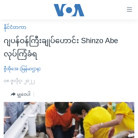
သုံး
ရ
လွယ်ကူ
နိုင်ငံတကာ
မူလစာမျက်နှာ
စေ
ဂျပန်ဝန်ကြီးချုပ်ဟောင်း Shinzo Abe
မြန်မာ
သည့်
လုပ်ကြံခံရ
ကမ္ဘာ့သတင်းများ
Link
ဗွီဒီယို
နိုင်ငံတကာ
ဗွီအိုအေ (မြန်မာဌာန)
များ
သတင်းလွတ်လပ်ခွင့်
အမေရိကန်
၀၈ ဇူလိုင္၊ ၂၀၂၂
ပင်မ
ရပ်ဝန်းတခု လမ်းတခု အလွန်
တရုတ်
အကြောင်းအရာ
မျှဝေပါ
သို့
အင်္ဂလိပ်စာလေ့လာမယ်
အစ္စရေး-ပါလက်စတိုင်း
ကျော်
အပတ်စဉ်ကဏ္ဍများ
အမေရိကန်သုံးအီဒီယံ
ကြည့်
ရေဒီယိုနှင့်ရုပ်သံ အချက်အလက်များ
မကြေးမုံရဲ့ အင်္ဂလိပ်စာ
ရေဒီယို
ရန်
ပင်မ
ရေဒီယို/တီဗွီအစီအစဉ်
ရုပ်ရှင်ထဲက အင်္ဂလိပ်စာ
တီဗွီ