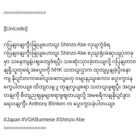
===============
[[Unicode]]
ဂပြနျဝနျကွီးခြုပျဟောငျး Shinzo Abe လုပျကွံခံရ
ဂပြနျဝနျကွီးခြုပျဟောငျး Shinzo Abe စညျးရုံးမဲဆှယျပှဲတခု
မှာ သနေတျနဲ့ပဈခတျခံရပွီး သဆေုံးသှားခဲ့တယျလို့ ဂပြနျတာဝ
နျရှိသူတှရေဲ့အပွောကို NHK သတငျးဌာက ထုတျပွနျခဲ့ပွီးနော
ကျ နိုငျငံတကာခေါငျးဆောငျတှေ ဝမျးနညျးစကား ပွောကွားန
ကွေပါတယျ။ ထိတျလန့ျ တုနျလှုပျစရာ သတငျးဖွဈပွီး အငျမ
တနျကို စိတျညဈနှမျးစရာဖွဈတယျလို့ အမရေိကနျနိုငျငံခွား
ရေးဝနျကွီး Anthony Blinken က ပွောကွားခဲ့ပါတယျ။
#Japan #VOABurmese #Shinzo Abe
===============