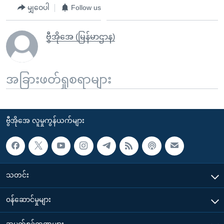
မျှဝေပါ
Follow us
ဗွီအိုအေ (မြန်မာဌာန)
အခြားဖတ်ရှုစရာများ
ဗွီအိုအေ လူမှုကွန်ယက်များ
သတင်း
၀န်ဆောင်မှုများ
အပတ်စဉ်ကဏ္ဍများ