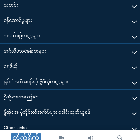
သတင်း
၀န်ဆောင်မှုများ
အပတ်စဉ်ကဏ္ဍများ
အင်္ဂလိပ်သင်ခန်းစာများ
ရေဒီယို
ရုပ်သံအစီအစဉ်နှင့် ဗွီဒီယိုကဏ္ဍများ
ဗွီအိုအေအကြောင်း
ဗွီအိုအေ မိုဘိုင်းလ်အက်ပ်များ ဒေါင်းလုတ်ယူရန်
Other Links
တိုက်ရိုက်