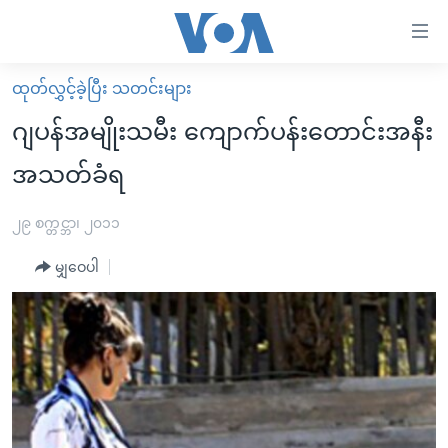
သုံး
ရ
လွယ်ကူ
ထုတ်လွှင့်ခဲ့ပြီး သတင်းများ
မူလစာမျက်နှာ
စေ
ဂျပန်အမျိုးသမီး ကျောက်ပန်းတောင်းအနီး
မြန်မာ
သည့်
အသတ်ခံရ
ကမ္ဘာ့သတင်းများ
Link
ဗွီဒီယို
နိုင်ငံတကာ
၂၉ စက္တင္ဘာ၊ ၂၀၁၁
များ
သတင်းလွတ်လပ်ခွင့်
အမေရိကန်
ပင်မ
မျှဝေပါ
ရပ်ဝန်းတခု လမ်းတခု အလွန်
တရုတ်
အကြောင်းအရာ
သို့
အင်္ဂလိပ်စာလေ့လာမယ်
အစ္စရေး-ပါလက်စတိုင်း
ကျော်
အပတ်စဉ်ကဏ္ဍများ
အမေရိကန်သုံးအီဒီယံ
ကြည့်
ရေဒီယိုနှင့်ရုပ်သံ အချက်အလက်များ
မကြေးမုံရဲ့ အင်္ဂလိပ်စာ
ရေဒီယို
ရန်
ပင်မ
ရေဒီယို/တီဗွီအစီအစဉ်
ရုပ်ရှင်ထဲက အင်္ဂလိပ်စာ
တီဗွီ