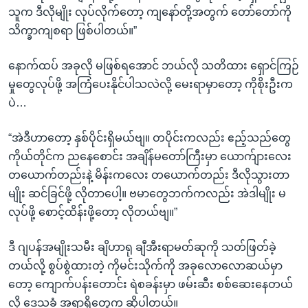
သူက ဒီလိုမျိုး လုပ်လိုက်တော့ ကျနော်တို့အတွက် တော်တော်ကို
သိက္ခာကျစရာ ဖြစ်ပါတယ်။”
နောက်ထပ် အခုလို မဖြစ်ရအောင် ဘယ်လို သတိထား ရှောင်ကြဉ်
မှုတွေလုပ်ဖို့ အကြံပေးနိုင်ပါသလဲလို့ မေးရာမှာတော့ ကိုစိုးဦးက
ပဲ…
“အဲဒီဟာတော့ နှစ်ပိုင်းရှိမယ်ဗျ။ တပိုင်းကလည်း ဧည့်သည်တွေ
ကိုယ်တိုင်က ညနေစောင်း အချိန်မတော်ကြီးမှာ ယောက်ျားလေး
တယောက်တည်းနဲ့ မိန်းကလေး တယောက်တည်း ဒီလိုသွားတာ
မျိုး ဆင်ခြင်ဖို့ လိုတာပေါ့။ ဗမာတွေဘက်ကလည်း အဲဒါမျိုး မ
လုပ်ဖို့ စောင့်ထိန်းဖို့တော့ လိုတယ်ဗျ။”
ဒီ ဂျပန်အမျိုးသမီး ချိဟာရု ချီအီးရာမတ်ဆုကို သတ်ဖြတ်ခဲ့
တယ်လို့ စွပ်စွဲထားတဲ့ ကိုမင်းသိုက်ကို အခုလောလောဆယ်မှာ
တော့ ကျောက်ပန်းတောင်း ရဲစခန်းမှာ ဖမ်းဆီး စစ်ဆေးနေတယ်
လို့ ဒေသခံ အရာရှိတွေက ဆိုပါတယ်။