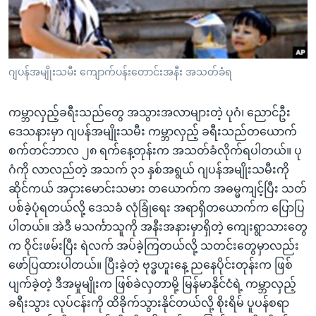
အ
သုတပဒေသာ အင်္ဂလိပ်စာ
ညွန်း
Learning English
စာမျက်နှာ
သို့
ဗွီအိုအေ လူမှုကွန်ယက်များ
ဂျပန်အမျိုးသမီး ကျောက်ပန်းတောင်းအနီး အသတ်ခံရ
ကျော်
ကြည့်
ကမ္ဘာလှည့်ခရီးသည်တွေ အသွားအလာများတဲ့ ပုဂံ၊ ညောင်ဦး
ရန်
ဘာသာစကားများ
ဒေသနားမှာ ဂျပန်အမျိုးသမီး ကမ္ဘာလှည့် ခရီးသည်တယောက်
ရှာဖွေ
စက်တင်ဘာလ ၂၈ ရက်နေ့တုန်းက အသတ်ခံလိုက်ရပါတယ်။ ပု
ရန်
ဂံကို လာလည်တဲ့ အသက် ၃၁ နှစ်အရွယ် ဂျပန်အမျိုးသမီးကို
နေရာ
ဆိုင်ကယ် အငှားမောင်းသမား တယောက်က အဓမ္မကျင့်ပြီး သတ်
သို့
ပစ်ခဲ့ပုံရတယ်လို့ ဒေသခံ လုံခြုံရေး အရာရှိတယောက်က ပြောပြ
ကျော်
ပါတယ်။ အဲဒီ မသင်္ကာသူကို အနီးအနားမှာရှိတဲ့ ကျေးရွာသားတွေ
ရန်
က ဝိုင်းဖမ်းပြီး ရဲလက် အပ်ခဲ့ကြတယ်လို့ သတင်းတွေမှာလည်း
ဖော်ပြထားပါတယ်။ ပြီးခဲ့တဲ့ ဗုဒ္ဓဟူးနေ့ ညနေပိုင်းတုန်းက ဖြစ်
ပျက်ခဲ့တဲ့ ဒီအမှုမျိုးက ဖြစ်ခဲလှတာမို့ မြန်မာနိုင်ငံရဲ့ ကမ္ဘာလှည့်
ခရီးသွား လုပ်ငန်းကို ထိခိုက်သွားနိုင်တယ်လို့ စိုးရိမ် ပူပန်စရာ