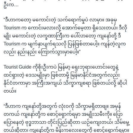
ဦးက…
“ဒီဟာကတော့ မကောင်းတဲ့ သက်ရောက်မှုပဲ လာမှာ။ အခုမှ
Tourism က ကောင်းမလားလို့ အောက်မေ့တာ ရှိသေးတယ်၊ ဒီလို
မျိုး မကောင်းတဲ့ လက္ခဏာကြီးက ပေါ်လာတော့ ကျနော်တို့ ဒီ
Tourism က မျက်နှာပျက်ရသလို ပြန်ဖြစ်တာပေါ့။ ကျန်တဲ့လူက
လည်း နည်းနည်း ကြောက်သွားမှာပေါ့။”
Tourist Guide ကိုစိုးဦးကပဲ မြန်မာ့ ရှေးဘုရားဟောင်းတွေနဲ့
ထင်ရှားတဲ့ ဒေသမျိုးမှာ ဖြစ်တာမို့ မြန်မာနိုင်ငံအတွက်လည်း
နိုင်ငံတကာမှာ အကြီးအကျယ် သိက္ခာကျစရာ ဖြစ်တယ်လို့ ဆိုပါ
တယ်။
“ဒီဟာက ကျနော်တို့အတွက် လုံးဝကို သိက္ခာမရှိတာဗျ။ အမှန်
တကယ် ကျနော်တို့က စောင့်ရှောက်ရမှာ အမျိုးသမီးကို။ ပြော
ပြောနေတဲ့ ဗုဒ္ဓဘာသာ တိုင်းပြည်ဆိုတာ ယဉ်ကျေးတယ်၊ သိမ်မွေ့
တယ်ဆိုတာ၊ ကျနော်တို့က မိန်းကလေးတွေကို စောင့်ရှောက်ရမှာ။