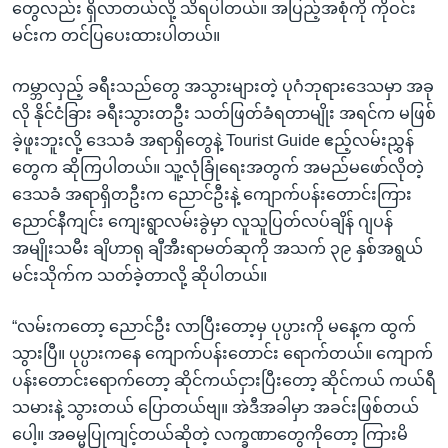
တွေလည်း ရှိလာတယ်လို့ သိရပါတယ်။ အပြည့်အစုံကို ကိုဝင်း
မင်းက တင်ပြပေးထားပါတယ်။
ကမ္ဘာလှည့် ခရီးသည်တွေ အသွားများတဲ့ ပုဂံဘုရားဒေသမှာ အခု
လို နိုင်ငံခြား ခရီးသွားတဦး သတ်ဖြတ်ခံရတာမျိုး အရင်က မဖြစ်
ခဲ့ဖူးဘူးလို့ ဒေသခံ အရာရှိတွေနဲ့ Tourist Guide ဧည့်လမ်းညွှန်
တွေက ဆိုကြပါတယ်။ သူ့လုံခြုံရေးအတွက် အမည်မဖော်လိုတဲ့
ဒေသခံ အရာရှိတဦးက ညောင်ဦးနဲ့ ကျောက်ပန်းတောင်းကြား
ညောင်နီကျင်း ကျေးရွာလမ်းခွဲမှာ လူသူပြတ်လပ်ချိန် ဂျပန်
အမျိုးသမီး ချိဟာရု ချီအီးရာမတ်ဆုကို အသက် ၃၉ နှစ်အရွယ်
မင်းသိုက်က သတ်ခဲ့တာလို့ ဆိုပါတယ်။
“လမ်းကတော့ ညောင်ဦး လာပြီးတော့မှ ပုပ္ပားကို မနေ့က ထွက်
သွားပြီ။ ပုပ္ပားကနေ ကျောက်ပန်းတောင်း ရောက်တယ်။ ကျောက်
ပန်းတောင်းရောက်တော့ ဆိုင်ကယ်ငှားပြီးတော့ ဆိုင်ကယ် ကယ်ရီ
သမားနဲ့ သွားတယ် ပြောတယ်ဗျ။ အဲဒီအခါမှာ အခင်းဖြစ်တယ်
ပေါ့။ အဓမ္မပြုကျင့်တယ်ဆိုတဲ့ လက္ခဏာတွေကိုတော့ ကြားမိ