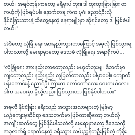
တယ်။ အရင်တုန်းကတော့ မရှိဖူးပါဘူး။ ဒါ ထူးထူးခြားခြား တ
ကယ့်ကို ဖြစ်ရပ်ပါ။ နောက်တချက်က ပုဂံ၊ ညောင်ဦးလို
နိုင်ငံခြားသားနဲ့ ထိတွေ့နေတဲ့ နေရာမျိုးမှာ ဆိုရင်တော့ ဒါ ဖြစ်ခဲပါ
တယ်။”
အဲဒီတော့ လုံခြုံရေး အားနည်းသွားတာကြောင့် အခုလို ဖြစ်သွားရ
ပါသလားလို့ မေးရာမှာတော့ ဒေသခံ လုံခြုံရေး အရာရှိကပဲ…
“လုံခြုံရေး အားနည်းတာတော့လည်း မဟုတ်ဘူးဗျ။ ဒီဘက်မှာ
ကျတော့လည်း နည်းနည်း လူပြတ်တာလည်း ပါမှာပေါ့။ ကျောက်
ပန်းတောင်းနဲ့ ညောင်ဦးကြားက တော်တော်လေး ဝေးတယ်လေ။
ဒါက အဝေးမှာ မို့လို့လည်း ဖြစ်သွားတာ ဖြစ်နိုင်ပါတယ်။”
အခုလို နိုင်ငံခြား ခရီးသည် အသွားအလာများတဲ့ မြန်မာ့
ယဉ်ကျေးမှုဆိုင်ရာ ဒေသဘက်မှာ ဖြစ်တာဆိုတော့ ဘယ်လို
အကျိုးဆက်တွေ ဖြစ်နိုင်ပါသလဲလို့ မေးရာမှာတော့ ဒီဒေသကို
အခုလက်ရှိ ရောက်နေတဲ့ ခရီးသွား လမ်းညွှန်တဦးဖြစ်တဲ့ ကိုစိုး