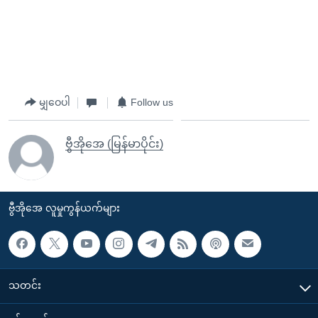
မျှဝေပါ
Follow us
ဗွီအိုအေ (မြန်မာပိုင်း)
ဗွီအိုအေ လူမှုကွန်ယက်များ
သတင်း