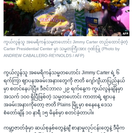
အ
သုတပဒေသာ အင်္ဂလိပ်စာ
ညွန်း
Learning English
စာမျက်နှာ
သို့
ဗွီအိုအေ လူမှုကွန်ယက်များ
ကျော်
ကြည့်
ကွယ်လွန်သူ အမေရိကန်သမ္မတဟောင်း Jimmy Carter တည်ထောင်ခဲ့တဲ့
Carter Presidential Center မှာ သမ္မတကြီးအား ဂုဏ်ပြု (Photo by
ရန်
ဘာသာစကားများ
ANDREW CABALLERO-REYNOLDS / AFP)
ရှာဖွေ
ရန်
ကွယ်လွန်သူ အမေရိကန်သမ္မတဟောင်း Jimmy Carter ရဲ့ ၆
နေရာ
ရက်ကြာ ဈာပနအခမ်းအနားတွေကို ဇာတိ ဂျော်ဂျီယာပြည်နယ်
သို့
မှာ စတင်နေပါပြီ။ ဒီဇင်ဘာလ ၂၉ ရက်နေ့က ကွယ်လွန်ချိန်မှာ
ကျော်
အသက် ၁၀၀ ရှိပြီဖြစ်တဲ့ သမ္မတဟောင်း ကာတာရဲ့ ဈာပန
ရန်
အခမ်းအနားကိုတော့ ဇာတိ Plains မြို့မှာ စနေနေ့ ဒေသ
စံတော်ချိန် ၁၀ နာရီ ၁၅ မိနစ်မှာ စတင်ခဲ့တာပါ။
ကမ္ဘာ့ဇာတ်ခုံမှာ ဆယ်စုနှစ်တွေနဲ့ချီ စာနာမှုလုပ်ငန်းတွေနဲ့ ဒီမိုက