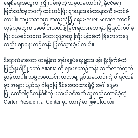
ရေစီရေးအတွက် ကြိုးပမ်းခဲ့တဲ့ သမ္မတဟောင်းရဲ့ နိုင်ငံရေး
ဖြတ်သန်းမှုဘဝကို ထင်ဟပ်ပြီး ဈာပနအခမ်းအနားကို စတင်ခဲ့
တာပါ။ သမ္မတဘဝမှာ အထူးလုံခြုံရေး Secret Service တာဝန်
ယူခဲ့သူတွေက အခေါင်းသယ်ဖို့ မြင်းရထားဘေးမှာ ခြံရံလိုက်ပါခဲ့
ပြီး ငယ်စဉ်ဘဝက မိသားစုနဲ့အတူ ကြီးပြင်းခဲ့တဲ့ ခြံဘေးကနေ
လည်း ဈာပနယာဉ်တန်း ဖြတ်သွားခဲ့ပါတယ်။
ဒီနောက်မှာတော့ တချိန်က အုပ်ချုပ်ရေးမှူးအဖြစ် ရုံးစိုက်ခဲ့တဲ့
ပြည်နယ်မြို့တော် Atlanta ကို ဈာပနယာဉ်တန်း ဆက်လက်ထွက်
ခွာခဲ့တာပါ။ သမ္မတဟောင်းကာတာရဲ့ ရုပ်အလောင်းကို ဝါရှင်တန်
မှာ အများပြည်သူ ဂါရဝပြုနိုင်အောင်ထားရှိဖို့ အင်္ဂါနေ့မှာ
မြို့တော်ဝါရှင်တန်ဒီစီကို မသယ်ခင်အထိ သူတည်ထောင်ခဲ့တဲ့
Carter Presidential Center မှာ ထားရှိမှာ ဖြစ်ပါတယ်။