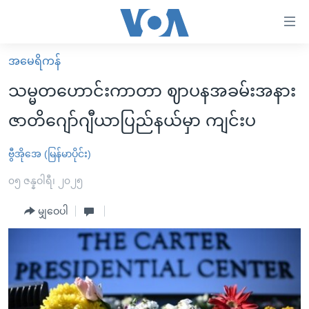
သုံး
ရ
လွယ်ကူ
အမေရိကန်
မူလစာမျက်နှာ
စေ
သမ္မတဟောင်းကာတာ ဈာပနအခမ်းအနား
မြန်မာ
သည့်
ဇာတိဂျော်ဂျီယာပြည်နယ်မှာ ကျင်းပ
ကမ္ဘာ့သတင်းများ
Link
ဗွီဒီယို
နိုင်ငံတကာ
ဗွီအိုအေ (မြန်မာပိုင်း)
များ
သတင်းလွတ်လပ်ခွင့်
အမေရိကန်
၀၅ ဇန္နဝါရီ၊ ၂၀၂၅
ပင်မ
ရပ်ဝန်းတခု လမ်းတခု အလွန်
တရုတ်
အကြောင်းအရာ
မျှဝေပါ
သို့
အင်္ဂလိပ်စာလေ့လာမယ်
အစ္စရေး-ပါလက်စတိုင်း
ကျော်
အပတ်စဉ်ကဏ္ဍများ
အမေရိကန်သုံးအီဒီယံ
ကြည့်
ရေဒီယိုနှင့်ရုပ်သံ အချက်အလက်များ
မကြေးမုံရဲ့ အင်္ဂလိပ်စာ
ရေဒီယို
ရန်
ပင်မ
ရေဒီယို/တီဗွီအစီအစဉ်
ရုပ်ရှင်ထဲက အင်္ဂလိပ်စာ
တီဗွီ