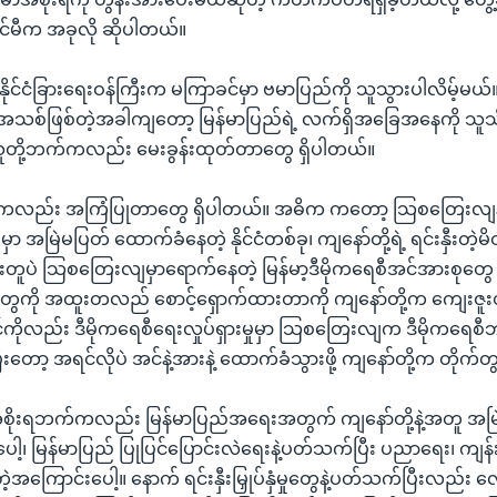
ျင်မီက အခုလို ဆိုပါတယ်။
ုင်ငံခြားရေးဝန်ကြီးက မကြာခင်မှာ ဗမာပြည်ကို သူသွားပါလိမ့်မယ်။
သစ်ဖြစ်တဲ့အခါကျတော့ မြန်မာပြည်ရဲ့ လက်ရှိအခြေအနေကို သူသ
သူတို့ဘက်ကလည်း မေးခွန်းထုတ်တာတွေ ရှိပါတယ်။
ကလည်း အကြံပြုတာတွေ ရှိပါတယ်။ အဓိက ကတော့ သြစတြေးလျနိုင်င
မှာ အမြဲမပြတ် ထောက်ခံနေတဲ့ နိုင်ငံတစ်ခု၊ ကျနော်တို့ရဲ့ ရင်းနှီးတဲ့မ
တူပဲ သြစတြေးလျမှာရောက်နေတဲ့ မြန်မာ့ဒီမိုကရေစီအင်အားစုတွ
ားတွေကို အထူးတလည် စောင့်ရှောက်ထားတာကို ကျနော်တို့က ကျေးဇူး
်ကိုလည်း ဒီမိုကရေစီရေးလှုပ်ရှားမှုမှာ သြစတြေးလျက ဒီမိုကရေ
ာ့ အရင်လိုပဲ အင်နဲ့အားနဲ့ ထောက်ခံသွားဖို့ ကျနော်တို့က တိုက်
ုးရဘက်ကလည်း မြန်မာပြည်အရေးအတွက် ကျနော်တို့နဲ့အတူ အမြဲ
ေါ့၊ မြန်မာပြည် ပြုပြင်ပြောင်းလဲရေးနဲ့ပတ်သက်ပြီး ပညာရေး၊ ကျန်
ဲ့အကြောင်းပေါ့။ နောက် ရင်းနှီးမြှုပ်နှံမှုတွေနဲ့ပတ်သက်ပြီးလည်း လ