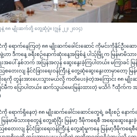
ဲ့ ၈၈ မျိုးဆက်တို့ တွေ့ဆုံပွဲ။ (ဂျွန် ၂၂၊ ၂၀၁၄)
ကို ရောက်နေကြတဲ့ ၈၈ မျိုးဆက်ခေါင်းဆောင် ကိုမင်းကိုနိုင်ဦးဆောင
့ဟာ ဒီကနေ့ ခရီးစဉ်နောက်ဆုံးနေ့အဖြစ်နဲ့ ပါသ့်မြို့က မြန်မာမိသားစု
်ငံရေးအပေါ် နှစ်ဘက် အပြန်အလှန် ဆွေးနွေးခဲ့ကြပါတယ်။ မကြာခင် မြန်မ
စတေးလျ နိုင်ငံခြားရေးဝန်ကြီးနဲ့ တွေ့ဆုံဆွေးနွေးတာမှာတော့ မြန်မ
ုးရကို တွန်းအားပေးသွားမယ်လို့ ကတိပေးခဲ့တဲ့အကြောင်း ၈၈ မျိုး
ျင်မီက ပြောပါတယ်။ ဆက်သွယ်မေးမြန်းထားတဲ့ မသိင်္ဂ ီထိုက်က အ
။
ကို ရောက်ရှိနေတဲ့ ၈၈ မျိုးဆက်ခေါင်းဆောင်တွေရဲ့ ခရီးစဉ် နောက်ဆု
 မြန်မာမိသားစုတွေနဲ့ တွေ့ဆုံပြီး မြန်မာ့ ဒီမိုကရေစီ အရေးဆွေးနွေ
ြစတေးလျ နိုင်ငံခြားရေးဝန်ကြီးနဲ့ တွေ့ဆုံမှုကနေ မြန်မာ့ဒီမိုကရ
အစိုးရကို တွန်းအားပေးမယ်ဆိုတဲ့ ကတိကဝတ်ရရှိခဲ့တယ်လို့ တွေ့ဆု