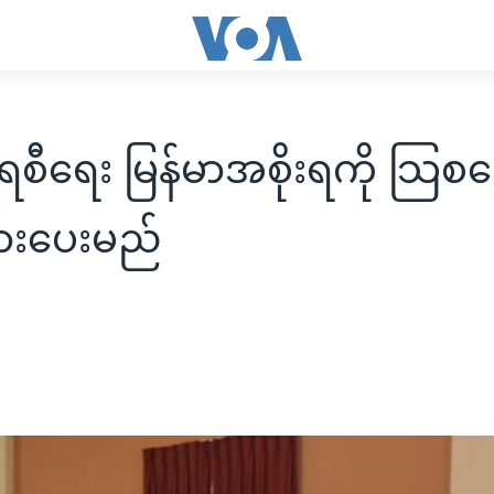
ရေစီရေး မြန်မာအစိုးရကို သြ
ားပေးမည်