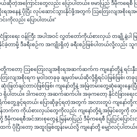
ယ်ဆိုတဲ့အကြောင်းတွေလည်း ပြောပါတယ်။ ဗမာပြည် ဒီမိုကရေစီ ပြု
ိုးရအနေနဲ့ ပိုပြီး လုပ်ဆောင်သွားနိုင်ဖို့အတွက် သြတြေးလျအစိုးရအနေ
ာင်းကိုလည်း ပြောပါတယ်။”
ံခြားရေး ဝန်ကြီး အပါအဝင် လွှတ်တော်ကိုယ်စားလှယ် တချို့နဲ့ပါ မြန
ုင်ခဲ့တာမို့ ဒီခရီးစဉ်က အကျိုးရှိတဲ့ ခရီးစဉ်ဖြစ်ပါတယ်လို့လည်း
ာ်တို့ကတော့ သြစတြေးလျအစိုးရအဆက်ဆက်က ကျနော်တို့နဲ့ ရင်းနှ
ေးလျအစိုးရက မူဝါဒတခုခု ချမှတ်မယ်ဆိုလို့ရှိရင်ပဲဖြစ်ဖြစ်၊ တခု
ုံးဖြတ်ချင်တာပဲဖြစ်ဖြစ်၊ ကျနော်တို့နဲ့ အမြဲတမ်းတွေ့ဆုံဆွေးနွေးပြ
ှိပါတယ်။ ဒါကတော့ အဆက်ဆက်ပါ။ အခုကတော့ နိုင်ငံခြားရေးဝန်ကြီး
်ရိုက်တွေ့ခွင့်ရတယ်၊ ပြောဆိုခွင့်ရတဲ့အတွက် အလားတူပဲ ကျနော်တို
်ဘက်က ကိုယ်စားလှယ်တွေကိုလည်း ကျနော်တို့ရဲ့အမြင်တွေကို တင်ပ
့ ဒီမိုကရေစီအင်အားစုတွေနဲ့ မြန်မာပြည် ဒီမိုကရေစီ ပြုပြင်ပြောင်
ပိုပြီးတော့ အထူးဖြစ်ထွန်းမယ်လို့ ကျနော်တို့ မျှော်လင့်ပါတယ်။