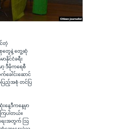
်တဲ့
တွေနဲ့ တွေ့ဆုံ
ာနိုင်ငံခရီး
ာ့ ဒီမိုကရေစီ
ဆက်ခေါင်းဆောင်
ပြည့်အစုံ တင်ပြ
ံးနေ့ဒီကနေ့မှာ
းခဲ့ကြပါတယ်။
ေစီရေးအတွက် သြ
ံဆွေးနွေးခဲ့သူ