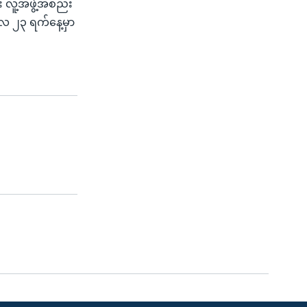
်း လူ့အဖွဲ့အစည်း
ဇွန်လ ၂၃ ရက်နေ့မှာ