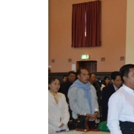
သုတပဒေသာ အင်္ဂလိပ်စာ
အ
ညွန်း
စာမျက်နှာ
သို့
ကျော်
ကြည့်
ရန်
ရှာဖွေ
ရန်
နေရာ
သို့
ကျော်
ရန်