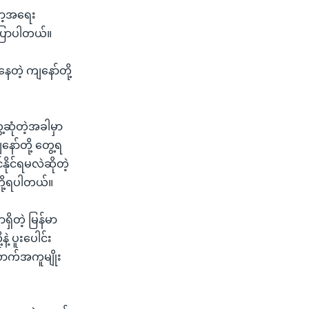
န်မာ့အရေး
ပြောပါတယ်။
ေတဲ့ ကျနော်တို့
့ဆုံတဲ့အခါမှာ
ာ်တို့ တွေ့ရ
ိုင်ရမလဲဆိုတဲ့
တို့ရပါတယ်။
ိတဲ့ မြန်မာ
့ ပူးပေါင်း
ောက်အကူမျိုး