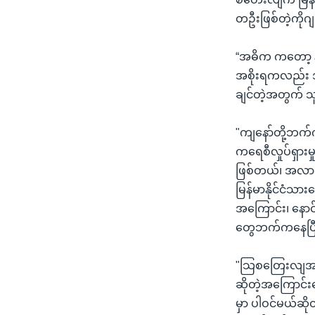
တဦးဖြစ်တဲ့ကိုဂ
“အဓိက ကတော့ နိ
အစိုးရကလည်း အ
ချင်တဲ့အတွက် 
"ကျနော်တို့ဘက်
ကရေစီလှုပ်ရှားမှု
ဖြစ်တယ်၊ အလား
မြန်မာနိုင်ငံသ
အကြောင်း၊ နောင
တွေဘက်ကနေပြီးတေ
"သြစတြေးလျအစိ
ဆိုတဲ့အကြောင်းပ
မှာ ပါဝင်မယ်ဆိုတ