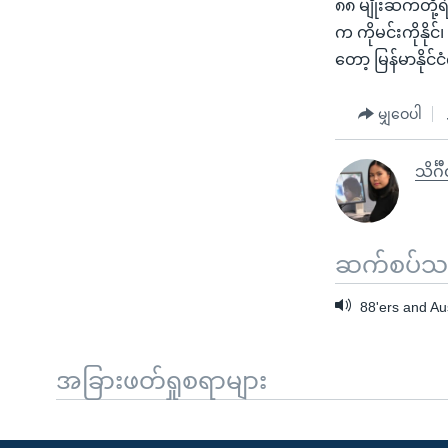
၈၈ မျိုးဆက်တို့ရ
က ကိုမင်းကိုနိုင်
တော့ မြန်မာနိုင်
မျှဝေပါ
သိင်္ဂ
ဆက်စပ်သတင
88'ers and Au
အခြားဖတ်ရှုစရာများ