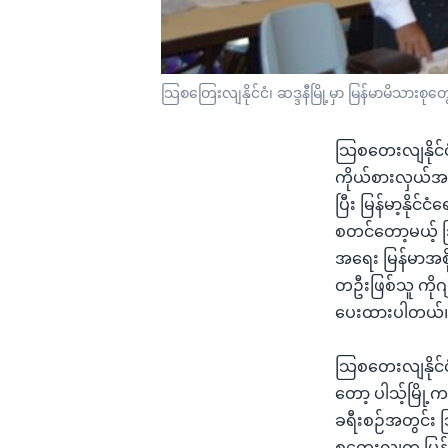
သြစတြေးလျနိုင်ငံ၊ ဆဒ္ဒနီမြို့မှာ မြန်မာမိသားစုတွေန
သြစတေးလျနိုင်ငံ
ကိုယ်စားလှယ်အဖွဲ
ပြီး မြန်မာ့နိုင
စတင်တော့မယ့် သြ
အရေး မြန်မာအစိ
တဦးဖြစ်သူ ကိုဂ
ပေးထားပါတယ်
သြစတေးလျနိုင်ငံ
တော့ ပါသ့်မြို့က
ခရီးစဉ်အတွင်း သ
စတေးလျက မြန်မာ