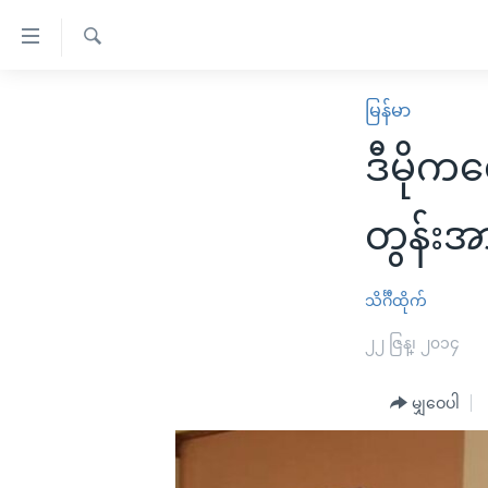
သုံး
ရ
ရှာဖွေ
လွယ်ကူ
မူလစာမျက်နှာ
မြန်မာ
ရ
စေ
မြန်မာ
လာ
ဒီမိုက
သည့်
ဒ်
ကမ္ဘာ့သတင်းများ
Link
ဗွီဒီယို
နိုင်ငံတကာ
တွန်းအ
များ
သတင်းလွတ်လပ်ခွင့်
အမေရိကန်
ပင်မ
ရပ်ဝန်းတခု လမ်းတခု အလွန်
တရုတ်
သိင်္ဂီထိုက်
အကြောင်းအရာ
အင်္ဂလိပ်စာလေ့လာမယ်
အစ္စရေး-ပါလက်စတိုင်း
၂၂ ဇြန္၊ ၂၀၁၄
သို့
အပတ်စဉ်ကဏ္ဍများ
အမေရိကန်သုံးအီဒီယံ
ကျော်
မျှဝေပါ
ကြည့်
ရေဒီယိုနှင့်ရုပ်သံ အချက်အလက်များ
မကြေးမုံရဲ့ အင်္ဂလိပ်စာ
ရေဒီယို
ရန်
ရေဒီယို/တီဗွီအစီအစဉ်
ရုပ်ရှင်ထဲက အင်္ဂလိပ်စာ
တီဗွီ
ပင်မ