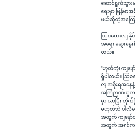
ဆောင်ရွက်သွားမ
ရေးမှာ မြန်မာအစ
မယ်ဆိုတဲ့အကြေ
သြစတေးလျ နိုင်င
အရေး ဆွေးနွေးနိ
တယ်။
“ဟုတ်ကဲ့၊ ကျနေ
ရှိပါတယ်။ သြစတြ
လျအစိုးရအနေနဲ့ ဆ
အကြံဉာဏ်ယူတာ ရ
မှာ လာပြီး တိုက
မဟုတ်ဘဲ ပါလီမန
အတွက် ကျနော်တို
အတွက် အရင်ကထက် 