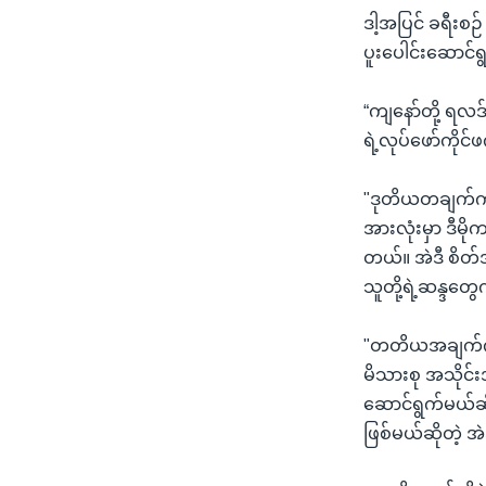
ဒါ့အပြင် ခရီးစဉ် 
ပူးပေါင်းဆောင်
“ကျနော်တို့ ရလဒ
ရဲ့လုပ်ဖော်ကိုင်
"ဒုတိယတချက်ကတော့
အားလုံးမှာ ဒီမ
တယ်။ အဲဒီ စိတ်
သူတို့ရဲ့ဆန္ဒတ
"တတိယအချက်ကတော
မိသားစု အသိုင်း
ဆောင်ရွက်မယ်ဆိ
ဖြစ်မယ်ဆိုတဲ့ အ