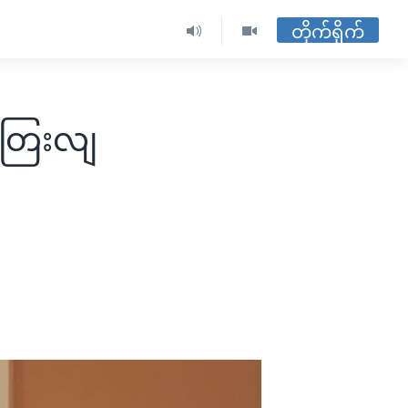
တိုက်ရိုက်
စတြေးလျ