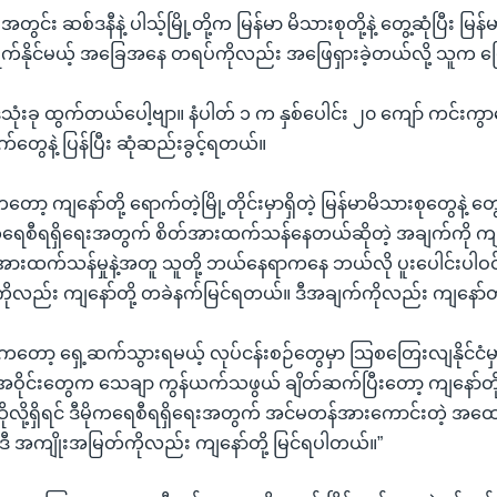
အတွင်း ဆစ်ဒနီနဲ့ ပါသ့်မြို့တို့က မြန်မာ မိသားစုတို့နဲ့ တွေ့ဆုံပြီး မြ
ရွက်နိုင်မယ့် အခြေအနေ တရပ်ကိုလည်း အဖြေရှားခဲ့တယ်လို့ သူက 
်သုံးခု ထွက်တယ်ပေါ့ဗျာ။ နံပါတ် ၁ က နှစ်ပေါင်း ၂၀ ကျော် ကင်းကွာန
ဖက်တွေနဲ့ ပြန်ပြီး ဆုံဆည်းခွင့်ရတယ်။
 ကျနော်တို့ ရောက်တဲ့မြို့တိုင်းမှာရှိတဲ့ မြန်မာမိသားစုတွေနဲ့ တွေ
ိုကရေစီရရှိရေးအတွက် စိတ်အားထက်သန်နေတယ်ဆိုတဲ့ အချက်ကို ကျနေ
အားထက်သန်မှုနဲ့အတူ သူတို့ ဘယ်နေရာကနေ ဘယ်လို ပူးပေါင်းပါဝင်န
ွေကိုလည်း ကျနော်တို့ တခဲနက်မြင်ရတယ်။ ဒီအချက်ကိုလည်း ကျနော်
့ ရှေ့ဆက်သွားရမယ့် လုပ်ငန်းစဉ်တွေမှာ သြစတြေးလျနိုင်ငံမှာရှ
အဝိုင်းတွေက သေချာ ကွန်ယက်သဖွယ် ချိတ်ဆက်ပြီးတော့ ကျနော်တို့နဲ
ုလို့ရှိရင် ဒီမိုကရေစီရရှိရေးအတွက် အင်မတန်အားကောင်းတဲ့ အထ
ဲဒီ အကျိုးအမြတ်ကိုလည်း ကျနော်တို့ မြင်ရပါတယ်။”