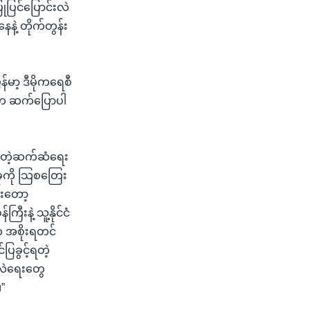
ပြင်ပြောင်းလဲ
နဲ့ တိုက်တွန်း
်မာ့ ဒီမိုကရေစီ
 သူက ဆက်ပြောပါ
ီးတဲ့ဆက်ဆံရေး
ခုကို သြစတြေး
ီးတော့
နဲ့ သူ့နိုင်ငံ
့က အစိုးရတင်
ြခွင့်ရတဲ့
းလဲရေးတွေ
”