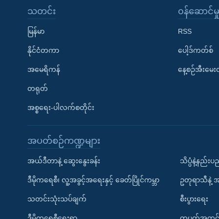
သတင်း
၀န်ဆောင်မှ
မြန်မာ
RSS
နိုင်ငံတကာ
ပေါ့ဒ်ကတ်စ်
အမေရိကန်
နေ့စဉ်အီးမေ
တရုတ်
အစ္စရေး-ပါလက်စတိုင်း
အပတ်စဉ်ကဏ္ဍများ
အယ်ဒီတာနဲ့ ဆွေးနွေးခန်း
သိပ္ပံနဲ့နည်း
ဒီမိုကရေစီ၊ လူ့အခွင့်အရေးနှင့် ခေတ်ပြိုင်ကမ္ဘာ
ဥတုရာသီနဲ့ 
သတင်းသုံးသပ်ချက်
စီးပွားရေး
ဒီမိုကရေစီရေးရာ
တပတ်အတွင်