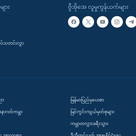
ုများ
ဗွီအိုအေ လူမှုကွန်ယက်များ
းလ်သတင်းလွှာ
ပညာ
မြန်မာပြည်မှပေးစာ
အနာဂတ်ကမ္ဘာ
မြင်ကွင်းကျယ်မှတ်စုများ
ကမ္ဘာတလွှားခရီးသွား
း အားကစား
ဒီသီတင်းပတ် အာရှနိုင်ငံရေး