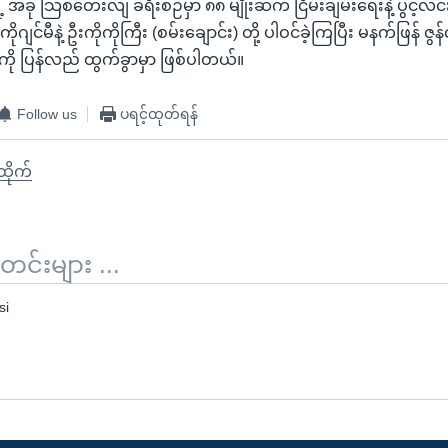
ဲ့ အခု သြစတေးလျ ခရီးစဉ်မှာ ၈၈ မျိုးဆက် ငြိမ်းချမ်းရေးနဲ့ ပွင့်လင
၊ ကိုဂျင်မီနဲ့ ဦးကိုကိုကြီး (စမ်းချောင်း) တို့ ပါဝင်ခဲ့ကြပြီး မနက်ဖြန် 
ငံကို ပြန်လည် ထွက်ခွာမှာ ဖြစ်ပါတယ်။
Follow us
ပရင့်ထုတ်ရန်
ီထိုက်
်းများ ...
si