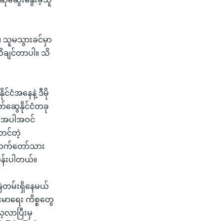
 သူမသွားခင်မှာ
ိချင်တာပါ။ သိ
ံအနေနဲ့ ဒီမို
ိတ်ဆွေနိုင်ငံတခု
ေ အပါအဝင်
တင်တဲ့
စီဘက်တော်သား
တွန်းပါတယ်။
တမ်းရှိနေမယ်
းမာရေး ကိစ္စတွေ
ေ့လာပြီးမှ