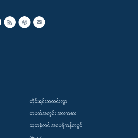
တိုင်းရင်းသတင်းလွှာ
တပတ်အတွင်း အားကစား
သုတစုံလင် အမေရိကန်တခွင်
Gen Z