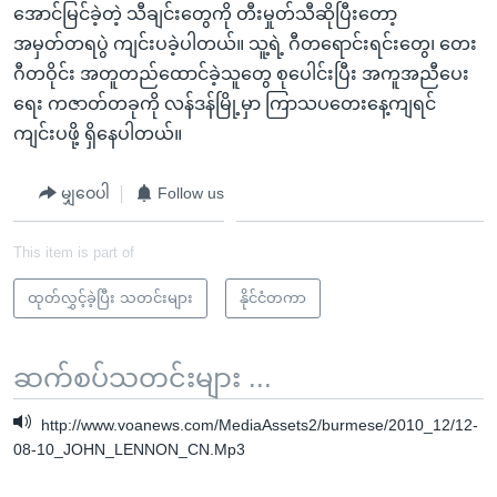
အောင်မြင်ခဲ့တဲ့ သီချင်းတွေကို တီးမှုတ်သီဆိုပြီးတော့
အမှတ်တရပွဲ ကျင်းပခဲ့ပါတယ်။ သူ့ရဲ့ ဂီတရောင်းရင်းတွေ၊ တေး
ဂီတဝိုင်း အတူတည်ထောင်ခဲ့သူတွေ စုပေါင်းပြီး အကူအညီပေး
ရေး ကဇာတ်တခုကို လန်ဒန်မြို့မှာ ကြာသပတေးနေ့ကျရင်
ကျင်းပဖို့ ရှိနေပါတယ်။
မျှဝေပါ
Follow us
This item is part of
ထုတ်လွှင့်ခဲ့ပြီး သတင်းများ
နိုင်ငံတကာ
ဆက်စပ်သတင်းများ ...
http://www.voanews.com/MediaAssets2/burmese/2010_12/12-
08-10_JOHN_LENNON_CN.Mp3