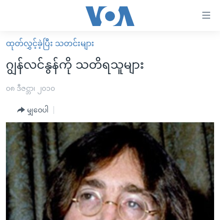
သုံး
ရ
လွယ်ကူ
ထုတ်လွှင့်ခဲ့ပြီး သတင်းများ
မူလစာမျက်နှာ
စေ
ဂျွန်လင်နွန်ကို သတိရသူများ
မြန်မာ
သည့်
ကမ္ဘာ့သတင်းများ
၀၈ ဒီဇင္ဘာ၊ ၂၀၁၀
Link
ဗွီဒီယို
နိုင်ငံတကာ
မျှဝေပါ
များ
သတင်းလွတ်လပ်ခွင့်
အမေရိကန်
ပင်မ
ရပ်ဝန်းတခု လမ်းတခု အလွန်
တရုတ်
အကြောင်းအရာ
သို့
အင်္ဂလိပ်စာလေ့လာမယ်
အစ္စရေး-ပါလက်စတိုင်း
ကျော်
အပတ်စဉ်ကဏ္ဍများ
အမေရိကန်သုံးအီဒီယံ
ကြည့်
ရေဒီယိုနှင့်ရုပ်သံ အချက်အလက်များ
မကြေးမုံရဲ့ အင်္ဂလိပ်စာ
ရေဒီယို
ရန်
ပင်မ
ရေဒီယို/တီဗွီအစီအစဉ်
ရုပ်ရှင်ထဲက အင်္ဂလိပ်စာ
တီဗွီ