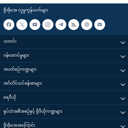
ဗွီအိုအေ လူမှုကွန်ယက်များ
သတင်း
၀န်ဆောင်မှုများ
အပတ်စဉ်ကဏ္ဍများ
အင်္ဂလိပ်သင်ခန်းစာများ
ရေဒီယို
ရုပ်သံအစီအစဉ်နှင့် ဗွီဒီယိုကဏ္ဍများ
ဗွီအိုအေအကြောင်း