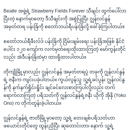
Beatle အဖွဲ့ရဲ့ Strawberry Fields Forever သီချင်း ထွက်ပေါ်လာ
ပြီးတဲ့ နောက်မှာတော့ ဒီသီချင်းကို အစွဲပြုပြီး ဂျွန်လင်နွန်
အမှတ်တရ ပန်းခြံကို စတော်ဘယ်ရီပန်းခြံလို့ ခေါ်ခဲ့ကြပါတယ်။
စတော်ဘယ်ရီဖီးလ်ဒ် ပန်းခြံကို ငြိမ်းချမ်းရေး ပန်းခြံအဖြစ် နိုင်ငံ
ပေါင်း ၁၂၀ ကျော်က လက်မှတ်ရေးထိုးထားကြတဲ့ မော်ကွန်းတိုင်
လည်း အဲဒီပန်းခြံထဲမှာ ထားရှိထားပါတယ်။
တိုကျိုမြို့မှာလည်း ဂျွန်လင်နွန် အမှတ်တရပွဲ တခုကို ဂျွန်လင်နွန်
ရဲ့ ဇနီးက ကျင်းပခဲ့ပါတယ်။ ကွယ်လွန်သူ သူ့ရဲ့ခင်ပွန်း ဂျွန်လင်နွ
န်ကို နက်နက်ရှိုင်းရှိုင်း ချင်ခင်လေးစားကြပါလို့လည်း တက်
ရောက်လာကြတဲ့ ပရိသတ်ကို ဂျွန်လင်နွန်ရဲ့ဇနီး ယိုကို အိုနို (Yoko
Ono) က တိုက်တွန်းခဲ့ပါတယ်။
ဂျွန်လင်နွန်ရဲ့ ဇာတိမြို့မှာတော့ သူ့ရဲ့ တေးချစ်ပရိသတ်ဟာ
ဖယောင်းတိုင်တွေ ထွန်းညှိပြီး ဆုတောင်းတာ၊ နောက် သူ့ရဲ့