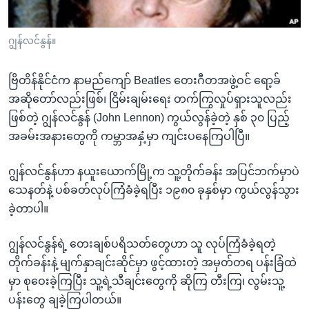
အ
သုတပဒေသာ အင်္ဂလိပ်စာ
ညွန်း
Learning English
ဂျွန်လင်နွန်။
စာမျက်နှာ
သို့
ဗွီအိုအေ လူမှုကွန်ယက်များ
ကျော်
ဗြိတိန်နိုင်ငံက နာမည်ကျော် Beatles တေးဂီတအဖွဲ့ဝင် ရော့ခ်
ကြည့်
အဆိုတော်လည်းဖြစ်၊ ငြိမ်းချမ်းရေး တက်ကြွလှုပ်ရှားသူလည်း
ရန်
ဖြစ်တဲ့ ဂျွန်လင်နွန် (John Lennon) ကွယ်လွန်ခဲ့တဲ့ နှစ် ၃၀ ပြည့်
ဘာသာစကားများ
ရှာဖွေ
အခမ်းအနားတွေကို ကမ္ဘာအနှံ့မှာ ကျင်းပနေကြပါပြီ။
ရန်
ဂျွန်လင်နွန်ဟာ နယူးယောက်မြို့က သူ့တိုက်ခန်း အပြင်ဘက်မှာပဲ
နေရာ
သေနတ်နဲ့ ပစ်ခတ်လုပ်ကြံခံခဲ့ရပြီး ၁၉၈၀ ခုနှစ်မှာ ကွယ်လွန်သွား
သို့
ခဲ့တာပါ။
ကျော်
ရန်
ဂျွန်လင်နွန်ရဲ့ တေးချစ်ပရိသတ်တွေဟာ သူ လုပ်ကြံခံခဲ့ရတဲ့
တိုက်ခန်းနဲ့ မျက်နှာချင်းဆိုင်မှာ ဖွင့်ထားတဲ့ အမှတ်တရ ပန်းခြံထဲ
မှာ စုဝေးခဲ့ကြပြီး သူ့ရဲ့သီချင်းတွေကို ဆိုကြ တီးကြ၊ လွမ်းသူ့
ပန်းတွေ ချခဲ့ကြပါတယ်။