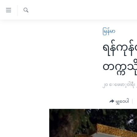
သုံး
ရ
ရှာဖွေ
လွယ်ကူ
မူလစာမျက်နှာ
မြန်မာ
ရ
စေ
မြန်မာ
လာ
ရန်ကုန
သည့်
ဒ်
ကမ္ဘာ့သတင်းများ
Link
ဗွီဒီယို
နိုင်ငံတကာ
တက္ကသိ
များ
သတင်းလွတ်လပ်ခွင့်
အမေရိကန်
ပင်မ
ရပ်ဝန်းတခု လမ်းတခု အလွန်
တရုတ်
၂၀ ေဖေဖာ္၀ါရီ၊
အကြောင်းအရာ
အင်္ဂလိပ်စာလေ့လာမယ်
အစ္စရေး-ပါလက်စတိုင်း
သို့
မျှဝေပါ
အပတ်စဉ်ကဏ္ဍများ
အမေရိကန်သုံးအီဒီယံ
ကျော်
ကြည့်
ရေဒီယိုနှင့်ရုပ်သံ အချက်အလက်များ
မကြေးမုံရဲ့ အင်္ဂလိပ်စာ
ရေဒီယို
ရန်
ရေဒီယို/တီဗွီအစီအစဉ်
ရုပ်ရှင်ထဲက အင်္ဂလိပ်စာ
တီဗွီ
ပင်မ