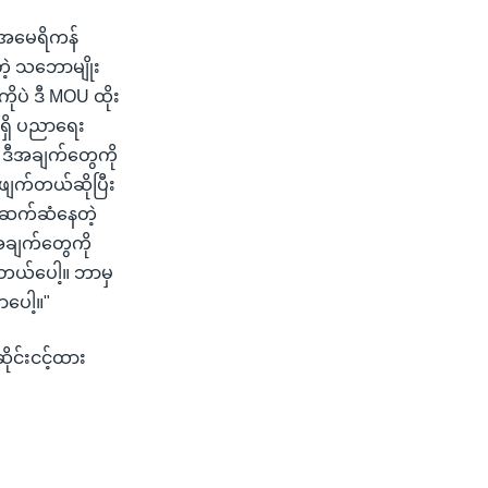
 အမေရိကန်
ဲ့ သဘောမျိုး
ုပဲ ဒီ MOU ထိုး
်ရှိ ပညာရေး
 ဒီအချက်တွေကို
ဖျက်တယ်ဆိုပြီး
 ဆက်ဆံနေတဲ့
အချက်တွေကို
်တယ်ပေါ့။ ဘာမှ
ာပေါ့။"
ုင်းငင့်ထား