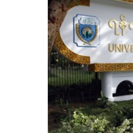
သုတပဒေသာ အင်္ဂလိပ်စာ
အ
ညွန်း
စာမျက်နှာ
သို့
ကျော်
ကြည့်
ရန်
ရှာဖွေ
ရန်
နေရာ
သို့
ကျော်
ရန်