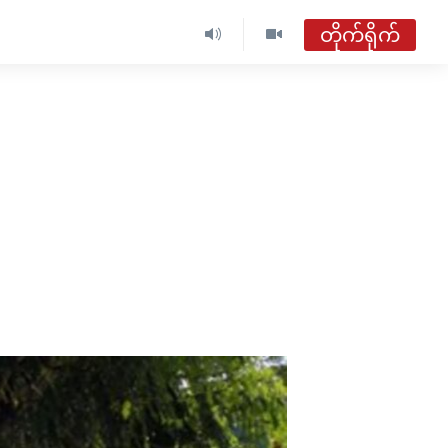
တိုက်ရိုက်
ဗွီအိုအေ မြန်မာညချမ်း
တိုက်ရိုက်ထုတ်လွှင့်မှု
အစီအစဉ်များ
ဗွီအိုအေ မြန်မာညချမ်း
ရေဒီယိုတိုက်ရိုက်နားဆင်ရန်