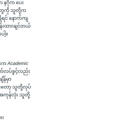
်မှာ နဂိုက ပေး
ေကို သူတို့က
ရှိရင် နောက်ကျ
 ထိန်းထားချင်တယ်
ေါ့။
်းက
Academic
်လပ်ခွင့်လည်း
ိန်မှာ
ော့ သူတို့လုပ်
ုန်လုံး သူတို့
း၊