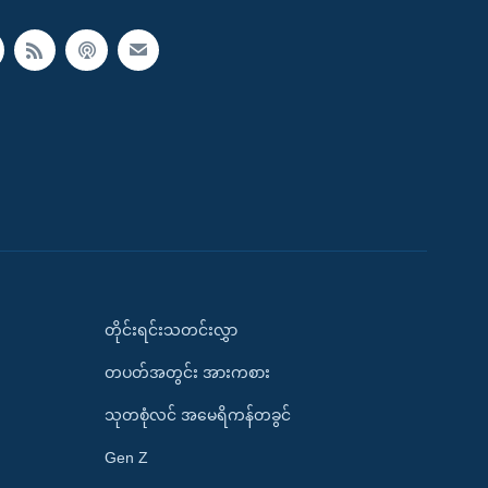
တိုင်းရင်းသတင်းလွှာ
တပတ်အတွင်း အားကစား
သုတစုံလင် အမေရိကန်တခွင်
Gen Z