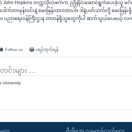
hn Hopkins တက္ကသိုလ်ဖက်က ညှိုနှိုင်းဆောင်ရွက်ပေးခဲ့သူ မင်္ဂ
ဒေါက်တာဖုန်းဝင်းနဲ့ မေးမြန်းထားတာပါ။ ဒါနဲ့ပတ်သက်လို့ မေးမြန်းဖို့
ာ၊ ပညာရေးဝန်ကြီးဌာန တာဝန်ရှိသူတွေကိုပါ ဆက်သွယ်ပေမယ့် လက
Follow us
ပရင့်ထုတ်ရန်
်းများ ...
 University
ုများ
ဗွီအိုအေ လူမှုကွန်ယက်များ