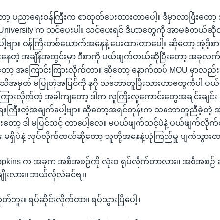
ော့ ပညာရေးဝန်ကြီးက စာထုတ်ပေးထားတာပေါ့။ ဒီမှာလာပြီးတော့
University က သင်ပေးပါ။ သင်ပေးရင် ဒီဟာတွေကို အာမခံတယ်ဆိုတ
ဗျာ။ ဝန်ကြီးတစ်ယောက်အနေနဲ့ ပေးထားတာပေါ့။ ဆိုတော့ အဲ့ဒီ့စာကိ
ိုင်းနေတဲ့ အချိန်အတွင်းမှာ ဒီစာကို ပယ်ဖျက်တယ်ဆိုပြီးတော့ အခုလက
းတော့ အကြောင်းကြားလိုက်တာ။ ဆိုတော့ နောက်ထပ် MOU မှာလည်း
ိအမှတ် မပြုတဲ့အပြင်ကို နဂို သဘောတူပြီးသားဟာတွေကိုပါ ပယ်
ကြားလိုက်တဲ့ အခါကျတော့ ဒါက လူကြီးလူကောင်းတွေအချင်းချင်း
းကြီးတဲ့အချက်ပေါ့ဗျာ။ ဆိုတော့အရင်တုန်းက သဘောတူညီခဲ့တဲ့ 
တော့ ဒါ မပြင်သင့် တာပေါ့လေ။ မပယ်ဖျက်သင့်ပဲနဲ့ ပယ်ဖျက်လိုက
ရှိပဲနဲ့ လုပ်လိုက်တယ်ဆိုတော့ သူတို့အနေနဲ့ယုံကြည်မှု ပျက်သွားတ
opkins က အခုက အစီအစဉ်ကို လုံးဝ ရုပ်လိုက်တာလား။ အစီအစဉ် ဆိ
ိုးလား။ ဘယ်လိုလဲခင်ဗျ။
ုတ်ဘူး။ ရပ်ဆိုင်းလိုက်တာ။ ရပ်သွားပြီပေါ့။