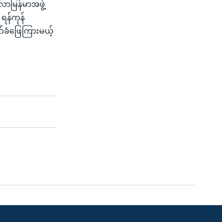
လာမြန်မာအဖွဲ့
 ရန်ကုန်
်ခံဖြေကြားမယ့်