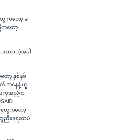
ူတွေ ကတော့ မ
ို့ကတော့
ပေးထားတဲ့အခါ
ော့ နှစ်နှစ်
လ် အနေနဲ့ ယူ
်း အကူအညီက
USAID
ှင်တွေကတော့
ာ့ ကူညီနေရတာပဲ