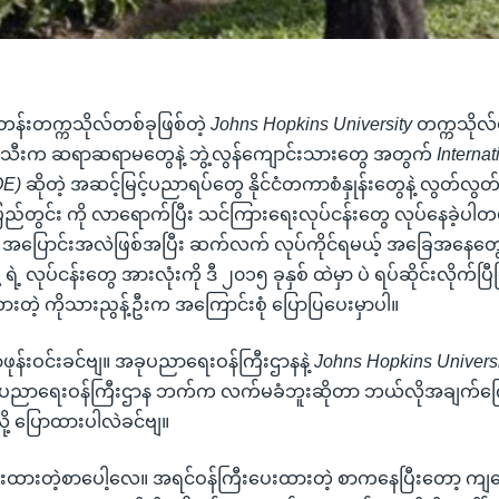
န်းတက္ကသိုလ်တစ်ခုဖြစ်တဲ့
Johns Hopkins University
တက္ကသိုလ်ဟာ
သီးက ဆရာဆရာမတွေနဲ့ ဘွဲ့လွန်ကျောင်းသားတွေ အတွက်
Internat
OE)
ဆိုတဲ့ အဆင့်မြင့်ပညာရပ်တွေ နိုင်ငံတကာစံနှုန်းတွေနဲ့ လွတ်လွ
ု့ ပြည်တွင်း ကို လာရောက်ပြီး သင်ကြားရေးလုပ်ငန်းတွေ လုပ်နေခဲ့ပါတ
အပြောင်းအလဲဖြစ်အပြီး ဆက်လက် လုပ်ကိုင်ရမယ့် အခြေအနေတွေ ကို
 ရဲ့ လုပ်ငန်းတွေ အားလုံးကို ဒီ ၂၀၁၅ ခုနှစ် ထဲမှာ ပဲ ရပ်ဆိုင်းလိုက်ပ
 ထားတဲ့ ကိုသားညွန့်ဦးက အကြောင်းစုံ ပြောပြပေးမှာပါ။
ဖုန်းဝင်းခင်ဗျ။ အခုပညာရေးဝန်ကြီးဌာနနဲ့
Johns Hopkins Univers
ု ပညာရေးဝန်ကြီးဌာန ဘက်က လက်မခံဘူးဆိုတာ ဘယ်လိုအချက်ကြ
ို့ ပြောထားပါလဲခင်ဗျ။
းထားတဲ့စာပေါ့လေ။ အရင်ဝန်ကြီးပေးထားတဲ့ စာကနေပြီးတော့ ကျနေ