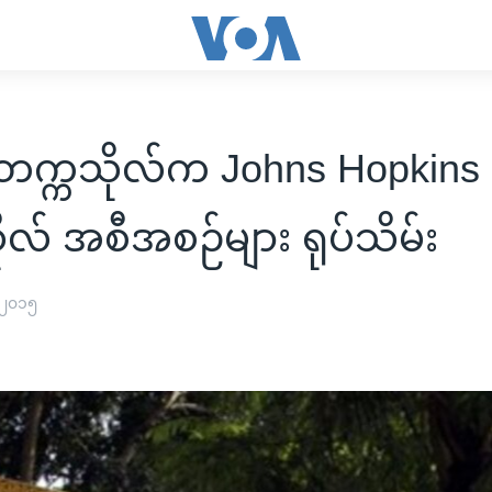
်တက္ကသိုလ်က Johns Hopkins
ုလ် အစီအစဉ်များ ရုပ်သိမ်း
 ၂၀၁၅