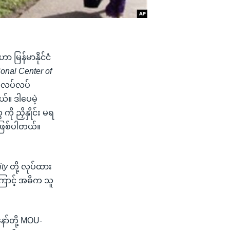
 မြန်မာနိုင်ငံ
ional Center of
တ်လပ်လပ်
ယ်။ ဒါပေမဲ့
 ညှိနှိုင်း မရ
ြီဖြစ်ပါတယ်။
ity
တို့ လုပ်ထား
ောင့် အဓိက သူ
ာ်တို့ MOU-