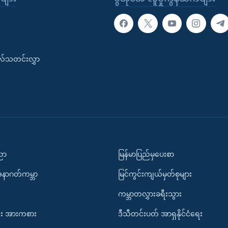
းလ်သတင်းလွှာ
ပညာ
မြန်မာပြည်မှပေးစာ
အနာဂတ်ကမ္ဘာ
မြင်ကွင်းကျယ်မှတ်စုများ
ကမ္ဘာတလွှားခရီးသွား
း အားကစား
ဒီသီတင်းပတ် အာရှနိုင်ငံရေး