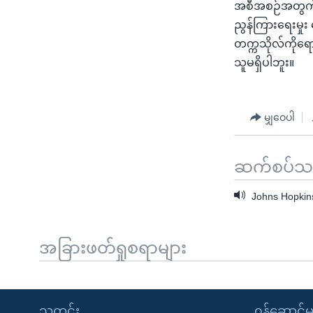
အစီအစဉ်အတွက် Jo
ညွန်ကြားရေးမှုး 
တက္ကသိုလ်ကိုရေ
သူမရှိပါဘူး။
မျှဝေပါ
ဆက်စပ်သတင
Johns Hopkins
အခြားဖတ်ရှုစရာများ
သတင်း
၀န်ဆောင်မှ