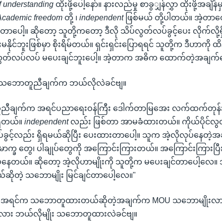
 understanding
ထိုးဖို့ပေါ့နော်။ နားလည်မှု စာခွျှန်လွှာ ထိုးဖို့အချိန
Academic freedom
တို့ ၊
independent
ဖြစ်မယ် တို့ပါတယ်။ အဲ့တာတွ
ပေါ့။ ဆိုတော့ သူတို့ကတော့ ဒီလို သိပ်လွတ်လပ်ခွင့်ပေး လိုက်လို့
းမနိုင်ဘူးဖြစ်မှာ စိုးရိမ်တယ်။ ရှင်းရှင်းပြောရရင် သူတို့က ဒီဟာကို
်လွတ်လပ်လပ် မပေးချင်ဘူးပေါ့။ အဲ့တာက အဓိက ထောက်တဲ့အချက်ပ
 သဘောတူညီချက်က ဘယ်လိုလဲခင်ဗျ။
ညီချက်က အရင်ပညာရေးဝန်ကြီး ဒေါက်တာမြအေး လက်ထက်တုန
ှိတယ်။
independent
လည်း ဖြစ်တာ အာမခံထားတယ်။ ကိုယ်ပိုင်လွတ
ုပ်ခွင့်လည်း ရှိရမယ်ဆိုပြီး ပေးထားတာပေါ့။ သူက အဲ့လိုလုပ်နေတဲ့အချ
ောက္ခ တွေ၊ ပါချုပ်တွေကို အကြောင်းကြားတယ်။ အကြောင်းကြားပြီးတ
်နေတယ်။ ဆိုတော့ အဲ့လိုဟာမျိုးကို သူတို့က မပေးချင်တာပေါ့လေ။ အက
ရမယ်ဆိုတဲ့ သဘောမျိုး မြင်ချင်တာပေါ့လေ။"
ဲ့။ အရင်က သဘောတူထားတယ်ဆိုတဲ့အချက်က MOU သဘောမျိုးလာ
ဲ့လား ဘယ်လိုမျိုး သဘောတူထားလဲခင်ဗျ။