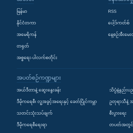
မြန်မာ
RSS
နိုင်ငံတကာ
ပေါ့ဒ်ကတ်စ်
အမေရိကန်
နေ့စဉ်အီးမေ
တရုတ်
အစ္စရေး-ပါလက်စတိုင်း
အပတ်စဉ်ကဏ္ဍများ
အယ်ဒီတာနဲ့ ဆွေးနွေးခန်း
သိပ္ပံနဲ့နည်း
ဒီမိုကရေစီ၊ လူ့အခွင့်အရေးနှင့် ခေတ်ပြိုင်ကမ္ဘာ
ဥတုရာသီနဲ့ 
သတင်းသုံးသပ်ချက်
စီးပွားရေး
ဒီမိုကရေစီရေးရာ
တပတ်အတွင်