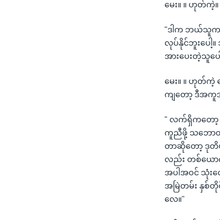
မေး။ ။ ဟုတ်ကဲ့။ န
"ဒါက ဘယ်သူက လု
လုပ်နိုင်ဘူးပေါ
အားပေးတဲ့သူပေါ
မေး။ ။ ဟုတ်ကဲ
ကျတော့ ဒီအကူ
" လက်ရှိကတော့ 
ကူညီဖို့ သဘောတ
တာဆိုတော့ ဒုတ
လည်း တစ်ယောက
အပါအဝင် သုံးလ
အမြဲတမ်း နှစ်တိ
လေ။"