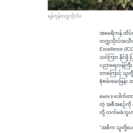
ရန်ကုန်တက္ကသိုလ်။
အမေရိကန် ထိပ်တ
တက္ကသိုလ်အသီး
Excellence (IC
သင်ကြား နိုင်ဖိ
ပညာရေးဝန်ကြီး 
တာကြောင့် သူတို့
စုံစမ်းမေးမြန်း
မေး။ ။ ဒေါက်တာ
တဲ့ အစီအစဉ်ကိ
တို့ လက်မခံဘူးလ
"အဓိက သူတို့ပေ