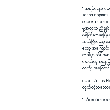
" အရင်တုန်းကတ
Johns Hopkins 
စာပေးထားတာပေါ့
ဖို့အတွက် ညှိနှ
ဝန်ကြီးကနေပြီ
ဆက်ပြီးတော့ အသ
တော့ အကြောင်း
အခါမှာ သိပ်အရေ
နောက်လူကနေပြီး
လည်း အကြောင်း မ
မေး။ ။ Johns H
လိုက်တဲ့သဘောမျ
" ဆိုင်းငင့်တာမဟ