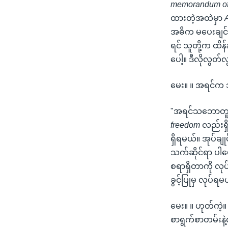
memorandum of
ထားတဲ့အထဲမှာ
အဓိက မပေးချင်တာ
ရင် သူတို့က ထိန်
ပေါ့။ ဒီလိုလွတ
မေး။ ။ အရင်က
"အရင်သဘောတူ
freedom
လည်းရ
ရှိရမယ်။ အုပ်ချ
သက်ဆိုင်ရာ ပါမ
စရာရှိတာကို လုပ
ခွင့်ပြုမှ လုပ်
မေး။ ။ ဟုတ်က
စာရွက်စာတမ်းန