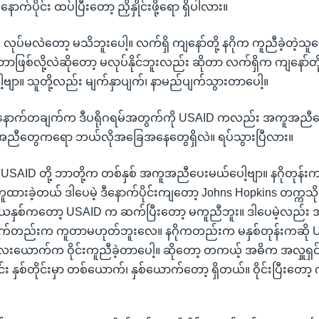
ောက်ပိုင်း ထပ်ပြီးတော့ ညှိနှိုင်းဖို့ရော ရှိပါလား။
ပ်မလဲတော့ မသိဘူးပေါ့။ လက်ရှိ ကျနော်တို့ နဂိုက ကူညီခဲ့တဲ့သ
့။ ဘာဖြစ်လို့လဲဆိုတော့ မလုပ်နိုင်ဘူးလည်း ဆိုတာ လက်ရှိက ကျနော်တ
့ဗျာ။ သူတို့လည်း မျက်နှာပျက်၊ နာမည်ပျက်သွားတာပေါ့။
့ နောက်တချက်က ဒီပရိုဂရမ်အတွက်ကို USAID ကလည်း အကူအညီ
အညီတွေကရော ဘယ်လိုအခြေအနေတွေရှိလဲ။ ရပ်သွားပြီလား။
USAID တို့ ဘာတို့က တစ်နှစ် အကူအညီပေးမယ်ပေါ့ဗျာ။ နဂိုတုန်းကတ
ူထားခဲ့တယ် ဒါပေမဲ့ ဒီနောက်ပိုင်းကျတော့ Johns Hopkins တက္ကသို
ိယနှစ်ကတော့ USAID က ဆက်ပြီးတော့ မကူညီဘူး။ ဒါပေမဲ့လည
်တည်းက ကူတာမဟုတ်ဘူးလေ။ နဂိုကတည်းက မနှစ်တုန်းကဆို 
ေးယောက်က ဝိုင်းကူညီခဲ့တာပေါ့။ ဆိုတော့ တကယ့် အဓိက အလှူရ
ုင်း နှစ်တိုင်းမှာ တစ်ယောက်၊ နှစ်ယောက်တော့ ရှိတယ်။ ဝိုင်းပြီးတေ