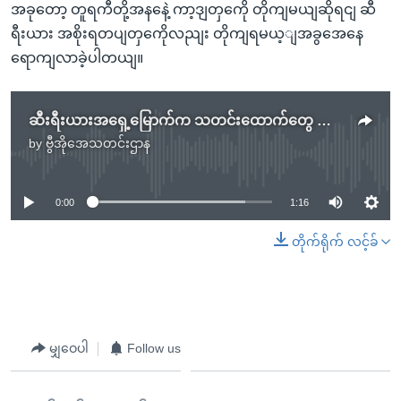
အခုတော့ တူရကီတို့အနနေဲ့ ကာ့ဒျတှကေို တိုကျမယျဆိုရငျ ဆီ
ရီးယား အစိုးရတပျတှကေိုလညျး တိုကျရမယ့ျအခွအေနေ
ရောကျလာခဲ့ပါတယျ။
ဆီးရီးယားအရှေ့မြောက်က သတင်းထောက်တွေ ထွက်ခွါ
by
ဗွီအိုအေသတင်းဌာန
No media source currently available
0:00
1:16
တိုက်ရိုက် လင့်ခ်
မျှဝေပါ
Follow us