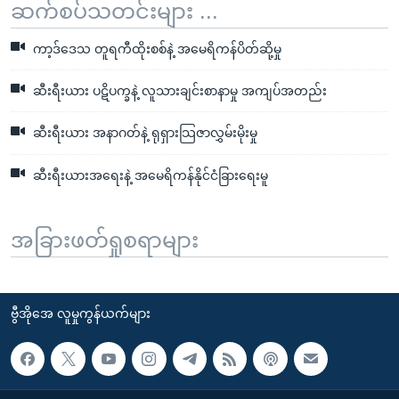
ဆက်စပ်သတင်းများ ...
ကာ့ဒ်ဒေသ တူရကီထိုးစစ်နဲ့ အမေရိကန်ပိတ်ဆို့မှု
ဆီးရီးယား ပဋိပက္ခနဲ့ လူသားချင်းစာနာမှု အကျပ်အတည်း
ဆီးရီးယား အနာဂတ်နဲ့ ရုရှားသြဇာလွှမ်းမိုးမှု
ဆီးရီးယားအရေးနဲ့ အမေရိကန်နိုင်ငံခြားရေးမူ
အခြားဖတ်ရှုစရာများ
ဗွီအိုအေ လူမှုကွန်ယက်များ