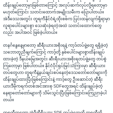
ထိန်းချုပ်တော့မှာဖြစ်တာကြောင့် အလုပ်ဆက်လုပ်လို့ရတော့မှာ
မဟုတ်ကြောင်း သတင်းထောက်အမျိုးသမီးက ပြောပါတယ်။
အဲဒီဒေသအတွင်း တူရကီနိုင်ငံရဲ့ထိုးစစ်က ပြင်းထန်လျက်ရှိရာမှာ
လူရာပေါင်းများစွာ သေဆုံးခဲ့ရတဲ့အထဲ သတင်းထောက်တွေ
လည်း အပါအဝင် ဖြစ်ခဲ့ပါတယ်။
တနင်္ဂနွေနေ့မှာတော့ ဆီရီးယားအစိုးရနဲ့ ကာ့ဒ်တပ်ဖွဲ့တွေ ရရှိခဲ့တဲ့
သဘောတူညီချက်ကြောင့် ကာဒ့်တို့ နှစ်ပေါင်းများစွာထိန်းချုပ်
ထားခဲ့တဲ့ ဒီနယ်မြေအတွင်း ဆီးရီးယားအစိုးရတပ်ဖွဲ့တွေ တပ်စွဲ
ကြတော့မှာ ဖြစ်ပါတယ်။ နိုင်ငံပိုင်ရုပ်မြင်သံကြားမှာ ဆီရီးယား
တပ်တွေဟာ တူရကီနဲ့နယ်ချင်းစပ်နေတဲ့ဒေသတော်တော်များကို
ထိန်းချုပ်ထားပြီးဖြစ်ကြောင်းနဲ့ ကာဒ့်တွေ ဦးဆောင်တဲ့ ဆီရီး
ယားဒီမိုကရက်တစ်အင်အားစု SDFတွေအရင် ထိန်းချုပ်ခဲ့တဲ့
နေရာတော်တော်များကို သိမ်းသွင်းပြီးဖြစ်ကြောင်းကြေညာခဲ့ပါ
တယ်။
တူရကီကတော့ အဲဒီဆီရီးယား SDF တပ်ဖွဲ့တွေကို တူရကီကို