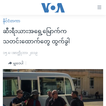
သုံး
ရ
လွယ်ကူ
နိုင်ငံတကာ
မူလစာမျက်နှာ
စေ
ဆီးရီးယားအရှေ့မြောက်က
မြန်မာ
သည့်
သတင်းထောက်တွေ ထွက်ခွါ
ကမ္ဘာ့သတင်းများ
Link
ဗွီဒီယို
နိုင်ငံတကာ
၁၅ ေအာက္တိုဘာ၊ ၂၀၁၉
များ
သတင်းလွတ်လပ်ခွင့်
အမေရိကန်
ပင်မ
မျှဝေပါ
ရပ်ဝန်းတခု လမ်းတခု အလွန်
တရုတ်
အကြောင်းအရာ
သို့
အင်္ဂလိပ်စာလေ့လာမယ်
အစ္စရေး-ပါလက်စတိုင်း
ကျော်
အပတ်စဉ်ကဏ္ဍများ
အမေရိကန်သုံးအီဒီယံ
ကြည့်
ရေဒီယိုနှင့်ရုပ်သံ အချက်အလက်များ
မကြေးမုံရဲ့ အင်္ဂလိပ်စာ
ရေဒီယို
ရန်
ပင်မ
ရေဒီယို/တီဗွီအစီအစဉ်
ရုပ်ရှင်ထဲက အင်္ဂလိပ်စာ
တီဗွီ