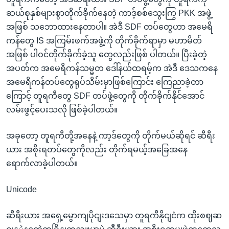
ဆယ်စုနှစ်များစွာတိုက်ခိုက်နေတဲ့ ကာဒ့်စစ်သွေးကြွ PKK အဖွဲ့
အဖြစ် သဘောထားနေတာပါ။ အဲဒီ SDF တပ်တွေဟာ အမေရိ
ကန်တွေ IS အကြမ်းဖက်အဖွဲ့ကို တိုက်ခိုက်ရာမှာ မဟာမိတ်
အဖြစ် ပါဝင်တိုက်ခိုက်ခဲ့သူ တွေလည်းဖြစ် ပါတယ်။ ပြီးခဲ့တဲ့
အပတ်က အမေရိကန်သမ္မတ ဒေါ်နယ်ထရမ့်က အဲဒီ ဒေသကနေ
အမေရိကန်တပ်တွေရုပ်သိမ်းမှာဖြစ်ကြောင်း ကြေညာခဲ့တာ
ကြောင့် တူရကီတွေ SDF တပ်ဖွဲ့တွေကို တိုက်ခိုက်နိုင်အောင်
လမ်းဖွင့်ပေးသလို ဖြစ်ခဲ့ပါတယ်။
အခုတော့ တူရကီတို့အနေနဲ့ ကာ့ဒ်တွေကို တိုက်မယ်ဆိုရင် ဆီရီး
ယား အစိုးရတပ်တွေကိုလည်း တိုက်ရမယ့်အခြေအနေ
ရောက်လာခဲ့ပါတယ်။
Unicode
ဆီရီးယား အရှေ့မွောကျပိုငျးဒသေမှာ တူရကီနိုငျငံက ထိုးစဈဆ