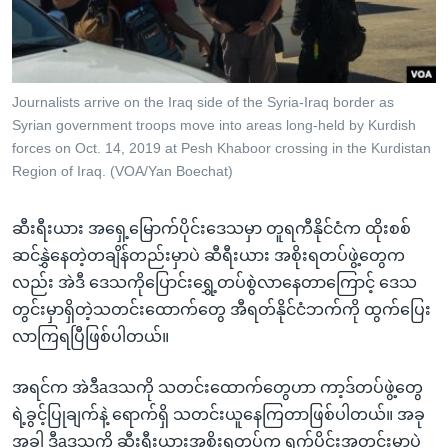
အ
သုတပဒေသာ အင်္ဂလိပ်စာ
ညွန်း
Learning English
စာမျက်နှာ
သို့
ဗွီအိုအေ လူမှုကွန်ယက်များ
Journalists arrive on the Iraq side of the Syria-Iraq border as
ကျော်
Syrian government troops move into areas long-held by Kurdish
ကြည့်
forces on Oct. 14, 2019 at Pesh Khaboor crossing in the Kurdistan
ရန်
Region of Iraq. (VOA/Yan Boechat)
ဘာသာစကားများ
ရှာဖွေ
ရန်
ဆီးရီးယား အရှေ့မြောက်ပိုင်းဒေသမှာ တူရကီနိုင်ငံက ထိုးစစ်
နေရာ
ဆင်နွှဲနေတဲ့တချိန်တည်းမှာပဲ ဆီရီးယား အစိုးရတပ်ဖွဲ့တွေက
သို့
လည်း အဲဒီ ဒေသကိုပြောင်းရွှေ့တပ်စွဲလာနေတာကြောင့် ဒေသ
ကျော်
တွင်းမှာရှိတဲ့သတင်းထောက်တွေ အီရတ်နိုင်ငံဘက်ကို ထွက်ပြေး
ရန်
လာကြရပြီဖြစ်ပါတယ်။
အရင်က အဲဒီaဒသကို သတင်းထောက်တွေဟာ ကာ့ဒ်တပ်ဖွဲ့တွေ
ရဲ့ခွင့်ပြုချက်နဲ့ ရောက်ရှိ သတင်းယူနေကြတာဖြစ်ပါတယ်။ အခု
အခါ ဒီaဒသကို ဆီးရီးယားအစိုးရတပ်က ရက်ပိုင်းအတွင်းမှာပဲ