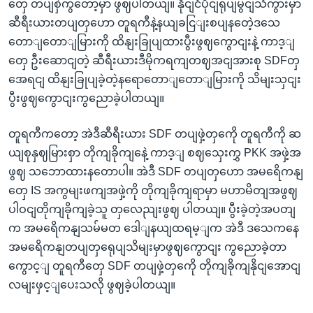
တှေ တပျစှဲကွတော့မှာ ဖွဈပါတယျ။ နိုငျငံပိုငျရုပျမွငျသံကွားမှာ
ဆီရီးယားတပျတှဟော တူရကီနဲ့နယျခငြျးစပျနတေဲ့ဒသေ
တောျတောျမြားကို ထိနျးခြုပျထားပွီးဖွဈကွောငျးနဲ့ ကာဒ့ျ
တှေ ဦးဆောငျတဲ့ ဆီရီးယားဒီမိုကရကျတဈအငျအားစု SDFတှ
အေရငျ ထိနျးခြုပျခဲ့တဲ့နရောတောျတောျမြားကို သိမျးသှငျး
ပွီးဖွဈကွောငျးကွညောခဲ့ပါတယျ။
တူရကီကတော့ အဲဒီဆီရီးယား SDF တပျဖှဲ့တှကေို တူရကီကို ဆ
ယျစုနှဈမြားစှာ တိုကျခိုကျနေဲ့ ကာဒ့ျ စဈသှေးကွှ PKK အဖှဲ့အ
ဖွဈ သဘောထားနတောပါ။ အဲဒီ SDF တပျတှဟော အမရေိကနျ
တှေ IS အကွမျးဖကျအဖှဲ့ကို တိုကျခိုကျရာမှာ မဟာမိတျအဖွဈ
ပါဝငျတိုကျခိုကျခဲ့သူ တှလေညျးဖွဈ ပါတယျ။ ပွီးခဲ့တဲ့အပတျ
က အမရေိကနျသမ်မတ ဒေါျနယျထရမ့ျက အဲဒီ ဒသေကနေ
အမရေိကနျတပျတှရေုပျသိမျးမှာဖွဈကွောငျး ကွညောခဲ့တာ
ကွောင့ျ တူရကီတှေ SDF တပျဖှဲ့တှကေို တိုကျခိုကျနိုငျအောငျ
လမျးဖှင့ျပေးသလို ဖွဈခဲ့ပါတယျ။