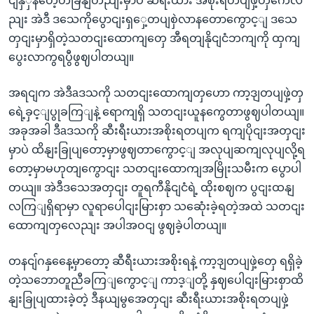
ငျနှှဲနတေဲ့တခြိနျတညျးမှာပဲ ဆီရီးယား အစိုးရတပျဖှဲ့တှကေလ
ညျး အဲဒီ ဒသေကိုပွောငျးရှှေ့တပျစှဲလာနတောကွောင့ျ ဒသေ
တှငျးမှာရှိတဲ့သတငျးထောကျတှေ အီရတျနိုငျငံဘကျကို ထှကျ
ပွေးလာကွရပွီဖွဈပါတယျ။
အရငျက အဲဒီaဒသကို သတငျးထောကျတှဟော ကာ့ဒျတပျဖှဲ့တှ
ရေဲ့ခှင့ျပွုခကြျနဲ့ ရောကျရှိ သတငျးယူနကွေတာဖွဈပါတယျ။
အခုအခါ ဒီaဒသကို ဆီးရီးယားအစိုးရတပျက ရကျပိုငျးအတှငျး
မှာပဲ ထိနျးခြုပျတော့မှာဖွဈတာကွောင့ျ အလုပျဆကျလုပျလို့ရ
တော့မှာမဟုတျကွောငျး သတငျးထောကျအမြိုးသမီးက ပွောပါ
တယျ။ အဲဒီဒသေအတှငျး တူရကီနိုငျငံရဲ့ ထိုးစဈက ပွငျးထနျ
လကြျရှိရာမှာ လူရာပေါငျးမြားစှာ သဆေုံးခဲ့ရတဲ့အထဲ သတငျး
ထောကျတှလေညျး အပါအဝငျ ဖွဈခဲ့ပါတယျ။
တနငျ်ဂနှနေေ့မှာတော့ ဆီရီးယားအစိုးရနဲ့ ကာ့ဒျတပျဖှဲ့တှေ ရရှိခဲ့
တဲ့သဘောတူညီခကြျကွောင့ျ ကာဒ့ျတို့ နှဈပေါငျးမြားစှာထိ
နျးခြုပျထားခဲ့တဲ့ ဒီနယျမွအေတှငျး ဆီးရီးယားအစိုးရတပျဖှဲ့