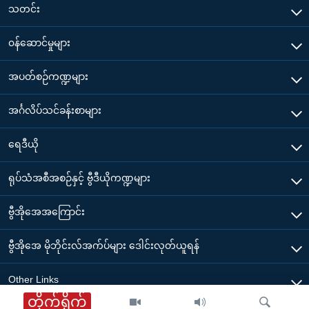
သတင်း
၀န်ဆောင်မှုများ
အပတ်စဉ်ကဏ္ဍများ
အင်္ဂလိပ်သင်ခန်းစာများ
ရေဒီယို
ရုပ်သံအစီအစဉ်နှင့် ဗွီဒီယိုကဏ္ဍများ
ဗွီအိုအေအကြောင်း
ဗွီအိုအေ မိုဘိုင်းလ်အက်ပ်များ ဒေါင်းလုတ်ယူရန်
Other Links
တိုက်ရိုက်