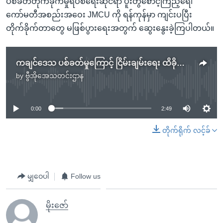
ပစ်ခတ်တိုက်ခိုက်မှုရပ်စဲရေးဆိုင်ရာ ပူးတွဲစောင့်ကြည့်ရေါ်
ကော်မတီအစည်းအဝေး JMCU ကို ရန်ကုန်မှာ ကျင်းပပြီး
တိုက်ခိုက်တာတွေ မဖြစ်ပွားရေးအတွက် ဆွေးနွေးခဲ့ကြပါတယ်။
ကချင်ဒေသ ပစ်ခတ်မှုကြောင့် ငြိမ်းချမ်းရေး ထိခိုက်စရာမရှိ
by
ဗွီအိုအေသတင်းဌာန
No media source currently available
0:00
2:49
တိုက်ရိုက် လင့်ခ်
မျှဝေပါ
Follow us
မိုးဇော်