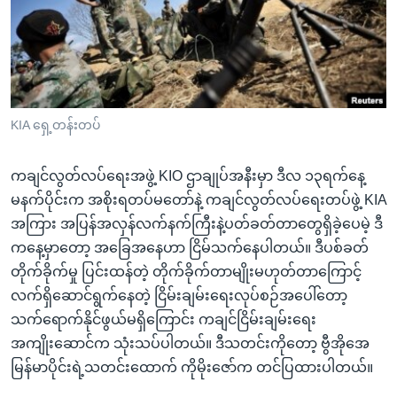
အ
သုတပဒေသာ အင်္ဂလိပ်စာ
ညွန်း
Learning English
စာမျက်နှာ
သို့
ဗွီအိုအေ လူမှုကွန်ယက်များ
ကျော်
ကြည့်
KIA ရှေ့တန်းတပ်
ရန်
ဘာသာစကားများ
ရှာဖွေ
ကချင်လွတ်လပ်ရေးအဖွဲ့ KIO ဌာချုပ်အနီးမှာ ဒီလ ၁၃ရက်နေ့
ရန်
မနက်ပိုင်းက အစိုးရတပ်မတော်နဲ့ ကချင်လွတ်လပ်ရေးတပ်ဖွဲ့ KIA
နေရာ
အကြား အပြန်အလှန်လက်နက်ကြီးနဲ့ပတ်ခတ်တာတွေရှိခဲ့ပေမဲ့ ဒီ
သို့
ကနေ့မှာတော့ အခြေအနေဟာ ငြိမ်သက်နေပါတယ်။ ဒီပစ်ခတ်
ကျော်
တိုက်ခိုက်မှု ပြင်းထန်တဲ့ တိုက်ခိုက်တာမျိုးမဟုတ်တာကြောင့်
ရန်
လက်ရှိဆောင်ရွက်နေတဲ့ ငြိမ်းချမ်းရေးလုပ်စဉ်အပေါ်တော့
သက်ရောက်နိုင်ဖွယ်မရှိကြောင်း ကချင်ငြိမ်းချမ်းရေး
အကျိုးဆောင်က သုံးသပ်ပါတယ်။ ဒီသတင်းကိုတော့ ဗွီအိုအေ
မြန်မာပိုင်းရဲ့သတင်းထောက် ကိုမိုးဇော်က တင်ပြထားပါတယ်။