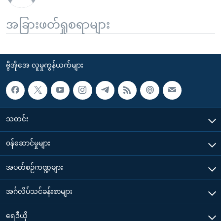
အခြားဖတ်ရှုစရာများ
ဗွီအိုအေ လူမှုကွန်ယက်များ
သတင်း
၀န်ဆောင်မှုများ
အပတ်စဉ်ကဏ္ဍများ
အင်္ဂလိပ်သင်ခန်းစာများ
ရေဒီယို