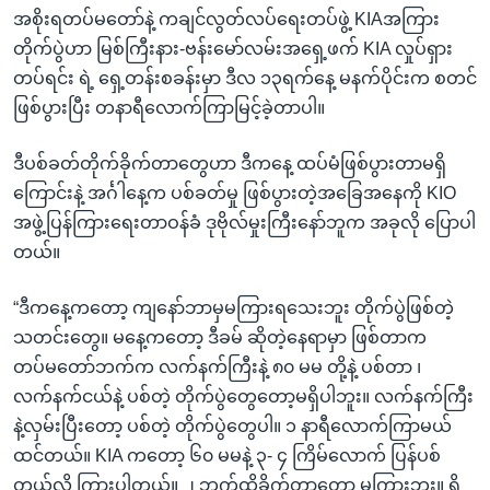
အစိုးရတပ်မတော်နဲ့ ကချင်လွတ်လပ်ရေးတပ်ဖွဲ့ KIAအကြား
တိုက်ပွဲဟာ မြစ်ကြီးနား-ဗန်းမော်လမ်းအရှေ့ဖက် KIA လှုပ်ရှား
တပ်ရင်း ရဲ့ ရှေ့တန်းစခန်းမှာ ဒီလ ၁၃ရက်နေ့ မနက်ပိုင်းက စတင်
ဖြစ်ပွားပြီး တနာရီလောက်ကြာမြင့်ခဲ့တာပါ။
ဒီပစ်ခတ်တိုက်ခိုက်တာတွေဟာ ဒီကနေ့ ထပ်မံဖြစ်ပွားတာမရှိ
ကြောင်းနဲ့ အင်္ဂါနေ့က ပစ်ခတ်မှု ဖြစ်ပွားတဲ့အခြေအနေကို KIO
အဖွဲ့ပြန်ကြားရေးတာဝန်ခံ ဒုဗိုလ်မှုးကြီးနော်ဘူက အခုလို ပြောပါ
တယ်။
“ဒီကနေ့ကတော့ ကျနော်ဘာမှမကြားရသေးဘူး တိုက်ပွဲဖြစ်တဲ့
သတင်းတွေ။ မနေ့ကတော့ ဒီခမ် ဆိုတဲ့နေရာမှာ ဖြစ်တာက
တပ်မတော်ဘက်က လက်နက်ကြီးနဲ့ ၈၀ မမ တို့နဲ့ ပစ်တာ ၊
လက်နက်ငယ်နဲ့ ပစ်တဲ့ တိုက်ပွဲတွေတော့မရှိပါဘူး။ လက်နက်ကြီး
နဲ့လှမ်းပြီးတော့ ပစ်တဲ့ တိုက်ပွဲတွေပါ။ ၁ နာရီလောက်ကြာမယ်
ထင်တယ်။ KIA ကတော့ ၆၀ မမနဲ့ ၃- ၄ ကြိမ်လောက် ပြန်ပစ်
တယ်လို့ ကြားပါတယ်။ ၂ ဘက်ထိခိုက်တာတော့ မကြားဘူး။ ရှိ