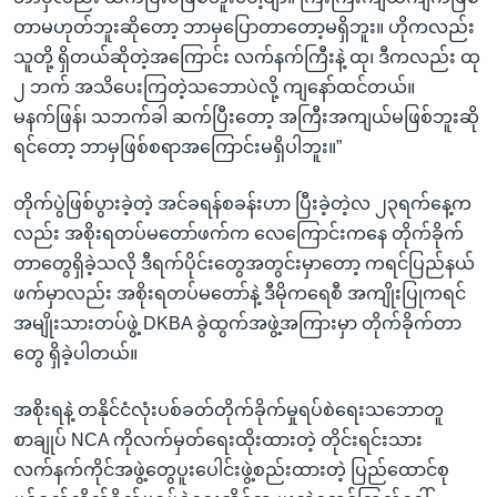
တာမဟုတ်ဘူးဆိုတော့ ဘာမှပြောတာတော့မရှိဘူး။ ဟိုကလည်း
သူတို့ ရှိတယ်ဆိုတဲ့အကြောင်း လက်နက်ကြီးနဲ့ ထု၊ ဒီကလည်း ထု
၂ ဘက် အသိပေးကြတဲ့သဘောပဲလို့ ကျနော်ထင်တယ်။
မနက်ဖြန်၊ သဘက်ခါ ဆက်ပြီးတော့ အကြီးအကျယ်မဖြစ်ဘူးဆို
ရင်တော့ ဘာမှဖြစ်စရာအကြောင်းမရှိပါဘူး။”
တိုက်ပွဲဖြစ်ပွားခဲ့တဲ့ အင်ခရန်စခန်းဟာ ပြီးခဲ့တဲ့လ ၂၃ရက်နေ့က
လည်း အစိုးရတပ်မတော်ဖက်က လေကြောင်းကနေ တိုက်ခိုက်
တာတွေရှိခဲ့သလို ဒီရက်ပိုင်းတွေအတွင်းမှာတော့ ကရင်ပြည်နယ်
ဖက်မှာလည်း အစိုးရတပ်မတော်နဲ့ ဒီမိုကရေစီ အကျိုးပြုကရင်
အမျိုးသားတပ်ဖွဲ့ DKBA ခွဲထွက်အဖွဲ့အကြားမှာ တိုက်ခိုက်တာ
တွေ ရှိခဲ့ပါတယ်။
အစိုးရနဲ့ တနိုင်ငံလုံးပစ်ခတ်တိုက်ခိုက်မှုရပ်စဲရေးသဘောတူ
စာချုပ် NCA ကိုလက်မှတ်ရေးထိုးထားတဲ့ တိုင်းရင်းသား
လက်နက်ကိုင်အဖွဲ့တွေပူးပေါင်းဖွဲ့စည်းထားတဲ့ ပြည်ထောင်စု