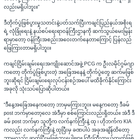
လည်းမရှိပါဘူး။”
ဒီတိုက်ပွဲဖြစ်ပွားမှုသတင်းနဲ့ပတ်သက်ပြီးကချင်ပြည်နယ်အစိုးရ
ရဲ့ လုံခြုံရေးနဲ့ နယ်စပ်ရေးရာဝန်ကြီးဌာနကို ဆက်သွယ်မေးမြန်း
ရာမှာတော့ ဝန်ကြီးအစည်းအဝေးတက်နေတာကြောင့် ပြန်လည်
ဖြေကြားတာမရှိပါဘူး။
ကချင်ငြိမ်းချမ်းရေးအကျိုးဆောင်အဖွဲ့ PCG က ဦးလမိုင်ဂွမ်ဂျာ
ကတော့ တိုက်ပွဲဖြစ်ပွားတဲ့ အခြေအနေနဲ့ တိုက်ပွဲတွေ ဆက်မဖြစ်
ဘူးဆိုရင် ငြိမ်းချမ်းရေးလုပ်ငန်းစဉ်အပေါ် မထိခိုက်နိုင်ကြောင်း
အခုလို သုံးသပ်ပြောဆိုပါတယ်။
“ဒီနေ့အခြေအနေကတော့ ဘာမှမကြားဘူး။ မနေ့ကတော့ ဒီခမ်
post ဘက်မှာတော့လေ အဲဒီမှာ စစ်ကြောင်းလည်းရှိတယ်။ အဲဒီ ဒီ
ခမ် post ဘက်မှာ သူတို့က လက်နက်ကြီးနဲ့ ထု ၊ ဟိုဘက်က KIA
ကလည်း လက်နက်ကြီးနဲ့ ထုပြီးမှ ခဏပါပဲ အခုအချိန်ထိတော့
ဘာမှလည်း ဆက်ပြီးမဖြစ်ဘူးပေါ့ဗျာ။ ကြီးကြီးကျယ်ကျက်ဖြစ်