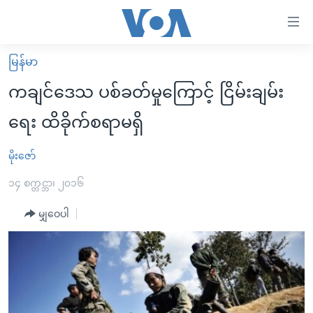
သုံး
ရ
လွယ်ကူ
မြန်မာ
မူလစာမျက်နှာ
စေ
ကချင်ဒေသ ပစ်ခတ်မှုကြောင့် ငြိမ်းချမ်း
မြန်မာ
သည့်
ရေး ထိခိုက်စရာမရှိ
ကမ္ဘာ့သတင်းများ
Link
ဗွီဒီယို
နိုင်ငံတကာ
မိုးဇော်
များ
သတင်းလွတ်လပ်ခွင့်
အမေရိကန်
၁၄ စက္တင္ဘာ၊ ၂၀၁၆
ပင်မ
ရပ်ဝန်းတခု လမ်းတခု အလွန်
တရုတ်
အကြောင်းအရာ
မျှဝေပါ
သို့
အင်္ဂလိပ်စာလေ့လာမယ်
အစ္စရေး-ပါလက်စတိုင်း
ကျော်
အပတ်စဉ်ကဏ္ဍများ
အမေရိကန်သုံးအီဒီယံ
ကြည့်
ရေဒီယိုနှင့်ရုပ်သံ အချက်အလက်များ
မကြေးမုံရဲ့ အင်္ဂလိပ်စာ
ရေဒီယို
ရန်
ပင်မ
ရေဒီယို/တီဗွီအစီအစဉ်
ရုပ်ရှင်ထဲက အင်္ဂလိပ်စာ
တီဗွီ