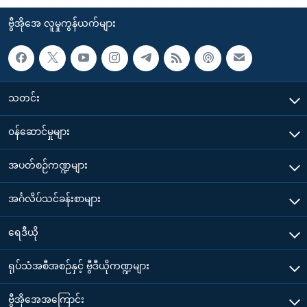
ဗွီအိုအေ လူမှုကွန်ယက်များ
သတင်း
၀န်ဆောင်မှုများ
အပတ်စဉ်ကဏ္ဍများ
အင်္ဂလိပ်သင်ခန်းစာများ
ရေဒီယို
ရုပ်သံအစီအစဉ်နှင့် ဗွီဒီယိုကဏ္ဍများ
ဗွီအိုအေအကြောင်း