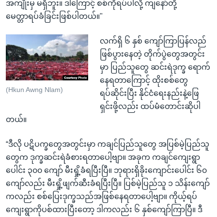
အကျိုးမှ မရှိဘူး။ ဒါကြောင့် စစ်ကိုရပ်ပါလို့ ကျနော်တို့
မေတ္တာရပ်ခံခြင်းဖြစ်ပါတယ်။"
လက်ရှိ ၆ နှစ် ကျော်ကြာပြန်လည်
ဖြစ်ပွားနေတဲ့ တိုက်ပွဲတွေအတွင်း
မှာ ပြည်သူတွေ ဆင်းရဲဒုက္ခ ရောက်
နေရတာကြောင့် ထိုးစစ်တွေ
(Hkun Awng Nlam)
ရပ်ဆိုင်းပြီး နိုင်ငံရေးနည်းနဲ့ဖြေ
ရှင်းဖို့လည်း ထပ်မံတောင်းဆိုပါ
တယ်။
“ဒီလို ပဋိပက္ခတွေအတွင်းမှာ ကချင်ပြည်သူတွေ အပြစ်မဲ့ပြည်သူ
တွေက ဒုက္ခဆင်းရဲခံစားရတာပေါ့ဗျာ။ အခုက ကချင်ကျေးရွာ
ပေါင်း ၃၀၀ ကျော် မီးရှို့ခံရပြီးပြီ။ ဘုရားရှိခိုးကျောင်းပေါင်း ၆၀
ကျော်လည်း မီးရှို့ဖျက်ဆီးခံရပြီးပြီ။ ပြစ်မဲ့ပြည်သူ ၁ သိန်းကျော်
ကလည်း စစ်ပြေးဒုက္ခသည်အဖြစ်နေရတာပေါ့ဗျာ။ ကိုယ့်ရပ်
ကျေးရွာကိုပစ်ထားပြီးတော့ ဒါကလည်း ၆ နှစ်ကျော်ကြာပြီ။ ဒီ