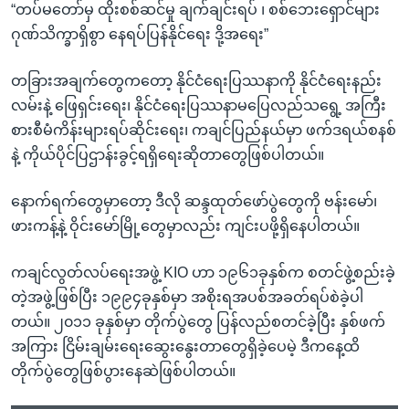
“တပ်မတော်မှ ထိုးစစ်ဆင်မှု ချက်ချင်းရပ် ၊ စစ်ဘေးရှောင်များ
ဂုဏ်သိက္ခာရှိစွာ နေရပ်ပြန်နိုင်ရေး ဒို့အရေး”
တခြားအချက်တွေကတော့ နိုင်ငံရေးပြဿနာကို နိုင်ငံရေးနည်း
လမ်းနဲ့ ဖြေရှင်းရေး၊ နိုင်ငံရေးပြဿနာမပြေလည်သရွေ့ အကြီး
စားစီမံကိန်းများရပ်ဆိုင်းရေး၊ ကချင်ပြည်နယ်မှာ ဖက်ဒရယ်စနစ်
နဲ့ ကိုယ်ပိုင်ပြဌာန်းခွင့်ရရှိရေးဆိုတာတွေဖြစ်ပါတယ်။
နောက်ရက်တွေမှာတော့ ဒီလို ဆန္ဒထုတ်ဖော်ပွဲတွေကို ဗန်းမော်၊
ဖားကန့်နဲ့ ဝိုင်းမော်မြို့တွေမှာလည်း ကျင်းပဖို့ရှိနေပါတယ်။
ကချင်လွတ်လပ်ရေးအဖွဲ့ KIO ဟာ ၁၉၆၁ခုနှစ်က စတင်ဖွဲ့စည်းခဲ့
တဲ့အဖွဲ့ဖြစ်ပြီး ၁၉၉၄ခုနှစ်မှာ အစိုးရအပစ်အခတ်ရပ်စဲခဲ့ပါ
တယ်။ ၂၀၁၁ ခုနှစ်မှာ တိုက်ပွဲတွေ ပြန်လည်စတင်ခဲ့ပြီး နှစ်ဖက်
အကြား ငြိမ်းချမ်းရေးဆွေးနွေးတာတွေရှိခဲ့ပေမဲ့ ဒီကနေ့ထိ
တိုက်ပွဲတွေဖြစ်ပွားနေဆဲဖြစ်ပါတယ်။