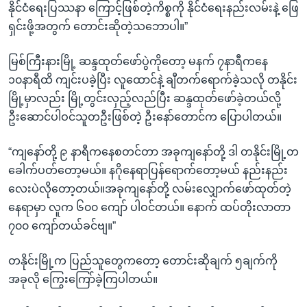
နိုင်ငံရေးပြဿနာ ကြောင့်ဖြစ်တဲ့ကိစ္စကို နိုင်ငံရေးနည်းလမ်းနဲ့ ဖြေ
ရှင်းဖို့အတွက် တောင်းဆိုတဲ့သဘောပါ။”
မြစ်ကြီးနားမြို့ ဆန္ဒထုတ်ဖော်ပွဲကိုတော့ မနက် ၇နာရီကနေ
၁၀နာရီထိ ကျင်းပခဲ့ပြီး လူထောင်နဲ့ ချီတက်ရောက်ခဲ့သလို တနိုင်း
မြို့မှာလည်း မြို့တွင်းလှည့်လည်ပြီး ဆန္ဒထုတ်ဖော်ခဲ့တယ်လို့
ဦးဆောင်ပါဝင်သူတဦးဖြစ်တဲ့ ဦးနော်တောင်က ပြောပါတယ်။
“ကျနော်တို့ ၉ နာရီကနေစတင်တာ အခုကျနော်တို့ ဒါ တနိုင်းမြို့တ
ခေါက်ပတ်တော့မယ်။ နဂိုနေရာပြန်ရောက်တော့မယ် နည်းနည်း
လေးပဲလိုတော့တယ်။အခုကျနော်တို့ လမ်းလျှောက်ဖော်ထုတ်တဲ့
နေရာမှာ လူက ၆၀၀ ကျော် ပါဝင်တယ်။ နောက် ထပ်တိုးလာတာ
၇၀၀ ကျော်တယ်ခင်ဗျ။”
တနိုင်းမြို့က ပြည်သူတွေကတော့ တောင်းဆိုချက် ၅ချက်ကို
အခုလို ကြွေးကြော်ခဲ့ကြပါတယ်။