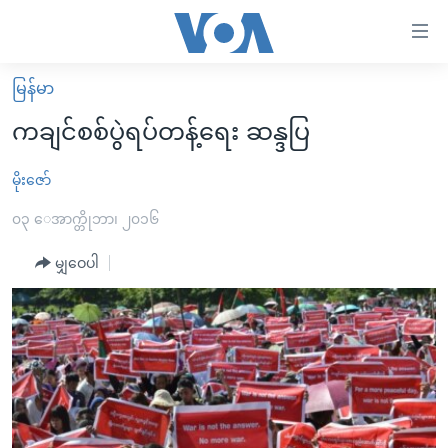
သုံး
ရ
လွယ်ကူ
မြန်မာ
မူလစာမျက်နှာ
စေ
ကချင်စစ်ပွဲရပ်တန့်ရေး ဆန္ဒပြ
မြန်မာ
သည့်
ကမ္ဘာ့သတင်းများ
မိုးဇော်
Link
ဗွီဒီယို
နိုင်ငံတကာ
၀၃ ေအာက္တိုဘာ၊ ၂၀၁၆
များ
သတင်းလွတ်လပ်ခွင့်
အမေရိကန်
မျှဝေပါ
ပင်မ
ရပ်ဝန်းတခု လမ်းတခု အလွန်
တရုတ်
အကြောင်းအရာ
သို့
အင်္ဂလိပ်စာလေ့လာမယ်
အစ္စရေး-ပါလက်စတိုင်း
ကျော်
အပတ်စဉ်ကဏ္ဍများ
အမေရိကန်သုံးအီဒီယံ
ကြည့်
ရေဒီယိုနှင့်ရုပ်သံ အချက်အလက်များ
မကြေးမုံရဲ့ အင်္ဂလိပ်စာ
ရေဒီယို
ရန်
ပင်မ
ရေဒီယို/တီဗွီအစီအစဉ်
ရုပ်ရှင်ထဲက အင်္ဂလိပ်စာ
တီဗွီ