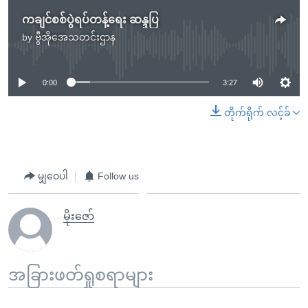
ကချင်စစ်ပွဲရပ်တန့်ရေး ဆန္ဒပြ
by
ဗွီအိုအေသတင်းဌာန
No media source currently available
0:00
3:27
တိုက်ရိုက် လင့်ခ်
မျှဝေပါ
Follow us
မိုးဇော်
အခြားဖတ်ရှုစရာများ