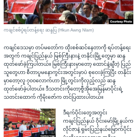
အ
သုတပဒေသာ အင်္ဂလိပ်စာ
ညွန်း
Learning English
စာမျက်နှာ
သို့
ဗွီအိုအေ လူမှုကွန်ယက်များ
ကချင်စစ်ပွဲရပ်တန့်ရေး ဆန္ဒပြ (Hkun Awng Nlam)
ကျော်
ကြည့်
ကချင်ဒေသမှာ တပ်မတော်က ထိုးစစ်ဆင်နေတာကို ရပ်တန့်ရေး
ရန်
အတွက် ကချင်ပြည်နယ် မြစ်ကြီးနားနဲ့ တနိုင်းမြို့တွေမှာ ဆန္ဒ
ဘာသာစကားများ
ရှာဖွေ
ထုတ်ဖော်ခဲ့ကြပါတယ်။ မြစ်ကြီးနားမှာတော့ ထောင်နဲ့ချီတဲ့ ပြည်
ရန်
သူတွေဟာ စီတာပူမနောကွင်းအတွင်းမှာပဲ စုဝေးခဲ့ကြပြီး တနိုင်း
နေရာ
မှာတော့လူ ၇၀၀လောက်ဟာ မြို့တွင်းကိုလှည့်လည် ဆန္ဒ
သို့
ထုတ်ဖော်ခဲ့ပါတယ်။ ဒီသတင်းကိုတော့ဗွီအိုအေမြန်မာပိုင်းရဲ့
ကျော်
သတင်းထောက် ကိုမိုးဇော်က တင်ပြထားပါတယ်။
ရန်
ဒီရက်ပိုင်းတွေအတွင်း
ကချင်ပြည်နယ် ဝိုင်းမော်မြို့နယ်က
လိုင်ဇာနဲ့ ရှမ်းပြည်နယ်မြောက်ပိုင်း