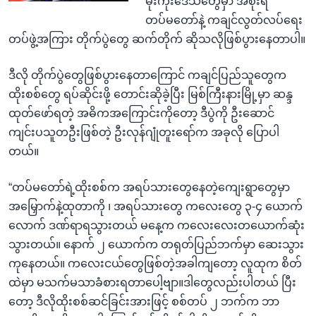
မုံးကိုးဒေသတွေမှာ အစိုးရ
တပ်မတော်နဲ့ ကချင်လွတ်လပ်ရေး
တပ်ဖွဲ့အကြား တိုက်ပွဲတွေ ဆက်တိုက် ဆိုသလိုဖြစ်ပွားနေတာပါ။
ဒီလို တိုက်ပွဲတွေဖြစ်ပွားနေတာကြောင် ကချင်ပြည်သူတွေက
ထိုးစစ်တွေ ရပ်ဆိုင်းဖို့ တောင်းဆိုခဲ့ပြီး မြစ်ကြီးနားမြို့မှာ ဆန္ဒ
ထုတ်ဖော်ရတဲ့ အဓိကအကြောင်းကိုတော့ ဒီပွဲကို ဦးဆောင်
ကျင်းပသူတဦးဖြစ်တဲ့ ဦးလုန်ဂျုံတူးရော်က အခုလို ပြောပါ
တယ်။
“တပ်မတော်ရဲ့ထိုးစစ်က အရပ်သားတွေနေတဲ့ကျေးရွာတွေမှာ
အမြှောက်နဲ့ထုတာကို ၊ အရပ်သားတွေ ကလေးတွေ ၃-၄ ယောက်
လောက် ဒဏ်ရာရသွားတယ် မနေ့က ကလေးလေးတယောက်ဆုံး
သွားတယ်။ နောက် ၂ ယောက်က တရုတ်ပြည်ဘက်မှာ ဆေးသွား
ကုနေတယ်။ ကလေးငယ်တွေဖြစ်တဲ့အခါကျတော့ လူထုက စိတ်
ထဲမှာ မသက်မသာခံစားရတာပေါ့ဗျာ။ဒါတွေလည်းပါတယ် ပြီး
တော့ ဒီလိုထိုးစစ်ဆင်ခြင်းအားဖြင့် စစ်တပ် ၂ ဘက်က ဘာ