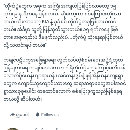
“တိုက်ပွဲတွေက အခုက အကြီးအကျယ်ပြန်ဖြစ်လာတော့ ၁၅
ရက်၊ ၉ နာရီကနေပြန်စတယ်- ဆိုတော့ကာ စစ်ကြောင်းထိုးလာ
တယ်၊ ထိုးလာတော့ KIA နဲ့ ခုခံစစ် တိုက်ပွဲတခုဖြစ်တယ်ထင်
တယ်။ အဲဒီမှာ သူတို့ ပြန်ဆုတ်သွားတယ်။ ၁၅ ရက်ကနေ ဖြစ်
တာ။ အခုလည်းပဲ ဒီမနက်လည်းပဲ…တိုက်ပွဲ သုံးနေရာဖြစ်တယ်
လို့ သတင်းရပါတယ်။”
ကချင်ပဋိပက္ခအဖြေရှာရေး လွတ်လပ်တဲ့စုံစမ်းရေးအဖွဲ့ရဲ့ထုတ်
ပြန်ချက်အရ ကချင်ဒေသက လက်ရှိတိုက်ပွဲတွေကြောင့်မလိယန်
လောတ်မိုင်ယန်၊ ဂျာရာယန် ၊ အင်ထန်းဇွပ်နဲ့ ဖုန်အိန်ယန်ကျေးရွာ
တွေက ကျောင်းသူကျောင်းသားတွေ ဆရာဆရာမတွေအပါအဝင်
ရွာသားစုစုပေါင်း တထောင်လောက် စစ်ပြေးဒုက္ခသည်ဖြစ်နေရ
တယ်လို့ ဆိုပါတယ်။
မျှဝေပါ
Follow us