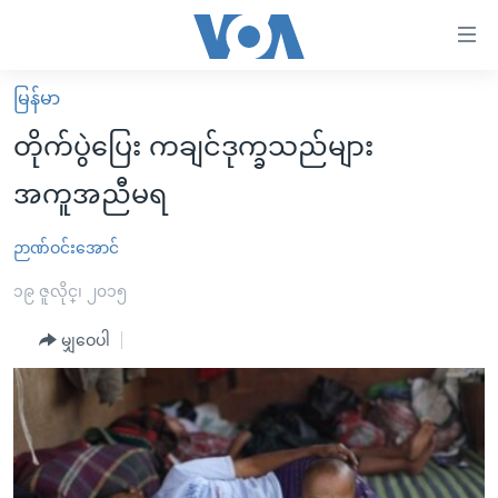
သုံး
ရ
လွယ်ကူ
မြန်မာ
မူလစာမျက်နှာ
စေ
တိုက်ပွဲပြေး ကချင်ဒုက္ခသည်များ
မြန်မာ
သည့်
အကူအညီမရ
ကမ္ဘာ့သတင်းများ
Link
ဗွီဒီယို
နိုင်ငံတကာ
ဉာဏ်ဝင်းအောင်
များ
သတင်းလွတ်လပ်ခွင့်
အမေရိကန်
၁၉ ဇူလိုင္၊ ၂၀၁၅
ပင်မ
ရပ်ဝန်းတခု လမ်းတခု အလွန်
တရုတ်
အကြောင်းအရာ
မျှဝေပါ
သို့
အင်္ဂလိပ်စာလေ့လာမယ်
အစ္စရေး-ပါလက်စတိုင်း
ကျော်
အပတ်စဉ်ကဏ္ဍများ
အမေရိကန်သုံးအီဒီယံ
ကြည့်
ရေဒီယိုနှင့်ရုပ်သံ အချက်အလက်များ
မကြေးမုံရဲ့ အင်္ဂလိပ်စာ
ရေဒီယို
ရန်
ပင်မ
ရေဒီယို/တီဗွီအစီအစဉ်
ရုပ်ရှင်ထဲက အင်္ဂလိပ်စာ
တီဗွီ