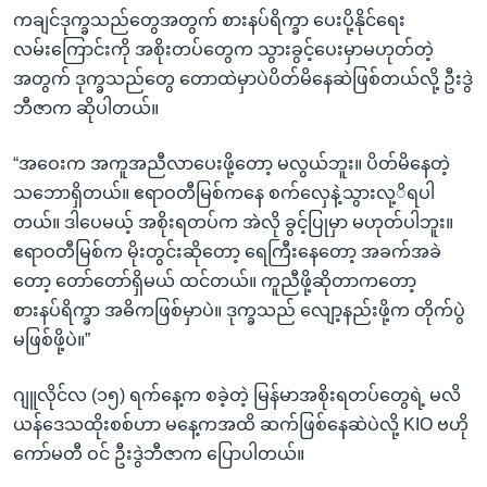
ကချင်ဒုက္ခသည်တွေအတွက် စားနပ်ရိက္ခာ ပေးပို့နိုင်ရေး
လမ်းကြောင်းကို အစိုးတပ်တွေက သွားခွင့်ပေးမှာမဟုတ်တဲ့
အတွက် ဒုက္ခသည်တွေ တောထဲမှာပဲပိတ်မိနေဆဲဖြစ်တယ်လို့ ဦးဒွဲ
ဘီဇာက ဆိုပါတယ်။
“အဝေးက အကူအညီလာပေးဖို့တော့ မလွယ်ဘူး။ ပိတ်မိနေတဲ့
သဘောရှိတယ်။ ဧရာဝတီမြစ်ကနေ စက်လှေနဲ့သွားလု့ိရပါ
တယ်။ ဒါပေမယ့် အစိုးရတပ်က အဲလို ခွင့်ပြုမှာ မဟုတ်ပါဘူး။
ဧရာဝတီမြစ်က မိုးတွင်းဆိုတော့ ရေကြီးနေတော့ အခက်အခဲ
တော့ တော်တော်ရှိမယ် ထင်တယ်။ ကူညီဖို့ဆိုတာကတော့
စားနပ်ရိက္ခာ အဓိကဖြစ်မှာပဲ။ ဒုက္ခသည် လျော့နည်းဖို့က တိုက်ပွဲ
မဖြစ်ဖို့ပဲ။”
ဂျူလိုင်လ (၁၅) ရက်နေ့က စခဲ့တဲ့ မြန်မာအစိုးရတပ်တွေရဲ့ မလိ
ယန်ဒေသထိုးစစ်ဟာ မနေ့ကအထိ ဆက်ဖြစ်နေဆဲပဲလို့ KIO ဗဟို
ကော်မတီ ဝင် ဦးဒွဲဘီဇာက ပြောပါတယ်။