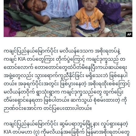
အ
သုတပဒေသာ အင်္ဂလိပ်စာ
ညွန်း
Learning English
စာမျက်နှာ
သို့
ဗွီအိုအေ လူမှုကွန်ယက်များ
ကျော်
ကြည့်
ကချင်ပြည်နယ်မြောက်ပိုင်း မလိယန်ဒေသက အစိုးရတပ်နဲ့
ရန်
ဘာသာစကားများ
ကချင် KIA တပ်တွေကြား တိုက်ပွဲကြောင့် ကချင်ဒုက္ခသည် တ
ရှာဖွေ
ထောင်လောက် တောတောင်တွေထဲပိတ်မိနေပြီးကယ်ဆယ်ရေး
ရန်
အဖွဲ့တွေလည်း သွားရောက်ကူညီနိုင်ခြင်း မရှိသေးဘဲ ဖြစ်နေပါ
နေရာ
တယ်။ အခုရက်ပိုင်းအတွင်း ဖြစ်ပွားနေတဲ့ အစိုးရထိုးစစ်ကြောင့်
သို့
မလိယန်တဝိုက် ရွာသုံးရွာက ကချင်ဒုက္ခသည်တွေ ထွက်ပြေး
ကျော်
တိမ်းရှောင်နေရတာ ဖြစ်ပါတယ်။ ဆက်သွယ် စုံစမ်းထားတဲ့ ကို
ရန်
ဉာဏ်ဝင်းအောင်က တင်ပြပေးထားပါတယ်။
ကချင်ပြည်နယ်မြောက်ပိုင်း ဆွမ်ပရာဘွမ်မြို့နား လှုပ်ရှားနေတဲ့
KIA တပ်မဟာ (၇) ကိုမလိယန်အခြေစိုက် မြန်မာအစိုးရတပ်တွေ