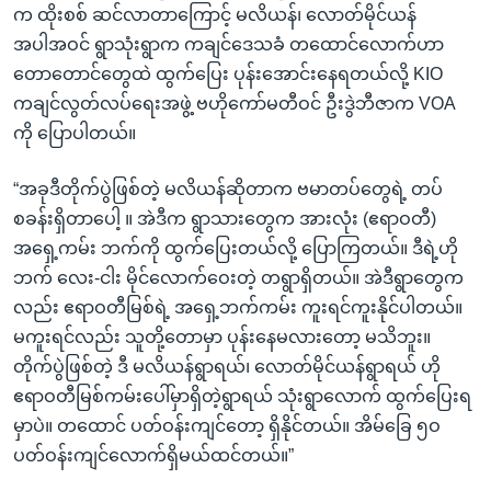
က ထိုးစစ် ဆင်လာတာကြောင့် မလိယန်၊ လောတ်မိုင်ယန်
အပါအဝင် ရွာသုံးရွာက ကချင်ဒေသခံ တထောင်လောက်ဟာ
တောတောင်တွေထဲ ထွက်ပြေး ပုန်းအောင်းနေရတယ်လို့ KIO
ကချင်လွတ်လပ်ရေးအဖွဲ့ ဗဟိုကော်မတီဝင် ဦးဒွဲဘီဇာက VOA
ကို ပြောပါတယ်။
“အခုဒီတိုက်ပွဲဖြစ်တဲ့ မလိယန်ဆိုတာက ဗမာတပ်တွေရဲ့ တပ်
စခန်းရှိတာပေါ့ ။ အဲဒီက ရွာသားတွေက အားလုံး (ဧရာဝတီ)
အရှေ့ကမ်း ဘက်ကို ထွက်ပြေးတယ်လို့ ပြောကြတယ်။ ဒီရဲ့ဟို
ဘက် လေး-ငါး မိုင်လောက်ဝေးတဲ့ တရွာရှိတယ်။ အဲဒီရွာတွေက
လည်း ဧရာဝတီမြစ်ရဲ့ အရှေ့ဘက်ကမ်း ကူးရင်ကူးနိုင်ပါတယ်။
မကူးရင်လည်း သူတို့တောမှာ ပုန်းနေမလားတော့ မသိဘူး။
တိုက်ပွဲဖြစ်တဲ့ ဒီ မလိယန်ရွာရယ်၊ လောတ်မိုင်ယန်ရွာရယ် ဟို
ဧရာဝတီမြစ်ကမ်းပေါ်မှာရှိတဲ့ရွာရယ် သုံးရွာလောက် ထွက်ပြေးရ
မှာပဲ။ တထောင် ပတ်ဝန်းကျင်တော့ ရှိနိုင်တယ်။ အိမ်ခြေ ၅ဝ
ပတ်ဝန်းကျင်လောက်ရှိမယ်ထင်တယ်။”