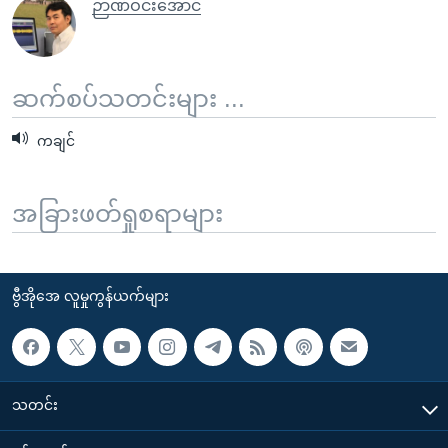
ဉာဏ်ဝင်းအောင်
ဆက်စပ်သတင်းများ ...
ကချင်
အခြားဖတ်ရှုစရာများ
ဗွီအိုအေ လူမှုကွန်ယက်များ
သတင်း