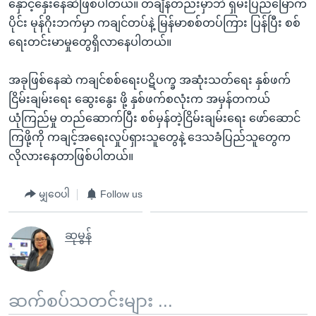
နှောင့်နှေးနေဆဲဖြစ်ပါတယ်။ တချိန်တည်းမှာဘဲ ရှမ်းပြည်မြောက်
ပိုင်း မုန်ဂိုးဘက်မှာ ကချင်တပ်နဲ့ မြန်မာစစ်တပ်ကြား ပြန်ပြီး စစ်
ရေးတင်းမာမှုတွေရှိလာနေပါတယ်။
အခုဖြစ်နေဆဲ ကချင်စစ်ရေးပဋိပက္ခ အဆုံးသတ်ရေး နှစ်ဖက်
ငြိမ်းချမ်းရေး ဆွေးနွေး ဖို့ နှစ်ဖက်စလုံးက အမှန်တကယ်
ယုံကြည်မှု တည်ဆောက်ပြီး စစ်မှန်တဲ့ငြိမ်းချမ်းရေး ဖော်ဆောင်
ကြဖို့ကို ကချင့်အရေးလှုပ်ရှားသူတွေနဲ့ ဒေသခံပြည်သူတွေက
လိုလားနေတာဖြစ်ပါတယ်။
မျှဝေပါ
Follow us
ဆုမွန်
ဆက်စပ်သတင်းများ ...