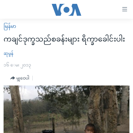
သုံး
ရ
လွယ်ကူ
မြန်မာ
မူလစာမျက်နှာ
စေ
ကချင်ဒုက္ခသည်စခန်းများ ရိက္ခာခေါင်းပါး
မြန်မာ
သည့်
ကမ္ဘာ့သတင်းများ
ဆုမွန်
Link
ဗွီဒီယို
နိုင်ငံတကာ
၁၆ ေမ၊ ၂၀၁၃
များ
သတင်းလွတ်လပ်ခွင့်
အမေရိကန်
မျှဝေပါ
ပင်မ
ရပ်ဝန်းတခု လမ်းတခု အလွန်
တရုတ်
အကြောင်းအရာ
သို့
အင်္ဂလိပ်စာလေ့လာမယ်
အစ္စရေး-ပါလက်စတိုင်း
ကျော်
အပတ်စဉ်ကဏ္ဍများ
အမေရိကန်သုံးအီဒီယံ
ကြည့်
ရေဒီယိုနှင့်ရုပ်သံ အချက်အလက်များ
မကြေးမုံရဲ့ အင်္ဂလိပ်စာ
ရေဒီယို
ရန်
ပင်မ
ရေဒီယို/တီဗွီအစီအစဉ်
ရုပ်ရှင်ထဲက အင်္ဂလိပ်စာ
တီဗွီ