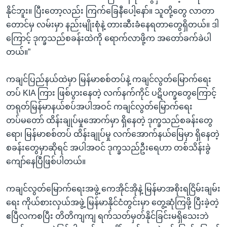
နိုင်ဘူး။ ပြီးတော့လည်း ကြက်ခြေနီပေါ့နော်။ သူတို့တွေ လာတာ
တောင်မှ လမ်းမှာ နည်းမျိုးစုံနဲ့ တားဆီးခံနေရတာတွေရှိတယ်။ ဒါ
ကြောင့် ဒုက္ခသည်စခန်းထဲကို ရောက်လာဖို့က အတော်ခက်ခဲပါ
တယ်။”
ကချင်ပြည်နယ်ထဲမှာ မြန်မာစစ်တပ်နဲ့ ကချင်လွတ်မြောက်ရေး
တပ် KIA ကြား ဖြစ်ပွားနေတဲ့ လက်နက်ကိုင် ပဋိပက္ခတွေကြောင့်
တရုတ်မြန်မာနယ်စပ်အပါအဝင် ကချင်လွတ်မြောက်ရေး
တပ်မတော် ထိန်းချုပ်မှုအောက်မှာ ရှိနေတဲ့ ဒုက္ခသည်စခန်းတွေ
ရော၊ မြန်မာစစ်တပ် ထိန်းချုပ်မှု လက်အောက်နယ်မြေမှာ ရှိနေတဲ့
စခန်းတွေမှာဆိုရင် အပါအဝင် ဒုက္ခသည်ဦးရေဟာ တစ်သိန်းခွဲ
ကျော်နေပြီဖြစ်ပါတယ်။
ကချင်လွတ်မြောက်ရေးအဖွဲ့ ကေအိုင်အိုနဲ့ မြန်မာအစိုးရငြိမ်းချမ်း
ရေး ကိုယ်စားလှယ်အဖွဲ့ မြန်မာနိုင်ငံတွင်းမှာ တွေ့ဆုံကြဖို့ ပြီးခဲ့တဲ့
ဧပြီလကစပြီး တိတိကျကျ ရက်သတ်မှတ်နိုင်ခြင်းမရှိသေးဘဲ