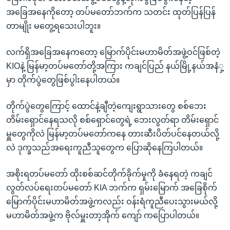
အခြေအနေကိုတော့ တပ်မတော်ဘက်က သတင်း ထုတ်ပြန်ပြန်
တာမျိုး မတွေ့ရသေးပါဘူး။
လက်ရှိအခြေအနေကတော့ မြောက်ပိုင်းမဟာမိတ်အဖွဲ့ဝင်ဖြစ်တဲ့
KIOနဲ့ မြန်မာ့တပ်မတော်တို့အကြား ကချင်ပြည် နယ်မြို့နယ်အနံှ့
မှာ တိုက်ပွဲတွေဖြစ်ပွါးနေပါတယ်။
တိုက်ပွဲတွေကြောင့် ထောင်နဲ့ချီတဲ့ကျေးရွာသားတွေ စစ်ဘေး
တိမ်းရှောင်နေရသလို စစ်ရှောင်တွေရဲ့ ဘေးလွတ်ရာ တိမ်းရှောင်
မှူတွေကိုလဲ မြန်မာ့တပ်မတော်ကနေ တားဆီးပိတ်ပင်နေတယ်လို့
လဲ ဒုက္ခသည်အရေးကူညီသူတွေက ပြောဆိုနေကြပါတယ်။
အစိုးရတပ်မတော် ထိုးစစ်ဆင်တိုက်ခိုက်မှုကို ခံနေရတဲ့ ကချင်
လွတ်လပ်ရေးတပ်မတော် KIA ဘက်က ရှမ်းမြောက် အခြေစိုက်
မြောက်ပိုင်းမဟာမိတ်အဖွဲ့ကလည်း ဝန်းရံကူညီပေးသွားမယ်လို့
မဟာမိတ်အဖွဲ့က ဗိုလ်မှူးတာ့အိုက် ကျော် ကပြောပါတယ်။