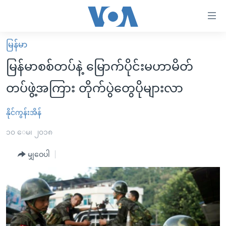
သုံး
ရ
လွယ်ကူ
မြန်မာ
မူလစာမျက်နှာ
စေ
မြန်မာစစ်တပ်နဲ့ မြောက်ပိုင်းမဟာမိတ်
မြန်မာ
သည့်
တပ်ဖွဲ့အကြား တိုက်ပွဲတွေပိုများလာ
ကမ္ဘာ့သတင်းများ
Link
ဗွီဒီယို
နိုင်ငံတကာ
နိုင်ကွန်းအိန်
များ
သတင်းလွတ်လပ်ခွင့်
အမေရိကန်
၁၀ ေမ၊ ၂၀၁၈
ပင်မ
ရပ်ဝန်းတခု လမ်းတခု အလွန်
တရုတ်
အကြောင်းအရာ
မျှဝေပါ
သို့
အင်္ဂလိပ်စာလေ့လာမယ်
အစ္စရေး-ပါလက်စတိုင်း
ကျော်
အပတ်စဉ်ကဏ္ဍများ
အမေရိကန်သုံးအီဒီယံ
ကြည့်
ရေဒီယိုနှင့်ရုပ်သံ အချက်အလက်များ
မကြေးမုံရဲ့ အင်္ဂလိပ်စာ
ရေဒီယို
ရန်
ပင်မ
ရေဒီယို/တီဗွီအစီအစဉ်
ရုပ်ရှင်ထဲက အင်္ဂလိပ်စာ
တီဗွီ