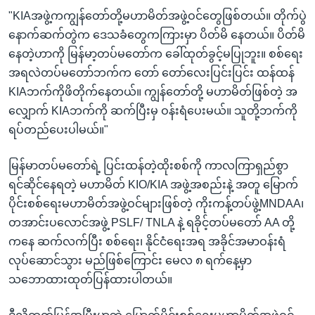
"KIAအဖွဲ့ကကျွန်တော်တို့မဟာမိတ်အဖွဲ့ဝင်တွေဖြစ်တယ်။ တိုက်ပွဲ
နောက်ဆက်တွဲက ဒေသခံတွေကကြားမှာ ပိတ်မိ နေတယ်။ ပိတ်မိ
နေတဲ့ဟာကို မြန်မာ့တပ်မတော်က ခေါ်ထုတ်ခွင့်မပြုဘူး။ စစ်ရေး
အရလဲတပ်မတော်ဘက်က တော် တော်လေးပြင်းပြင်း ထန်ထန်
KIAဘက်ကိုဖိတိုက်နေတယ်။ ကျွန်တော်တို့ မဟာမိတ်ဖြစ်တဲ့ အ
လျှောက် KIAဘက်ကို ဆက်ပြီးမှ ဝန်းရံပေးမယ်။ သူတို့ဘက်ကို
ရပ်တည်ပေးပါမယ်။"
မြန်မာတပ်မတော်ရဲ့ ပြင်းထန်တဲ့ထိုးစစ်ကို ကာလကြာရှည်စွာ
ရင်ဆိုင်နေရတဲ့ မဟာမိတ် KIO/KIA အဖွဲ့အစည်းနဲ့ အတူ မြောက်
ပိုင်းစစ်ရေးမဟာမိတ်အဖွဲ့ဝင်များဖြစ်တဲ့ ကိုးကန့်တပ်ဖွဲ့MNDAA၊
တအာင်းပလောင်အဖွဲ့ PSLF/ TNLA နဲ့ ရခိုင့်တပ်မတော် AA တို့
ကနေ ဆက်လက်ပြီး စစ်ရေး၊ နိုင်ငံရေးအရ အခိုင်အမာဝန်းရံ
လုပ်ဆောင်သွား မည်ဖြစ်ကြောင်း မေလ ၈ ရက်နေ့မှာ
သဘောထားထုတ်ပြန်ထားပါတယ်။