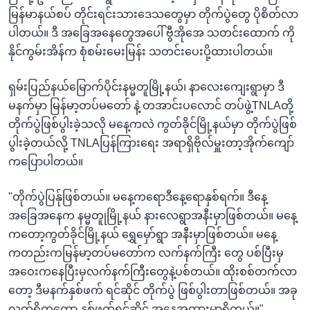
မြန်မာနယ်စပ် တိုင်းရင်းသားဒေသတွေမှာ တိုက်ပွဲတွေ ပိုစိတ်လာ
ပါတယ်။ ဒီ အခြေအနေတွေအပေါ် ဗွီအိုအေ သတင်းထောက် ကို
နိုင်ကွမ်းအိန်က စုံစမ်းမေးမြန်း သတင်းပေးပို့ထားပါတယ်။
ရှမ်းပြည်နယ်မြောက်ပိုင်းနမ္မတူမြို့နယ်၊ နာလေးကျေးရွာမှာ ဒီ
မနက်မှာ မြန်မာ့တပ်မတော် နဲ့ တအာင်းပလောင် တပ်ဖွဲ့TNLAတို့
တိုက်ပွဲဖြစ်ပွါးခဲ့သလို မနေ့ကလဲ ကွတ်ခိုင်မြို့နယ်မှာ တိုက်ပွဲဖြစ်
ပွါးခဲ့တယ်လို့ TNLAပြန်ကြားရေး အရာရှိဗိုလ်မှူးတာ့အိုက်ကျော်
ကပြောပါတယ်။
"တိုက်ပွဲပြန်ုဖြစ်တယ်။ မနေ့ကရောဒီနေ့ရောနှစ်ရက်။ ဒီနေ့
အခြေအနေက နမ္မတူုမြို့နယ် နားလေရွာအနီးမှာဖြစ်တယ်။ မနေ့
ကတော့ကွတ်ခိုင်မြို့နယ် ရွှေမှော်ရွာ အနီးမှာဖြစ်တယ်။ မနေ့
ကတည်းကမြန်မာ့တပ်မတော်က လက်နက်ကြီး တွေ ပစ်ပြီးမှ
အဝေးကနေပြီးမှလက်နက်ကြီးတွေနဲ့ပစ်တယ်။ ထိုးစစ်တက်လာ
တော့ ဒီမနက်နှစ်ဖက် ရင်ဆိုင် တိုက်ပွဲ ဖြစ်ပွါးတာဖြစ်တယ်။ အခု
လက်ရှိကတော့ နှစ်ဖက်ရင်ဆိုင် အနေအထားမှာရှိတယ်။"