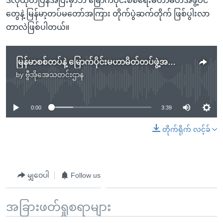
ဒီလိုထုတ်ပြန်အပြီးမှာဘဲ မြောက်ပိုင်းစစ်ရေးမဟာမိတ်အဖွဲ့ဝင်
တွေနဲ့ မြန်မာ့တပ်မတော်အကြား တိုက်ပွဲဆက်တိုက် ဖြစ်ပွါးလာ
တာလဲဖြစ်ပါတယ်။
မြန်မာစစ်တပ်နဲ့ မြောက်ပိုင်းမဟာမိတ်တပ်ဖွဲ့အကြား တိုက်ပွဲတွေပိုများလာ
by
ဗွီအိုအေသတင်းဌာန
No media source currently available
0:00
3:39
တိုက်ရိုက် လင့်ခ်
မျှဝေပါ
Follow us
အခြားဖတ်ရှုစရာများ