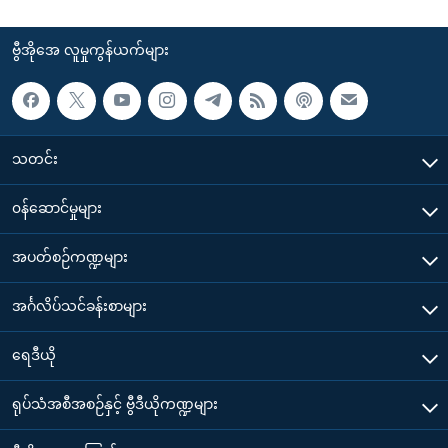
ဗွီအိုအေ လူမှုကွန်ယက်များ
သတင်း
၀န်ဆောင်မှုများ
အပတ်စဉ်ကဏ္ဍများ
အင်္ဂလိပ်သင်ခန်းစာများ
ရေဒီယို
ရုပ်သံအစီအစဉ်နှင့် ဗွီဒီယိုကဏ္ဍများ