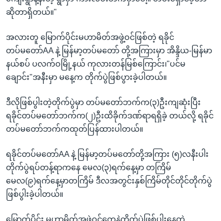
ဆိုတာရှိတယ်။"
အလားတူ မြောက်ပိုင်းမဟာမိတ်အဖွဲ့ဝင်ဖြစ်တဲ့ ရခိုင်
တပ်မတော်AA နဲ့ မြန်မာ့တပ်မတော် တို့အကြားမှာ အိန္ဒိယ-မြန်မာ
နယ်စပ် ပလက်ဝမြို့နယ် ကုလားတန်မြစ်ကြောင်း၊"ပင်မ
ချောင်း"အနီးမှာ မနေ့က တိုက်ပွဲဖြစ်ပွားခဲ့ပါတယ်။
ဒီလိုဖြစ်ပွါးတဲ့တိုက်ပွဲမှာ တပ်မတော်ဘက်က(၃)ဦးကျဆုံးပြီး
ရခိုင်တပ်မတော်ဘက်က(၂)ဦးထိခိုက်ဒဏ်ရာရရှိခဲ့ တယ်လို့ ရခိုင်
တပ်မတော်ဘက်ကထုတ်ပြန်ထားပါတယ်။
ရခိုင်တပ်မတော်AA နဲ့ မြန်မာ့တပ်မတော်တို့အကြား (၅)လနီးပါး
တိုက်ပွဲရပ်တန့်ရာကနေ မေလ(၃)ရက်နေ့မှာ တကြိမ်
မေလ(၉)ရက်နေ့မှာတကြိမ် ဒီလအတွင်းနှစ်ကြိမ်တိုင်တိုင်တိုက်ပွဲ
ဖြစ်ပွါးခဲ့ပါတယ်။
မြောက်ပိုင်း မဟာမိတ်အဖွဲ့ဝင်တွေနဲ့တိုက်ပွဲဖြစ်ပွါးနေတဲ့