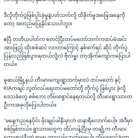
ဒီလိုတိုက်ပွဲဖြစ်ပွါးခဲ့မှုနဲ့ပတ်သက်လို့ ထိခိုက်မှုအခြေအနေကို
တော့ အတည်မပြုနိုင်သေးပါဘူး။
ဧပြီ တတိယပါတ်က စတင်ပြီးတပ်မတော်ဘက်ကထပ်မံအင်း
အားဖြည့် ထိုးစစ်ဆင် လာတာကြောင့် နှစ်ဖက်ရင် ဆိုင် တိုက်ပွဲ
ပြန်လည်ဖြစ်ပွားရတယ်လို့လဲ ဗိုလ်မှူး တာ့အိုက်ကျော်ကပြောပါ
တယ်။
မူဆယ်မြို့နယ် တီးမားကျေးရွာဘက်မှာလဲ တပ်မတော် နှင့်
KIAကချင် လွတ်လပ်ရေးတပ်မတော်တို့ တိုက်ပွဲ ဖြစ်ပွား ခဲ့လို့
ဒေသခံတွေ စစ်ဘေး တိမ်းရှောင်နေရတယ်လို့ တီးမားရွာသားတ
ဦးကအခုလိုပြောပါတယ်။
"မနေ့ကညနေပိုင်း မိုးချုပ်ခါနီးမှာဘဲ တနာရီလောက်ပေါ့။ အဲဒီမှာ
စစ်ဖြစ်တယ်။ ရွာသားတွေက ထိပ်လန့်ပြီးမှ တချို့က တီးမား
ကျေးရွာနဲ့နီးတဲ့ ရွာမှာ ကားလမ်းဘက်မှာပေါ့။ တိမ်းရှောင်ခဲ့တာ