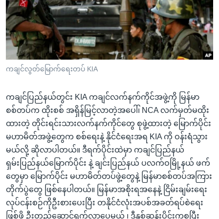
အ
သုတပဒေသာ အင်္ဂလိပ်စာ
ညွန်း
Learning English
စာမျက်နှာ
သို့
ဗွီအိုအေ လူမှုကွန်ယက်များ
ကျော်
ကြည့်
ကချင်လွတ်မြောက်ရေးတပ် KIA
ရန်
ဘာသာစကားများ
ရှာဖွေ
ကချင်ပြည်နယ်တွင်း KIA ကချင်လက်နက်ကိုင်အဖွဲ့ကို မြန်မာ
ရန်
စစ်တပ်က ထိုးစစ် အရှိန်မြင့်လာတဲ့အပေါ်၊ NCA လက်မှတ်မထိုး
နေရာ
ထားတဲ့ တိုင်းရင်းသားလက်နက်ကိုင်တွေ စုဖွဲ့ထားတဲ့ မြောက်ပိုင်း
သို့
မဟာမိတ်အဖွဲ့တွေက စစ်ရေးနဲ့ နိုင်ငံရေးအရ KIA ကို ဝန်းရံသွား
ကျော်
မယ်လို့ ဆိုလာပါတယ်။ ဒီရက်ပိုင်းထဲမှာ ကချင်ပြည်နယ်
ရန်
ရှမ်းပြည်နယ်မြောက်ပိုင်း နဲ့ ချင်းပြည်နယ် ပလက်ဝမြို့နယ် ဖက်
တွေမှာ မြောက်ပိုင်း မဟာမိတ်တပ်ဖွဲ့တွေနဲ့ မြန်မာစစ်တပ်အကြား
တိုက်ပွဲတွေ ဖြစ်နေပါတယ်။ မြန်မာအစိုးရအနေနဲ့ ငြိမ်းချမ်းရေး
လုပ်ငန်းစဉ်ကိုဦးစားပေးပြီး တနိုင်ငံလုံးအပစ်အခတ်ရပ်စဲရေး
ဖြစ်ဖို့ ဦးတည်ဆောင်ရွက်လာပေမယ့် ၊ ဒီနှစ်ဆန်းပိုင်းကစပြီး