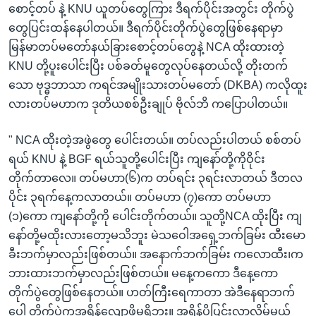
စောင့်တပ် နဲ့ KNU ယူတပ်တွေကြား ဒီရက်ပိုင်းအတွင်း တိုက်ပွဲ
တွေပြင်းထန်နေပါတယ်။ ဒီရက်ပိုင်းတိုက်ပွဲတွေဖြစ်နေရာမှာ
မြန်မာတပ်မတော်နယ်ခြားစောင့်တပ်တွေနဲ့ NCA ထိုးထားတဲ့
KNU တို့ပူးပေါင်းပြီး ပစ်ခတ်မူတွေလုပ်နေတယ်လို့ တိုးတက်
သော ဗုဒ္ဓဘာသာ ကရင်အမျိုးသားတပ်မတော် (DKBA) ကလိုထူး
လားတပ်မဟာက ဒုတိယစစ်ဦးချုပ် ဗိုလ်ဘိ ကပြောပါတယ်။
" NCA ထိုးတဲ့အဖွဲတွေ ပေါင်းတယ်။ တပ်လည်းပါတယ် စစ်တပ်
ရယ် KNU နဲ့ BGF ရယ်သူတို့ပေါင်းပြီး ကျနော်တို့ကိုဝိုင်း
တိုက်တာလေ။ တပ်မဟာ(၆)က တပ်ရင်း ၃ရင်းလာတယ် ဒီတလ
ပိုင်း ၃ရက်နေ့ကလာတယ်။ တပ်မဟာ (၇)ကော တပ်မဟာ
(၁)ကော ကျနော်တို့ကို ပေါင်းတိုက်တယ်။ သူတို့NCA ထိုးပြီး ကျ
နော်တို့မထိုးလားတော့မသိဘူး မဲသဝေါအရှေ့ဘက်ခြမ်း ထီးမော
ခီးဘက်မှာလည်းဖြစ်တယ်။ အနောက်ဘက်ခြမ်း ကလောထီး၊က
ဘားထားဘက်မှာလည်းဖြစ်တယ်။ မနေ့ကကော ဒီနေ့ကော
တိုက်ပွဲတွေဖြစ်နေတယ်။ ဟတ်ကြီးရေကာတာ အဲဒီနေရာဘက်
ပေါ့ တိုက်ပွဲကအရှိန်လျော့ဖို့မရှိဘူး။ အရှိန်ပိုပြင်းလာလိမ့်မယ်