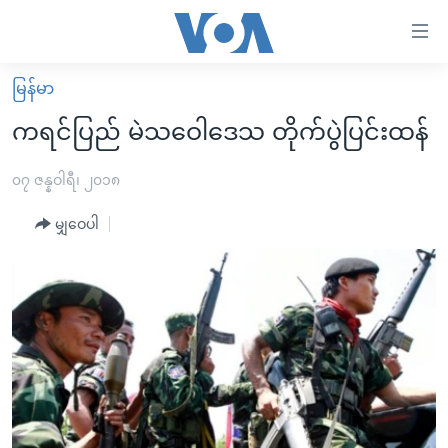
သုံး
ရ
လွယ်ကူ
မြန်မာ
မူလစာမျက်နှာ
စေ
ကရင်ပြည် မဲသဝေါဒေသ တိုက်ပွဲပြင်းထန်
မြန်မာ
သည့်
ကမ္ဘာ့သတင်းများ
၀၇ ဇန္နဝါရီ၊ ၂၀၁၈
Link
ဗွီဒီယို
နိုင်ငံတကာ
မျှဝေပါ
များ
သတင်းလွတ်လပ်ခွင့်
အမေရိကန်
ပင်မ
ရပ်ဝန်းတခု လမ်းတခု အလွန်
တရုတ်
အကြောင်းအရာ
သို့
အင်္ဂလိပ်စာလေ့လာမယ်
အစ္စရေး-ပါလက်စတိုင်း
ကျော်
အပတ်စဉ်ကဏ္ဍများ
အမေရိကန်သုံးအီဒီယံ
ကြည့်
ရေဒီယိုနှင့်ရုပ်သံ အချက်အလက်များ
မကြေးမုံရဲ့ အင်္ဂလိပ်စာ
ရေဒီယို
ရန်
ပင်မ
ရေဒီယို/တီဗွီအစီအစဉ်
ရုပ်ရှင်ထဲက အင်္ဂလိပ်စာ
တီဗွီ