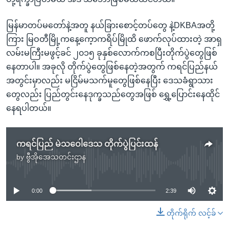
မြန်မာတပ်မတော်နဲ့အတူ နယ်ခြားစောင့်တပ်တွေ နဲ့DKBAအတို့
ကြား မြဝတီမြို့ကနေ့ကေ့ာကရိပ်မြိုထိ ဖောက်လုပ်ထားတဲ့ အာရှ
လမ်းမကြီးမဖွင့်ခင် ၂၀၁၅ ခုနှစ်လောက်ကစပြီးတိုက်ပွဲတွေဖြစ်
နေတာပါ။ အခုလို တိုက်ပွဲတွေဖြစ်နေတဲ့အတွက် ကရင်ပြည်နယ်
အတွင်းမှာလည်း မငြိမ်မသက်မူတွေဖြစ်နေပြီး ဒေသခံရွာသား
တွေလည်း ပြည်တွင်းနေဒုက္ခသည်တွေအဖြစ် ရွှေ့ပြောင်းနေထိုင်
နေရပါတယ်။
ကရင်ပြည် မဲသဝေါဒေသ တိုက်ပွဲပြင်းထန်
by
ဗွီအိုအေသတင်းဌာန
No media source currently available
0:00
2:39
တိုက်ရိုက် လင့်ခ်