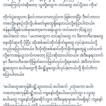
ဘာကြောင့်လဲဆိုတော့ သူတို့တွေက တပ်တွေ ထပ်ပို့တာ ကိုး။"
တိုက်ပွဲတွေဟာ နိုဝင်ဘာလကတည်းက ဖြစ်လာပြီး ဒီဇင်ဘာလ
ကစလို့နေစဉ်လိုလို့ပစ်ခတ်မူတွေရှိနေတယ်လို့ပြောပါတယ်။
ဇန်နဝါရီနှစ်သစ်မှာတော့ကေအန်ယူက တပ်မဟာ (၆)နဲ့ (၇)
အပါအဝင် တပ ်မဟာတွေက တပ်ရင်းတွေ က ဒီကေဘီအေတွေ
နေထိုင်ရာကို ပိုပြီး ထိုးစစ်ဆင်တိုက်ခိုက်မူတွေ လုပ်ခဲ့တယ်လို့
လည်းပြောပါတယ်။ ဒီလိုထိုးစစ်ဆင်တိုက်ခိုက်မူတွေနဲ့ ပတ်သက်
လို့ကေအန်ယူဘက်ကတော့ ငြင်းဆိုထားပါတယ်။ အဲဒီနေရာဘက်
မှာ ဒီကေဘီအေကိုဖြတ်လေးဖြတ်လုပ်လို့ရအောင် အဲဒီဘက်က
ရွာတွေက စပါးတွေကို မီးရှို့မူတွေပါလုပ်ခဲ့တယ်လို့ ဗိုလ်ဘိက
ပြောပါတယ်။
"စပါးတွေအကုန်မီးရှို့သွားတယ် စပါးစက် ၂လုံးကော စပါး
ကတော့အကုန်မီးရှို့တယ် ကျနော်တို့စပါးမဟုတ်ဘူး ။ လူထု
စပါးတွေ ကျနော်တို့နဲမဆိုင်ဘူး။ အဲဒီနေရာမှာစပါးမရှိရင် ကျနော်
တို့ရိက္ခာပြတ်မယ် အဲဒီ သဘောဖြစ်မယ်ထင်တယ်။"