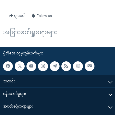
မျှဝေပါ
Follow us
အခြားဖတ်ရှုစရာများ
ဗွီအိုအေ လူမှုကွန်ယက်များ
သတင်း
၀န်ဆောင်မှုများ
အပတ်စဉ်ကဏ္ဍများ