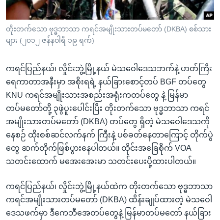
အ
သုတပဒေသာ အင်္ဂလိပ်စာ
ညွန်း
Learning English
တိုးတက်သော ဗုဒ္ဓဘာသာ ကရင်အမျိုးသားတပ်မတော် (DKBA) စစ်သား
စာမျက်နှာ
များ (၂၀၁၂ ဇန်နဝါရီ ၁၉ ရက်)
သို့
ဗွီအိုအေ လူမှုကွန်ယက်များ
ကျော်
ကရင်ပြည်နယ်၊ လှိုင်းဘွဲ့မြို့နယ် မဲသဝေါဒေသဘက်နဲ့ ဟတ်ကြီး
ကြည့်
ရေကာတာအနီးမှာ အစိုးရရဲ့ နယ်ခြားစောင့်တပ် BGF တပ်တွေ
ရန်
ဘာသာစကားများ
KNU ကရင်အမျိုးသားအစည်းအရုံးကတပ်တွေ နဲ့ မြန်မာ
ရှာဖွေ
တပ်မတော်တို့ ၃ဖွဲပူးပေါင်းပြီး တိုးတက်သော ဗုဒ္ဓဘာသာ ကရင်
ရန်
အမျိုးသားတပ်မတော် (DKBA) တပ်တွေ ရှိတဲ့ မဲသဝေါဒေသကို
နေရာ
နေစဉ် ထိုးစစ်ဆင်လက်နက် ကြီးနဲ့ ပစ်ခတ်နေတာကြောင့် တိုက်ပွဲ
သို့
တွေ ဆက်တိုက်ဖြစ်ပွားနေပါတယ်။ ထိုင်းအခြေစိုက် VOA
ကျော်
သတင်းထောက် မအေးအေးမာ သတင်းပေးပို့ထားပါတယ်။
ရန်
ကရင်ပြည်နယ်၊ လှိုင်းဘွဲ့မြို့နယ်ထဲက တိုးတက်သော ဗုဒ္ဓဘာသာ
ကရင်အမျိုးသားတပ်မတော် (DKBA) ထိန်းချုပ်ထားတဲ့ မဲသဝေါ
ဒေသဖက်မှာ ဒီကေဘီအေတပ်တွေနဲ့ မြန်မာတပ်မတော် နယ်ခြား