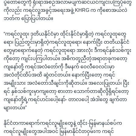
ပွဲတော်တွေကို ရုံးရာအစဉ်အလာမပျက်ဆင်ယင်ကျင်းပကြပုံတွေ
ကိုလည်း ကရင်လူ့အခွင့်အရေးအဖွဲ့ KHRG က ကိုစောအယ်လဲ
ဘတ်က ပြောပြပါတယ်။
“ကရင်လူထု၊ ဒုတိယနိုင်ငံမှာ ထိုင်းနိုင်ငံမှာရှိတဲ့ ကရင်လူထုတွေ
ရော၊ ပြည်တွင်းမှာရှိတဲ့ကရင်လူထုရော၊ နောက်ပြီး တတိယနိုင်ငံ
တွေမှာရောက်နေတဲ့ ကရင်လူထုရော အားလုံး ဒီကရင်နှစ်သစ်ကူး
ကိုတော့ ကျင်းပကြပါတယ်။ အဓိကတူညီတဲ့အရာတခုကတော့
ကျနော်တို့ ကရင်အလံတော်ကို ဒီမနက် ဝေလီဝေလင်းမှာ
အလံတိုင်ထိပ်အထိ ဆွဲတင်တယ်။ နောက်ပြီးတော့ ကရင်
အမျိုးသား အလံတော်သီချင်းကိုဆိုတယ်။ အလေးပြုတယ်၊ ပြီး
ရင် နှစ်သစ်ကူးမှာကျတော့ စားတာ သောက်တာဆိုလို့ရှိရင်တော့
ကျနော်တို့ရဲ့ကရင်ဟင်းပေါ့နော်- တာလပေါ့ အဲဒါတွေ ချက်တာ
များတယ်။”
နိုင်ငံတကာရောက်ကရင်လူမျိုးတွေနဲ့ ထိုင်း-မြန်မာနယ်စပ်က
ကရင်လူမျိုးတွေအပါအဝင် မြန်မာနိုင်ငံတဝှမ်းက ကရင်