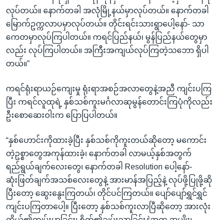
လုပ်တယ်။ နောက်တခါ အလုံမြို့နယ်မှာလုပ်တယ်။ နောက်တခါ
မြောက်ဥက္ကလာပမှာလုပ်တယ်။ တိုင်းရင်းသားရွာပေါ့နော်- သာ
ကေတမှာလုပ်ကြပါတယ်။ ကရင်ပြည်နယ်၊ မွန်ပြည်နယ်တွေမှာ
လည်း လုပ်ကြပါတယ်။ အကြီးအကျယ်လုပ်ကြတဲ့သဘော ရှိပါ
တယ်။”
ကရင်ရုံးရာယဉ်ကျေးမှု ရုံးရာအစဉ်အလာတွေနဲ့အညီ ကျင်းပကြ
ပြီး ကရင်လူထုရဲ့ နှစ်သစ်ကူးမင်္ဂလာဆုမွန်တောင်းကြပုံကိုလည်း
ဦးစောဆေးဝါးက ပြောပြပါတယ်။
“နှစ်ဟောင်းကိုထားခဲ့ပြီး နှစ်သစ်ကိုကူးတယ်ဆိုတော့ မကောင်း
တဲ့ဥစ္စာတွေအကုန်ထားခဲ့၊ နောက်တခါ လာမယ့်နှစ်အတွက်
ရည်ရွယ်ချက်လေးတွေ၊ နောက်တခါ Resolution ပေါ့နော်-
ဆုံးဖြတ်ချက်အသစ်လေးတွေနဲ့ အားမာန်အပြည့်နဲ့ လုပ်ဖို့ပြုဖို့ဆို
ပြီးတော့ ဆွေးနွေးကြတယ်၊ တိုင်ပင်ကြတယ်။ ပျော်ပျော်ရွှင်ရွှင်
ကျင်းပကြတာပေါ့။ ပြီးတော့ နှစ်သစ်ကူးလာပြီဆိုတော့ အားလုံး
ကိုယ်၏ကျမ်းမာခြင်း၊ စိတ်၏ချမ်းသာခြင်းနဲ့အတူ အမျိုး၊