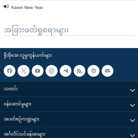
Karen New Year
အခြားဖတ်ရှုစရာများ
ဗွီအိုအေ လူမှုကွန်ယက်များ
သတင်း
၀န်ဆောင်မှုများ
အပတ်စဉ်ကဏ္ဍများ
အင်္ဂလိပ်သင်ခန်းစာများ