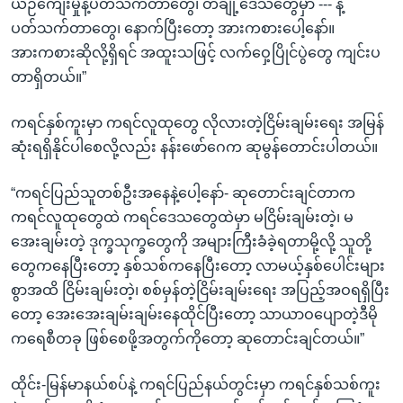
ယဉ်ကျေးမှုနဲ့ပတ်သက်တာတွေ၊ တချို့ဒေသတွေမှာ --- နဲ့
ပတ်သက်တာတွေ၊ နောက်ပြီးတော့ အားကစားပေါ့နော်။
အားကစားဆိုလို့ရှိရင် အထူးသဖြင့် လက်ဝှေ့ပြိုင်ပွဲတွေ ကျင်းပ
တာရှိတယ်။”
ကရင်နှစ်ကူးမှာ ကရင်လူထုတွေ လိုလားတဲ့ငြိမ်းချမ်းရေး အမြန်
ဆုံးရရှိနိုင်ပါစေလို့လည်း နန်းဖော်ဂေက ဆုမွန်တောင်းပါတယ်။
“ကရင်ပြည်သူတစ်ဦးအနေနဲ့ပေါ့နော်- ဆုတောင်းချင်တာက
ကရင်လူထုတွေထဲ ကရင်ဒေသတွေထဲမှာ မငြိမ်းချမ်းတဲ့၊ မ
အေးချမ်းတဲ့ ဒုက္ခသုက္ခတွေကို အများကြီးခံခဲ့ရတာမို့လို့ သူတို့
တွေကနေပြီးတော့ နှစ်သစ်ကနေပြီးတော့ လာမယ့်နှစ်ပေါင်းများ
စွာအထိ ငြိမ်းချမ်းတဲ့၊ စစ်မှန်တဲ့ငြိမ်းချမ်းရေး အပြည့်အဝရရှိပြီး
တော့ အေးအေးချမ်းချမ်းနေထိုင်ပြီးတော့ သာယာဝပျောတဲ့ဒီမို
ကရေစီတခု ဖြစ်စေဖို့အတွက်ကိုတော့ ဆုတောင်းချင်တယ်။”
ထိုင်း-မြန်မာနယ်စပ်နဲ့ ကရင်ပြည်နယ်တွင်းမှာ ကရင်နှစ်သစ်ကူး