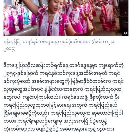
အ
သုတပဒေသာ အင်္ဂလိပ်စာ
ညွန်း
Learning English
စာမျက်နှာ
သို့
ဗွီအိုအေ လူမှုကွန်ယက်များ
ကျော်
ကြည့်
ရန်ကုန်မြို့ ကရင်နှစ်သစ်ကူးနေ့ ကရင်ဒုံးယိမ်းအက (ဒီဇင်ဘာ ၂၁၊
၂၀၁၄)
ရန်
ဘာသာစကားများ
ရှာဖွေ
ဒီကနေ့ ပြာသိုလဆန်းတစ်ရက်နေ့ တနင်္ဂနွေနေ့မှာ ကျရောက်တဲ့
ရန်
၂၇၅၄-နှစ်မြောက် ကရင်နှစ်သစ်ကူးနေ့အထိမ်းအမှတ် ကရင်
နေရာ
နှစ်ကူးပွဲတော် အခမ်းအနားတွေကို မြန်မာနိုင်ငံတဝှမ်းက ကရင်
သို့
လူထုတွေအပါအဝင် နဲ့ နိုင်ငံတကာရောက် ကရင်ပြည်သူလူထု
ကျော်
တွေကပါ ကျင်းပကြပါတယ်။ ကရင်ဒေသဖွံ့ဖြိုးတိုးတက်ပြီး
ရန်
ကရင်ပြည်သူလူထုဘဝမြင့်မားရေးအတွက် ကရင်ပြည်နယ်
ငြိမ်းချမ်းစေဖို့ကိုလည်း ကရင်ပြည်သူတွေက ဆုတောင်းကြပါ
တယ်။ ကရင်ရိုးရာယဉ်ကျေးမှု အလှအကပြိုင်ပွဲတွေနဲ့
ထုံးတမ်းစဉ်လာ ပျော်ပွဲရွှင်ပွဲ အခမ်းအနားတွေနဲ့ စည်ကား