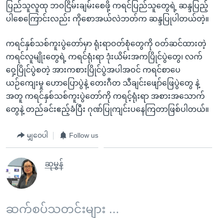
ပြည်သူလူထု ဘဝငြိမ်းချမ်းစေဖို့ ကရင်ပြည်သူတွေရဲ့ ဆန္ဒပြည့်
ပါစေကြောင်းလည်း ကိုစောအယ်လဲဘတ်က ဆန္ဒပြုပါတယ်တဲ့။
ကရင်နှစ်သစ်ကူးပွဲတော်မှာ ရုံးရာဝတ်စုံတွေကို ဝတ်ဆင်ထားတဲ့
ကရင်လူမျိုးတွေရဲ့ ကရင်ရုံးရာ ဒုံးယိမ်းအကပြိုင်ပွဲတွေ၊ လက်
ဝှေ့ပြိုင်ပွဲစတဲ့ အားကစားပြိုင်ပွဲအပါအဝင် ကရင်စာပေ
ယဉ်ကျေးမှု ဟောပြောပွဲနဲ့ တေးဂီတ သီချင်းဖျော်ဖြေပွဲတွေ နဲ့
အတူ ကရင်နှစ်သစ်ကူးပွဲတော်ကို ကရင့်ရုံးရာ အစားအသောက်
တွေနဲ့ တည်ခင်းဧည့်ခံပြီး ဂုဏ်ပြုကျင်းပနေကြတာဖြစ်ပါတယ်။
မျှဝေပါ
Follow us
ဆုမွန်
ဆက်စပ်သတင်းများ ...