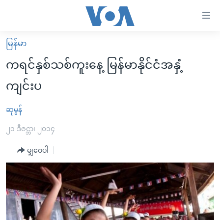
သုံး
ရ
လွယ်ကူ
မြန်မာ
မူလစာမျက်နှာ
စေ
ကရင်နှစ်သစ်ကူးနေ့ မြန်မာနိုင်ငံအနှံ့
မြန်မာ
သည့်
ကျင်းပ
ကမ္ဘာ့သတင်းများ
Link
ဗွီဒီယို
နိုင်ငံတကာ
ဆုမွန်
များ
သတင်းလွတ်လပ်ခွင့်
အမေရိကန်
၂၁ ဒီဇင္ဘာ၊ ၂၀၁၄
ပင်မ
ရပ်ဝန်းတခု လမ်းတခု အလွန်
တရုတ်
အကြောင်းအရာ
မျှဝေပါ
သို့
အင်္ဂလိပ်စာလေ့လာမယ်
အစ္စရေး-ပါလက်စတိုင်း
ကျော်
အပတ်စဉ်ကဏ္ဍများ
အမေရိကန်သုံးအီဒီယံ
ကြည့်
ရေဒီယိုနှင့်ရုပ်သံ အချက်အလက်များ
မကြေးမုံရဲ့ အင်္ဂလိပ်စာ
ရေဒီယို
ရန်
ပင်မ
ရေဒီယို/တီဗွီအစီအစဉ်
ရုပ်ရှင်ထဲက အင်္ဂလိပ်စာ
တီဗွီ