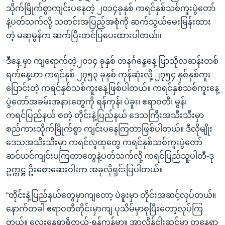
သိုက်မြိုက်စွာကျင်းပနေတဲ့ ၂၀၁၄ခုနှစ် ကရင်နှစ်သစ်ကူးပွဲတော်
နဲ့ပတ်သက်လို့ သတင်းအပြည့်အစုံကို ဆက်သွယ်မေးမြန်းထား
တဲ့ မဆုမွန်က ဆက်ပြီးတင်ပြပေးထားပါတယ်။
ဒီနေ့ မှာ ကျရောက်တဲ့၂၀၁၄ ခုနှစ် တနင်္ဂနွေနေ့ ပြာသိုလဆန်းတစ်
ရက်နေ့ဟာ ကရင်နှစ် ၂၇၅၃ ခုနှစ် ကုန်ဆုံးလို့ ၂၇၅၄ နှစ်နှစ်ကူး
ပြောင်းတဲ့ ကရင်နှစ်သစ်ကူးနေ့ဖြစ်ပါတယ်။ ကရင်နှစ်သစ်ကူးနေ့
ပွဲတော်အခမ်းအနားတွေကို ရန်ကုန်၊ ပဲခူး၊ ဧရာဝတီ၊ မွန်၊
ကရင်ပြည်နယ် စတဲ့ တိုင်းနဲ့ပြည်နယ် ဒေသကြီးအသီးသီးမှာ
စည်ကားသိုက်မြိုက်စွာ ကျင်းပနေကြတာဖြစ်ပါတယ်။ ဒီလိုမျိုး
ဒေသအသီးသီးမှာ ကရင်လူထုတွေ ကရင်နှစ်သစ်ကူးပွဲတော်
ဆင်ယင်ကျင်းပကြတာတွေနဲ့ပတ်သက်လို့ ကရင်ပြည်သူ့ပါတီ-ဒု
ဥက္ကဋ္ဌ ဦးစောဆေးဝါးက အခုလိုရှင်းပြပါတယ်။
“တိုင်းနဲ့ပြည်နယ်တွေမှာကျတော့ ပဲခူးမှာ တိုင်းအဆင့်လုပ်တယ်။
နောက်တခါ ဧရာဝတီတိုင်းမှာကျ ပုသိမ်မှာစုပြီးတော့လုပ်ကြ
တယ်။ လေးနေရာရှိတယ်-ရန်ကုန်မှာ။ အာလိန်ငါးဆင့်မှာ တနေရာ