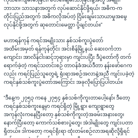
ဘာသာ၊ သာသနာအတွက် လုပ်ဆောင်နိုင်ဖို့ရယ်၊ အဓိက-က
တိုင်းပြည်အတွက် အဓိကလိုအပ်တဲ့ ငြိမ်းချမ်းသာယာမှုအမွေ
လုပ်နိုင်ဖို့အတွက် ဆုတောင်းမေတ္တာ ပို့ချင်တယ်။”
မဟာရန်ကုန် ကရင်အမျိုးသား နှစ်သစ်ကူးပွဲတော်
အထိမ်းအမှတ် ရန်ကုန်တိုင်း အင်းစိန်မြို့နယ် ဆေးဝင်္ကဘာ
ကျောင်း၊ အာလိန်ငါးဆင့်ဘုရားမှာ ကျင်းပပြီး ဒီပွဲတော်ကို တက်
ရောက်ခဲ့တဲ့ ကရင်သတင်းစဉ် တာဝန်ခံအယ်ဒီတာ နန်းဖော်ဂေက
လည်း ကရင်ပြည်သူတွေရဲ့ ရုံးရာအစဉ်အလာနဲ့အညီ ကျင်းပခဲ့တဲ့
ကရင်နှစ်သစ်ကူးပွဲတော်အကြောင်း အခုလိုပြောပြပါတယ်။
“ဒီနေ့က ၂၇၅၃ ကနေ ၂၇၅၄ နှစ်သစ်ကိုကူးတာပေါ့နော်၊ ဒီတော့
ကရင်နှစ်သစ်ကူးနေ့မှာ ကရင်ရှိတဲ့ မြို့ရွာ၊ ကျေးရွာတွေ
အကုန်လုံးကနေပြီးတော့ နှစ်သစ်ကိုကူးတဲ့အခမ်းအနားတွေ၊
နောက်ပြီးတော့ ကောက်သစ်စားပွဲတွေ၊ အဲဒါမျိုးတွေ ကျင်းပတာ
ရှိတယ်။ ဒါကတော့ ကရင်ရိုးရာ ထုံးတမ်းစဉ်လာအရဆိုလို့ရှိရင်