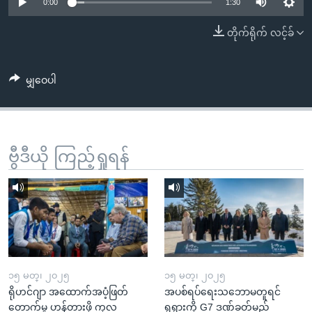
အ
0:00
1:30
သုတပဒေသာ အင်္ဂလိပ်စာ
ညွန်း
Learning English
တိုက်ရိုက် လင့်ခ်
စာမျက်နှာ
သို့
ဗွီအိုအေ လူမှုကွန်ယက်များ
ကျော်
မျှဝေပါ
ကြည့်
ရန်
ဘာသာစကားများ
ရှာဖွေ
ဗွီဒီယို ကြည့်ရှုရန်
ရန်
နေရာ
သို့
ကျော်
ရန်
၁၅ မတ္၊ ၂၀၂၅
၁၅ မတ္၊ ၂၀၂၅
ရိုဟင်ဂျာ အထောက်အပံ့ဖြတ်
အပစ်ရပ်ရေးသဘောမတူရင်
တောက်မှု ဟန့်တားဖို့ ကုလ
ရုရှားကို G7 ဒဏ်ခတ်မည်