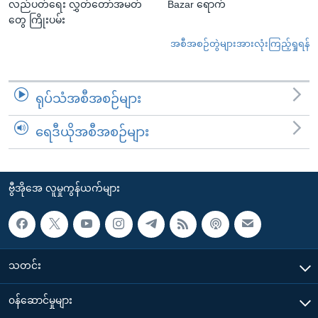
လည်ပတ်ရေး လွှတ်တော်အမတ်
Bazar ရောက်
တွေ ကြိုးပမ်း
အစီအစဉ်တွဲများအားလုံးကြည့်ရှုရန်
ရုပ်သံအစီအစဉ်များ
ရေဒီယိုအစီအစဉ်များ
ဗွီအိုအေ လူမှုကွန်ယက်များ
သတင်း
၀န်ဆောင်မှုများ