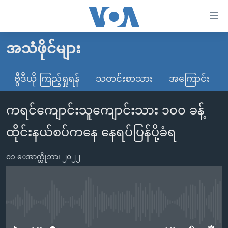
သုံး
ရ
လွယ်ကူ
အသံဖိုင်များ
မူလစာမျက်နှာ
စေ
မြန်မာ
ဗွီဒီယို ကြည့်ရှုရန်
သတင်းစာသား
အကြောင်း
သည့်
ကမ္ဘာ့သတင်းများ
Link
ကရင်ကျောင်းသူကျောင်းသား ၁၀၀ ခန့်
ဗွီဒီယို
နိုင်ငံတကာ
များ
သတင်းလွတ်လပ်ခွင့်
အမေရိကန်
ထိုင်းနယ်စပ်ကနေ နေရပ်ပြန်ပို့ခံရ
ပင်မ
ရပ်ဝန်းတခု လမ်းတခု အလွန်
တရုတ်
အကြောင်းအရာ
၀၁ ေအာက္တိုဘာ၊ ၂၀၂၂
သို့
အင်္ဂလိပ်စာလေ့လာမယ်
အစ္စရေး-ပါလက်စတိုင်း
ကျော်
အပတ်စဉ်ကဏ္ဍများ
အမေရိကန်သုံးအီဒီယံ
ကြည့်
ရေဒီယိုနှင့်ရုပ်သံ အချက်အလက်များ
မကြေးမုံရဲ့ အင်္ဂလိပ်စာ
ရေဒီယို
ရန်
No media source currently available
ပင်မ
ရေဒီယို/တီဗွီအစီအစဉ်
ရုပ်ရှင်ထဲက အင်္ဂလိပ်စာ
တီဗွီ