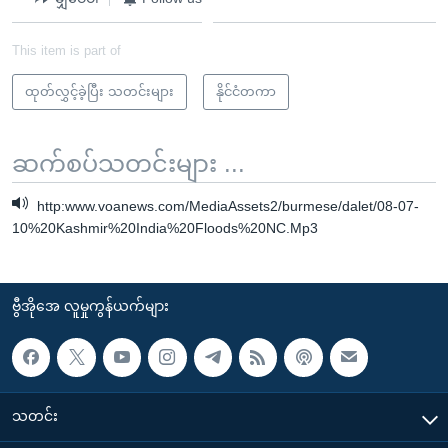
This item is part of
ထုတ်လွှင့်ခဲ့ပြီး သတင်းများ
နိုင်ငံတကာ
ဆက်စပ်သတင်းများ ...
http:www.voanews.com/MediaAssets2/burmese/dalet/08-07-
10%20Kashmir%20India%20Floods%20NC.Mp3
ဗွီအိုအေ လူမှုကွန်ယက်များ
သတင်း