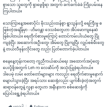
အ
သုတပဒေသာ အင်္ဂလိပ်စာ
စွာသော သူတွေကို ရှာဖွေဖို့ရာ အတွက် ခက်ခက်ခဲခဲ ကြိုးပမ်းနေ
ညွန်း
Learning English
ကြပါတယ်။
စာမျက်နှာ
သို့
ဗွီအိုအေ လူမှုကွန်ယက်များ
သောကြာနေ့အစောပိုင်း မိုးသည်းထန်စွာ ရွာသွန်းလို့ ရေကြီးမှု စ
ကျော်
ဖြစ်တဲ့အချိန်မှာ - ဟိမဝန္တာ ဒေသခံတွေဟာ အိပ်မောကျနေဆဲ
ကြည့်
ဖြစ်ပါတယ်။ ရေတိုက်စားမှုကြောင့် တောင်ကမ်းပါးယံတွေ ပြို
ရန်
ကျခဲ့ပြီး အဆောက်အဦးတွေ၊ အိမ်တွေ ပြိုကျပြီး လျှပ်စစ်မီးတွေ
ဘာသာစကားများ
ရှာဖွေ
နဲ့ တယ်လီဖုန်းလိုင်းတွေ လည်း ပြတ်တောက်ခဲ့ပါတယ်။
ရန်
နေရာ
စနေနေ့တုန်းကတော့ ကူညီကယ်ဆယ်ရေး အထောက်အပံ့တွေ
သို့
ပေးပို့ဖို့အတွက် Leh က လေဆိပ်ကို အသုံးပြုခဲ့ရပါတယ်။
ကျော်
ဒါပေမဲ့ လမ်း တော်တော်များများ ကလည်း ရေတိုက်စားမှုနောက်
ရန်
မျောပါသွားခဲ့ပြီး အရပ်သား ဆေးရုံလည်း ပျက်စီးခဲ့တဲ့အတွက်
ဆရာဝန်တွေနဲ့ လူနာ တွေဟာ အနီးနားက စစ်ဆေးရုံကို
ပြောင်းရွှေ့ခဲ့ရပါတယ်။
မျှဝေပါ
Follow us