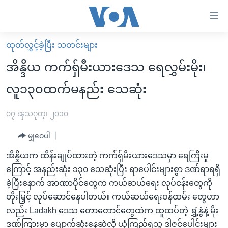
သုံး
ရ
လွယ်ကူ
ထုတ်လွှင့်ခဲ့ပြီး သတင်းများ
မူလစာမျက်နှာ
စေ
အိန္ဒိယ ကက်ရှ်မီးယားဒေသ ရေလွှမ်းမိုး၊
မြန်မာ
သည့်
လူ၁၃၀ထက်မနည်း သေဆုံး
ကမ္ဘာ့သတင်းများ
Link
ဗွီဒီယို
နိုင်ငံတကာ
၀၇ ၾသဂုတ္၊ ၂၀၁၀
များ
သတင်းလွတ်လပ်ခွင့်
အမေရိကန်
ပင်မ
မျှဝေပါ
ရပ်ဝန်းတခု လမ်းတခု အလွန်
တရုတ်
အကြောင်းအရာ
အိန္ဒိယက ထိန်းချုပ်ထားတဲ့ ကက်ရှ်မီးယားဒေသမှာ ရေကြီးမှု
သို့
အင်္ဂလိပ်စာလေ့လာမယ်
အစ္စရေး-ပါလက်စတိုင်း
ကြောင့် အနည်းဆုံး ၁၃၀ သေဆုံးပြီး ရာပေါင်းများစွာ ဒဏ်ရာရရှိ
ကျော်
အပတ်စဉ်ကဏ္ဍများ
အမေရိကန်သုံးအီဒီယံ
ခဲ့ပြီးနောက် အာဏာပိုင်တွေက ကယ်ဆယ်ရေး လုပ်ငန်းတွေကို
ကြည့်
တိုးမြှင့် လုပ်ဆောင်နေပါတယ်။ ကယ်ဆယ်ရေးဝန်ထမ်း တွေဟာ
ရေဒီယိုနှင့်ရုပ်သံ အချက်အလက်များ
မကြေးမုံရဲ့ အင်္ဂလိပ်စာ
ရေဒီယို
ရန်
လည်း Ladakh ဒေသ တောတောင်တွေထဲက ထူထပ်တဲ့ ရွှံ့နွံနဲ့ မိုး
ပင်မ
ရေဒီယို/တီဗွီအစီအစဉ်
ရုပ်ရှင်ထဲက အင်္ဂလိပ်စာ
တီဗွီ
ဒဏ်ကြားမှာ ပျောက်ဆုံးနေဆဲလို့ ယုံကြည်ရသူ ဒါဇင်ပေါင်းများ