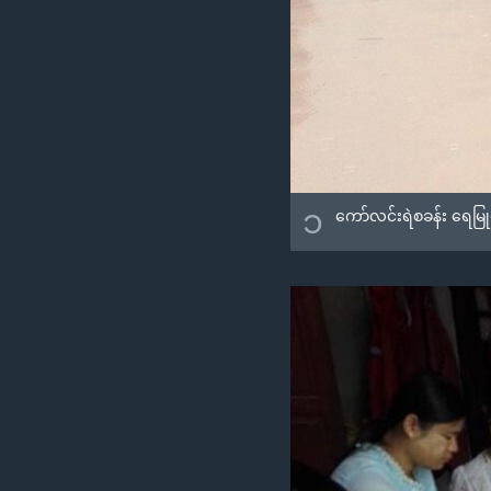
၁
ကော်လင်းရဲစခန်း ရေမြု