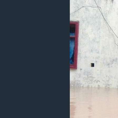
သုတပဒေသာ အင်္ဂလိပ်စာ
အ
ညွန်း
စာမျက်နှာ
သို့
ကျော်
ကြည့်
ရန်
ရှာဖွေ
ရန်
နေရာ
သို့
ကျော်
ရန်