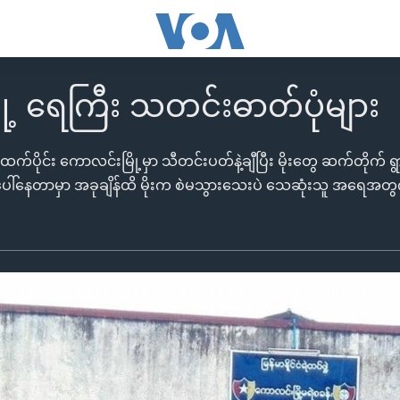
ု့ ရေကြီး သတင်းဓာတ်ပုံများ
်းအထက်ပိုင်း ကောလင်းမြို့မှာ သီတင်းပတ်နဲ့ချီပြီး မိုးတွေ ဆက်တိုက် ရွာ
်ပေါ်နေတာမှာ အခုချိန်ထိ မိုးက စဲမသွားသေးပဲ သေဆုံးသူ အရေအ
။