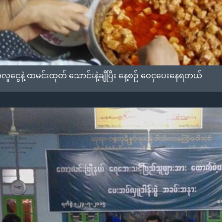
ငွေနဲ့ ထမင်းထုတ် သောင်းနဲ့ချီပြီး နေ့စဉ် ဝေငှပေးနေရတယ်