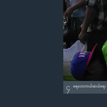
၄
ရေဘေးကယ်ဆယ်ရေး