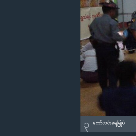
၃
ကော်လင်းရေမြုပ်