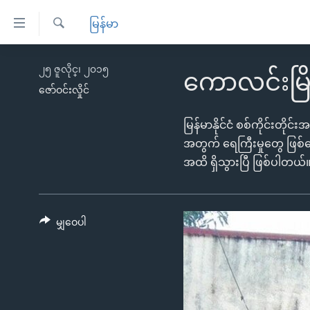
သုံး
မြန်မာ
ရ
ရှာဖွေ
လွယ်ကူ
မူလစာမျက်နှာ
၂၅ ဇူလိုင္၊ ၂၀၁၅
ရ
ကောလင်းမြိ
စေ
မြန်မာ
လာ
ဇော်ဝင်းလှိုင်
သည့်
ဒ်
ကမ္ဘာ့သတင်းများ
မြန်မာနိုင်ငံ စစ်ကိုင်းတိုင
Link
ဗွီဒီယို
နိုင်ငံတကာ
အတွက် ရေကြီးမှုတွေ ဖြစ
များ
သတင်းလွတ်လပ်ခွင့်
အထိ ရှိသွားပြီ ဖြစ်ပါတယ်
အမေရိကန်
ပင်မ
ရပ်ဝန်းတခု လမ်းတခု အလွန်
တရုတ်
အကြောင်းအရာ
အင်္ဂလိပ်စာလေ့လာမယ်
အစ္စရေး-ပါလက်စတိုင်း
သို့
မျှဝေပါ
အပတ်စဉ်ကဏ္ဍများ
အမေရိကန်သုံးအီဒီယံ
ကျော်
ကြည့်
ရေဒီယိုနှင့်ရုပ်သံ အချက်အလက်များ
မကြေးမုံရဲ့ အင်္ဂလိပ်စာ
ရေဒီယို
ရန်
ရေဒီယို/တီဗွီအစီအစဉ်
ရုပ်ရှင်ထဲက အင်္ဂလိပ်စာ
တီဗွီ
ပင်မ