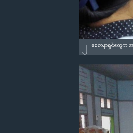
၂
စေတနာရှင်တွေက အလှု