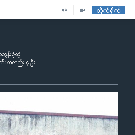
တိုက်ရိုက်
သွန်းခဲ့တဲ့
တွက်ဟာလည်း ၄ ဦး