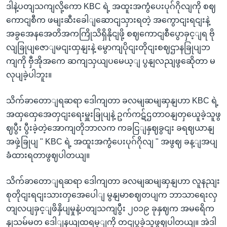
ဒါနဲ့ပတျသကျလို့ကော KBC ရဲ့ အထူးအကွံပေးပုဂ်ဂိုလျကို စဈ
ကောငျစီက ဖမျးဆီးခေါျဆောငျသှားရတဲ့ အကွောငျးရငျးနဲ့
အခွအေနအေတိအကကြိုသိရှိနိုငျဖို့ စဈကောငျစီပွောခှင့ျရ ဗို
လျခြုပျဇောျမငျးထှနျးနဲ့ မွောကျပိုငျးတိုငျးစဈဌာနခြုပျဘ
ကျကို ဗှီအိုအကေ ဆကျသှယျပမေယ့ျ ပွနျလညျဖွဆေိုတာ မ
လုပျခဲ့ပါဘူး။
သိက်ခာတောျရဆရာ ဒေါကျတာ ခလမျဆမျဆှနျဟာ KBC ရဲ့
အထှထှေအေတှငျးရေးမှူးခြုပျနဲ့ ဥက်ကဋ်ဌတာဝနျတှယေူခဲ့သူဖွ
ဈပွီး ပွီးခဲ့တဲ့အောကျတိုဘာလက ကခငြျနှဈခွငျး ခရဈယာနျ
အဖှဲ့ခြုပျ " KBC ရဲ့ အထူးအကွံပေးပုဂ်ဂိုလျ " အဖွဈ ခန့ျအပျ
ခံထားရတာဖွဈပါတယျ။
သိက်ခာတောျရဆရာ ဒေါကျတာ ခလမျဆမျဆှနျဟာ လူနညျး
စုတိုငျးရငျးသားတှအေပေါျ မွနျမာစဈတပျက ဘာသာရေးလှ
တျလပျခှင့ျဖိနှိပျမှုနဲ့ပတျသကျပွီး ၂၀၁၉ ခုနှဈက အမရေိက
နျသမ်မတ ဒေါျနယျထရမ့ျကို တငျပွခဲ့သူဖွဈပါတယျ။ အဲဒါ