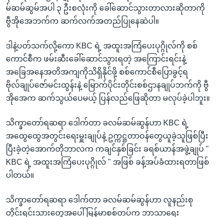
မ်ဆမ်ဆွမ်အပါ ၃ ဦးစလုံးကို ခေါ်ဆောင်သွားတာလားဆိုတာကို
ဗွီအိုအေဘက်က ဆက်လက်အတည်ပြုနေဆဲပါ။
ဒါနဲ့ပတ်သက်လို့ကော KBC ရဲ့ အထူးအကြံပေးပုဂ္ဂိုလ်ကို စစ်
ကောင်စီက ဖမ်းဆီးခေါ်ဆောင်သွားရတဲ့ အကြောင်းရင်းနဲ့
အခြေအနေအတိအကျကိုသိရှိနိုင်ဖို့ စစ်ကောင်စီပြောခွင့်ရ
ဗိုလ်ချုပ်ဇော်မင်းထွန်းနဲ့ မြောက်ပိုင်းတိုင်းစစ်ဌာနချုပ်ဘက်ကို ဗွီ
အိုအေက ဆက်သွယ်ပေမယ့် ပြန်လည်ဖြေဆိုတာ မလုပ်ခဲ့ပါဘူး။
သိက္ခာတော်ရဆရာ ဒေါက်တာ ခလမ်ဆမ်ဆွန်ဟာ KBC ရဲ့
အထွေထွေအတွင်းရေးမှူးချုပ်နဲ့ ဥက္ကဋ္ဌတာဝန်တွေယူခဲ့သူဖြစ်ပြီး
ပြီးခဲ့တဲ့အောက်တိုဘာလက ကချင်နှစ်ခြင်း ခရစ်ယာန်အဖွဲ့ချုပ် "
KBC ရဲ့ အထူးအကြံပေးပုဂ္ဂိုလ် " အဖြစ် ခန့်အပ်ခံထားရတာဖြစ်
ပါတယ်။
သိက္ခာတော်ရဆရာ ဒေါက်တာ ခလမ်ဆမ်ဆွန်ဟာ လူနည်းစု
တိုင်းရင်းသားတွေအပေါ် မြန်မာစစ်တပ်က ဘာသာရေး