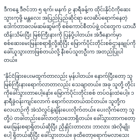
ဒီကနေ့ ဒီဇင်ဘာ ၅ ရက်၊ မနက် ၉ နာရီခန့်က ထိုင်းနိုင်ငံကိုဆေး
သွားကုဖို့ မန္တလေး အပြည်ပြည်ဆိုင်ရာ လေဆိပ်‌ရောက်နေတဲ့
ဒေါက်တာခလမ်ဆမ်ဆွမ်ကို စစ်ကောင်စီတပ်ဖွဲ့ ဝင်တွေက ယာယီ
ထိန်းသိမ်းပြီး မြစ်ကြီးနားကို ပြန်ပို့ပါတယ်။ အဲဒီနောက်မှာ
စစ်ဆေးမေးမြန်းစရာရှိလို့ဆိုပြီး မြောက်ပိုင်းတိုင်းစစ်ဌာနချုပ်ကို
ခေါ်ယူသွားတာဖြစ်တယ်လို့ နီးစပ်သူတဦးက အတည်ပြုပါ
တယ်။
“နိုင်ငံခြားပေးမထွက်တာလည်း မှန်ပါတယ်။ နောက်ပြီးတော့ သူ
မြစ်ကြီးနားရောက်လာတာလည်း သေချာတယ်။ အခု သူတို့ တိုင်း
ကိုခေါ်သွားတာပေါ့နော်။ မြောက်ပိုင်းတိုင်းစစ် တပ်ဝန်းထဲပေါ့။ ၁
နာရီခွဲဝန်းကျင်လောက် ရောက်လာတယ်ထင်တယ်။ သူတို့က
လေယာဉ်ကို အဲသံလွင်နဲ့ချိန်းပေးလိုက်တယ်။ ပေးလိုက်တော့ သူ
တို့ပဲ တခါတည်းခေါ်လာတဲ့သဘောရှိတယ်။ ခေါ်သွားတာကတော့
မေးမြန်းစရာရှိတယ်ဆိုပြီး ညှိနှိုင်းတာလား ဘာလား အဲလိုမျိုး
ပေါ့ ရှိတယ်ဆိုပြီး ခေါ်သွားတယ်။ ခုထိတော့ရောက်မလာသေး