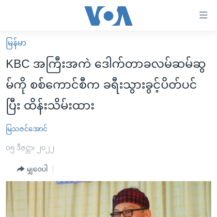
သုံး
ရ
လွယ်ကူ
မြန်မာ
မူလစာမျက်နှာ
စေ
KBC အကြီးအကဲ ဒေါက်တာခလမ်ဆမ်ဆွ
မြန်မာ
သည့်
မ်ကို စစ်ကောင်စီက ခရီးသွားခွင့်ပိတ်ပင်
ကမ္ဘာ့သတင်းများ
Link
ပြီး ထိန်းသိမ်းထား
ဗွီဒီယို
နိုင်ငံတကာ
များ
သတင်းလွတ်လပ်ခွင့်
အမေရိကန်
ပင်မ
မြသဇင်အောင်
ရပ်ဝန်းတခု လမ်းတခု အလွန်
တရုတ်
အကြောင်းအရာ
၀၅ ဒီဇင္ဘာ၊ ၂၀၂၂
သို့
အင်္ဂလိပ်စာလေ့လာမယ်
အစ္စရေး-ပါလက်စတိုင်း
ကျော်
မျှဝေပါ
အပတ်စဉ်ကဏ္ဍများ
အမေရိကန်သုံးအီဒီယံ
ကြည့်
ရေဒီယိုနှင့်ရုပ်သံ အချက်အလက်များ
မကြေးမုံရဲ့ အင်္ဂလိပ်စာ
ရေဒီယို
ရန်
ပင်မ
ရေဒီယို/တီဗွီအစီအစဉ်
ရုပ်ရှင်ထဲက အင်္ဂလိပ်စာ
တီဗွီ