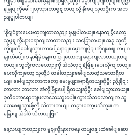
ကျမှာ စဈဆေးမေးမွနျးစရာရှိလို့ဆိုပွီး မွောကျပိုငျးတိုငျးစဈဌာ
နခြုပျကိုခေါျယူသှားတာဖွဈတယျလို့ နီးစပျသူတဦးက အတ
ညျပွုပါတယျ။
“နိုငျငံခွားပေးမထှကျတာလညျး မှနျပါတယျ။ နောကျပွီးတော့
သူမွဈကွီးနားရောကျလာတာလညျး သခြောတယျ။ အခု သူတို့
တိုငျးကိုခေါျသှားတာပေါ့နောျ။ မွောကျပိုငျးတိုငျးစဈ တပျဝ
နျးထဲပေါ့။ ၁ နာရီခှဲဝနျးကငြျလောကျ ရောကျလာတယျထငျ
တယျ။ သူတို့ကလယောဉျကို အဲသံလှငျနဲ့ခြိနျးပေးလိုကျတယျ။
ပေးလိုကျတော့ သူတို့ပဲ တခါတညျးခေါျလာတဲ့သဘောရှိတ
ယျ။ ခေါျသှားတာကတော့ မေးမွနျးစရာရှိတယျဆိုပွီး ညှိနှိုငျး
တာလား ဘာလား အဲလိုမြိုးပေါ့ ရှိတယျဆိုပွီး ခေါျသှားတယျ။
ခုထိတော့ရောကျမလာသေးဘူးပေါ့။ ကွားသိသလောကျက သူ
ဆေးစဈသှားဖို့လို့ သိထားတယျ။ တခွားတော့မသိဘူး။ က
နြောျ အဲဒါပဲ သိတယျဗြ။”
နေ့လယျကတညျးက မွဈကွီးနားကနေ တပျဝနျးထဲခေါျဆော