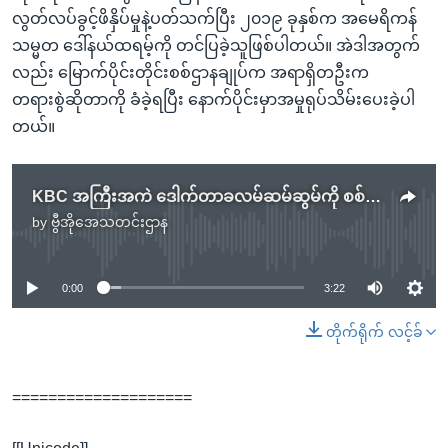
လွတ်လပ်ခွင့်ဖိနှိပ်မှုနဲ့ပတ်သက်ပြီး ၂၀၁၉ ခုနှစ်က အမေရိကန်
သမ္မတ ဒေါ်နယ်ထရမ့်ကို တင်ပြခဲ့သူဖြစ်ပါတယ်။ အဲဒါအတွက်
လည်း မြောက်ပိုင်းတိုင်းစစ်ဌာနချုပ်က အရာရှိတဦးက
တရားစွဲဆိုတာကို ခံခဲ့ရပြီး နောက်ပိုင်းမှာအမှုရုပ်သိမ်းပေးခဲ့ပါ
တယ်။
KBC အကြီးအကဲ ဒေါက်တာခလမ်ဆမ်ဆွမ်ကို စစ်ကောင်စီက ခရီးသွားခွင့်ပိတ်ပင်ပြီး ထိန်းသိမ်းထား.mp3
by
ဗွီအိုအေသတင်းဌာန
No media source currently available
0:00
3:22
တိုက်ရိုက် လင့်ခ်
====================