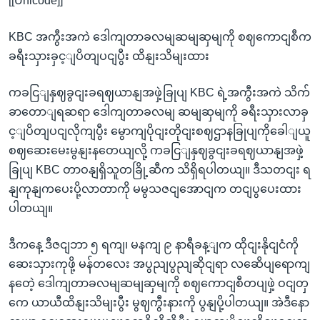
[[Unicode]]
KBC အကွီးအကဲ ဒေါကျတာခလမျဆမျဆှမျကို စဈကောငျစီက
ခရီးသှားခှင့ျပိတျပငျပွီး ထိနျးသိမျးထား
ကခငြျနှဈခွငျးခရဈယာနျအဖှဲ့ခြုပျ KBC ရဲ့အကွီးအကဲ သိက်
ခာတောျရဆရာ ဒေါကျတာခလမျ ဆမျဆှမျကို ခရီးသှားလာခှ
င့ျပိတျပငျလိုကျပွီး မွောကျပိုငျးတိုငျးစဈဌာနခြုပျကိုခေါျယူ
စဈဆေးမေးမွနျးနတေယျလို့ ကခငြျနှဈခွငျးခရဈယာနျအဖှဲ့
ခြုပျ KBC တာဝနျရှိသူတခြို့ဆီက သိရှိရပါတယျ။ ဒီသတငျး ရ
နျကုနျကပေးပို့လာတာကို မမွသဇငျအောငျက တငျပွပေးထား
ပါတယျ။
ဒီကနေ့ ဒီဇငျဘာ ၅ ရကျ၊ မနကျ ၉ နာရီခန့ျက ထိုငျးနိုငျငံကို
ဆေးသှားကုဖို့ မန်တလေး အပွညျပွညျဆိုငျရာ လဆေိပျ‌ရောကျ
နတေဲ့ ဒေါကျတာခလမျဆမျဆှမျကို စဈကောငျစီတပျဖှဲ့ ဝငျတှ
ကေ ယာယီထိနျးသိမျးပွီး မွဈကွီးနားကို ပွနျပို့ပါတယျ။ အဲဒီနော