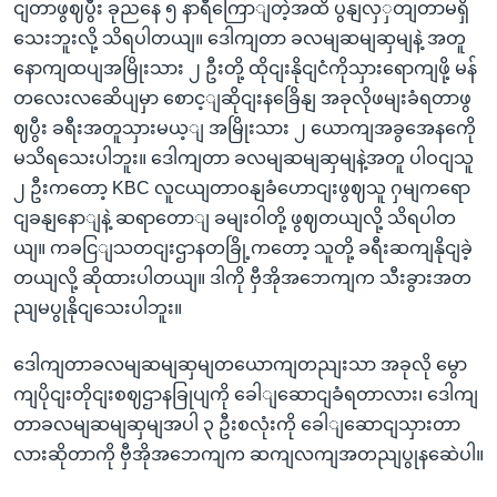
ငျတာဖွဈပွီး ခုညနေ ၅ နာရီကြောျတဲ့အထိ ပွနျလှှတျတာမရှိ
သေးဘူးလို့ သိရပါတယျ။ ဒေါကျတာ ခလမျဆမျဆှမျနဲ့ အတူ
နောကျထပျအမြိုးသား ၂ ဦးတို့ ထိုငျးနိုငျငံကိုသှားရောကျဖို့ မန်
တလေးလဆေိပျမှာ စောင့ျဆိုငျးနခြေိနျ အခုလိုဖမျးခံရတာဖွ
ဈပွီး ခရီးအတူသှားမယ့ျ အမြိုးသား ၂ ယောကျအခွအေနကေို
မသိရသေးပါဘူး။ ဒေါကျတာ ခလမျဆမျဆှမျနဲ့အတူ ပါဝငျသူ
၂ ဦးကတော့ KBC လူငယျတာဝနျခံ‌ဟောငျးဖွဈသူ ဂှမျကရော
ငျခနျနောျနဲ့ ဆရာတောျ ခမျးဝါတို့ ဖွဈတယျလို့ သိရပါတ
ယျ။ ကခငြျသတငျးဌာနတခြို့ကတော့ သူတို့ ခရီးဆကျနိုငျခဲ့
တယျလို့ ဆိုထားပါတယျ။ ဒါကို ဗှီအိုအဘေကျက သီးခွားအတ
ညျမပွုနိုငျသေးပါဘူး။
ဒေါကျတာခလမျဆမျဆှမျတယောကျတညျးသာ အခုလို မွော
ကျပိုငျးတိုငျးစဈဌာနခြုပျကို ခေါျဆောငျခံရတာလား၊ ဒေါကျ
တာခလမျဆမျဆှမျအပါ ၃ ဦးစလုံးကို ခေါျဆောငျသှားတာ
လားဆိုတာကို ဗှီအိုအဘေကျက ဆကျလကျအတညျပွုနဆေဲပါ။