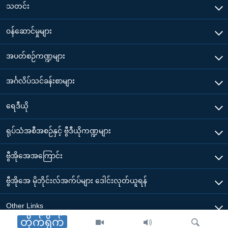
သတင်း
၀န်ဆောင်မှုများ
အပတ်စဉ်ကဏ္ဍများ
အင်္ဂလိပ်သင်ခန်းစာများ
ရေဒီယို
ရုပ်သံအစီအစဉ်နှင့် ဗွီဒီယိုကဏ္ဍများ
ဗွီအိုအေအကြောင်း
ဗွီအိုအေ မိုဘိုင်းလ်အက်ပ်များ ဒေါင်းလုတ်ယူရန်
Other Links
တိုက်ရိုက်