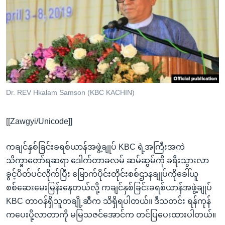
အ
သုတပဒေသာ အင်္ဂလိပ်စာ
ညွန်း
Learning English
စာမျက်နှာ
သို့
ဗွီအိုအေ လူမှုကွန်ယက်များ
ကျော်
ကြည့်
ရန်
ဘာသာစကားများ
Dr. REV Hkalam Samson (KBC KACHIN)
ရှာဖွေ
ရန်
[[Zawgyi/Unicode]]
နေရာ
သို့
ကချင်နှစ်ခြင်းခရစ်ယာန်အဖွဲ့ချုပ် KBC ရဲ့အကြီးအကဲ
ကျော်
သိက္ခာတော်ရဆရာ ဒေါက်တာခလမ် ဆမ်ဆွမ်ကို ခရီးသွားလာ
ရန်
ခွင့်ပိတ်ပင်လိုက်ပြီး မြောက်ပိုင်းတိုင်းစစ်ဌာနချုပ်ကိုခေါ်ယူ
စစ်ဆေးမေးမြန်းနေတယ်လို့ ကချင်နှစ်ခြင်းခရစ်ယာန်အဖွဲ့ချုပ်
KBC တာဝန်ရှိသူတချို့ဆီက သိရှိရပါတယ်။ ဒီသတင်း ရန်ကုန်
ကပေးပို့လာတာကို မမြသဇင်အောင်က တင်ပြပေးထားပါတယ်။