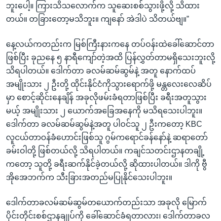
ဘူးပေါ့။ ကြားသိသလောက်က သူဆေးစစ်သွားဖို့လို့ သိထား
တယ်။ တခြားတော့မသိဘူး။ ကျနော် အဲဒါပဲ သိတယ်ဗျ။”
နေ့လယ်ကတည်းက မြစ်ကြီးနားကနေ တပ်ဝန်းထဲခေါ်ဆောင်တာ
ဖြစ်ပြီး ခုညနေ ၅ နာရီကျော်တဲ့အထိ ပြန်လွှတ်တာမရှိသေးဘူးလို့
သိရပါတယ်။ ဒေါက်တာ ခလမ်ဆမ်ဆွမ်နဲ့ အတူ နောက်ထပ်
အမျိုးသား ၂ ဦးတို့ ထိုင်းနိုင်ငံကိုသွားရောက်ဖို့ မန္တလေးလေဆိပ်
မှာ စောင့်ဆိုင်းနေချိန် အခုလိုဖမ်းခံရတာဖြစ်ပြီး ခရီးအတူသွား
မယ့် အမျိုးသား ၂ ယောက်အခြေအနေကို မသိရသေးပါဘူး။
ဒေါက်တာ ခလမ်ဆမ်ဆွမ်နဲ့အတူ ပါဝင်သူ ၂ ဦးကတော့ KBC
လူငယ်တာဝန်ခံ‌ဟောင်းဖြစ်သူ ဂွမ်ကရောင်ခန်နော်နဲ့ ဆရာတော်
ခမ်းဝါတို့ ဖြစ်တယ်လို့ သိရပါတယ်။ ကချင်သတင်းဌာနတချို့
ကတော့ သူတို့ ခရီးဆက်နိုင်ခဲ့တယ်လို့ ဆိုထားပါတယ်။ ဒါကို ဗွီ
အိုအေဘက်က သီးခြားအတည်မပြုနိုင်သေးပါဘူး။
ဒေါက်တာခလမ်ဆမ်ဆွမ်တယောက်တည်းသာ အခုလို မြောက်
ပိုင်းတိုင်းစစ်ဌာနချုပ်ကို ခေါ်ဆောင်ခံရတာလား၊ ဒေါက်တာခလ