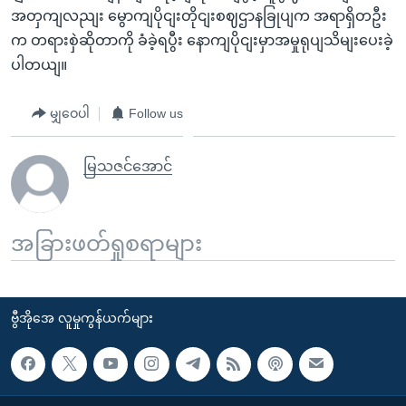
အတှကျလညျး မွောကျပိုငျးတိုငျးစဈဌာနခြုပျက အရာရှိတဦး
က တရားစှဲဆိုတာကို ခံခဲ့ရပွီး နောကျပိုငျးမှာအမှုရုပျသိမျးပေးခဲ့
ပါတယျ။
မျှဝေပါ
Follow us
မြသဇင်အောင်
အခြားဖတ်ရှုစရာများ
ဗွီအိုအေ လူမှုကွန်ယက်များ