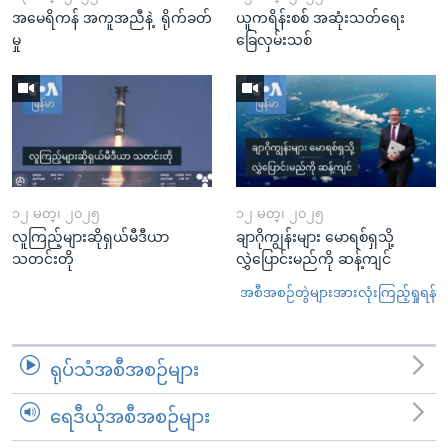
အမေရိကန် အကူအညီနဲ့ ရိုက်ခတ်
ယူကရိန်းစစ် အဆုံးသတ်ရေး
မှု
ခြေလှမ်းသစ်
၁၂ မတ္၊ ၂၀၂၅
၁၂ မတ္၊ ၂၀၂၅
လူကြည့်များဆိုရှယ်မီဒီယာ
ချာဂိုကျွန်းများ မောရစ်ရှသို့
သတင်းတို
လွှဲပြောင်းမည်ကို ဆန့်ကျင်
အစီအစဉ်တွဲများအားလုံးကြည့်ရှုရန်
ရုပ်သံအစီအစဉ်များ
ရေဒီယိုအစီအစဉ်များ