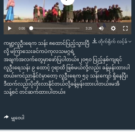
အ
သုတပဒေသာ အင်္ဂလိပ်စာ
ညွန်း
Learning English
စာမျက်နှာ
သို့
ဗွီအိုအေ လူမှုကွန်ယက်များ
0:00
3:25
ကျော်
တိုက်ရိုက် လင့်ခ်
ကြည့်
ကမ္ဘာ့လူဦးရေက သန်း ၈ထောင်ပြည့်သွားပြီ
ရန်
လို့ မကြာသေးခင်ကပဲကုလသမဂ္ဂရဲ့
ဘာသာစကားများ
ရှာဖွေ
အချက်အလက်တွေမှာဖော်ပြပါတယ်။၂၀၅၀ ပြည့်နှစ်ကျရင်
ရန်
လူဦးရေသန်း ၉ ထောင့် ၇ရာထိ ဖြစ်မယ်လို့လည်း ခန့်မှန်းထားပါ
နေရာ
တယ်။ကင်ညာနိုင်ငံမှာတော့ လူဦးရေက ၅၃ သန်းကျော် ရှိနေပြီး
သို့
ဒီထက်လည်းပိုတိုးလာနိုင်တယ်လို့ခန့်မှန်းထားပါတယ်။မအိ
ကျော်
သန့်စင် တင်ဆက်ထားပါတယ်။
ရန်
မျှဝေပါ