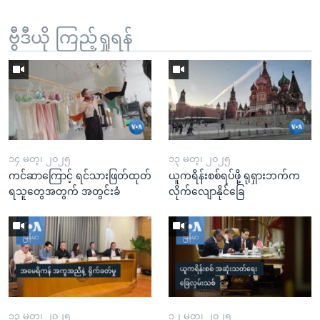
ဗွီဒီယို ကြည့်ရှုရန်
၁၄ မတ္၊ ၂၀၂၅
၁၃ မတ္၊ ၂၀၂၅
ကင်ဆာကြောင့် ရင်သားဖြတ်ထုတ်
ယူကရိန်းစစ်ရပ်ဖို့ ရုရှားဘက်က
ရသူတွေအတွက် အတွင်းခံ
လိုက်လျောနိုင်ခြေ
၁၃ မတ္၊ ၂၀၂၅
၁၂ မတ္၊ ၂၀၂၅