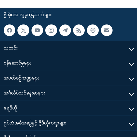
ဗွီအိုအေ လူမှုကွန်ယက်များ
သတင်း
၀န်ဆောင်မှုများ
အပတ်စဉ်ကဏ္ဍများ
အင်္ဂလိပ်သင်ခန်းစာများ
ရေဒီယို
ရုပ်သံအစီအစဉ်နှင့် ဗွီဒီယိုကဏ္ဍများ