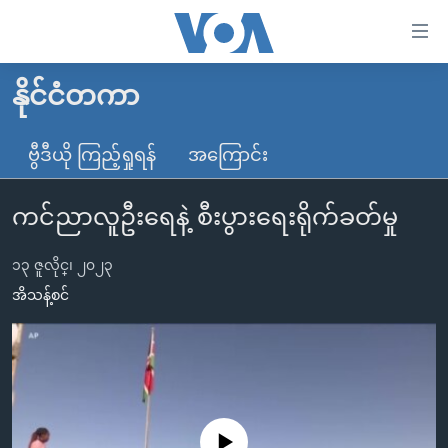
သုံး
ရ
လွယ်ကူ
နိုင်ငံတကာ
မူလစာမျက်နှာ
စေ
မြန်မာ
ဗွီဒီယို ကြည့်ရှုရန်
အကြောင်း
သည့်
ကမ္ဘာ့သတင်းများ
Link
ကင်ညာလူဦးရေနဲ့ စီးပွားရေးရိုက်ခတ်မှု
ဗွီဒီယို
နိုင်ငံတကာ
များ
သတင်းလွတ်လပ်ခွင့်
အမေရိကန်
ပင်မ
၁၃ ဇူလိုင္၊ ၂၀၂၃
ရပ်ဝန်းတခု လမ်းတခု အလွန်
တရုတ်
အကြောင်းအရာ
အိသန့်စင်
သို့
အင်္ဂလိပ်စာလေ့လာမယ်
အစ္စရေး-ပါလက်စတိုင်း
ကျော်
အပတ်စဉ်ကဏ္ဍများ
အမေရိကန်သုံးအီဒီယံ
ကြည့်
ရေဒီယိုနှင့်ရုပ်သံ အချက်အလက်များ
မကြေးမုံရဲ့ အင်္ဂလိပ်စာ
ရေဒီယို
ရန်
ပင်မ
ရေဒီယို/တီဗွီအစီအစဉ်
ရုပ်ရှင်ထဲက အင်္ဂလိပ်စာ
တီဗွီ
No media source currently available