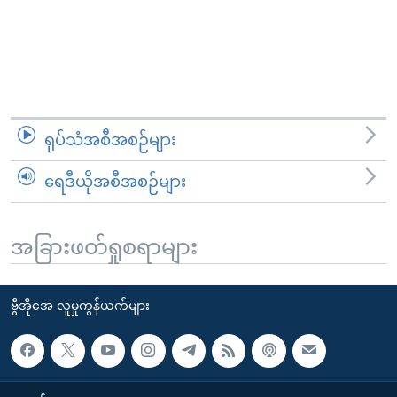
ရုပ်သံအစီအစဉ်များ
ရေဒီယိုအစီအစဉ်များ
အခြားဖတ်ရှုစရာများ
ဗွီအိုအေ လူမှုကွန်ယက်များ