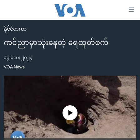
သုံး
ရ
လွယ်ကူ
နိုင်ငံတကာ
မူလစာမျက်နှာ
စေ
ကင်ညာမှာသုံးနေတဲ့ ရေထုတ်စက်
မြန်မာ
သည့်
ကမ္ဘာ့သတင်းများ
၁၄ ေမ၊ ၂၀၂၄
Link
ဗွီဒီယို
နိုင်ငံတကာ
VOA News
များ
သတင်းလွတ်လပ်ခွင့်
အမေရိကန်
ပင်မ
ရပ်ဝန်းတခု လမ်းတခု အလွန်
တရုတ်
အကြောင်းအရာ
သို့
အင်္ဂလိပ်စာလေ့လာမယ်
အစ္စရေး-ပါလက်စတိုင်း
ကျော်
အပတ်စဉ်ကဏ္ဍများ
အမေရိကန်သုံးအီဒီယံ
No media source currently available
ကြည့်
ရေဒီယိုနှင့်ရုပ်သံ အချက်အလက်များ
မကြေးမုံရဲ့ အင်္ဂလိပ်စာ
ရေဒီယို
ရန်
ပင်မ
ရေဒီယို/တီဗွီအစီအစဉ်
ရုပ်ရှင်ထဲက အင်္ဂလိပ်စာ
တီဗွီ