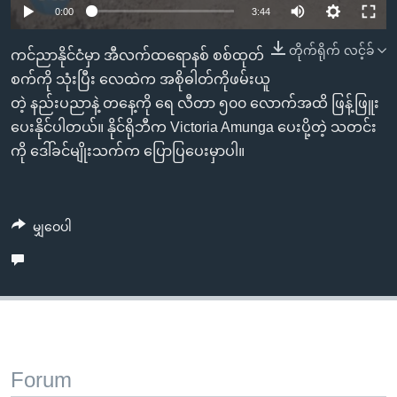
အ
0:00
3:44
သုတပဒေသာ အင်္ဂလိပ်စာ
ညွန်း
Learning English
တိုက်ရိုက် လင့်ခ်
စာမျက်နှာ
ကင်ညာနိုင်ငံမှာ အီလက်ထရောနစ် စစ်ထုတ်
သို့
ဗွီအိုအေ လူမှုကွန်ယက်များ
စက်ကို သုံးပြီး လေထဲက အစိုဓါတ်ကိုဖမ်းယူ
ကျော်
တဲ့ နည်းပညာနဲ့ တနေ့ကို ရေ လီတာ ၅၀၀ လောက်အထိ ဖြန့်ဖြူး
ကြည့်
ပေးနိုင်ပါတယ်။ နိုင်ရိုဘီက Victoria Amunga ပေးပို့တဲ့ သတင်း
ရန်
ကို ဒေါ်ခင်မျိုးသက်က ပြောပြပေးမှာပါ။
ဘာသာစကားများ
ရှာဖွေ
ရန်
နေရာ
မျှဝေပါ
သို့
ကျော်
ရန်
Forum