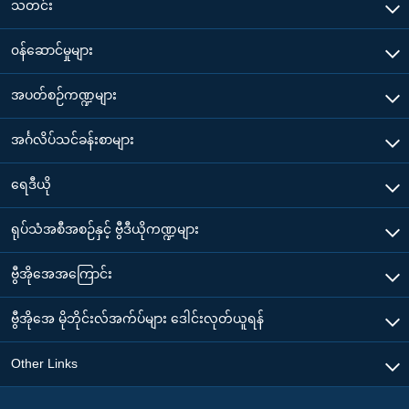
သတင်း
၀န်ဆောင်မှုများ
အပတ်စဉ်ကဏ္ဍများ
အင်္ဂလိပ်သင်ခန်းစာများ
ရေဒီယို
ရုပ်သံအစီအစဉ်နှင့် ဗွီဒီယိုကဏ္ဍများ
ဗွီအိုအေအကြောင်း
ဗွီအိုအေ မိုဘိုင်းလ်အက်ပ်များ ဒေါင်းလုတ်ယူရန်
Other Links