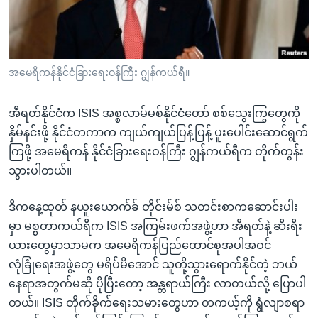
အ
သုတပဒေသာ အင်္ဂလိပ်စာ
ညွန်း
Learning English
စာမျက်နှာ
သို့
ဗွီအိုအေ လူမှုကွန်ယက်များ
အမေရိကန်နိုင်ငံခြားရေးဝန်ကြီး ဂျွန်ကယ်ရီ။
ကျော်
ကြည့်
အီရတ်နိုင်ငံက ISIS အစ္စလာမ်မစ်နိုင်ငံတော် စစ်သွေးကြွတွေကို
ရန်
ဘာသာစကားများ
နှိမ်နင်းဖို့ နိုင်ငံတကာက ကျယ်ကျယ်ပြန့်ပြန့် ပူးပေါင်းဆောင်ရွက်
ရှာဖွေ
ကြဖို့ အမေရိကန် နိုင်ငံခြားရေးဝန်ကြီး ဂျွန်ကယ်ရီက တိုက်တွန်း
ရန်
သွားပါတယ်။
နေရာ
သို့
ဒီကနေ့ထုတ် နယူးယောက်ခ် တိုင်းမ်စ် သတင်းစာကဆောင်းပါး
ကျော်
မှာ မစ္စတာကယ်ရီက ISIS အကြမ်းဖက်အဖွဲ့ဟာ အီရတ်နဲ့ ဆီးရီး
ရန်
ယားတွေမှာသာမက အမေရိကန်ပြည်ထောင်စုအပါအဝင်
လုံခြုံရေးအဖွဲ့တွေ မရိပ်မိအောင် သူတို့သွားရောက်နိုင်တဲ့ ဘယ်
နေရာအတွက်မဆို ပိုပြီးတော့ အန္တရာယ်ကြီး လာတယ်လို့ ပြောပါ
တယ်။ ISIS တိုက်ခိုက်ရေးသမားတွေဟာ တကယ့်ကို ရွံလျာစရာ