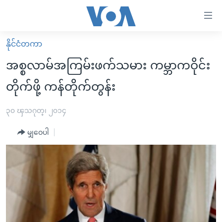
သုံး
ရ
လွယ်ကူ
နိုင်ငံတကာ
မူလစာမျက်နှာ
စေ
အစ္စလာမ်အကြမ်းဖက်သမား ကမ္ဘာကဝိုင်း
မြန်မာ
သည့်
တိုက်ဖို့ ကန်တိုက်တွန်း
ကမ္ဘာ့သတင်းများ
Link
ဗွီဒီယို
နိုင်ငံတကာ
၃၀ ၾသဂုတ္၊ ၂၀၁၄
များ
သတင်းလွတ်လပ်ခွင့်
အမေရိကန်
ပင်မ
မျှဝေပါ
ရပ်ဝန်းတခု လမ်းတခု အလွန်
တရုတ်
အကြောင်းအရာ
သို့
အင်္ဂလိပ်စာလေ့လာမယ်
အစ္စရေး-ပါလက်စတိုင်း
ကျော်
အပတ်စဉ်ကဏ္ဍများ
အမေရိကန်သုံးအီဒီယံ
ကြည့်
ရေဒီယိုနှင့်ရုပ်သံ အချက်အလက်များ
မကြေးမုံရဲ့ အင်္ဂလိပ်စာ
ရေဒီယို
ရန်
ပင်မ
ရေဒီယို/တီဗွီအစီအစဉ်
ရုပ်ရှင်ထဲက အင်္ဂလိပ်စာ
တီဗွီ