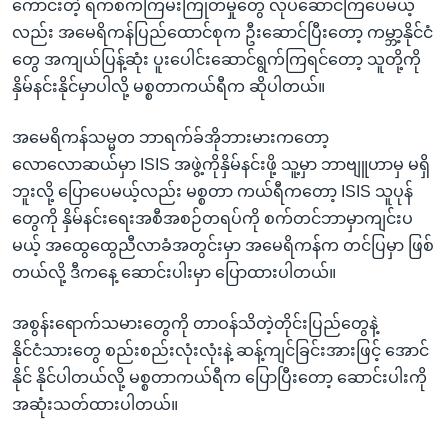
ကောင်းတဲ့ ရက်စက်ကြမ်းကြုတ်မှုတွေ လုပ်ဆောင်ကြပေမယ့်
လည်း အမေရိကန်ပြည်ထောင်စုက ဦးဆောင်ပြီးတော့ ကမ္ဘာ့နိုင်ငံ
တွေ အကျယ်ပြန့်ဆုံး ပူးပေါင်းဆောင်ရွက်ကြရင်တော့ သူတို့ကို
နှိမ်နင်းနိုင်မှာပါလို့ မစ္စတာကယ်ရီက ဆိုပါတယ်။
အမေရိကန်သမ္မတ ဘာရက်ခ်အိုဘားမားကတော့
လောလောဆယ်မှာ ISIS အဖွဲ့ကိုနှိမ်နင်းဖို့ သူ့မှာ ဘာဗျူဟာမှ မရှိ
ဘူးလို့ ပြောပေမယ့်လည်း မစ္စတာ ကယ်ရီကတော့ ISIS သူပုန်
တွေကို နှိမ်နင်းရေးအစီအစဉ်တရပ်ကို စက်တင်ဘာမှာကျင်းပ
မယ့် အထွေထွေညီလာခံအတွင်းမှာ အမေရိကန်က တင်ပြမှာ ဖြစ်
တယ်လို့ ဒီကနေ့ ဆောင်းပါးမှာ ပြောထားပါတယ်။
အစွန်းရောက်သမားတွေကို တာဝန်သိတဲ့တိုင်းပြည်တွေနဲ့
နိုင်ငံသားတွေ စည်းစည်းလုံးလုံးနဲ့ ဆန့်ကျင်ခြင်းအားဖြင့် အောင်
နိုင် နိုင်ပါတယ်လို့ မစ္စတာကယ်ရီက ပြောပြီးတော့ ဆောင်းပါးကို
အဆုံးသတ်ထားပါတယ်။