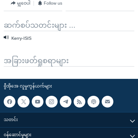
မျှဝေပါ
Follow us
ဆက်စပ်သတင်းများ ...
Kerry-ISIS
အခြားဖတ်ရှုစရာများ
ဗွီအိုအေ လူမှုကွန်ယက်များ
သတင်း
၀န်ဆောင်မှုများ