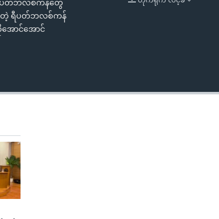
် ရီပတ်ဘလစ်ကန်တွေ
EMBED
်လာတဲ့ ရီပတ်ဘလစ်ကန်
ိုအောင်အောင်