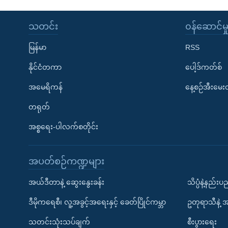
သတင်း
၀န်ဆောင်မှ
မြန်မာ
RSS
နိုင်ငံတကာ
ပေါ့ဒ်ကတ်စ်
အမေရိကန်
နေ့စဉ်အီးမေ
တရုတ်
အစ္စရေး-ပါလက်စတိုင်း
အပတ်စဉ်ကဏ္ဍများ
အယ်ဒီတာနဲ့ ဆွေးနွေးခန်း
သိပ္ပံနဲ့နည်း
ဒီမိုကရေစီ၊ လူ့အခွင့်အရေးနှင့် ခေတ်ပြိုင်ကမ္ဘာ
ဥတုရာသီနဲ့ 
သတင်းသုံးသပ်ချက်
စီးပွားရေး