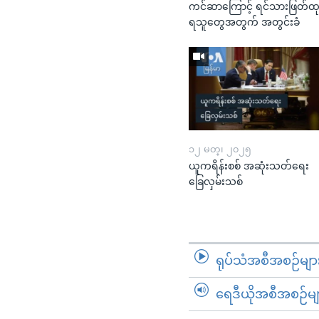
ကင်ဆာကြောင့် ရင်သားဖြတ်ထ
ရသူတွေအတွက် အတွင်းခံ
၁၂ မတ္၊ ၂၀၂၅
ယူကရိန်းစစ် အဆုံးသတ်ရေး
ခြေလှမ်းသစ်
ရုပ်သံအစီအစဉ်မျာ
ရေဒီယိုအစီအစဉ်မျ