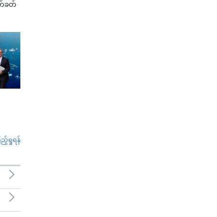
က်ခတ်
်ရှုရန်