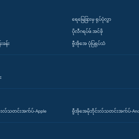
ရေမြေခြားမှ ရုပ်ပုံလွှာ
ပိုလီဂရပ်ဖ်.အင်ဖို
်းခန်း
ဗွီအိုအေ ပုံပြရုပ်သံ
း
ိုင်းလ်သတင်းအက်ပ်-Apple
ဗွီအိုအေမိုဘိုင်းလ်သတင်းအက်ပ်-An