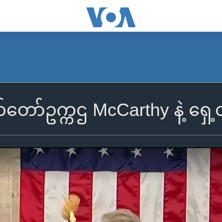
တော်ဥက္ကဌ McCarthy နဲ့ ရှေ့