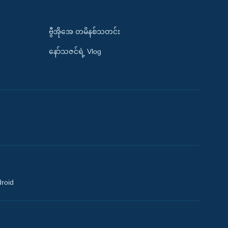
ဗွီအိုအေ တမိနစ်သတင်း
နော်သဇင်ရဲ့ Vlog
droid