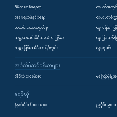
ဒီမိုကရေစီရေးရာ
တပတ်အတွင်
အမေရိကန်နိုင်ငံရေး
လယ်ယာစီးပွ
သတင်းထောက်မှတ်စု
ယူကရိန်း၊ မြန
ကမ္ဘာ့သတင်းမီဒီယာထဲက မြန်မာ
ထူးခြားဆန်း
ကမ္ဘာ့ မြန်မာ့ မီဒီယာမြင်ကွင်း
လူမှုရှုခင်း
အင်္ဂလိပ်သင်ခန်းစာများ
အီဒီယံသင်ခန်းစာ
မကြေးမုံရဲ့အင
ရေဒီယို
နံနက်ပိုင်း ၆း၀၀-ရး၀၀
ညပိုင်း ၉း၀