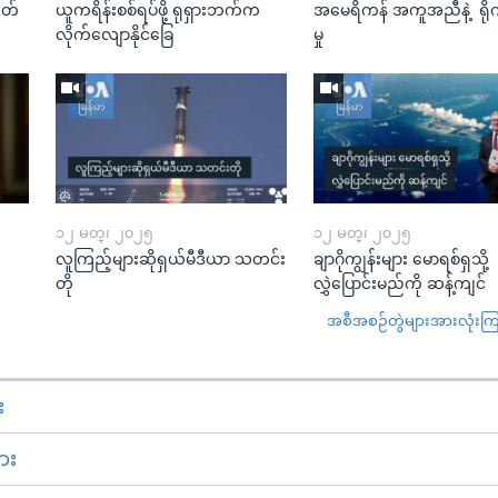
ုတ်
ယူကရိန်းစစ်ရပ်ဖို့ ရုရှားဘက်က
အမေရိကန် အကူအညီနဲ့ ရို
လိုက်လျောနိုင်ခြေ
မှု
၁၂ မတ္၊ ၂၀၂၅
၁၂ မတ္၊ ၂၀၂၅
လူကြည့်များဆိုရှယ်မီဒီယာ သတင်း
ချာဂိုကျွန်းများ မောရစ်ရှသို့
တို
လွှဲပြောင်းမည်ကို ဆန့်ကျင်
အစီအစဉ်တွဲများအားလုံးကြည့
း
ား