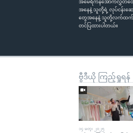
အမေရိကန်အောက်လွှတ်တော်
အနေနဲ့ သူတို့ရဲ့ လုပ်ငန်
တွေအနေနဲ့ သူတို့လက်ထက်
တင်ပြထားပါတယ်။
ဗွီဒီယို ကြည့်ရှုရန်
၁၄ မတ္၊ ၂၀၂၅