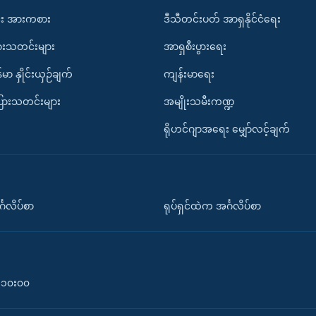
း အားကစား
ဒီသီတင်းပတ် အာရှနိုင်ငံရေး
ားသတင်းများ
အာရှစီးပွားရေး
်မာ နှိုင်းယှဉ်ချက်
ကျန်းမာရေး
ပြားသတင်းများ
အမျိုးသမီးကဏ္ဍ
ရိုဟင်ဂျာအရေး မျှော်လင့်ချက်
်္ဂလိပ်စာ
ရုပ်ရှင်ထဲက အင်္ဂလိပ်စာ
၀-၁၀း၀၀