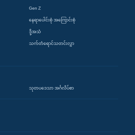
Gen Z
နေရာပေါင်းစုံ အကြောင်းစုံ
ဒို့အသံ
သက်တံရောင်သတင်းလွှာ
သုတပဒေသာ အင်္ဂလိပ်စာ