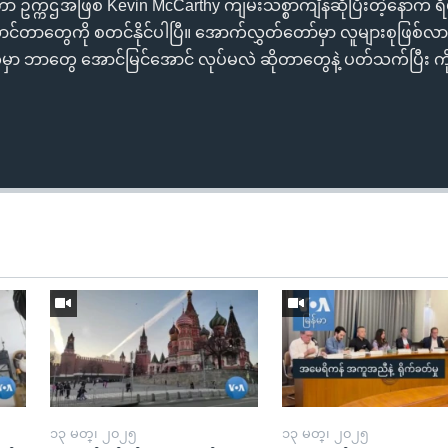
 ဥက္ကဌအဖြစ် Kevin McCarthy ကျမ်းသစ္စာကျိန်ဆိုပြီးတဲ့နောက
းဆောင်တာတွေကို စတင်နိုင်ပါပြီ။ အောက်လွှတ်တော်မှာ လူများစုဖြစ
မှာ ဘာတွေ အောင်မြင်အောင် လုပ်မလဲ ဆိုတာတွေနဲ့ ပတ်သက်ပြီး က
၁၃ မတ္၊ ၂၀၂၅
၁၃ မတ္၊ ၂၀၂၅