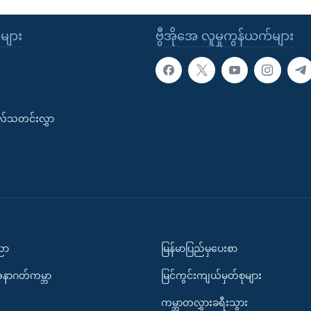
ုများ
ဗွီအိုအေ လူမှုကွန်ယက်များ
းလ်သတင်းလွှာ
ပညာ
မြန်မာပြည်မှပေးစာ
အနာဂတ်ကမ္ဘာ
မြင်ကွင်းကျယ်မှတ်စုများ
ကမ္ဘာတလွှားခရီးသွား