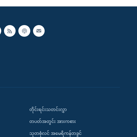
တိုင်းရင်းသတင်းလွှာ
တပတ်အတွင်း အားကစား
သုတစုံလင် အမေရိကန်တခွင်