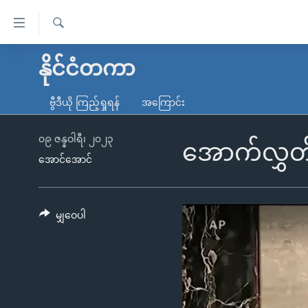
သုံး
ရ
ရှာဖွေ
လွယ်ကူ
မူလစာမျက်နှာ
နိုင်ငံတကာ
ရ
စေ
မြန်မာ
လာ
ဗွီဒီယို ကြည့်ရှုရန်
အကြောင်း
သည့်
ဒ်
ကမ္ဘာ့သတင်းများ
Link
ဗွီဒီယို
နိုင်ငံတကာ
၀၉ ဇန္နဝါရီ၊ ၂၀၂၃
အောက်လွှတ်
များ
အောင်အောင်
သတင်းလွတ်လပ်ခွင့်
အမေရိကန်
ပင်မ
ရပ်ဝန်းတခု လမ်းတခု အလွန်
တရုတ်
အကြောင်းအရာ
အင်္ဂလိပ်စာလေ့လာမယ်
အစ္စရေး-ပါလက်စတိုင်း
မျှဝေပါ
သို့
အပတ်စဉ်ကဏ္ဍများ
အမေရိကန်သုံးအီဒီယံ
ကျော်
ကြည့်
ရေဒီယိုနှင့်ရုပ်သံ အချက်အလက်များ
မကြေးမုံရဲ့ အင်္ဂလိပ်စာ
ရေဒီယို
ရန်
ရေဒီယို/တီဗွီအစီအစဉ်
ရုပ်ရှင်ထဲက အင်္ဂလိပ်စာ
တီဗွီ
ပင်မ