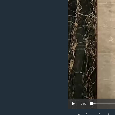
သုတပဒေသာ အင်္ဂလိပ်စာ
အ
ညွန်း
စာမျက်နှာ
သို့
ကျော်
ကြည့်
ရန်
ရှာဖွေ
ရန်
နေရာ
သို့
ကျော်
ရန်
0:00