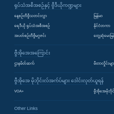
ရုပ်သံအစီအစဉ်နှင့် ဗွီဒီယိုကဏ္ဍများ
နေ့စဉ်တီဗွီသတင်းလွှာ
မြန်မာ
ရေဒီယို ရုပ်သံအစီအစဉ်
နိုင်ငံတကာ
အပတ်စဉ်တီဗွီမဂ္ဂဇင်း
တွေ့ဆုံမေးမြန
ဗွီအိုအေအကြောင်း
ဌာနမိတ်ဆက်
မီတာလှိုင်းမျာ
ဗွီအိုအေ မိုဘိုင်းလ်အက်ပ်များ ဒေါင်းလုတ်ယူရန်
Learning English
VOA+
ဗွီအိုအေမိုဘ
ဗွီအိုအေ လူမှုကွန်ယက်များ
Other Links