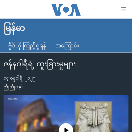
သုံး
ရ
လွယ်ကူ
မြန်မာ
မူလစာမျက်နှာ
စေ
မြန်မာ
ဗွီဒီယို ကြည့်ရှုရန်
အကြောင်း
သည့်
ကမ္ဘာ့သတင်းများ
Link
ဇန်နဝါရီရဲ့ ထူးခြားမှုများ
ဗွီဒီယို
နိုင်ငံတကာ
များ
သတင်းလွတ်လပ်ခွင့်
အမေရိကန်
ပင်မ
၀၄ ဇန္နဝါရီ၊ ၂၀၂၅
ရပ်ဝန်းတခု လမ်းတခု အလွန်
တရုတ်
အကြောင်းအရာ
ညိုညိုလွင်
သို့
အင်္ဂလိပ်စာလေ့လာမယ်
အစ္စရေး-ပါလက်စတိုင်း
ကျော်
အပတ်စဉ်ကဏ္ဍများ
အမေရိကန်သုံးအီဒီယံ
ကြည့်
ရေဒီယိုနှင့်ရုပ်သံ အချက်အလက်များ
မကြေးမုံရဲ့ အင်္ဂလိပ်စာ
ရေဒီယို
ရန်
ပင်မ
ရေဒီယို/တီဗွီအစီအစဉ်
ရုပ်ရှင်ထဲက အင်္ဂလိပ်စာ
တီဗွီ
No media source currently available