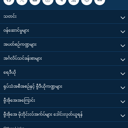
သတင်း
၀န်ဆောင်မှုများ
အပတ်စဉ်ကဏ္ဍများ
အင်္ဂလိပ်သင်ခန်းစာများ
ရေဒီယို
ရုပ်သံအစီအစဉ်နှင့် ဗွီဒီယိုကဏ္ဍများ
ဗွီအိုအေအကြောင်း
ဗွီအိုအေ မိုဘိုင်းလ်အက်ပ်များ ဒေါင်းလုတ်ယူရန်