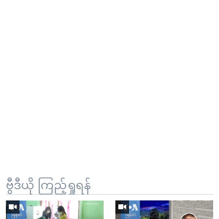
ဗွီဒီယို ကြည့်ရှုရန်