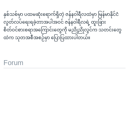
နှစ်သစ်မှာ ပထမဆုံးရောက်ရှိတဲ့ ဇန်နဝါရီလထဲမှာ မြန်မာနိုင်ငံ
လွတ်လပ်ရေးရခဲ့တာအပါအဝင် ဇန်နဝါရီလရဲ့ ထူးခြား
စိတ်ဝင်စားစရာအကြောင်းတွေကို မညိုညိုလွင်က သတင်းတွေ
ထဲက သုတအစီအစဉ်မှာ ပြောပြထားပါတယ်။
Forum