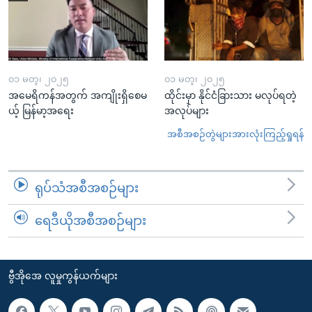
၀၁ မတ္၊ ၂၀၂၅
၀၁ မတ္၊ ၂၀၂၅
အမေရိကန်အတွက် အကျိုးရှိစေမ
ထိုင်းမှာ နိုင်ငံခြားသား မလုပ်ရတဲ့
ယ့် မြန်မာ့အရေး
အလုပ်များ
အစီအစဉ်တွဲများအားလုံးကြည့်ရှုရန်
ရုပ်သံအစီအစဉ်များ
ရေဒီယိုအစီအစဉ်များ
ဗွီအိုအေ လူမှုကွန်ယက်များ