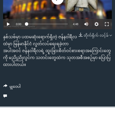
အ
သုတပဒေသာ အင်္ဂလိပ်စာ
ညွန်း
Learning English
စာမျက်နှာ
သို့
ဗွီအိုအေ လူမှုကွန်ယက်များ
Auto
0:00
4:48
ကျော်
240p
တိုက်ရိုက် လင့်ခ်
ကြည့်
နှစ်သစ်မှာ ပထမဆုံးရောက်ရှိတဲ့ ဇန်နဝါရီလ
ရန်
360p
ထဲမှာ မြန်မာနိုင်ငံ လွတ်လပ်ရေးရခဲ့တာ
ဘာသာစကားများ
ရှာဖွေ
အပါအဝင် ဇန်နဝါရီလရဲ့ ထူးခြားစိတ်ဝင်စားစရာအကြောင်းတွေ
Auto
240p
360p
480p
480p
ရန်
ကို မညိုညိုလွင်က သတင်းတွေထဲက သုတအစီအစဉ်မှာ ပြောပြ
720p
နေရာ
ထားပါတယ်။
720p
1080p
သို့
1080p
ကျော်
ရန်
မျှဝေပါ