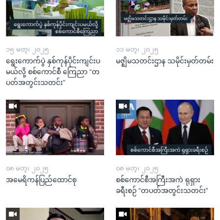
၁၅ မတ္၊ ၂၀၂၅
၁၁ မတ္၊ ၂၀၂၅
ရွေးကောက်ပွဲ နှစ်ကုန်ပိုင်းကျင်းပ
မဇ္ဈိမသတင်းဌာန သမိုင်းမှတ်တမ်း
မယ်လို့ စစ်ကောင်စီ ကြေညာ “တ
ပတ်အတွင်းသတင်း”
၀၈ မတ္၊ ၂၀၂၅
၀၈ မတ္၊ ၂၀၂၅
အမေရိကန်ပြည်ထောင်စု
စစ်ကောင်စီအကြီးအကဲ ရုရှား
ခရီးစဉ် “တပတ်အတွင်းသတင်း”