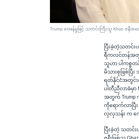
Trump ဝေဖန်မှုဖြင့် သတင်းကြီးသူ Khan ဇနီးမောင်န
ပြီးခဲ့တဲ့သတင်
ရီကလင်တန်အတွက
သူဟာ ပါကစ္စတန်
မိသားစုဖြစ်ပြီး
ရတ်နိုင်ငံအတွင်း
ပါတီညီလာခံမှာ 
အတွက် Trump ကလ
ကိုရောက်လာပြီး U
လှလှသန်း က က
ပြီးခဲ့တဲ့ သတင်
ဇနီးဖြစ်သူ Gha