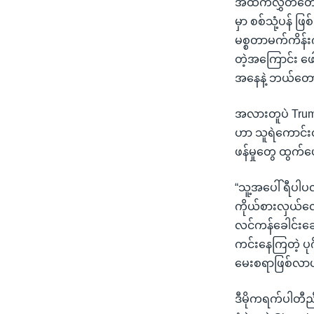
အထက်လွှတ်တော်
မှာ စစ်သုံ့ပန် ဖ
မစ္စတာမက်ကိန်းက
တဲ့အကြောင်း ဖေါ
အနေနဲ့ ဘယ်တော့
အလားတူပဲ Trump
ဟာ သူရဲကောင်းတ
ဖန်မှုတွေ ထွက်
“သူ့အပေါ် ရီပါ
ကိုယ်စားလှယ်လော
လင်ကန်ခေါင်းဆောင
ကင်းနေကြတဲ့ ပုဂ
မေးစရာဖြစ်လာ
ဒီမိုကရက်ပါတီညီလ