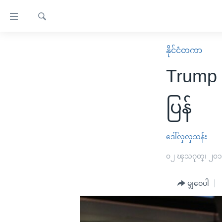
သုံး
ရ
ရှာဖွေ
လွယ်ကူ
မူလစာမျက်နှာ
နိုင်ငံတကာ
ရ
စေ
မြန်မာ
လာ
Trump ဝ
သည့်
ဒ်
ကမ္ဘာ့သတင်းများ
Link
ဗွီဒီယို
နိုင်ငံတကာ
ပြန်
များ
သတင်းလွတ်လပ်ခွင့်
အမေရိကန်
ပင်မ
ရပ်ဝန်းတခု လမ်းတခု အလွန်
တရုတ်
ဒေါ်လှလှသန်း
အကြောင်းအရာ
အင်္ဂလိပ်စာလေ့လာမယ်
အစ္စရေး-ပါလက်စတိုင်း
၀၂ ၾသဂုတ္၊ ၂၀
သို့
အပတ်စဉ်ကဏ္ဍများ
အမေရိကန်သုံးအီဒီယံ
ကျော်
မျှဝေပါ
ကြည့်
ရေဒီယိုနှင့်ရုပ်သံ အချက်အလက်များ
မကြေးမုံရဲ့ အင်္ဂလိပ်စာ
ရေဒီယို
ရန်
ရေဒီယို/တီဗွီအစီအစဉ်
ရုပ်ရှင်ထဲက အင်္ဂလိပ်စာ
တီဗွီ
ပင်မ