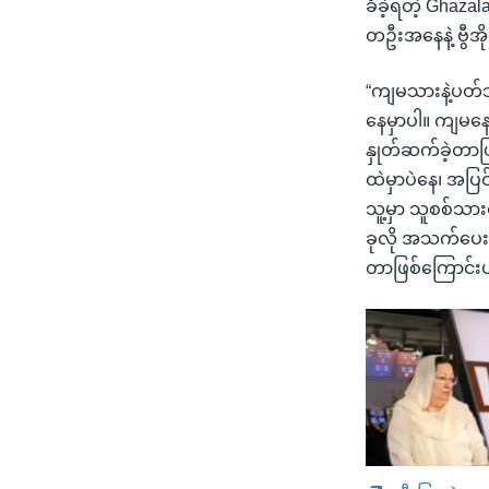
ခံခဲ့ရတဲ့ Ghaza
တဦးအနေနဲ့ ဗွီအ
“ကျမသားနဲ့ပတ်သ
နေမှာပါ။ ကျမနေ
နှုတ်ဆက်ခဲ့တာဖ
ထဲမှာပဲနေ၊ အပြ
သူ့မှာ သူစစ်သား
ခုလို အသက်ပေးသ
တာဖြစ်ကြောင်းပါ