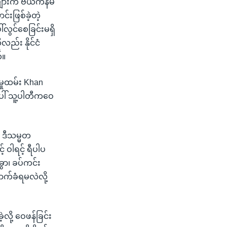
ျားက ဗီယက်နမ်
်းဖြစ်ခဲ့တဲ့
လွင်စေခြင်းမရှိ
ည်း နိုင်ငံ
်။
မှုထမ်း Khan
ေါ် သူ့ပါတီကဝေ
 ဒီသမ္မတ
 ဝါရင့် ရီပါပ
ခွာ၊ ခပ်ကင်း
ာက်ခံရမလဲလို့
လို့ ဝေဖန်ခြင်း