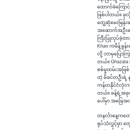
ထောက်ခံကြောင်း
ဖြစ်ပါတယ်။ ခုလ
တွေ့ဆုံမေးမြန်းခန
အဆောက်အဦးပေါင်း
ကြီးပြုလုပ်ခဲ့တ
Khan ကမိန့်ခွန
လို့ ဘာမှပြောကြား
တယ်။ Ghazala 
စစ်မှုထမ်းအဖြစ် 
တဲ့ မိခင်တဦးရဲ
ကန်တနိုင်ငံလုံး
တယ်။ ခန့်ရဲ့အခု
ပေါ်မှာ အခြေအတ
တနင်္လာနေ့ကတော့
ရုပ်သံလွှင့်မှာ 