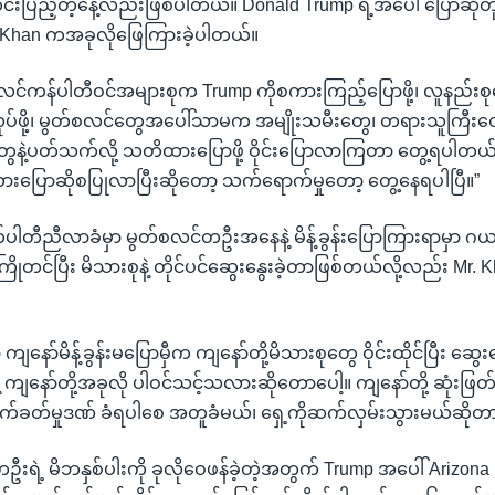
းပြည့်တဲ့နေ့လည်းဖြစ်ပါတယ်။ Donald Trump ရဲ့အပေါ် ပြောဆိုတုန့်ပ
. Khan ကအခုလိုဖြေကြားခဲ့ပါတယ်။
လင်ကန်ပါတီဝင်အများစုက Trump ကိုစကားကြည့်ပြောဖို့၊ လူနည်းစုတ
ုပ်ဖို့၊ မွတ်စလင်တွေအပေါ်သာမက အမျိုးသမီးတွေ၊ တရားသူကြီးတွေ၊ ဒ
ေနဲ့ပတ်သက်လို့ သတိထားပြောဖို့ ဝိုင်းပြောလာကြတာ တွေ့ရပါတ
ြောဆိုစပြုလာပြီးဆိုတော့ သက်ရောက်မှုတော့ တွေ့နေရပါပြီ။”
်ပါတီညီလာခံမှာ မွတ်စလင်တဦးအနေနဲ့ မိန့်ခွန်းပြောကြားရာမှာ ဂယက်
 ကြိုတင်ပြီး မိသားစုနဲ့ တိုင်ပင်ဆွေးနွေးခဲ့တာဖြစ်တယ်လို့လည်း Mr.
ကျနော်မိန့်ခွန်းမပြောမှီက ကျနော်တို့မိသားစုတွေ ဝိုင်းထိုင်ပြီး ဆွ
 ကျနော်တို့အခုလို ပါဝင်သင့်သလားဆိုတောပေါ့။ ကျနော်တို့ ဆုံးဖြ
်ခတ်မှုဒဏ် ခံရပါစေ အတူခံမယ်၊ ရှေ့ကိုဆက်လှမ်းသွားမယ်ဆိုတာ
ရဲ့ မိဘနှစ်ပါးကို ခုလိုဝေဖန်ခဲ့တဲ့အတွက် Trump အပေါ် Arizona 