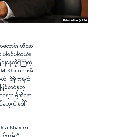
မ္မတလောင်း ဟီလာ
း ပါဝင်ပါတယ်။
ချနေထိုင်ကြတဲ့
S. M. Khan ဟာအီ
ါတယ်။ ဒီမိုကရက်
စ်တင်ခဲ့တဲ့
ာနေ့က ဗွီအိုအေ
်တွေကို ဒေါ်
 Khizr Khan က
လင်တန်ကို