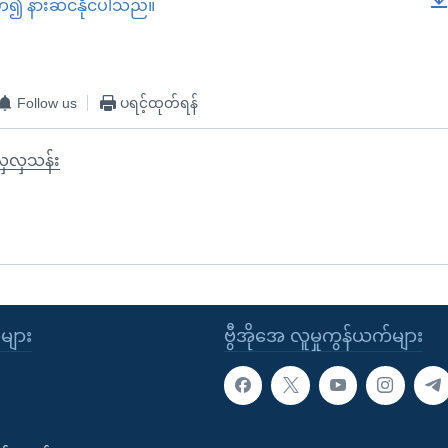
တ်၍ နားဆင်နိုင်ပါသည်။
EMBED
Follow us
ပရင့်ထုတ်ရန်
လှလှသန်း
ုများ
ဗွီအိုအေ လူမှုကွန်ယက်များ