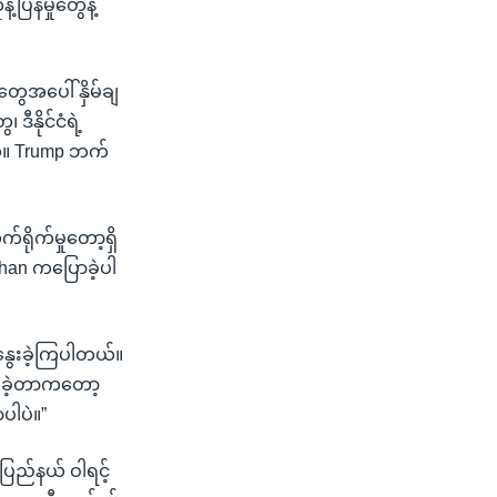
ြန်မှုတွေနဲ့
ွေအပေါ် နှိမ်ချ
ီနိုင်ငံရဲ့
ယ်။ Trump ဘက်
ရိုက်မှုတော့ရှိ
 Khan ကပြောခဲ့ပါ
ေးနွေးခဲ့ကြပါတယ်။
တ်ခဲ့တာကတော့
ပါပဲ။”
ပြည်နယ် ဝါရင့်