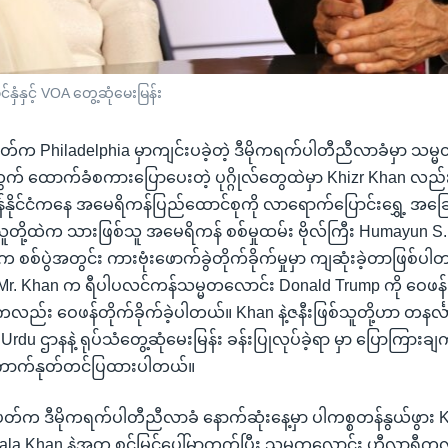
ှံနှင့် VOA တွေ့ဆုံမေးမြန်း
းပတ်က Philadelphia မှာကျင်းပခဲ့တဲ့ ဒီမိုကရက်ပါတီညီလာခံမှာ သ
် ထောက်ခံစကားပြောပေးတဲ့ ပုဂ္ဂိုလ်တွေထဲမှာ Khizr Khan လည်
နိုင်ငံကနေ အမေရိကန်ပြည်ထောင်စုကို လာရောက်ပြောင်းရွှေ့ အခြေ
 သူတို့ထဲက သားဖြစ်သူ အမေရိကန် စစ်မှုထမ်း ဗိုလ်ကြီး Humayun 
က စစ်ပွဲအတွင်း ကားဗုံးဖောက်ခွဲတိုက်ခိုက်မှုမှာ ကျဆုံးခဲ့တာဖြစ်ပ
Mr. Khan က ရီပါပလင်ကန်သမ္မတလောင်း Donald Trump ကို ဝေဖန်ပြ
ည်း ဝေဖန်တိုက်ခိုက်ခဲ့ပါတယ်။ Khan နဲ့ဇနီးဖြစ်သူတို့ဟာ တနင်္လ
rdu ဌာနနဲ့ ရုပ်သံတွေ့ဆုံမေးမြန်း ခန်းပြုလုပ်ခဲ့ရာ မှာ ပြောကြားချက
ောက်နုတ်တင်ပြထားပါတယ်။
းပတ်က ဒီမိုကရက်ပါတီညီလာခံ နောက်ဆုံးနေ့မှာ ပါကစ္စတန်နွယ်ဖွား
zala Khan နဲ့အတူ စင်မြင့်ပေါ်မှာတက်ပြီး သမ္မတလောင်း ဟီလာရီက