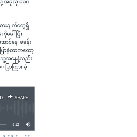
့ အခုလို မိခင်
စားချက်တွေရှိ
ိုခေါ်ပြီး
အောင်နေ၊ စခန်း
်ပြောခဲ့တာကတော့
် သူ့အနေနဲ့လည်း
 ပြာကြား ခဲ့
D
SHARE
6:12