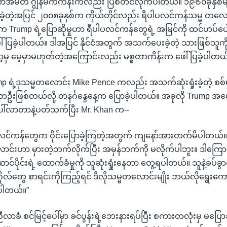
အမတ် ဂျွန်မက်ကိန်းကလည်း ပြစ်တင်လိုက်ပါတယ်။ ၁၉၆၀ခုနှစ်မ
ြစ်ခဲ့တဲ့အပြင် ၂၀၀၈ခုနှစ်က ကိုယ်တိုင်လည်း ရီပါပလင်ကန်သမ္မ တလောင
 Trump ရဲ့ပြောဆိုမှုဟာ ရီပါပလင်ကန်တွေရဲ့ အမြင်ကို ထင်ဟပ်ပေါ်
်ပြခဲ့ပါတယ်။ ဒါအပြင် နိုင်ငံအတွက် အသက်ပေးခဲ့တဲ့ သားဖြစ်သူကိုလ
မှ မေ့မှာမဟုတ်တဲ့အကြောင်းလည်း မစ္စတာကိန်းက ဖေါ်ပြခဲ့ပါတယ
 ရဲ့ဒုသမ္မတလောင်း Mike Pence ကလည်း အသက်ဆုံးရှုံးခဲ့တဲ့ စစ်
ဦးဖြစ်တယ်လို့ တနင်္ဂနွေနေ့က ပြောခဲ့ပါတယ်။ အခုလို Trump အပ
ပေါ်လာတာနဲ့ပတ်သက်ပြီး Mr. Khan က--
ပလင်ကန်တွေက ဝိုင်းပြောခဲ့ကြတဲ့အတွက် ကျနော်အားတက်မိပါတယ်။
င်းဟာ မှားတဲ့ဘက်လိုက်ပြီး အမှန်ဘက်ကို မလိုက်ပါဘူး။ ဒါကြောင့်
်ပိုင်းရဲ့ ထောက်ခံမှုကို သူဆုံးရှုံးနေတာ တွေ့ရပါတယ်။ သူနဲ့ခပ်ခွာ
ိုလ်တွေ စာရင်းကိုကြည့်ရင် ဒီလိုသမ္မတလောင်းမျိုး ဘယ်လိုရွေးကေ
ပါတယ်။”
ာခံ စင်မြင့်ပေါ်မှာ ခင်ပွန်းရဲ့ဘေးနားရပ်ပြီး စကားတလုံးမှ မပြောခဲ့