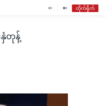
တိုက်ရိုက်
ဗွီအိုအေ မြန်မာနံနက်ခင်း
တိုက်ရိုက်ထုတ်လွှင့်မှု
ံတုန့်
အစီအစဉ်များ
ဗွီအိုအေ မြန်မာနံနက်ခင်း
ရေဒီယိုတိုက်ရိုက်နားဆင်ရန်