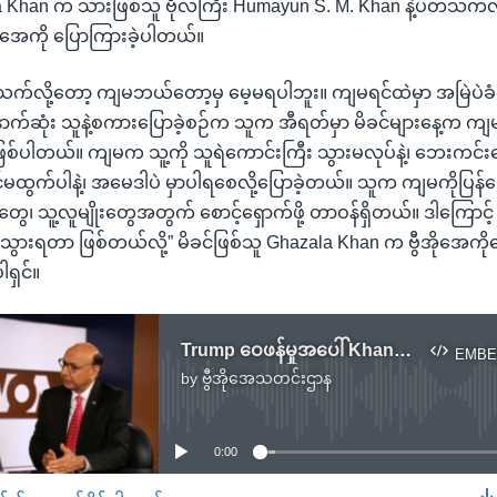
la Khan က သားဖြစ်သူ ဗိုလ်ကြီး Humayun S. M. Khan နဲ့ပတ်သက်လို
ိုအေကို ပြောကြားခဲ့ပါတယ်။
က်လို့တော့ ကျမဘယ်တော့မှ မေ့မရပါဘူး။ ကျမရင်ထဲမှာ အမြဲပဲခံ
ာက်ဆုံး သူနဲ့စကားပြောခဲ့စဉ်က သူက အီရတ်မှာ မိခင်များနေ့က ကျမက
ြစ်ပါတယ်။ ကျမက သူ့ကို သူရဲကောင်းကြီး သွားမလုပ်နဲ့၊ ဘေးကင်း
င်မထွက်ပါနဲ့၊ အမေဒါပဲ မှာပါရစေလို့ပြောခဲ့တယ်။ သူက ကျမကိုပြန
တွေ၊ သူ့လူမျိုးတွေအတွက် စောင့်ရှောက်ဖို့ တာဝန်ရှိတယ်။ ဒါကြောင့
ွားရတာ ဖြစ်တယ်လို့” မိခင်ဖြစ်သူ Ghazala Khan က ဗွီအိုအေကိုေ
ရှင်။
Trump ဝေဖန်မှုအပေါ် Khan ဇနီးမောင်နှံတုန့်ပြန်
EMBE
by
ဗွီအိုအေသတင်းဌာန
No media source currently available
0:00