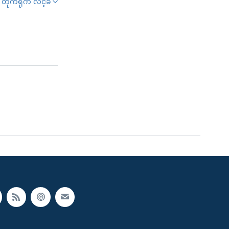
တိုက်ရိုက် လင့်ခ်
SHARE