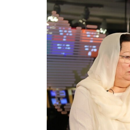
သုတပဒေသာ အင်္ဂလိပ်စာ
အ
ညွန်း
စာမျက်နှာ
သို့
ကျော်
ကြည့်
ရန်
ရှာဖွေ
ရန်
နေရာ
သို့
ကျော်
ရန်