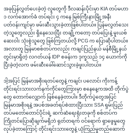
အခုပြန်လွှတ်ပေးခဲ့တဲ့ လူတွေကို ဒီလဆန်းပိုင်းမှာ KIA တပ်မဟာ
၁ လက်အောက်ခံ တပ်ရင်း ၄ ကနေ မြစ်ကြီးနားမြို့အနီး
ပတ်ဝန်းကျင်မှာ ဖမ်းဆီးသွားခဲ့တာဖြစ်ပါတယ်။ ပြန်မလွတ်သေး
တဲ့သူတွေလည်း ရှိနေသေးပြီး တချို့ကတော့ တပ်ပြေးနဲ့ မူးယစ်
ဆေးဝါး သုံးစွဲသူတွေ ဖြစ်ကြတယ်လို့ PCG က ပြောဆိုပါတယ်။
အလားတူ မြန်မာစစ်တပ်ကလည်း ကချင်ပြည်နယ် မန်စီမြို့နယ်
တွင်းမှာရှိတဲ့ လဂတ်ယန် IDP စခန်းက ဒုက္ခသည် ၁၄ ယောက်ကို
ပြီးခဲ့တဲ့လက ဖမ်းဆီးခေါ်ဆောင်သွားခဲ့ဖူးပါတယ်။
ဒါ့အပြင် မြန်မာအစိုးရတပ်တွေနဲ့ ကချင်၊ ပလောင်၊ ကိုးကန့်
တိုင်းရင်းသားလက်နက်ကိုင်တွေကြားမှာ စနေနေ့ကအထိ တိုက်ပွဲ
တွေ တောက်လျှောက် ဖြစ်နေခဲ့တာပါ။ ဒီတိုက်ပွဲတွေအပြင်
မြန်မာအစိုးရနဲ့ အပစ်အခတ်ရပ်စဲထားပြီးသား SSA ရှမ်းပြည်
တပ်မတော်တောင်ပိုင်းရဲ့ ဆက်ဆံရေးရုံးတခုကို စစ်တပ်က
ကြိုတင်ပြောဆိုချက်မရှိဘဲ ရုတ်တရက် ဝင်ရောက် ရှာဖွေမှုတွေ
လုပ်ခဲ့တာကြောင့် တိုင်းရင်းသားတွေနဲ့ ယုံကြည်မှုတည်ဆောက်