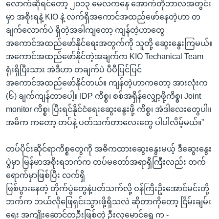
လောက်ဆိုရင်တော့ ၂၀၁၃ မေလကနေ အောက်တိုဘာလအတွင်း
မှာ အစိုးရနဲ့ KIO နဲ့ လက်ရှိအကောင်အထည်ဖော်နေတဲ့ဟာ တ
ချက်လောက်ပဲ ရှိတဲ့အခါကျတော့ ကျန်တဲ့ဟာတွေ
အကောင်အထည်ဖော်နိုင်ရေးအတွက်ကို သူတို့ ဆွေးနွေးကြမယ်။
အကောင်အထည်ဖော်နိုင်တဲ့အချက်က KIO Techanical Team
ရုံးရှိပြီးသား အဲဒီဟာ တချက်ပဲ ပီပီပြင်ပြင်
အကောင်အထည်ဖော်နိုင်တယ်။ ကျန်တဲ့ဟာကတော့ အားလုံးက
(၆) ချက်ကျန်တာပေါ့။ IDP ကိစ္စ၊ စစ်အရှိန်လျှော့ဖို့ကိစ္စ၊ Joint
monitor ကိစ္စ၊ ပြီးရင်နိုင်ငံရေးဆွေးနွေးဖို့ ကိစ္စ၊ အဲဒါလေးတွေပါ။
အဓိက ကတော့ တပ်နဲ့ ပတ်သက်တာလေးတွေ ပါပါလိမ့်မယ်။”
တပ်ပိုင်းဆိုင်ရာကိစ္စတွေကို အဓိကထားဆွေးနွေးမယ့် ဒီဆွေးနွေး
ပွဲမှာ မြန်မာအစိုးရဘက်က တပ်မတော်အရာရှိကြီးလည်း တက်
ရောက်မှာဖြစ်ပြီး လက်ရှိ
ဖြစ်ပွားနေတဲ့ တိုက်ပွဲတွေနဲ့ပတ်သက်လို့ ဝန်ကြီးဦးအောင်မင်းတို့
ဘက်က ဘယ်လိုဖြေရှင်းသွားဖို့ရှိသလဲ ဆိုတာကိုတော့ ငြိမ်းချမ်း
ရေး အကျိုးဆောင်တဦးဖြစ်တဲ့ ဦးလှမောင်ရွှေ က -