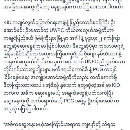
အခြေအနေတွေကိုတော့ မနန္ဒာချမ်းက တင်ပြပေးထားပါတယ်။
KIO ကချင်လွတ်မြောက်ရေးအဖွဲ့နဲ့ ပြည်ထောင်စုဝန်ကြီး ဦး
အောင်မင်း ဦးဆောင်တဲ့ UWPC ကိုယ်စားလှယ်အဖွဲ့တို့ဟာ
ကချင်ပြည်နယ် မြစ်ကြီးနားမြို့မှာ အင်္ဂါ နဲ့ ဗုဒ္ဓဟူး ၂ ရက်ကြာ
တွေ့ဆုံဆွေးနွေးကြမှာ ဖြစ်ပါတယ်။ ဒီတွေ့ဆုံပွဲမှာ ကုလသမဂ္ဂရဲ့
မြန်မာနိုင်ငံဆိုင်ရာ အထူးအကြံပေးပုဂ္ဂိုလ် ဗွီဂျေး နမ်ဘီယား နဲ့
တရုတ်အထူးသံကိုယ်စားလှယ် အပါအဝင် UNFC ညီညွတ်သော
တိုင်းရင်းသားလူမျိုးများ ဖက်ဒရယ်ကောင်စီ နဲ့ PCG ကချင်
ငြိမ်းချမ်းရေး အကျိုးဆောင်အဖွဲ့တို့ကိုလည်း တက်ရောက်ဖို့
ဖိတ်ကြားထားတာပါ။ အဲ့ဒီလို နှစ်ဘက် တွေ့ဆုံတဲ့အခါမှာ KIO
ဘက်က အဓိက ဆွေးနွေးမယ့် အချက်တွေနဲ့ ပတ်သက်ပြီး
ဆွေးနွေးပွဲကို တက်ရောက်မယ့် PCG အဖွဲ့မှ ဦးစန်းအောင် က
အခုလို ပြောပြပါတယ်။
“အဓိကဆွေးနွေးမယ့်အကြောင်းအရာက ကျနော်တို့ သိရသ