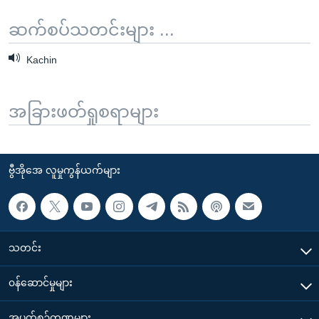
ဆက်စပ်သတင်းများ ...
Kachin
အခြားဖတ်ရှုစရာများ
ဗွီအိုအေ လူမှုကွန်ယက်များ
သတင်း
၀န်ဆောင်မှုများ
အပတ်စဉ်ကဏ္ဍများ