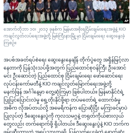
အ
သုတပဒေသာ အင်္ဂလိပ်စာ
ညွန်း
Learning English
စာမျက်နှာ
သို့
ဗွီအိုအေ လူမှုကွန်ယက်များ
အောက်တိုဘာ ၁၀၊ ၂၀၁၃ ခုနှစ်က မြန်မာအစိုးရငြိမ်းချမ်းရေးအဖွဲ့နဲ့ KIO
ကျော်
ကချင်လွတ်လပ်ရေးအဖွဲ့တို့ မြစ်ကြီးနားမြို့မှာ ငြိမ်းချမ်းရေး ဆွေးနွေးခဲ့
ကြည့်
ကြစဉ်။
ရန်
ဘာသာစကားများ
ရှာဖွေ
အပစ်အခတ်ရပ်စဲရေး ဆွေးနွေးနေချိန် တိုက်ပွဲတွေ အရှိန်မြင့်လာ
ရန်
နေတာကို ပြန်သုံးသပ်ဖို့အတွက် ပြည်ထောင်စုဝန်ကြီး ဦးအောင်
နေရာ
မင်း ဦးဆောင်တဲ့ ပြည်ထောင်စု ငြိမ်းချမ်းရေး ဖော်ဆောင်ရေး
သို့
လုပ်ငန်းကော်မတီနဲ့ KIO ကချင်လွတ်မြောက်ရေးအဖွဲ့တို့
ကျော်
မနက်ဖြန် အင်္ဂါနေ့မှာ တွေ့ဆုံကြမှာ ဖြစ်ပါတယ်။ မြန်မာနိုင်ငံရဲ့
ရန်
ပြုပြင်ပြောင်းလဲမှု ရှေ့တိုးနိုင်ဖို့ရာ တပ်မတော်ရဲ့ ထောက်ခံမှု
အဓိက လိုအပ်တယ်လို့ အမေရိကန်က ပြောဆိုပြီး မကြာခင်မှာပဲ
ပြုလုပ်တဲ့ ဒီဆွေးနွေးပွဲကို ကုလသမဂ္ဂနဲ့ တရုတ်ကိုယ်စားလှယ်
တွေလည်း တက်ရောက်ဖို့ ရှိပါတယ်။ ဒီဆွေးနွေးပွဲနဲ့ KIO ဘက်က
ဖမ်းဆီးထားတဲ့ အရပ်သားတချို့ ပြန်လွှတ်ပေးခဲ့တဲ့ နောက်ဆုံး