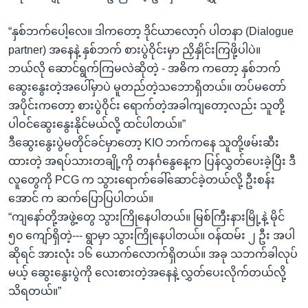
“နှစ်ဘက်ပေါ့လေ။ ဒါကတော့ ဒိုင်ယာလော့ဂ် ပါတနာ (Dialogue
partner) အနေနဲ့ နှစ်ဘက် စားပွဲဝိုင်းမှာ ညှိနှိုင်းကြဖို့ပါပဲ။
ဘယ်လို ဆောင်ရွက်ကြမလဲဆိုတဲ့ - အဓိက ကတော့ နှစ်ဘက်
ဆွေးနွေးတဲ့အပေါ်မှာပဲ မူတည်တဲ့သဘောရှိတယ်။ တပ်မတော်
အပိုင်းကတော့ စားပွဲဝိုင်း ရောက်တဲ့အခါကျတော့လည်း သူတို့
ပါဝင်ဆွေးနွေးနိုင်မယ်လို့ ထင်ပါတယ်။”
ဒီဆွေးနွေးပွဲမတိုင်ခင်မှာတော့ KIO ဘက်ကနေ သူတို့ဖမ်းဆီး
ထားတဲ့ အရပ်သားတချို့ကို တနင်္ဂနွေနေ့က ပြန်လွှတ်ပေးခဲ့ပြီး ဒီ
လူတွေကို PCG က သွားရောက်ခေါ်ဆောင်ခဲ့တယ်လို့ ဦးစန်း
အောင် က ဆက်ပြောပြပါတယ်။
“ကျနော်တို့အဖွဲ့တွေ သွားကြိုနေပါတယ်။ မြစ်ကြီးနားမြို့နဲ့ မိုင်
၅၀ ကျော်ရှိတဲ့--- ရွာမှာ သွားကြိုနေပါတယ်။ ဝန်ထမ်း ၂ ဦး အပါ
ဆိုရင် အားလုံး ၁၆ ယောက်လောက်ရှိတယ်။ အခု သဘက်ခါလုပ်
မယ့် ဆွေးနွေးပွဲကို လေးစားတဲ့အနေနဲ့ လွှတ်ပေးလိုက်တယ်လို့
သိရတယ်။”