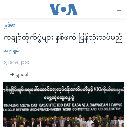
သုံး
ရ
လွယ်ကူ
မြန်မာ
မူလစာမျက်နှာ
စေ
ကချင်တိုက်ပွဲများ နှစ်ဖက် ပြန်သုံးသပ်မည်
မြန်မာ
သည့်
ကမ္ဘာ့သတင်းများ
မနန္ဒာချမ်း
Link
ဗွီဒီယို
နိုင်ငံတကာ
၁၂ ေမ၊ ၂၀၁၄
များ
သတင်းလွတ်လပ်ခွင့်
အမေရိကန်
မျှဝေပါ
ပင်မ
ရပ်ဝန်းတခု လမ်းတခု အလွန်
တရုတ်
အကြောင်းအရာ
သို့
အင်္ဂလိပ်စာလေ့လာမယ်
အစ္စရေး-ပါလက်စတိုင်း
ကျော်
အပတ်စဉ်ကဏ္ဍများ
အမေရိကန်သုံးအီဒီယံ
ကြည့်
ရေဒီယိုနှင့်ရုပ်သံ အချက်အလက်များ
မကြေးမုံရဲ့ အင်္ဂလိပ်စာ
ရေဒီယို
ရန်
ပင်မ
ရေဒီယို/တီဗွီအစီအစဉ်
ရုပ်ရှင်ထဲက အင်္ဂလိပ်စာ
တီဗွီ