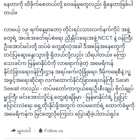
နေတာကို ထိခိုက်စေတယ်လို့ ဝေဖန်မှုတွေလည်း ရှိနေတာဖြစ်ပါ
တယ်။
လာမယ့် ၁၉ ရက်နေ့မှာတော့ တိုင်းရင်းသားလက်နက်ကိုင် အဖွဲ့
တွေရဲ့ အပစ်အခတ်ရပ်စဲရေး ညှိနှိုင်းရေးအဖွဲ့ NCCT နဲ့ ဝန်ကြီး
ဦးအောင်မင်းတို့ ထပ်မံ တွေ့ဆုံတဲ့အခါ ဒီအခြေအနေတွေကို
တင်ပြဆွေးနွေးသွားဖို့ ရှိတယ်လို့လည်း သိရပါတယ်။ မကြာ
သေးခင်က မြန်မာနိုင်ငံကို လာရောက်ခဲ့တဲ့ အမေရိကန်
နိုင်ငံခြားရေးဝန်ကြီးဌာန အရပ်ဖက်လုံခြုံရေး၊ ဒီမိုကရေစီနဲ့ လူ့
အခွင့်အရေးဆိုင်ရာ လက်ထောက်နိုင်ငံခြားရေးဝန်ကြီး Sarah
Sewall ကလည်း - တပ်မတော်ကာကွယ်ရေးဦးစီးချုပ် ဗိုလ်ချုပ်
မှူးကြီး မင်းအောင်လှိုင်နဲ့ တွေ့ဆုံချိန်မှာ - မြန်မာနိုင်ငံရဲ့ ပြုပြင်
ပြောင်းလဲရေး ရှေ့တိုးနိုင်ဖို့အတွက် တပ်မတော်ရဲ့ ထောက်ခံမှုကို
အမေရိကန်က မြင်တွေ့လိုကြောင်း ပြောဆိုခဲ့ပါတယ်ရှင်။
မျှဝေပါ
Follow us