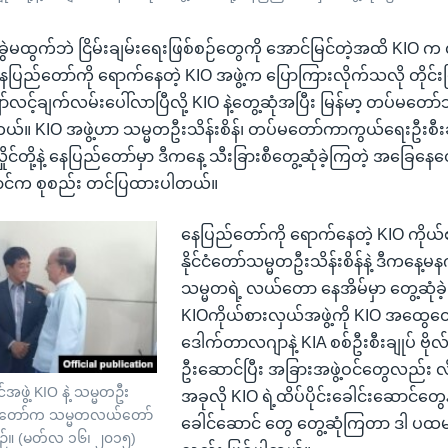
ွဲမထွက်ဘဲ ငြိမ်းချမ်းရေးဖြစ်စဉ်တွေကို အောင်မြင်တဲ့အထိ KIO က
 နေပြည်တော်ကို ရောက်နေတဲ့ KIO အဖွဲ့က ပြောကြားလိုက်သလို တိုင
ျှော်လင့်ချက်လမ်းပေါ်လာပြီလို့ KIO နဲ့တွေ့ဆုံအပြီး မြန်မာ့ တပ်
ယ်။ KIO အဖွဲ့ဟာ သမ္မတဦးသိန်းစိန်၊ တပ်မတော်ကာကွယ်ရေးဦးစီးချုပ်
ိုင်တို့နဲ့ နေပြည်တော်မှာ ဒီကနေ့ သီးခြားစီတွေ့ဆုံခဲ့ကြတဲ့ အခြေနေ
ာင်က စုစည်း တင်ပြထားပါတယ်။
နေပြည်တော်ကို ရောက်နေတဲ့ KIO ကိုယ်
နိုင်ငံတော်သမ္မတဦးသိန်းစိန်နဲ့ ဒီကနေ့
သမ္မတရဲ့ လယ်တော နေအိမ်မှာ တွေ့ဆုံ
KIOကိုယ်စားလှယ်အဖွဲ့ကို KIO အထွေထွ
ဒေါက်တာလဂျာနဲ့ KIA စစ်ဦးစီးချုပ် ဗိုလ်ချ
ဦးဆောင်ပြီး အခြားအဖွဲ့ဝင်တွေလည်း လ
ဖွဲ့ KIO နဲ့ သမ္မတဦး
အခုလို KIO ရဲ့ထိပ်ပိုင်းခေါင်းဆောင်တွေန
ပြည်တော်က သမ္မတလယ်တော်
ခေါင်ဆောင် တွေ တွေ့ဆုံကြတာ ဒါ ပထမ
ြစဉ်။ (မတ်လ ၁၆၊ ၂၀၁၅)