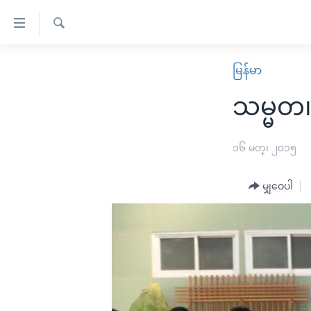
သုံး
ရ
ရှာဖွေ
လွယ်ကူ
မူလစာမျက်နှာ
မြန်မာ
ရ
စေ
မြန်မာ
လာ
သမ္မတ၊ 
သည့်
ဒ်
ကမ္ဘာ့သတင်းများ
Link
ဗွီဒီယို
နိုင်ငံတကာ
၁၆ မတ္၊ ၂၀၁၅
များ
သတင်းလွတ်လပ်ခွင့်
အမေရိကန်
ပင်မ
မျှဝေပါ
ရပ်ဝန်းတခု လမ်းတခု အလွန်
တရုတ်
အကြောင်းအရာ
အင်္ဂလိပ်စာလေ့လာမယ်
အစ္စရေး-ပါလက်စတိုင်း
သို့
အပတ်စဉ်ကဏ္ဍများ
အမေရိကန်သုံးအီဒီယံ
ကျော်
ကြည့်
ရေဒီယိုနှင့်ရုပ်သံ အချက်အလက်များ
မကြေးမုံရဲ့ အင်္ဂလိပ်စာ
ရေဒီယို
ရန်
ရေဒီယို/တီဗွီအစီအစဉ်
ရုပ်ရှင်ထဲက အင်္ဂလိပ်စာ
တီဗွီ
ပင်မ