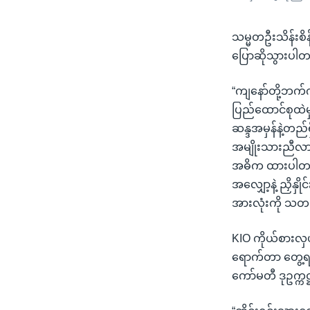
သမ္မတဦးသိန်းစိန်
ပြောဆိုသွားပါ
“ကျနော်တို့ဘက်က 
ပြည်ထောင်စုထဲ
ဆန္ဒအမှန်နဲ့တည
အမျိုးသားညီလာခ
အဓိက ထားပါတယ်။
အလျှော့နဲ့ ညှိနှိ
အားလုံးကို သတင
KIO ကိုယ်စားလှယ
ရောက်တာ တွေ့ရပါ
ကော်မတီ ဒုဥက္က