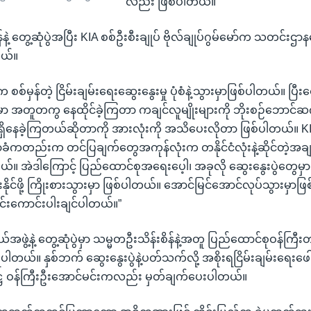
လည်း ဖြစ်ပါတယ်။
နဲ့ တွေ့ဆုံပွဲအပြီး KIA စစ်ဦးစီးချုပ် ဗိုလ်ချုပ်ဂွမ်မော်က သတင်းဌာ
တယ်။
စစ်မှန်တဲ့ ငြိမ်းချမ်းရေးဆွေးနွေးမှု ပုံစံနဲ့သွားမှာဖြစ်ပါတယ်။ ပြီး
မှာ အတူတကွ နေထိုင်ခဲ့ကြတာ ကချင်လူမျိုးများကို ဘိုးစဉ်ဘေ
်ရှိနေခဲ့ကြတယ်ဆိုတာကို အားလုံးကို အသိပေးလိုတာ ဖြစ်ပါတယ်။ K
ံကတည်းက တင်ပြချက်တွေအကုန်လုံးက တနိုင်ငံလုံးနဲ့ဆိုင်တဲ့အခ
 အဲဒါကြောင့် ပြည်ထောင်စုအရေးပေ့ါ၊ အခုလို ဆွေးနွေးပွဲတွေမှာ
ုင်းနိုင်ဖို့ ကြိုးစားသွားမှာ ဖြစ်ပါတယ်။ အောင်မြင်အောင်လုပ်သွားမှာဖြ
်းကောင်းပါးချင်ပါတယ်။”
်အဖွဲ့နဲ့ တွေ့ဆုံပွဲမှာ သမ္မတဦးသိန်းစိန်နဲ့အတူ ပြည်ထောင်စုဝန်ကြ
တယ်။ နှစ်ဘက် ဆွေးနွေးပွဲနဲ့ပတ်သက်လို့ အစိုးရငြိမ်းချမ်းရေးဖေါ
ဋ္ဌ ဝန်ကြီးဦးအောင်မင်းကလည်း မှတ်ချက်ပေးပါတယ်။