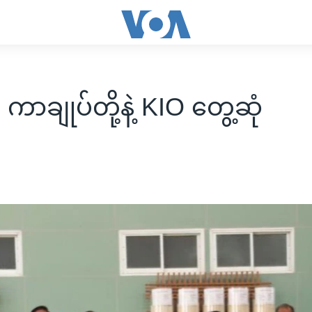
ကာချုပ်တို့နဲ့ KIO တွေ့ဆုံ