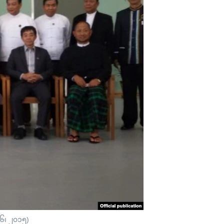
 ၁၆၊ ၂၀၁၅)