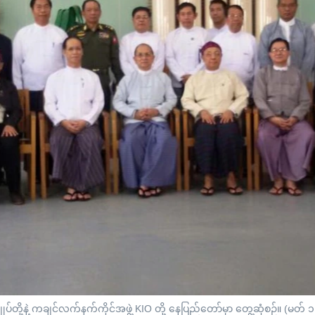
်တို့နဲ့ ကချင်လက်နက်ကိုင်အဖွဲ့ KIO တို့ နေပြည်တော်မှာ တွေ့ဆုံစဉ်။ (မတ်