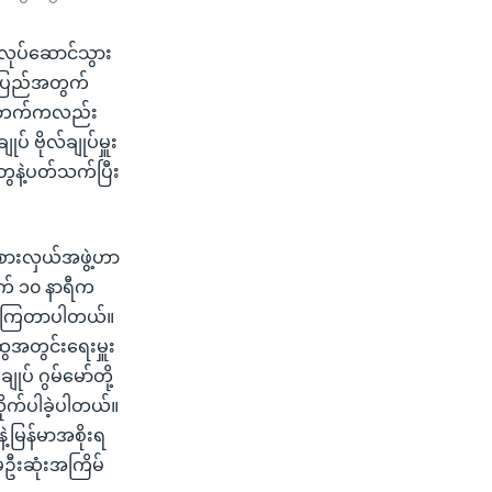
 လုပ်ဆောင်သွား
်းပြည်အတွက်
မတော်ဘက်ကလည်း
 ဗိုလ်ချုပ်မှူး
တွေနဲ့ပတ်သက်ပြီး
စားလှယ်အဖွဲ့ဟာ
မနက် ၁၀ နာရီက
ခဲ့ကြတာပါတယ်။
ေအတွင်းရေးမှူး
ုပ် ဂွမ်မော်တို့
ိုက်ပါခဲ့ပါတယ်။
ဲ့မြန်မာအစိုးရ
ဦးဆုံးအကြိမ်