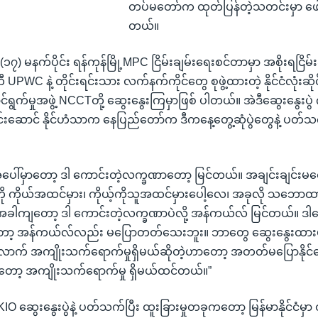
တပ်မတော်က ထုတ်ပြန်တဲ့သတင်းမှာ ဖေ
တယ်။
) မနက်ပိုင်း ရန်ကုန်မြို့MPC ငြိမ်းချမ်းရေးစင်တာမှာ အစိုးရငြိမ်း
UPWC နဲ့ တိုင်းရင်းသား လက်နက်ကိုင်တွေ စုဖွဲ့ထားတဲ့ နိုင်ငံလုံးဆိ
်ရွက်မှုအဖွဲ့ NCCTတို့ ဆွေးနွေးကြမှာဖြစ် ပါတယ်။ အဲဒီဆွေးနွေးပွ
်းဆောင် နိုင်ဟံသာက နေပြည်တော်က ဒီကနေ့တွေ့ဆုံပွဲတွေနဲ့ ပတ်သက
ပေါ်မှာတော့ ဒါ ကောင်းတဲ့လက္ခဏာတော့ မြင်တယ်။ အချင်းချင်းမတွေ့
 ကိုယ်အထင်မှား၊ ကိုယ့်ကိုသူအထင်မှားပေါ့လေ၊ အခုလို သဘောထားကြ
ခါကျတော့ ဒါ ကောင်းတဲ့လက္ခဏာပဲလို့ အန်ကယ်လ် မြင်တယ်။ ဒါပ
့ အန်ကယ်လ်လည်း မပြောတတ်သေးဘူး။ ဘာတွေ ဆွေးနွေးထားမှ
က် အကျိုးသက်ရောက်မှုရှိမယ်ဆိုတဲ့ဟာတော့ အတတ်မပြောနိုင
တော့ အကျိုးသက်ရောက်မှု ရှိမယ်ထင်တယ်။”
ဆွေးနွေးပွဲနဲ့ ပတ်သက်ပြီး ထူးခြားမှုတခုကတော့ မြန်မာနိုင်ငံမှာ ထင