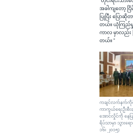
“တိုင်းရင်းသား
အခါကျတော့ ငြိ
ပြုပြီး ပြောဆိုတာ
တယ်။ ယုံကြည်မှ
ကာလ မှာလည်း ငြိ
တယ်။ ”
ကချင်လက်နက်ကိုင
ကာကွယ်ရေးဦးစီးချုပ်
အောင်လှိုင်ကို နေပ
ရိပ်သာမှာ သွားရေ
၁၆၊ ၂၀၁၅)