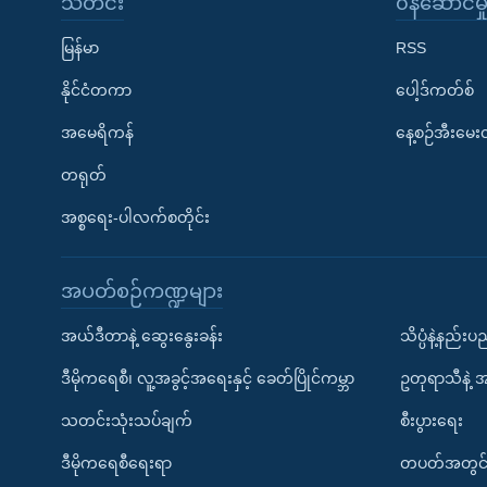
သတင်း
၀န်ဆောင်မှ
မြန်မာ
RSS
နိုင်ငံတကာ
ပေါ့ဒ်ကတ်စ်
အမေရိကန်
နေ့စဉ်အီးမေ
တရုတ်
အစ္စရေး-ပါလက်စတိုင်း
အပတ်စဉ်ကဏ္ဍများ
အယ်ဒီတာနဲ့ ဆွေးနွေးခန်း
သိပ္ပံနဲ့နည်း
ဒီမိုကရေစီ၊ လူ့အခွင့်အရေးနှင့် ခေတ်ပြိုင်ကမ္ဘာ
ဥတုရာသီနဲ့ 
သတင်းသုံးသပ်ချက်
စီးပွားရေး
ဒီမိုကရေစီရေးရာ
တပတ်အတွင်