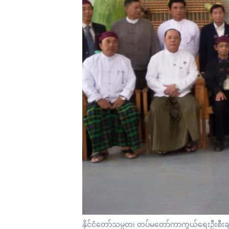
သုတပဒေသာ အင်္ဂလိပ်စာ
အ
ညွန်း
စာမျက်နှာ
သို့
ကျော်
ကြည့်
ရန်
ရှာဖွေ
ရန်
နေရာ
သို့
ကျော်
ရန်
နိုင်ငံတော်သမ္မတ၊ တပ်မတော်ကာကွယ်ရေးဦးစီးချုပ