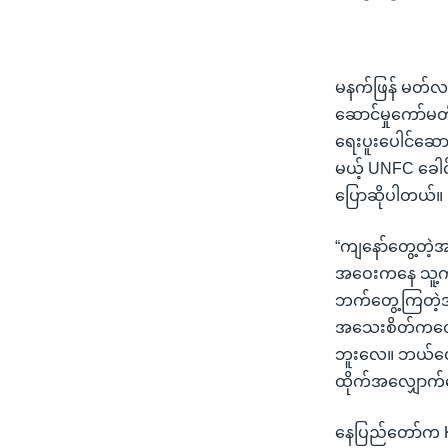
မနက်ဖြန် မတ်လ(၁၇
ဆောင်မှုကော်မတီ 
ရေးပူးပေါင်ဆောင
မယ့် UNFC ခေါင
ပြောဆိုပါတယ်။
“ကျနော်တွေ့တဲ့အ
အဝေးကနေ သူ့ကို
ဘက်တွေ့ကြတဲ့အ
အသေးစိတ်ကတော
ဘူးလေ။ ဘယ်လော
ထိုက်အလျှောက်
နေပြည်တော်က KIO 