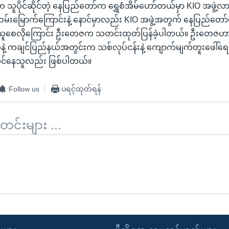
ူပိုင်ဆိုင်တဲ့ နေပြည်တော်က ရွှေစံအိမ်ဟော်တယ်မှာ KIO အဖွဲ့လ
းဝမ်းမြောက်ကြောင်းနဲ့ နောင်မှာလည်း KIO အဖွဲ့အတွက် နေပြည်တော်မှ
်ယူစေလိုကြောင်း ဦးတေဇက သတင်းထုတ်ပြန်ခဲ့ပါတယ်။ ဦးတေဇဟာ
့ ကချင်ပြည်နယ်အတွင်းက သစ်လုပ်ငန်းနဲ့ ကျောက်မျက်တူးဖေါ်ရေး
ကိုင်နေသူလည်း ဖြစ်ပါတယ်။
Follow us
ပရင့်ထုတ်ရန်
်းများ ...