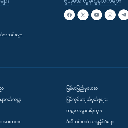
ုများ
ဗွီအိုအေ လူမှုကွန်ယက်များ
းလ်သတင်းလွှာ
ပညာ
မြန်မာပြည်မှပေးစာ
အနာဂတ်ကမ္ဘာ
မြင်ကွင်းကျယ်မှတ်စုများ
ကမ္ဘာတလွှားခရီးသွား
း အားကစား
ဒီသီတင်းပတ် အာရှနိုင်ငံရေး