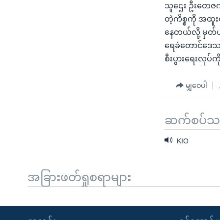
သူဌေး ဦးတေဇက သ
တဲ့ကိစ္စကို အထူ
နေတယ်လို့ မှတ
ရေခဲတောင်ဒေသနဲ
စီးပွားရေးလုပ်
မျှဝေပါ
ဆက်စပ်သတင
KIO
အခြားဖတ်ရှုစရာများ