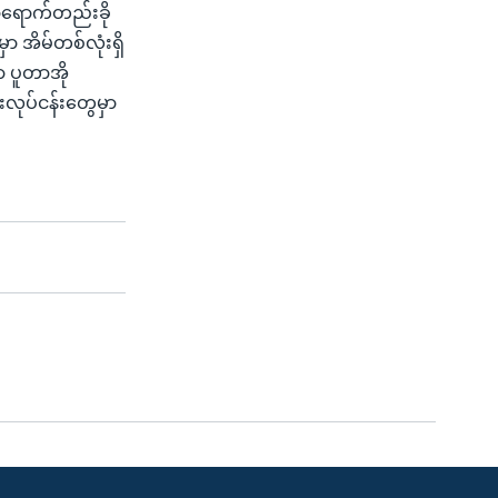
ာရောက်တည်းခို
ာ အိမ်တစ်လုံးရှိ
 ပူတာအို
လုပ်ငန်းတွေမှာ