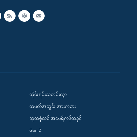
တိုင်းရင်းသတင်းလွှာ
တပတ်အတွင်း အားကစား
သုတစုံလင် အမေရိကန်တခွင်
Gen Z