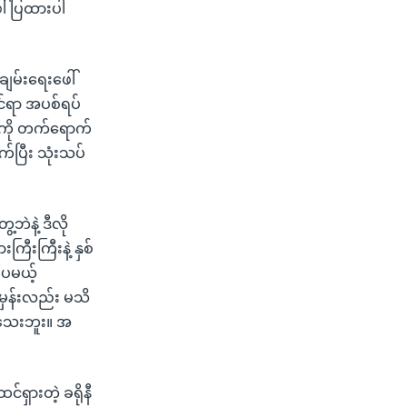
ါ်ပြထားပါ
ချမ်းရေးဖေါ်
ုင်ရာ အပစ်ရပ်
ဲ ကို တက်ရောက်
်ပြီး သုံးသပ်
ဘဲနဲ့ ဒီလို
ီးကြီးနဲ့ နှစ်
ေမယ့်
န်းလည်း မသိ
်သေးဘူး။ အ
်ရှားတဲ့ ခရိုနီ