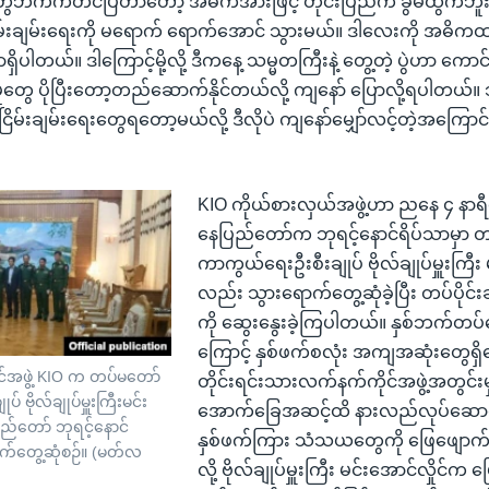
တွေဘက်ကတင်ပြတာတော့ အဓိကအားဖြင့် တိုင်းပြည်က ခွဲမထွက်ဘူး၊ 
မ်းချမ်းရေးကို မရောက် ရောက်အောင် သွားမယ်။ ဒါလေးကို အဓိက
ရှိပါတယ်။ ဒါကြောင့်မို့လို့ ဒီကနေ့ သမ္မတကြီးနဲ့ တွေ့တဲ့ ပွဲဟာ ကောင်းမ
ုတွေ ပိုပြီးတော့တည်ဆောက်နိုင်တယ်လို့ ကျနော် ပြောလို့ရပါတယ်။
မ်းချမ်းရေးတွေရတော့မယ်လို့ ဒီလိုပဲ ကျနော်မျှော်လင့်တဲ့အကြောင်
KIO ကိုယ်စားလှယ်အဖွဲ့ဟာ ညနေ ၄ နာရ
နေပြည်တော်က ဘုရင့်နောင်ရိပ်သာမှာ 
ကာကွယ်ရေးဦးစီးချုပ် ဗိုလ်ချုပ်မှူးကြီး မ
လည်း သွားရောက်တွေ့ဆုံခဲ့ပြီး တပ်ပိုင်း
ကို ဆွေးနွေးခဲ့ကြပါတယ်။ နှစ်ဘက်တပ်တွ
ကြောင့် နှစ်ဖက်စလုံး အကျအဆုံးတွေရှိ
်အဖွဲ့ KIO က တပ်မတော်
တိုင်းရင်းသားလက်နက်ကိုင်အဖွဲ့အတွင်
 ဗိုလ်ချုပ်မှူးကြီးမင်း
အောက်ခြေအဆင့်ထိ နားလည်လုပ်ဆောင် 
ြည်တော် ဘုရင့်နောင်
နှစ်ဖက်ကြား သံသယတွေကို ဖြေဖျောက်နိ
ာက်တွေ့ဆုံစဉ်။ (မတ်လ
လို့ ဗိုလ်ချုပ်မှူးကြီး မင်းအောင်လှိုင်က 