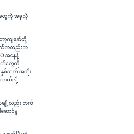
နတွေကို အခုလို
တော့ကျနော်တို့
ာင်ဆက်ကတည်းက
IO အနေနဲ့
ျက်တွေကို
 နှစ်ဘက် အတိုး
စ်တယ်လို့
ီးတချို့လည်း တက်
်ဆောင်မှု