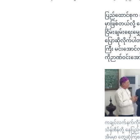
ပြည်ထောင်စုက ခ
မှာဖြစ်တယ်လို့
ငြိမ်းချမ်းရေးမ
ပြောဆိုလိုက်ပါတ
ကြီး မင်းအောင်လှ
ကိုဉာဏ်ဝင်းအေ
ကချင်လက်နက်ကိုင်အ
သိန်းစိန်တို့ နေ
အိမ်မှာ တွေ့ဆုံက