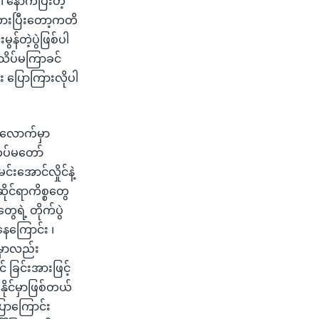
နောက်ပြီးတဲ့
ထားပြီးတော့ကတိ
ွန်တဲ့ပွဲဖြစ်ပါ
 သိပ်မကြာခင်
း ပြောကြားလိုပါ
ီလောက်မှာ
တပ်မတော်
င်းအောင်လှိုင်နဲ့
ဆိုင်ရာကိစ္စတွေ
ေရဲ့ တိုက်ပွဲ
နေကြောင်း ၊
းမှာလည်း
ခြင်းအားဖြင့်
ုင်မှာဖြစ်တယ်
ပြောကြောင်း