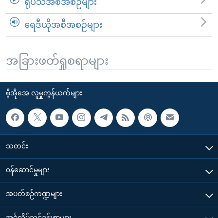
ရုပ်သံအစီအစဉ်များ
ရေဒီယိုအစီအစဉ်များ
အခြားဖတ်ရှုစရာများ
ဗွီအိုအေ လူမှုကွန်ယက်များ
သတင်း
၀န်ဆောင်မှုများ
အပတ်စဉ်ကဏ္ဍများ
အင်္ဂလိပ်သင်ခန်းစာများ