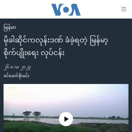
သုံး
ရ
လွယ်ကူ
မြန်မာ
မူလစာမျက်နှာ
စေ
မိုခါဆိုင်ကလုန်းဒဏ် ခံခဲ့ရတဲ့ မြန်မာ့
မြန်မာ
သည့်
စိုက်ပျိုးရေး လုပ်ငန်း
ကမ္ဘာ့သတင်းများ
Link
ဗွီဒီယို
နိုင်ငံတကာ
များ
၂၆ ေမ၊ ၂၀၂၃
သတင်းလွတ်လပ်ခွင့်
အမေရိကန်
ခင်မောင်စိုးမင်း
ပင်မ
ရပ်ဝန်းတခု လမ်းတခု အလွန်
တရုတ်
အကြောင်းအရာ
သို့
အင်္ဂလိပ်စာလေ့လာမယ်
အစ္စရေး-ပါလက်စတိုင်း
ကျော်
အပတ်စဉ်ကဏ္ဍများ
အမေရိကန်သုံးအီဒီယံ
ကြည့်
ရေဒီယိုနှင့်ရုပ်သံ အချက်အလက်များ
မကြေးမုံရဲ့ အင်္ဂလိပ်စာ
ရေဒီယို
ရန်
No media source currently available
ပင်မ
ရေဒီယို/တီဗွီအစီအစဉ်
ရုပ်ရှင်ထဲက အင်္ဂလိပ်စာ
တီဗွီ