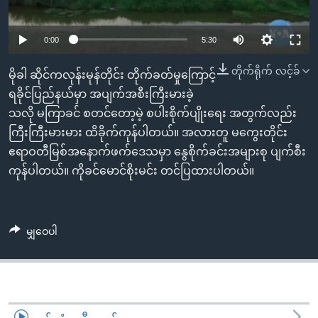
အ
သုတပဒေသာ အင်္ဂလိပ်စာ
ညွန်း
Learning English
0:00
5:30
စာမျက်နှာ
သို့
ဗွီအိုအေ လူမှုကွန်ယက်များ
တိုက်ရိုက် လင့်ခ်
မိုခါ ဆိုင်ကလုန်းမုန်တိုင်း တိုက်ခတ်မှုကြောင့်
ကျော်
ရခိုင်ပြည်နယ်မှာ အပျက်အစီးကြီးမားခဲ့
ကြည့်
သလို မကြာခင် စတင်တော့မဲ့ စပါးစိုက်ပျိုးရေး အတွက်လည်း
ရန်
ဘာသာစကားများ
ကြီးကြီးမားမား ထိခိုက်ကုန်ပါတယ်။ အလားတူ မကွေးတိုင်း
ရှာဖွေ
ဧရာဝတီမြစ်အနောက်ဖက်ဒေသမှာ နွေစိုက်ခင်းအများစု ပျက်စီး
ရန်
ကုန်ပါတယ်။ ကိုခင်မောင်စိုးမင်း တင်ပြထားပါတယ်။
နေရာ
သို့
ကျော်
မျှဝေပါ
ရန်