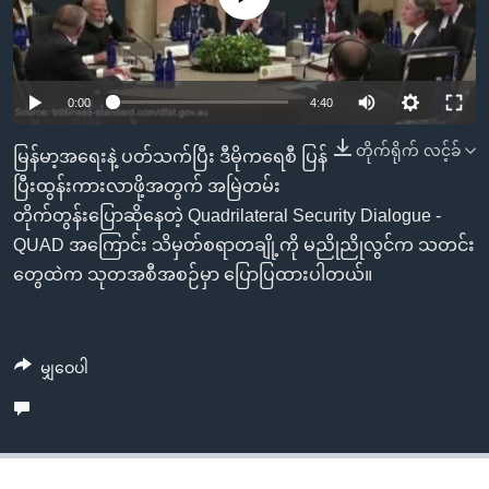
အ
သုတပဒေသာ အင်္ဂလိပ်စာ
ညွန်း
Learning English
စာမျက်နှာ
သို့
ဗွီအိုအေ လူမှုကွန်ယက်များ
0:00
4:40
ကျော်
တိုက်ရိုက် လင့်ခ်
ကြည့်
မြန်မာ့အရေးနဲ့ ပတ်သက်ပြီး ဒီမိုကရေစီ ပြန်
ရန်
ပြီးထွန်းကားလာဖို့အတွက် အမြဲတမ်း
ဘာသာစကားများ
ရှာဖွေ
တိုက်တွန်းပြောဆိုနေတဲ့ Quadrilateral Security Dialogue -
ရန်
QUAD အကြောင်း သိမှတ်စရာတချို့ကို မညိုညိုလွင်က သတင်း
နေရာ
တွေထဲက သုတအစီအစဉ်မှာ ပြောပြထားပါတယ်။
သို့
ကျော်
ရန်
မျှဝေပါ