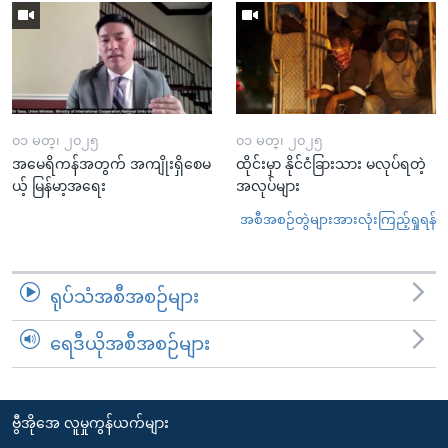
၀၁ မတ္၊ ၂၀၂၅
၀၁ မတ္၊ ၂၀၂၅
အမေရိကန်အတွက် အကျိုးရှိစေမ
ထိုင်းမှာ နိုင်ငံခြားသား မလုပ်ရတဲ့
ယ့် မြန်မာ့အရေး
အလုပ်များ
အစီအစဉ်တွဲများအားလုံးကြည့်ရှုရန်
ရုပ်သံအစီအစဉ်များ
ရေဒီယိုအစီအစဉ်များ
ဗွီအိုအေ လူမှုကွန်ယက်များ