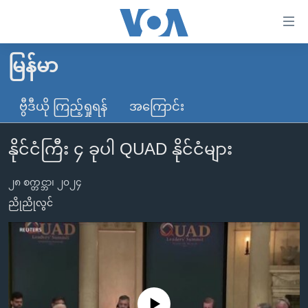
သုံး
ရ
လွယ်ကူ
မြန်မာ
မူလစာမျက်နှာ
စေ
မြန်မာ
ဗွီဒီယို ကြည့်ရှုရန်
အကြောင်း
သည့်
ကမ္ဘာ့သတင်းများ
Link
နိုင်ငံကြီး ၄ ခုပါ QUAD နိုင်ငံများ
ဗွီဒီယို
နိုင်ငံတကာ
များ
သတင်းလွတ်လပ်ခွင့်
အမေရိကန်
ပင်မ
၂၈ စက္တင္ဘာ၊ ၂၀၂၄
ရပ်ဝန်းတခု လမ်းတခု အလွန်
တရုတ်
အကြောင်းအရာ
ညိုညိုလွင်
သို့
အင်္ဂလိပ်စာလေ့လာမယ်
အစ္စရေး-ပါလက်စတိုင်း
ကျော်
အပတ်စဉ်ကဏ္ဍများ
အမေရိကန်သုံးအီဒီယံ
ကြည့်
ရေဒီယိုနှင့်ရုပ်သံ အချက်အလက်များ
မကြေးမုံရဲ့ အင်္ဂလိပ်စာ
ရေဒီယို
ရန်
ပင်မ
ရေဒီယို/တီဗွီအစီအစဉ်
ရုပ်ရှင်ထဲက အင်္ဂလိပ်စာ
တီဗွီ
No media source currently available