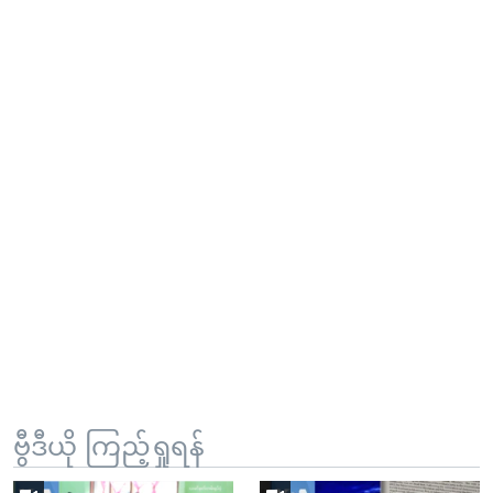
ဗွီဒီယို ကြည့်ရှုရန်