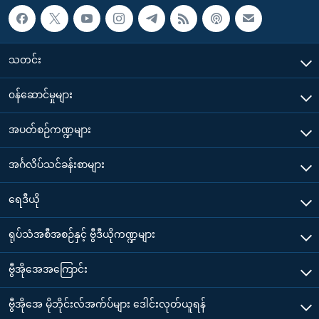
သတင်း
၀န်ဆောင်မှုများ
အပတ်စဉ်ကဏ္ဍများ
အင်္ဂလိပ်သင်ခန်းစာများ
ရေဒီယို
ရုပ်သံအစီအစဉ်နှင့် ဗွီဒီယိုကဏ္ဍများ
ဗွီအိုအေအကြောင်း
ဗွီအိုအေ မိုဘိုင်းလ်အက်ပ်များ ဒေါင်းလုတ်ယူရန်