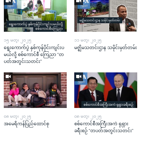
၁၅ မတ္၊ ၂၀၂၅
၁၁ မတ္၊ ၂၀၂၅
ရွေးကောက်ပွဲ နှစ်ကုန်ပိုင်းကျင်းပ
မဇ္ဈိမသတင်းဌာန သမိုင်းမှတ်တမ်း
မယ်လို့ စစ်ကောင်စီ ကြေညာ “တ
ပတ်အတွင်းသတင်း”
၀၈ မတ္၊ ၂၀၂၅
၀၈ မတ္၊ ၂၀၂၅
အမေရိကန်ပြည်ထောင်စု
စစ်ကောင်စီအကြီးအကဲ ရုရှား
ခရီးစဉ် “တပတ်အတွင်းသတင်း”