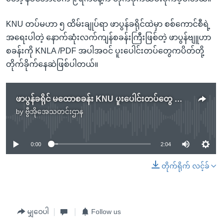
KNU တပ်မဟာ ၅ ထိမ်းချုပ်ရာ ဖာပွန်ခရိုင်ထဲမှာ စစ်ကောင်စီရဲ့
အရေးပါတဲ့ နောက်ဆုံးလက်ကျန်စခန်းကြီးဖြစ်တဲ့ ဖာပွန်ဗျူဟာ
စခန်းကို KNLA /PDF အပါအဝင် ပူးပေါင်းတပ်တွေကပိတ်တို့
တိုက်ခိုက်နေဆဲဖြစ်ပါတယ်။
ဖာပွန်ခရိုင် မထောစခန်း KNU ပူးပေါင်းတပ်တွေ သိမ်းယူ
by
ဗွီအိုအေသတင်းဌာန
No media source currently available
0:00
2:04
တိုက်ရိုက် လင့်ခ်
မျှဝေပါ
Follow us