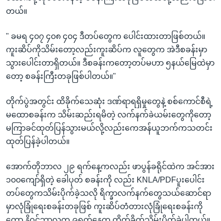
တယ်။
" ခမရ ၄၀၇ ၄၀၈ ၄၀၄ ဒီတပ်တွေက ပေါင်းထားတာဖြစ်တယ်။
ကူးဆိပ်ကိုသိမ်းတော့လည်းကူးဆိပ်က လူတွေက အဲဒီစခန်းမှာ
သွားပေါင်းတာရှိတယ်။ ဒီစခန်းကတော့တပ်မဟာ ၅နယ်မြေထဲမှာ
တော့ စခန်းကြီးတခုဖြစ်ပါတယ်။"
တိုက်ပွဲအတွင်း ထိခိုက်သေဆုံး ဒဏ်ရာရရှိမှုတွေနဲ့ စစ်ကောင်စီရဲ့
မထောစခန်းက သိမ်းဆည်းရမိတဲ့ လက်နက်ခဲယမ်းတွေကိုတော့
မကြာခင်ထုတ်ပြန်သွားမယ်လို့လည်းကေအန်ယူဘက်ကသတင်း
ထုတ်ပြန်ခဲ့ပါတယ်။
အောက်တိုဘာလ ၂၉ ရက်နေ့ကလည်း ဖာပွန်ခရိုင်ထဲက အင်အား
၁၀၀ကျော်ရှိတဲ့ ခေါပုတ် စခန်းကို လည်း KNLA/PDFပူးပေါင်း
တပ်တွေကသိမ်းပိုက်ခဲ့သလို ရိက္ခာလက်နက်တွေသယ်ဆောင်ရာ
မှာလုံခြုံရေးစခန်းတခုဖြစ် ကူးဆိပ်တံတားလုံခြုံရေးစခန်းကို
တော့ နိဝင်ဘာလက ၉ရက်နေ့က တိုက်ခိုက်သိမ်းပိုက်ခဲ့ပါတယ်။