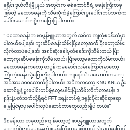
ခရိုင်၊ ဒွယ်လိုးမြို့နယ် အတွင်းက စစ်ကောင်စီရဲ့ စခန်းကြီးတခု
ဖြစ်တဲ့ မထောစခန်းကို သိမ်းပိုက်ခဲ့ကြောင်းပူးပေါင်းတပ်ဘက်က
ခေါင်းဆောင်တဦးကပြောပြပါတယ်။
" မထောစခန်းက ဖာပွန်ဗျူဟာအတွက် အဓိက ကျတဲ့စခန်းထဲမှာ
ပါတယ်ပေါ့နော်၊ ကူးဆိပ်စခန်းသိမ်းပြီးတော့ဆက်ပြီးတော့သိမ်း
လိုက်တာပဲပေါ့နော်၊ အရင်ဆုံးခေါပုတ်စခန်းကိုသိမ်းတယ် ပြီး
တော့ကူးဆိပ်စခန်းကိုသိမ်းတယ်၊ ပြီးတော့မထောကိုသိမ်းတယ်။
မထောစခန်းကတော့ ဖာပွန် ကမမောင်းလမ်းကြောင်းမှာတော့
ကြီးတဲ့စခန်းလို့ပြောလို့ရပါတယ်။ ကျနော်သိသလောက်ကတော့
အင်အား ၁၀၀လောက်ရှိပါတယ်။ အဓိကကတော့ KNU KNLA ဦး
ဆောင်မူ့နဲ့ ပူးပေါင်းတပ်ဖွဲ့တွေပေါင်းပြီးသိမ်းလိုက်တာပေါ့။ ဒ
ရုန်းနဲ့ပတ်သက်လို့ရှိရင် FFT ဒရုန်းတပ်ဖွဲ့ ဒရုန်းပိုင်းဆိုင်ရာရော
မြေပြင်မှာပူးပေါင်းလုပ်ဆောင်တာတွေလည်းရှိပါတယ်။"
ဒီစခန်းဟာ တခုတည်းကျန်တော့တဲ့ ဖာပွန်ဗျူဟာအတွက်
ထောက်ပို့လုပ်ပေးနေတဲ့ စခန်းကြီးတခုဖြစ်တယ်လို့လည်းပြောပါ