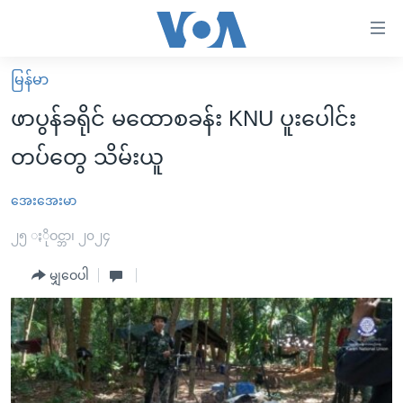
သုံး
ရ
လွယ်ကူ
မြန်မာ
မူလစာမျက်နှာ
စေ
ဖာပွန်ခရိုင် မထောစခန်း KNU ပူးပေါင်း
မြန်မာ
သည့်
တပ်တွေ သိမ်းယူ
ကမ္ဘာ့သတင်းများ
Link
ဗွီဒီယို
နိုင်ငံတကာ
အေးအေးမာ
များ
သတင်းလွတ်လပ်ခွင့်
အမေရိကန်
၂၅ ႏိုဝင္ဘာ၊ ၂၀၂၄
ပင်မ
ရပ်ဝန်းတခု လမ်းတခု အလွန်
တရုတ်
အကြောင်းအရာ
မျှဝေပါ
သို့
အင်္ဂလိပ်စာလေ့လာမယ်
အစ္စရေး-ပါလက်စတိုင်း
ကျော်
အပတ်စဉ်ကဏ္ဍများ
အမေရိကန်သုံးအီဒီယံ
ကြည့်
ရေဒီယိုနှင့်ရုပ်သံ အချက်အလက်များ
မကြေးမုံရဲ့ အင်္ဂလိပ်စာ
ရေဒီယို
ရန်
ပင်မ
ရေဒီယို/တီဗွီအစီအစဉ်
ရုပ်ရှင်ထဲက အင်္ဂလိပ်စာ
တီဗွီ