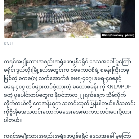
အ
သုတပဒေသာ အင်္ဂလိပ်စာ
ညွန်း
Learning English
စာမျက်နှာ
သို့
ဗွီအိုအေ လူမှုကွန်ယက်များ
ကျော်
ကြည့်
KNU
ရန်
ဘာသာစကားများ
ရှာဖွေ
ကရင်အမျိုးသားအစည်းအရုံး၊ဖာပွန်ခရိုင် ဒေသအခေါ် မူတြော်
ရန်
ခရိုင်၊ ဒွယ်လိုးမြို့နယ်အတွင်းက စစ်ကောင်စီရဲ့ စခန်းကြီးတခု
နေရာ
ဖြစ်တဲ့ စကခ(၈) လက်အောက်ခံ ခမရ-၄၀၇၊ ခမရ-၄၀၈နှင့်
သို့
ခမရ-၄၀၄ တပ်များတပ်စွဲထားတဲ့ မထောစခန်း ကို KNLA/PDF
ကျော်
စတဲ့ ပူပေါင်းတပ်တွေက နိုဝင်ဘာလ၂၂ရက်နေ့က သိမ်းပိုက်
ရန်
လိုက်တယ်လို့ ကေအန်ယူက သတင်းထုတ်ပြန်ပါတယ်။ ဒီသတင်း
ကိုဗွီအိုအေသတင်းထောက်မအေးအေးမာကသတင်းပေးပို့ထား
ပါတယ်။
ကရင်အမျိုးသားအစည်းအရုံး၊ဖာပွန်ခရိုင် ဒေသအခေါ် မူတြော်