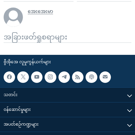
အေးအေးမာ
အခြားဖတ်ရှုစရာများ
ဗွီအိုအေ လူမှုကွန်ယက်များ
သတင်း
၀န်ဆောင်မှုများ
အပတ်စဉ်ကဏ္ဍများ