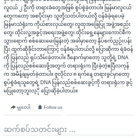
လူငယ် ၂ ဦးကို တရားခံတွေအဖြစ် စွပ်စွဲခဲ့တာပါ။ မြန်မာလူငယ်
တွေကတော့ အစပိုင်းမှာ သူတို့သတ်ပါတယ်လို့ ဝန်ခံခဲ့ရပေမဲ့
မြန်မာသံရုံးက ကိုယ်စားလှယ်တွေ၊ လူထုအခြေပြု အဖွဲ့အစည်း
တွေ၊ ထိုင်းလူ့အခွင့်အရေးအဖွဲ့တွေ၊ ထိုင်းရှေ့နေများကောင်စီက
သွားရောက် စစ်ဆေးမေးမြန်းတဲ့ အခါမှာတော့ နှိပ်စက်ညှဉ်းပန်း
ပြီး ထွက်ဆိုခိုင်းတာကြောင့် ဝန်ခံရပါတယ်လို့ ပြောဆိုကာ ရဲခံဝန်
ကို ပြန်လည် ရုပ်သိမ်းခဲ့တာပါ။ ဒီနောက်မှာတော့ သူတို့ရဲ့ DNA
ကို ပြန်လည်စစ်ဆေးဖို့အတွက် တရားရုံးက ပြီးခဲ့တဲ့ဧပြီလကုန်
က အမိန့်ချမှတ်ခဲ့တာပါ။ ဇူလိုင်လ ၈ ရက်နေ့ တရားခွင်မှာတော့
စွပ်စွဲခံရသူတွေရဲ့ DNA ပြန်လည်စစ်ဆေးခွင့်ကို တရားရုံးက ခွင့်
မပြုတော့ဘူးလ့ို ပြောဆိုခဲ့ပါတယ်။
မျှဝေပါ
Follow us
ဆက်စပ်သတင်းများ ...