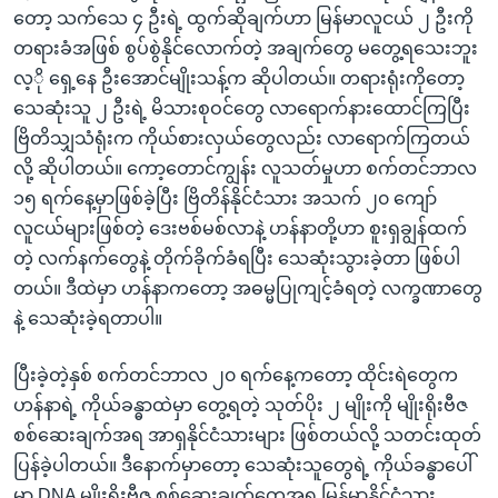
တော့ သက်သေ ၄ ဦးရဲ့ ထွက်ဆိုချက်ဟာ မြန်မာလူငယ် ၂ ဦးကို
တရားခံအဖြစ် စွပ်စွဲနိုင်လောက်တဲ့ အချက်တွေ မတွေ့ရသေးဘူး
လ့ို ရှေ့နေ ဦးအောင်မျိုးသန့်က ဆိုပါတယ်။ တရားရုံးကိုတော့
သေဆုံးသူ ၂ ဦးရဲ့ မိသားစုဝင်တွေ လာရောက်နားထောင်ကြပြီး
ဗြိတိသျှသံရုံးက ကိုယ်စားလှယ်တွေလည်း လာရောက်ကြတယ်
လို့ ဆိုပါတယ်။ ကော့တောင်ကျွန်း လူသတ်မှုဟာ စက်တင်ဘာလ
၁၅ ရက်နေ့မှာဖြစ်ခဲ့ပြီး ဗြိတိန်နိုင်ငံသား အသက် ၂၀ ကျော်
လူငယ်များဖြစ်တဲ့ ဒေးဗစ်မစ်လာနဲ့ ဟန်နာတို့ဟာ စူးရှချွန်ထက်
တဲ့ လက်နက်တွေနဲ့ တိုက်ခိုက်ခံရပြီး သေဆုံးသွားခဲ့တာ ဖြစ်ပါ
တယ်။ ဒီထဲမှာ ဟန်နာကတော့ အဓမ္မပြုကျင့်ခံရတဲ့ လက္ခဏာတွေ
နဲ့ သေဆုံးခဲ့ရတာပါ။
ပြီးခဲ့တဲ့နှစ် စက်တင်ဘာလ ၂၀ ရက်နေ့ကတော့ ထိုင်းရဲတွေက
ဟန်နာရဲ့ ကိုယ်ခန္ဓာထဲမှာ တွေ့ရတဲ့ သုတ်ပိုး ၂ မျိုးကို မျိုးရိုးဗီဇ
စစ်ဆေးချက်အရ အာရှနိုင်ငံသားများ ဖြစ်တယ်လို့ သတင်းထုတ်
ပြန်ခဲ့ပါတယ်။ ဒီနောက်မှာတော့ သေဆုံးသူတွေရဲ့ ကိုယ်ခန္ဓာပေါ်
မှာ DNA မျိုးရိုးဗီဇ စစ်ဆေးချက်တွေအရ မြန်မာနိုင်ငံသား