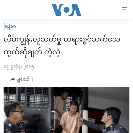
သုံး
ရ
လွယ်ကူ
မြန်မာ
မူလစာမျက်နှာ
စေ
လိပ်ကျွန်းလူသတ်မှု တရားခွင်သက်သေ
မြန်မာ
သည့်
ထွက်ဆိုချက် ကွဲလွဲ
ကမ္ဘာ့သတင်းများ
Link
ဗွီဒီယို
နိုင်ငံတကာ
၀၉ ဇူလိုင္၊ ၂၀၁၅
များ
သတင်းလွတ်လပ်ခွင့်
အမေရိကန်
ပင်မ
မျှဝေပါ
ရပ်ဝန်းတခု လမ်းတခု အလွန်
တရုတ်
အကြောင်းအရာ
သို့
အင်္ဂလိပ်စာလေ့လာမယ်
အစ္စရေး-ပါလက်စတိုင်း
ကျော်
အပတ်စဉ်ကဏ္ဍများ
အမေရိကန်သုံးအီဒီယံ
ကြည့်
ရေဒီယိုနှင့်ရုပ်သံ အချက်အလက်များ
မကြေးမုံရဲ့ အင်္ဂလိပ်စာ
ရေဒီယို
ရန်
ပင်မ
ရေဒီယို/တီဗွီအစီအစဉ်
ရုပ်ရှင်ထဲက အင်္ဂလိပ်စာ
တီဗွီ