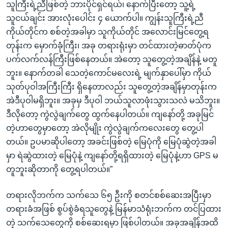
သူကြီးရဲ့ညီဖြစ်တဲ့ ဘားပိုင်ရှင်ရယ်၊ နောက်ပြီးတော့ သူ့ရဲ့
သူငယ်ချင်း အားလုံးပေါင်း ၄ ယောက်ပါ။ ကျွန်းသူကြီးရဲ့ညီ
ကိုယ်တိုင်က စစ်တဲ့အခါမှာ သူကိုယ်တိုင် အလောင်းမြင်တွေ့ရ
တုန်းက မှောက်ခုံကြီး၊ အခု တရားရုံးမှာ တင်ထားတဲ့ဓာတ်ပုံက
ပက်လက်လန်ကြီးဖြစ်နေတယ်။ အဲတော့ သူတွေ့တဲ့အချိန်နဲ့ မတူ
ဘူး။ နောက်တခါ သေတဲ့ကောင်မလေးရဲ့ မျက်နှာပေါ်မှာ ကိုယ်
သုတ်ပုဝါအကြီးကြီး ရှိနေတာလည်း သူတွေ့တဲ့အချိန်မှာတုန်းက
အဲဒီပုဝါမရှိဘူး။ အခုမှ ဒီပုဝါ ဘယ်သူလာဖုံးသွားသလဲ မသိဘူး။
ဒီလိုတော့ ကွဲလွဲချက်တွေ ထွက်နေပါတယ်။ ကျနော်တို့ အခုမြင်
တဲ့ဟာတွေမှာတော့ အဲလိုမျိုး ကွဲလွဲချက်ကလေးတွေ တွေ့ပါ
တယ်။ ဥပမာဆိုပါတော့ အခင်းဖြစ်တဲ့ မြေပုံကို မြေပုံဆွဲတဲ့အခါ
မှာ ရဲဆွဲထားတဲ့ မြေပုံနဲ့ ကျနော်တို့ရရှိထားတဲ့ မြေပုံနဲ့ဟာ GPS မ
တူဘူးဆိုတာကို တွေ့ရပါတယ်။”
တရားလိုဘက်က သက်သေ ၆၅ ဦးကို စတင်စစ်ဆေးအပြီးမှာ
တရားခံအဖြစ် စွပ်စွဲခံရသူတွေနဲ့ မြန်မာသံရုံးဘက်က တင်ပြထား
တဲ့ သက်သေတွေကို စစ်ဆေးရမှာ ဖြစ်ပါတယ်။ အခုအချိန်အထိ