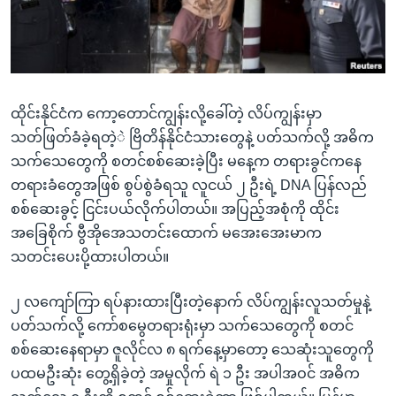
အ
သုတပဒေသာ အင်္ဂလိပ်စာ
ညွန်း
Learning English
စာမျက်နှာ
သို့
ဗွီအိုအေ လူမှုကွန်ယက်များ
ကျော်
ထိုင်းနိုင်ငံက ကော့တောင်ကျွန်းလို့ခေါ်တဲ့ လိပ်ကျွန်းမှာ
ကြည့်
သတ်ဖြတ်ခံခဲ့ရတဲ့ဲ ဗြိတိန်နိုင်ငံသားတွေနဲ့ ပတ်သက်လို့ အဓိက
ရန်
သက်သေတွေကို စတင်စစ်ဆေးခဲ့ပြီး မနေ့က တရားခွင်ကနေ
ဘာသာစကားများ
ရှာဖွေ
တရားခံတွေအဖြစ် စွပ်စွဲခံရသူ လူငယ် ၂ ဦးရဲ့ DNA ပြန်လည်
ရန်
စစ်ဆေးခွင့် ငြင်းပယ်လိုက်ပါတယ်။ အပြည့်အစုံကို ထိုင်း
နေရာ
အခြေစိုက် ဗွီအိုအေသတင်းထောက် မအေးအေးမာက
သို့
သတင်းပေးပို့ထားပါတယ်။
ကျော်
ရန်
၂ လကျော်ကြာ ရပ်နားထားပြီးတဲ့နောက် လိပ်ကျွန်းလူသတ်မှုနဲ့
ပတ်သက်လို့ ကော်စမွေတရားရုံးမှာ သက်သေတွေကို စတင်
စစ်ဆေးနေရာမှာ ဇူလိုင်လ ၈ ရက်နေ့မှာတော့ သေဆုံးသူတွေကို
ပထမဦးဆုံး တွေ့ရှိခဲ့တဲ့ အမှုလိုက် ရဲ ၁ ဦး အပါအဝင် အဓိက