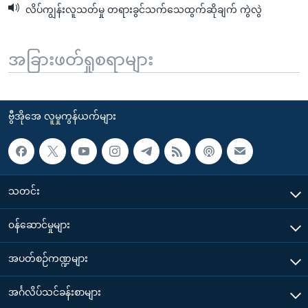
လိပ်ကျွန်းလူသတ်မှု တရားခွင်သက်သေထွက်ဆိုချက် ကွဲလွဲ
အခြားဖတ်ရှုစရာများ
ဗွီအိုအေ လူမှုကွန်ယက်များ
သတင်း
၀န်ဆောင်မှုများ
အပတ်စဉ်ကဏ္ဍများ
အင်္ဂလိပ်သင်ခန်းစာများ