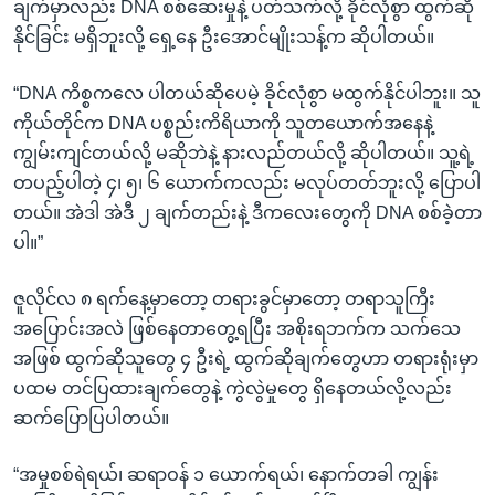
ချက်မှာလည်း DNA စစ်ဆေးမှုနဲ့ ပတ်သက်လို့ ခိုင်လုံစွာ ထွက်ဆို
နိုင်ခြင်း မရှိဘူးလို့ ရှေ့နေ ဦးအောင်မျိုးသန့်က ဆိုပါတယ်။
“DNA ကိစ္စကလေ ပါတယ်ဆိုပေမဲ့ ခိုင်လုံစွာ မထွက်နိုင်ပါဘူး။ သူ
ကိုယ်တိုင်က DNA ပစ္စည်းကိရိယာကို သူတယောက်အနေနဲ့
ကျွမ်းကျင်တယ်လို့ မဆိုဘဲနဲ့ နားလည်တယ်လို့ ဆိုပါတယ်။ သူ့ရဲ့
တပည့်ပါတဲ့ ၄၊ ၅၊ ၆ ယောက်ကလည်း မလုပ်တတ်ဘူးလို့ ပြောပါ
တယ်။ အဲဒါ အဲဒီ ၂ ချက်တည်းနဲ့ ဒီကလေးတွေကို DNA စစ်ခဲ့တာ
ပါ။”
ဇူလိုင်လ ၈ ရက်နေ့မှာတော့ တရားခွင်မှာတော့ တရာသူကြီး
အပြောင်းအလဲ ဖြစ်နေတာတွေ့ရပြီး အစိုးရဘက်က သက်သေ
အဖြစ် ထွက်ဆိုသူတွေ ၄ ဦးရဲ့ ထွက်ဆိုချက်တွေဟာ တရားရုံးမှာ
ပထမ တင်ပြထားချက်တွေနဲ့ ကွဲလွဲမှုတွေ ရှိနေတယ်လို့လည်း
ဆက်ပြောပြပါတယ်။
“အမှုစစ်ရဲရယ်၊ ဆရာဝန် ၁ ယောက်ရယ်၊ နောက်တခါ ကျွန်း