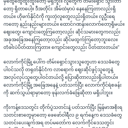
မှထွေထွေထူးထူးတော့ မရှိဘူး။ လူတွေက တိမ်းရှောင် သွားတာ
တော့ ရှိတာပေါ့။ ဒီအတိုင်း အိမ်ထဲမှာပဲ နေနေကြတာလည်းရှိ
တယ်။ ဟိုဖက်နိုင်ငံကို ကူးတဲ့လူတွေလည်းရှိတယ်။ လူဦးရေ
ကတော့ နည်းနည်းများတယ်။ ထောင်ဂဏန်းလောက်တော့ရှိမယ်။
ဈေးတွေ၊ ကျောင်းတွေကြတော့လည်း ဆိုင်သမားတွေကလည်း
အခုအခြေအနေကြတော့လည်း ဆိုင်မထွက်ကြတော့ဘူးလေ။
တံခါးပဲပိတ်ထားကြတာ။ ကျောင်းတွေလည်း ပိတ်ထားတယ်။”
လောက်ကိုင်မြို့ပေါ်က တိမ်းရှောင်သွားသူတွေဟာ ဒေသခံတွေ
ပါဝင်သလို တရုတ်နိုင်ငံက လာရောက် ဈေးဆိုင်ဖွင့်သူတွေနဲ့
အလုပ်လုပ်သူတွေပါဝင်တယ်လို့ ပြောဆိုတာလည်းရှိပါတယ်။
လောက်ကိုင်မြို့အခြေအနေနဲ့ ပတ်သက်ပြီး လောက်ကိုင်ရဲစခန်း
ကို ဆက်သွယ်ရာမှာတော့ ဖုန်းလက်ခံဖြေဆိုတာ မရှိပါဘူး။
ကိုးကန့်ဒေသတွင်း တိုက်ပွဲသတင်းနဲ့ ပတ်သက်ပြီး မြန်မာအစိုးရ
သတင်းစာတွေမှာတော့ ဖေဖော်ဝါရီလ ၉ ရက်နေ့က ဒေသခံတွေ
သတင်းပေးချက်အရ တပ်မတော်က လေက်ကိုင်ဒေသတွင်း