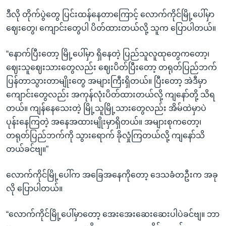
ဒီလို တိုက်ပွဲတွေ ပြင်းထန်နေတာကြောင့် လောက်ကိုင်မြို့ပေါ်မှာ
ဈေးတွေ၊ ကျောင်းတွေပါ ပိတ်ထားတယ်လို့ သူက ပြောပါတယ်။
“နောက်ပြီးတော့ မြို့ပေါ်မှာ ရှိနေတဲ့ ပြည်သူလူထုတွေကတော့၊
ဈေးသူဈေးသားတွေလည်း ဈေးပိတ်ပြီးတော့ တရုတ်ပြည်ဘက်
ပြန်တာသွားတာမျိုးတွေ အများကြီးရှိတယ်။ ပြီးတော့ အဲဒီမှာ
ကျောင်းတွေလည်း အကုန်လုံးပိတ်ထားတယ်လို့ ကျနော်တို့ သိရ
တယ်။ ကျန်နေသေးတဲ့ မြို့သူမြို့သားတွေလည်း အိမ်ထဲမှာပဲ
ပုန်းနေကြတဲ့ အနေအထားမျိုးမှာရှိတယ်။ အများစုကတော့၊
တရုတ်ပြည်ဘက်ကို သွားရောက် ခိုလှုံကြတယ်လို့ ကျနော်သိ
တယ်ခင်ဗျ။”
လောက်ကိုင်မြို့ပေါ်က အခြေအနေကိုတော့ ဒေသခံတဦးက အခု
လို ပြောပါတယ်။
“လောက်ကိုင်မြို့ပေါ်မှာတော့ အေးအေးဆေးဆေးပါပဲခင်ဗျ။ ဘာ