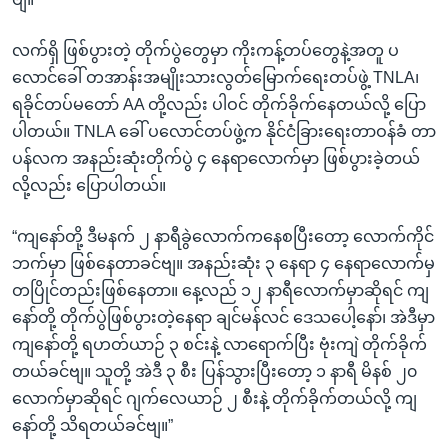
လက်ရှိ ဖြစ်ပွားတဲ့ တိုက်ပွဲတွေမှာ ကိုးကန့်တပ်တွေနဲ့အတူ ပ
လောင်ခေါ် တအာန်းအမျိုးသားလွတ်မြောက်ရေးတပ်ဖွဲ့ TNLA၊
ရခိုင်တပ်မတော် AA တို့လည်း ပါဝင် တိုက်ခိုက်နေတယ်လို့ ပြော
ပါတယ်။ TNLA ခေါ် ပလောင်တပ်ဖွဲ့က နိုင်ငံခြားရေးတာဝန်ခံ တာ
ပန်လက အနည်းဆုံးတိုက်ပွဲ ၄ နေရာလောက်မှာ ဖြစ်ပွားခဲ့တယ်
လို့လည်း ပြောပါတယ်။
“ကျနော်တို့ ဒီမနက် ၂ နာရီခွဲလောက်ကနေစပြီးတော့ လောက်ကိုင်
ဘက်မှာ ဖြစ်နေတာခင်ဗျ။ အနည်းဆုံး ၃ နေရာ ၄ နေရာလောက်မှ
တပြိုင်တည်းဖြစ်နေတာ။ နေ့လည် ၁၂ နာရီလောက်မှာဆိုရင် ကျ
နော်တို့ တိုက်ပွဲဖြစ်ပွားတဲ့နေရာ ချင်မန်လင် ဒေသပေါ့နော်၊ အဲဒီမှာ
ကျနော်တို့ ရဟတ်ယာဉ် ၃ စင်းနဲ့ လာရောက်ပြီး ဗုံးကျဲ တိုက်ခိုက်
တယ်ခင်ဗျ။ သူတို့ အဲဒီ ၃ စီး ပြန်သွားပြီးတော့ ၁ နာရီ မိနစ် ၂၀
လောက်မှာဆိုရင် ဂျက်လေယာဉ် ၂ စီးနဲ့ တိုက်ခိုက်တယ်လို့ ကျ
နော်တို့ သိရတယ်ခင်ဗျ။”