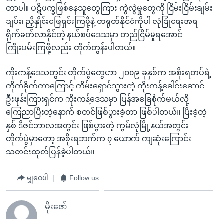
တာပါ။ ပဋိပက္ခဖြစ်နေသူတွေကြား ကွဲလွဲမှုတွေကို ငြိမ်းငြိမ်းချမ်း
ချမ်း၊ ညှိနှိုင်းဖြေရှင်းကြဖို့နဲ့ တရုတ်နိုင်ငံကိုပါ လုံခြုံရေးအရ
ရိုက်ခတ်လာနိုင်တဲ့ နယ်စပ်ဒေသမှာ တည်ငြိမ်မှုရအောင်
ကြိုးပမ်းကြဖို့လည်း တိုက်တွန်းပါတယ်။
ကိုးကန့်ဒေသတွင်း တိုက်ပွဲတွေဟာ ၂၀၀၉ ခုနှစ်က အစိုးရတပ်ရဲ့
တိုက်ခိုက်တာကြောင့် တိမ်းရှောင်သွားတဲ့ ကိုးကန့်ခေါင်းဆောင်
ဦးဖုန်းကြားရှင်က ကိုးကန့်ဒေသမှာ ပြန်အခြေစိုက်မယ်လို့
ကြေညာပြီးတဲ့နောက် စတင်ဖြစ်ပွားခဲ့တာ ဖြစ်ပါတယ်။ ပြီးခဲ့တဲ့
နှစ် ဒီဇင်ဘာလအတွင်း ဖြစ်ပွားတဲ့ ကွမ်လုံမြို့နယ်အတွင်း
တိုက်ပွဲမှာတော့ အစိုးရဘက်က ၇ ယောက် ကျဆုံးကြောင်း
သတင်းထုတ်ပြန်ခဲ့ပါတယ်။
မျှဝေပါ
Follow us
မိုးဇော်