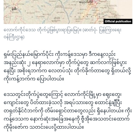
အ
သုတပဒေသာ အင်္ဂလိပ်စာ
ညွန်း
Learning English
စာမျက်နှာ
သို့
ဗွီအိုအေ လူမှုကွန်ယက်များ
လောက်ကိုင်ဒေသ တိုက်ပွဲဖြစ်ပွားရာပြမြေပုံ။ (ဓာတ်ပုံ- ပြန်ကြားရေး
ကျော်
ဝန်ကြီးဌာန)
ကြည့်
ရန်
ရှမ်းပြည်နယ်မြောက်ပိုင်း ကိုးကန့်ဒေသမှာ ဒီကနေ့လည်း
ဘာသာစကားများ
ရှာဖွေ
အနည်းဆုံး ၂ နေရာလောက်မှာ တိုက်ပွဲတွေ ဆက်လက်ဖြစ်ပွား
ရန်
နေပြီး အစိုးရဘက်က လေတပ်သုံး တိုက်ခိုက်တာတွေ ရှိတယ်လို့
နေရာ
ကိုးကန့်ဘက်က ပြောပါတယ်။
သို့
ကျော်
ဒေသတွင်းတိုက်ပွဲတွေကြောင့် လောက်ကိုင်မြို့မှာ ဈေးတွေ၊
ရန်
ကျောင်းတွေ ပိတ်ထားခဲ့သလို အရပ်သားတွေ ထောင်နဲ့ချီပြီး
တရုတ်နိုင်ငံဘက်ကို တိမ်းရှောင်တာတွေလည်း ရှိနေပါတယ်။ ကိုး
ကန့်ဒေသက နောက်ဆုံးအခြေအနေကို ဗွီအိုအေသတင်းထောက်
ကိုမိုးဇော်က သတင်းပေးပို့ထားပါတယ်။