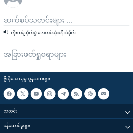
ဆက်စပ်သတင်းများ ...
ကိုးကန့်တိုက်ပွဲ လေတပ်သုံးတိုက်ခိုက်
အခြားဖတ်ရှုစရာများ
ဗွီအိုအေ လူမှုကွန်ယက်များ
သတင်း
၀န်ဆောင်မှုများ