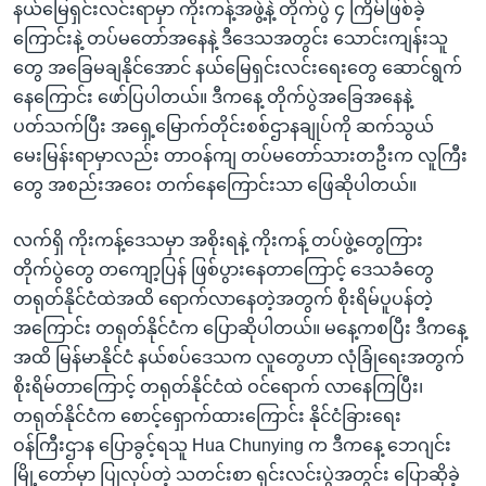
နယ်မြေရှင်းလင်းရာမှာ ကိုးကန့်အဖွဲ့နဲ့ တိုက်ပွဲ ၄ ကြိမ်ဖြစ်ခဲ့
ကြောင်းနဲ့ တပ်မတော်အနေနဲ့ ဒီဒေသအတွင်း သောင်းကျန်းသူ
တွေ အခြေမချနိုင်အောင် နယ်မြေရှင်းလင်းရေးတွေ ဆောင်ရွက်
နေကြောင်း ဖော်ပြပါတယ်။ ဒီကနေ့ တိုက်ပွဲအခြေအနေနဲ့
ပတ်သက်ပြီး အရှေ့မြောက်တိုင်းစစ်ဌာနချုပ်ကို ဆက်သွယ်
မေးမြန်းရာမှာလည်း တာဝန်ကျ တပ်မတော်သားတဦးက လူကြီး
တွေ အစည်းအဝေး တက်နေကြောင်းသာ ဖြေဆိုပါတယ်။
လက်ရှိ ကိုးကန့်ဒေသမှာ အစိုးရနဲ့ ကိုးကန့် တပ်ဖွဲ့တွေကြား
တိုက်ပွဲတွေ တကျော့ပြန် ဖြစ်ပွားနေတာကြောင့် ဒေသခံတွေ
တရုတ်နိုင်ငံထဲအထိ ရောက်လာနေတဲ့အတွက် စိုးရိမ်ပူပန်တဲ့
အကြောင်း တရုတ်နိုင်ငံက ပြောဆိုပါတယ်။ မနေ့ကစပြီး ဒီကနေ့
အထိ မြန်မာနိုင်ငံ နယ်စပ်ဒေသက လူတွေဟာ လုံခြုံရေးအတွက်
စိုးရိမ်တာကြောင့် တရုတ်နိုင်ငံထဲ ဝင်ရောက် လာနေကြပြီး၊
တရုတ်နိုင်ငံက စောင့်ရှောက်ထားကြောင်း နိုင်ငံခြားရေး
ဝန်ကြီးဌာန ပြောခွင့်ရသူ Hua Chunying က ဒီကနေ့ ဘေဂျင်း
မြို့တော်မှာ ပြုလုပ်တဲ့ သတင်းစာ ရှင်းလင်းပွဲအတွင်း ပြောဆိုခဲ့