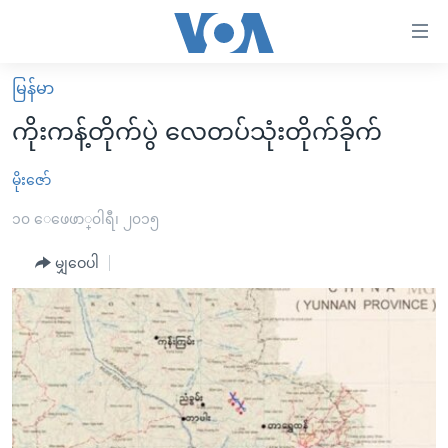
သုံး
ရ
လွယ်ကူ
မြန်မာ
မူလစာမျက်နှာ
စေ
ကိုးကန့်တိုက်ပွဲ လေတပ်သုံးတိုက်ခိုက်
မြန်မာ
သည့်
ကမ္ဘာ့သတင်းများ
မိုးဇော်
Link
ဗွီဒီယို
နိုင်ငံတကာ
၁၀ ေဖေဖာ္၀ါရီ၊ ၂၀၁၅
များ
သတင်းလွတ်လပ်ခွင့်
အမေရိကန်
မျှဝေပါ
ပင်မ
ရပ်ဝန်းတခု လမ်းတခု အလွန်
တရုတ်
အကြောင်းအရာ
သို့
အင်္ဂလိပ်စာလေ့လာမယ်
အစ္စရေး-ပါလက်စတိုင်း
ကျော်
အပတ်စဉ်ကဏ္ဍများ
အမေရိကန်သုံးအီဒီယံ
ကြည့်
ရေဒီယိုနှင့်ရုပ်သံ အချက်အလက်များ
မကြေးမုံရဲ့ အင်္ဂလိပ်စာ
ရေဒီယို
ရန်
ပင်မ
ရေဒီယို/တီဗွီအစီအစဉ်
ရုပ်ရှင်ထဲက အင်္ဂလိပ်စာ
တီဗွီ