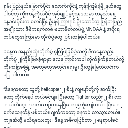
ရှမ်းပြည်နယ်မြောက်ပိုင်း လောက်ကိုင်နဲ့ ကုန်းကြမ်းမြို့နယ်တွေ
ပါဝင်တဲ့ ကိုးကန့်ကိုယ်ပိုင် အုပ်ချုပ်ခွင့်ရဒေသမှာ တနင်္လာနေ့
နေ့ခင်းပိုင်းက စတင်ပြီး ဦးဖုန်ကြားရှင် ဦးဆောင်တဲ့ မြန်မာပြည်
အမျိုးသား ဒီမိုကရက်တစ် မဟာမိတ်တပ်ဖွဲ့ MNDAA နဲ့ အစိုးရ
တပ်တွေအကြားမှာ တိုက်ပွဲတွေ ပြင်းထန်ခဲ့ပါတယ်။
မနေ့က အနည်းဆုံးတိုက်ပွဲ ၄ကြိမ်ဖြစ်ခဲ့သလို ဒီကနေ့လည်း
တိုက်ပွဲ ၂ကြိမ်ဖြစ်ခဲ့ရာမှာ လေကြောင်းကပါ တိုက်ခိုက်ခဲ့တယ်လို့
ကိုးကန့်အဖွဲ့ရဲ့ အထွေထွေအတွင်းရေးမှုး ဦးထွန်းမြတ်လင်းက
ပြောပါတယ်။
“ဒီနေ့ကတော့ သူတို့ helicopter ၂ စီးနဲ့ ကျနော်တို့ကို ဆက်ပြီး
တော့ တိုက်နေပါတယ်ခင်ဗျ။ ပြီးတော့ Fighter လည်း ၂ စီး လာ
တယ်၊ ဒီနေ့။ ရဟတ်ယာဉ်ကနေပြီးတော့မှ ဗုံးကျဲတယ်။ ပြီးတော့
စက်သေနတ်နဲ့ ပစ်တယ်။ ဂျက်ကတော့ ခနကပဲ လာသွားတယ်။
ကျနော်တို့ မသိရသေးဘူး။ ဒီနေ့ အဓိကဖြစ်တာ ၂ နေရာပါခင်
ဗျ။”