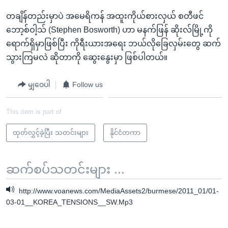
တချိန်တည်းမှာပဲ အမေရိကန် အထူးကိုယ်စားလှယ် စတီဖင်
ဘော့စ်ဝါ့သ် (Stephen Bosworth) ဟာ မနက်ဖြန် ဆိုးလ်မြို့ကို
ရောက်ရှိမှာဖြစ်ပြီး ကိုရီးယားအရေး ဘယ်လိုခြေလှမ်းတွေ ဆက်
သွားကြမလဲ ဆိုတာကို ဆွေးနွေးမှာ ဖြစ်ပါတယ်။
မျှဝေပါ
Follow us
This item is part of
ထုတ်လွှင့်ခဲ့ပြီး သတင်းများ
နိုင်ငံတကာ
ဆက်စပ်သတင်းများ ...
http://www.voanews.com/MediaAssets2/burmese/2011_01/01-
03-01__KOREA_TENSIONS__SW.Mp3