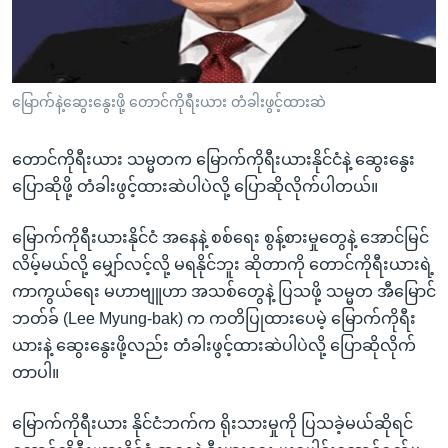
အ
သုတပဒေသာ အင်္ဂလိပ်စာ
ညွန်း
Learning English
စာမျက်နှာ
သို့
ဗွီအိုအေ လူမှုကွန်ယက်များ
မြောက်နဲ့ဆွေးနွေးဖို့ တောင်ကိုရီးယား တံခါးဖွင့်ထားဆဲ
ကျော်
ကြည့်
တောင်ကိုရီးယား သမ္မတက မြောက်ကိုရီးယားနိုင်ငံနဲ့ ဆွေးနွေး
ရန်
ဘာသာစကားများ
ပြောဆိုဖို့ တံခါးဖွင့်ထားဆဲပါပဲလို့ ပြောဆိုလိုက်ပါတယ်။
ရှာဖွေ
ရန်
မြောက်ကိုရီးယားနိုင်ငံ အနေနဲ့ စစ်ရေး စွန့်စားမှုတွေနဲ့ အောင်မြင်
နေရာ
လိမ့်မယ်လို့ မျှော်လင့်လို့ မရနိုင်ဘူး ဆိုတာကို တောင်ကိုရီးယားရဲ့
သို့
ကာကွယ်ရေး မဟာဗျူဟာ အသစ်တွေနဲ့ ပြသဖို့ သမ္မတ အီမြောင်
ကျော်
ဘတ်ခ် (Lee Myung-bak) က ကတိပြုထားပေမဲ့ မြောက်ကိုရီး
ရန်
ယားနဲ့ ဆွေးနွေးဖို့လည်း တံခါးဖွင့်ထားဆဲပါပဲလို့ ပြောဆိုလိုက်
တာပါ။
မြောက်ကိုရီးယား နိုင်ငံဘက်က ရိုးသားမှုကို ပြသခဲ့မယ်ဆိုရင်