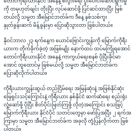
တောင်ကိုရီးယားနိုင်ငံ အနေနဲ့ စီးပွားရေး ပူးပေါင်းဆောင်ရွက်မှု
ကို တမုဟုတ်ချင်း တိုးပြီး လုပ်ဆောင်ဖို့ ပြင်ဆင်ထားပြီး ဖြစ်
တယ်လို့ သမ္မတ အီမြောင်ဘတ်ခ်က ဒီနေ့ နှစ်သစ်ကူး
နှုတ်ခွန်းဆက် မိန့်ခွန်းမှာ ပြောဆိုသွားတာ ဖြစ်ပါတယ်။
နိုဝင်ဘာလ ၂၃ ရက်နေ့က ယောင်ဗြောင်းကျွန်းကို မြောက်ကိုရီး
ယားက တိုက်ခိုက်ခဲ့တဲ့ အဖြစ်မျိုး နောက်ထပ် ထပ်မကြုံရအောင်
တောင်ကိုရီးယားနိုင်ငံ အနေနဲ့ ကာကွယ်ရေးစနစ် ပိုပြီးခိုင်မာ
အောင် ထူထောင်မှ ဖြစ်မယ်လို့ သမ္မတ အီမြောင်ဘတ်ခ်က
ပြောဆိုလိုက်ပါတယ်။
ကိုရီးယားကျွန်းဆွယ် တည်ငြိမ်ရေး အမြန်ဆုံးနဲ့ အဖြစ်နိုင်ဆုံး
ဖြေရှင်းသင့်ကြောင်းနဲ့ ကိုရီးယား နှစ်နိုင်ငံ ဆက်ဆံရေး စည်းရုံး
လှုံ့ဆော်ဖို့ ပိုပြီး စိတ်ပိုင်းဖြတ်ကြဖို့ လိုတဲ့အကြောင်း စသဖြင့်
မြောက်ကိုရီးယား နိုင်ငံပိုင် သတင်းတွေမှာ ဖော်ပြအပြီး ၂ ရက်အ
ကြာမှာ သမ္မတ အီမြောင်ဘတ်ခ်က အခုလို တုံ့ပြန်လိုက်တာ ဖြစ်
ပါတယ်။