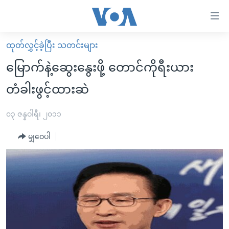
သုံး
ရ
လွယ်ကူ
ထုတ်လွှင့်ခဲ့ပြီး သတင်းများ
မူလစာမျက်နှာ
စေ
မြောက်နဲ့ဆွေးနွေးဖို့ တောင်ကိုရီးယား
မြန်မာ
သည့်
တံခါးဖွင့်ထားဆဲ
ကမ္ဘာ့သတင်းများ
Link
ဗွီဒီယို
နိုင်ငံတကာ
၀၃ ဇန္နဝါရီ၊ ၂၀၁၁
များ
သတင်းလွတ်လပ်ခွင့်
အမေရိကန်
ပင်မ
မျှဝေပါ
ရပ်ဝန်းတခု လမ်းတခု အလွန်
တရုတ်
အကြောင်းအရာ
သို့
အင်္ဂလိပ်စာလေ့လာမယ်
အစ္စရေး-ပါလက်စတိုင်း
ကျော်
အပတ်စဉ်ကဏ္ဍများ
အမေရိကန်သုံးအီဒီယံ
ကြည့်
ရေဒီယိုနှင့်ရုပ်သံ အချက်အလက်များ
မကြေးမုံရဲ့ အင်္ဂလိပ်စာ
ရေဒီယို
ရန်
ပင်မ
ရေဒီယို/တီဗွီအစီအစဉ်
ရုပ်ရှင်ထဲက အင်္ဂလိပ်စာ
တီဗွီ