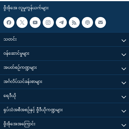
ဗွီအိုအေ လူမှုကွန်ယက်များ
သတင်း
၀န်ဆောင်မှုများ
အပတ်စဉ်ကဏ္ဍများ
အင်္ဂလိပ်သင်ခန်းစာများ
ရေဒီယို
ရုပ်သံအစီအစဉ်နှင့် ဗွီဒီယိုကဏ္ဍများ
ဗွီအိုအေအကြောင်း