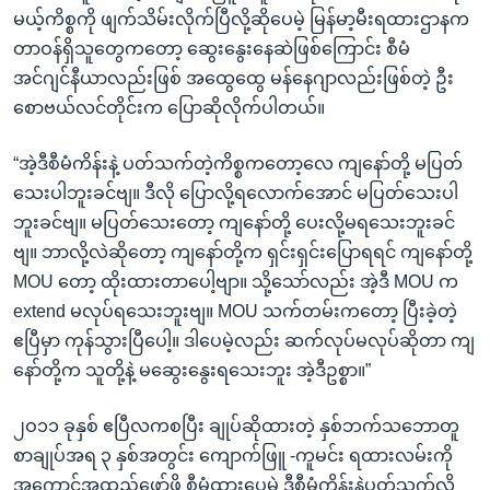
မယ့်ကိစ္စကို ဖျက်သိမ်းလိုက်ပြီလို့ဆိုပေမဲ့ မြန်မာ့မီးရထားဌာနက
တာဝန်ရှိသူတွေကတော့ ဆွေးနွေးနေဆဲဖြစ်ကြောင်း စီမံ
အင်ဂျင်နီယာလည်းဖြစ် အထွေထွေ မန်နေဂျာလည်းဖြစ်တဲ့ ဦး
စောဗယ်လင်တိုင်းက ပြောဆိုလိုက်ပါတယ်။
“အဲ့ဒီစီမံကိန်းနဲ့ ပတ်သက်တဲ့ကိစ္စကတော့လေ ကျနော်တို့ မပြတ်
သေးပါဘူးခင်ဗျ။ ဒီလို ပြောလို့ရလောက်အောင် မပြတ်သေးပါ
ဘူးခင်ဗျ။ မပြတ်သေးတော့ ကျနော်တို့ ပေးလို့မရသေးဘူးခင်
ဗျ။ ဘာလို့လဲဆိုတော့ ကျနော်တို့က ရှင်းရှင်းပြောရရင် ကျနော်တို့
MOU တော့ ထိုးထားတာပေါ့ဗျာ။ သို့သော်လည်း အဲ့ဒီ MOU က
extend မလုပ်ရသေးဘူးဗျ။ MOU သက်တမ်းကတော့ ပြီးခဲ့တဲ့
ဧပြီမှာ ကုန်သွားပြီပေါ့။ ဒါပေမဲ့လည်း ဆက်လုပ်မလုပ်ဆိုတာ ကျ
နော်တို့က သူတို့နဲ့ မဆွေးနွေးရသေးဘူး အဲ့ဒီဥစ္စာ။”
၂ဝ၁၁ ခုနှစ် ဧပြီလကစပြီး ချုပ်ဆိုထားတဲ့ နှစ်ဘက်သဘောတူ
စာချုပ်အရ ၃ နှစ်အတွင်း ကျောက်ဖြူ -ကူမင်း ရထားလမ်းကို
အကောင်အထည်ဖော်ဖို့ စီမံထားပေမဲ့ ဒီစီမံကိန်းနဲ့ပတ်သက်လို့