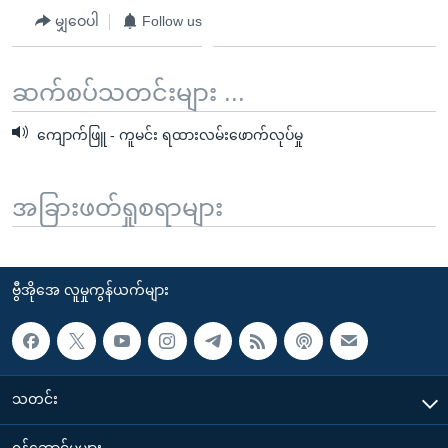
မျှဝေပါ
Follow us
ဆက်စပ်သတင်းများ ...
ကျောက်ဖြူ - ကူမင်း ရထားလမ်းဖောက်လုပ်မှု
အခြားဖတ်ရှုစရာများ
ဗွီအိုအေ လူမှုကွန်ယက်များ
သတင်း