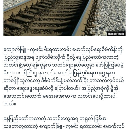
အ
သုတပဒေသာ အင်္ဂလိပ်စာ
ညွန်း
Learning English
စာမျက်နှာ
သို့
ဗွီအိုအေ လူမှုကွန်ယက်များ
ကျော်
ကြည့်
ရန်
ကျောက်ဖြူ - ကူမင်း မီးရထားလမ်း ဖောက်လုပ်ရေးစီမံကိန်းကို
ဘာသာစကားများ
ရှာဖွေ
ပြည်သူ့ဆန္ဒအရ ဖျက်သိမ်းလိုက်ပြီလို့ နေပြည်တော်ကလာတဲ့
ရန်
သတင်းနဲ့အတူ ရန်ကုန်က သတင်းဂျာနယ်တွေမှာ ဖော်ပြကြပေမဲ့
နေရာ
မီးရထားဝန်ကြီးဌာန လက်အောက်ခံ မြန်မာ့မီးရထားဌာနက
သို့
တာဝန်ရှိသူကတော့ ဒီစီမံကိန်းနဲ့ ပတ်သက်ပြီး ဘာဆက်လုပ်မယ်
ကျော်
ဆိုတာ ဆွေးနွေးနေဆဲပဲလို့ ပြောပါတယ်။ အပြည့်အစုံကို ဗွီအို
ရန်
အေသတင်းထောက် မအေးအေးမာ က သတင်းပေးပို့ထားပါ
တယ်။
နေပြည်တော်ကလာတဲ့ သတင်းတွေအရ တရုတ် မြန်မာ
သဘောတူထားတဲ့ ကျောက်ဖြူ - ကူမင်း ရထားလမ်း ဖောက်လုပ်