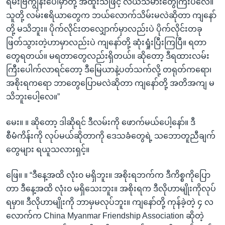
ရမ်းဗြဲကျွန်းပေါ်မှာတို့ အထူးသဖြင့် လယ်သမားတွေကြီးပဲလေ။
သူတို့ လမ်းဧရိယာတွေက ဘယ်လောက်သိမ်းမလဲဆိုတာ ကျနော်
တို့ မသိဘူး။ ပိုက်လိုင်းတလျှောက်မှာလည်းပဲ ပိုက်လိုင်းတခု
ဖြတ်သွားတဲ့ဟာမှာလည်းပဲ ကျနော်တို့ ဆုံးရှုံးပြီးကြပြီ။ ရတာ
တွေရတယ်။ မရတာတွေလည်းရှိတယ်။ ဆိုတော့ ဒီရထားလမ်း
ကြီးပေါက်လာရင်တော့ ဒီမြေယာနဲ့ပတ်သက်လို့ တရုတ်ကရော၊
အစိုးရကရော ဘာတွေပြောမလဲဆိုတာ ကျနော်တို့ အတိအကျ မ
သိဘူးပေါ့လေ။”
မေး။ ။ ဆိုတော့ ဒါဆိုရင် ဒီလမ်းကို ဖောက်မယ်ပေါ့နော်။ ဒီ
စီမံကိန်းကို လုပ်မယ်ဆိုတာကို ဒေသခံတွေရဲ့ သဘောတူညီချက်
တွေများ ရယူသလားရှင့်။
ဖြေ။ ။ “ဒီနေ့အထိ လုံး၀ မရှိဘူး။ အစိုးရဘက်က ဒီကိစ္စကိုပြော
တာ ဒီနေ့အထိ လုံး၀ မရှိသေးဘူး။ အစိုးရက ဒီလိုဟာမျိုးကိုလုပ်
ရမှာ။ ဒီလိုဟာမျိုးကို ဘာမှမလုပ်ဘူး။ ကျနော်တို့ ကုန်ခဲ့တဲ့ ၄ လ
လောက်က China Myanmar Friendship Association ဆိုတဲ့