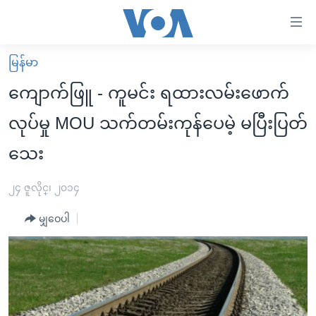
သုံး
ရ
လွယ်ကူ
မြန်မာ
မူလစာမျက်နှာ
စေ
ကျောက်ဖြူ - ကူမင်း ရထားလမ်းဖောက်
မြန်မာ
သည့်
လုပ်မှု MOU သက်တမ်းကုန်ပေမဲ့ မပြီးပြတ်
ကမ္ဘာ့သတင်းများ
Link
သေး
ဗွီဒီယို
နိုင်ငံတကာ
များ
သတင်းလွတ်လပ်ခွင့်
အမေရိကန်
ပင်မ
၂၄ ဇူလိုင္၊ ၂၀၁၄
ရပ်ဝန်းတခု လမ်းတခု အလွန်
တရုတ်
အကြောင်းအရာ
မျှဝေပါ
သို့
အင်္ဂလိပ်စာလေ့လာမယ်
အစ္စရေး-ပါလက်စတိုင်း
ကျော်
အပတ်စဉ်ကဏ္ဍများ
အမေရိကန်သုံးအီဒီယံ
ကြည့်
ရေဒီယိုနှင့်ရုပ်သံ အချက်အလက်များ
မကြေးမုံရဲ့ အင်္ဂလိပ်စာ
ရေဒီယို
ရန်
ပင်မ
ရေဒီယို/တီဗွီအစီအစဉ်
ရုပ်ရှင်ထဲက အင်္ဂလိပ်စာ
တီဗွီ