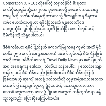
Corporation (CREC) လို့ခေါ်တဲ့ တရုတ်နိုင်ငံ မီးရထား
ကော်ပိုရေးရှင်းတို့ဟာ ၂၀၁၁ ခုနှစ်ကစလို့ နှစ်ဘက်သဘောတူ
စာချုပ်ကို လက်မှတ်ရေးထိုးထားသလို့ ဒီစာချုပ်အရ ဒီရထား
လမ်း ဖောက်လုပ်မှုဟာ ရခိုင်ပြည်နယ် မန္တလေးတိုင်း၊
မကွေးတိုင်း၊ ရှမ်းပြည်နယ်တွေကို ဖြတ်ပြီး ဖောက်လုပ်မယ့်
စီမံကိန်းလို့ သိရှိရပါတယ်။
ဒီစီမံကိန်းဟာ ရခိုင်ပြည်နယ် ကျောက်ဖြူကနေ ကူမင်းအထိ မိုင်
ပေါင်း ၇၅၀ ကျော် အကွာအဝေးထိ ဖောက်လုပ်မယ့် စီမံကိန်းဖြစ်
သလို အာရှ ပစိဖိတ်ဒေသရဲ့ Travel Daily News မှာ ဖော်ပြချက်
အရ အမေရိကန် ဒေါ်လာ၂ ဘီလီယံ သန်းပေါင်း ၂ သောင်းကျော်
ကုန်ကျမယ့် စီမံကိန်းလည်း ဖြစ်ပါတယ်။ ဒီစီမံကိန်းကြောင့်
ဖြစ်လာမယ့် ဆိုးကျိုးတွေနဲ့ ပတ်သက်လို့ လူမှုအဖွဲ့အစည်းတွေက
ထောက်ပြ ကန့်ကွက်မှုတွေ ရှိခဲ့ပေမယ့် တောသူတောင်သား
ဒေသခံတွေကတော့ ဒေသဖွံ့ဖြိုးရေးအတွက် ကန့်ကွက်စရာ မရှိ
ဘူးလို့လည်း ပြောဆိုနေကြပါတယ်။