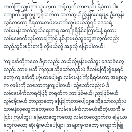
တက်ကြွလှုုပ်ရှားသူတွေက ကန့်ကွက်တာလည်း ရှိခဲ့တာပါ။
ကျောက်ဖြူလူမှုကွန်ယက်က ဆက်သွယ်ညှိနှိုင်းရေးမှူး ဦးထွန်း
လွင်ကတော့ ဒီရထားလမ်းဖောက်လုပ်မယ်ဆိုရင် ဒေသရဲ့
လမ်းပန်းဆက်သွယ်ရေးအရ အကျိုးရှိနိုင်ကြောင်းနဲ့ ရထား
လမ်းဖောက်လုပ်တာကြောင့် နစ်နာမယ့်သူတွေအတွက်လည်း
ထည့်သွင်းစဉ်းစားဖို့ လိုမယ်လို့ အခုလို ပြောပါတယ်။
“ကျနော်တို့ကလေ ဒီမှာလည်း ဘယ်လိုမှန်းမသိဘူး ဒေသခံတွေ
လည်း ဘာမှ မသိကြဘူး။ သို့သော်လည်းပဲ ဒီလမ်းကြီးရှိနေရင်
တော့ ကျနော်တို့ ဟိုဟာပေါ့ဗျာ လမ်းပန်းကြီးရှိရင်တော့ အများစု
က လမ်းကို သဘောကျကျပါတယ်။ သို့သော်လည်းပဲ ဒီ
လမ်းပေါက်လာရင်ဖြင့် တရုတ်က ဘာဖြစ်မယ်၊ ညာဖြစ်မယ်
လွှမ်းမိုးမယ် ဘာညာတော့ ပြောကြတာပေါ့ဗျာ။ သို့သော်လည်းပဲ
သာမန်လူတွေကတော့လေ ဒီလမ်းပေါက်လာမယ်ဆိုတဲ့ဟာကို မ
ငြင်းကြပါဘူး။ မြေယာတွေကတော့ လမ်းတလျှောက်က မြေယာ
တွေကတော့ ဆုံးရှုံးမယ်ပေါ့ဗျာ။ အများစုကတော့ ကျောက်ဖြူ