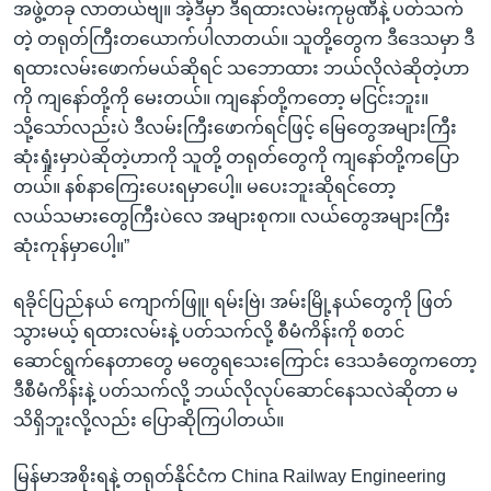
အဖွဲ့တခု လာတယ်ဗျ။ အဲ့ဒီမှာ ဒီရထားလမ်းကုမ္ပဏီနဲ့ ပတ်သက်
တဲ့ တရုတ်ကြီးတယောက်ပါလာတယ်။ သူတို့တွေက ဒီဒေသမှာ ဒီ
ရထားလမ်းဖောက်မယ်ဆိုရင် သဘောထား ဘယ်လိုလဲဆိုတဲ့ဟာ
ကို ကျနော်တို့ကို မေးတယ်။ ကျနော်တို့ကတော့ မငြင်းဘူး။
သို့သော်လည်းပဲ ဒီလမ်းကြီးဖောက်ရင်ဖြင့် မြေတွေအများကြီး
ဆုံးရှုံးမှာပဲဆိုတဲ့ဟာကို သူတို့ တရုတ်တွေကို ကျနော်တို့ကပြော
တယ်။ နစ်နာကြေးပေးရမှာပေါ့။ မပေးဘူးဆိုရင်တော့
လယ်သမားတွေကြီးပဲလေ အများစုက။ လယ်တွေအများကြီး
ဆုံးကုန်မှာပေါ့။”
ရခိုင်ပြည်နယ် ကျောက်ဖြူ၊ ရမ်းဗြဲ၊ အမ်းမြို့နယ်တွေကို ဖြတ်
သွားမယ့် ရထားလမ်းနဲ့ ပတ်သက်လို့ စီမံကိန်းကို စတင်
ဆောင်ရွက်နေတာတွေ မတွေရသေးကြောင်း ဒေသခံတွေကတော့
ဒီစီမံကိန်းနဲ့ ပတ်သက်လို့ ဘယ်လိုလုပ်ဆောင်နေသလဲဆိုတာ မ
သိရှိဘူးလို့လည်း ပြောဆိုကြပါတယ်။
မြန်မာအစိုးရနဲ့ တရုတ်နိုင်ငံက China Railway Engineering