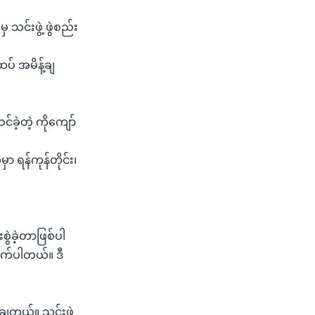
 သင်းဖွဲ့ ဖွဲစည်း
 ထပ် အမိန့်ချ
ခဲ့တဲ့ ကိုကျော်
ာ ရန်ကုန်တိုင်း၊
စွဲခဲ့တာဖြစ်ပါ
ိုက်ပါတယ်။ ဒီ
ချတယ်။ သင်းဖွဲ့