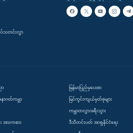
းလ်သတင်းလွှာ
ပညာ
မြန်မာပြည်မှပေးစာ
အနာဂတ်ကမ္ဘာ
မြင်ကွင်းကျယ်မှတ်စုများ
ကမ္ဘာတလွှားခရီးသွား
း အားကစား
ဒီသီတင်းပတ် အာရှနိုင်ငံရေး