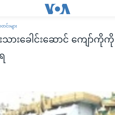
း သတင်းများ
းသားခေါင်းဆောင် ကျော်ကိုကိ
ံရ