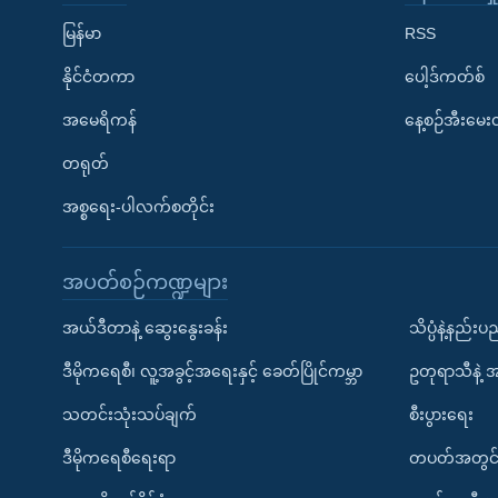
မြန်မာ
RSS
နိုင်ငံတကာ
ပေါ့ဒ်ကတ်စ်
အမေရိကန်
နေ့စဉ်အီးမေ
တရုတ်
အစ္စရေး-ပါလက်စတိုင်း
အပတ်စဉ်ကဏ္ဍများ
အယ်ဒီတာနဲ့ ဆွေးနွေးခန်း
သိပ္ပံနဲ့နည်း
ဒီမိုကရေစီ၊ လူ့အခွင့်အရေးနှင့် ခေတ်ပြိုင်ကမ္ဘာ
ဥတုရာသီနဲ့ 
သတင်းသုံးသပ်ချက်
စီးပွားရေး
ဒီမိုကရေစီရေးရာ
တပတ်အတွင်