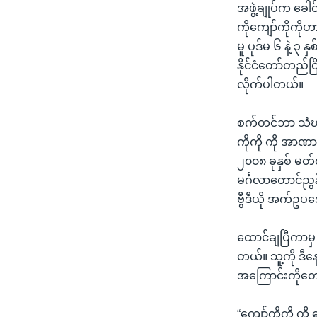
အဖွဲ့ချုပ်က ခေါ
ကိုကျော်ကိုကိုဟာ
မူ ပုဒ်မ ၆ နဲ့ ၃ နှစ
နိုင်ငံတော်တည်ငြိမ
လိုက်ပါတယ်။
စက်တင်ဘာ သံဃာ့လ
ကိုကို ကို အာဏာ
၂၀၀၈ ခုနှစ် မတ်လ
မင်္ဂလာတောင်ညွန့
ဗွီဒီယို အက်ဥပဒေ
ထောင်ချပြီကာမှ 
တယ်။ သူ့ကို ဒီန
အကြောင်းကိုတော
“ကျော်ကိုကို ကိ