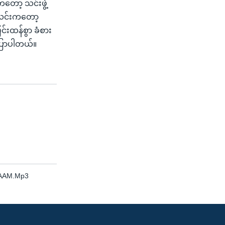
ကတော့ သင်းဖွဲ့
်းလင်းကတော့
င်းထန်စွာ ခံစား
ြောပါတယ်။
_AAM.Mp3