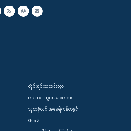
တိုင်းရင်းသတင်းလွှာ
တပတ်အတွင်း အားကစား
သုတစုံလင် အမေရိကန်တခွင်
Gen Z