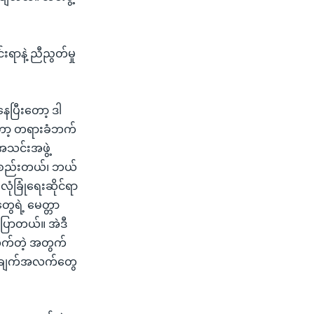
ရာနဲ့ ညီညွတ်မှု
နေပြီးတော့ ဒါ
တော့ တရားခံဘက်
 အသင်းအဖွဲ့
ဖွဲ့စည်းတယ်၊ ဘယ်
ုံခြုံရေးဆိုင်ရာ
ွေရဲ့ မေတ္တာ
ာပြောတယ်။ အဲဒီ
ိုက်တဲ့ အတွက်
ု အချက်အလက်တွေ