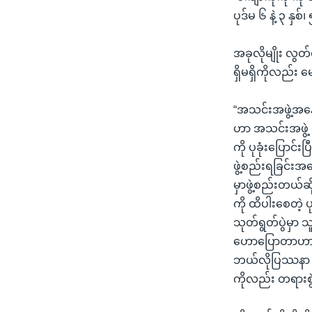
ပုဒ်မ ၆ နဲ့ ၃ နှစ်
အခုလိုမျိုး လွတ
ရှိမရှိကိုလည်း မ
“အသင်းအဖွဲ့အနေနဲ
ဟာ အသင်းအဖွဲ့ 
ကို ပုခုံးပြောင်
ဖွဲ့စည်းရခြင်းအ
မှာဖွဲ့စည်းတယ်ဆိ
ကို ထိပါးစေတဲ့ 
သုတ်ရွတ်ပွဲမှာ 
ဟောပြောတာဟာ လှ
ဘယ်လိုပြဿနာ တ
ကိုလည်း တရားစွဲ 