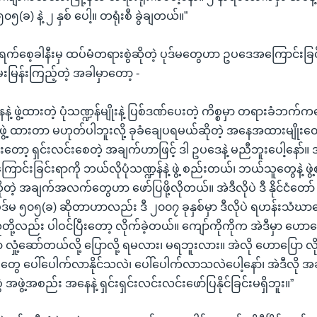
၊ ၅၀၅(ခ) နဲ့ ၂ နှစ် ပေါ့။ တရုံးစီ ခွဲချတယ်။”
်ရက်စေ့ခါနီးမှ ထပ်မံတရားစွဲဆိုတဲ့ ပုဒ်မတွေဟာ ဥပဒေအကြောင်းခြင်း
ေးမြန်းကြည့်တဲ့ အခါမှာတော့ -
့ ဖွဲ့ထားတဲ့ ပုံသဏ္ဍန်မျိုးနဲ့ ပြစ်ဒဏ်ပေးတဲ့ ကိစ္စမှာ တရားခံဘက်က
ဖွဲ့ ထားတာ မဟုတ်ပါဘူးလို့ ခုခံချေပရမယ်ဆိုတဲ့ အနေအထားမျိုး
းပြီးတော့ ရှင်းလင်းစေတဲ့ အချက်ဟာဖြင့် ဒါ ဥပဒေနဲ့ မညီဘူးပေါ့နော်။
ကြောင်းခြင်းရာကို ဘယ်လိုပုံသဏ္ဍန်နဲ့ ဖွဲ့ စည်းတယ်၊ ဘယ်သူတွေနဲ့ 
ုတဲ့ အချက်အလက်တွေဟာ ဖော်ပြဖို့လိုတယ်။ အဲဒီလိုပဲ ဒီ နိုင်ငံတော် လ
ပုဒ်မ ၅၀၅(ခ) ဆိုတာဟာလည်း ဒီ ၂၀၀၇ ခုနှစ်မှာ ဒီလိုပဲ ရဟန်းသံဃာတ
သူတို့လည်း ပါဝင်ပြီးတော့ လိုက်ခဲ့တယ်။ ကျော်ကိုကိုက အဲဒီမှာ ဟေ
ုံ့ဆော်တယ်လို့ ပြောလို့ ရမလား၊ မရဘူးလား။ အဲလို ဟောပြော လ
ွေ ပေါ်ပေါက်လာနိုင်သလဲ၊ ပေါ်ပေါက်လာသလဲပေါ့နော်၊ အဲဒီလိ
အဖွဲ့အစည်း အနေနဲ့ ရှင်းရှင်းလင်းလင်းဖော်ပြနိုင်ခြင်းမရှိဘူး။”