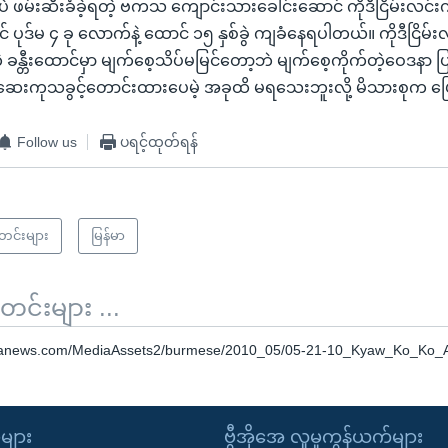
ိုပဲ ဖမ်းဆီးခံခဲ့ရတဲ့ ဗကသ ကျောင်းသားခေါင်းဆောင် ကိုဒီငြိမ်းလင်း
 ပုဒ်မ ၄ ခု လောက်နဲ့ ထောင် ၁၅ နှစ်ခွဲ ကျခံနေရပါတယ်။ ကိုဒီငြိမ
 ခန္တီးထောင်မှာ မျက်စေ့သိပ်မမြင်တော့ဘဲ မျက်စေ့ကိုက်တဲ့ဝေဒနာ ပြ
ဆေးကုသခွင့်တောင်းထားပေမဲ့ အခုထိ မရသေးဘူးလို့ မိသားစုက ပ
Follow us
ပရင့်ထုတ်ရန်
သတင်းများ
မြန်မာ
်းများ ...
oanews.com/MediaAssets2/burmese/2010_05/05-21-10_Kyaw_Ko_Ko
ုများ
ဗွီအိုအေ လူမှုကွန်ယက်များ