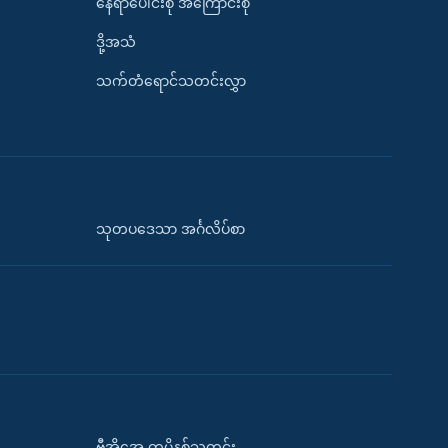
နေရာပေါင်းစုံ အကြောင်းစုံ
ဒို့အသံ
သက်တံရောင်သတင်းလွှာ
သုတပဒေသာ အင်္ဂလိပ်စာ
ဗွီအိုအေ တမိနစ်သတင်း