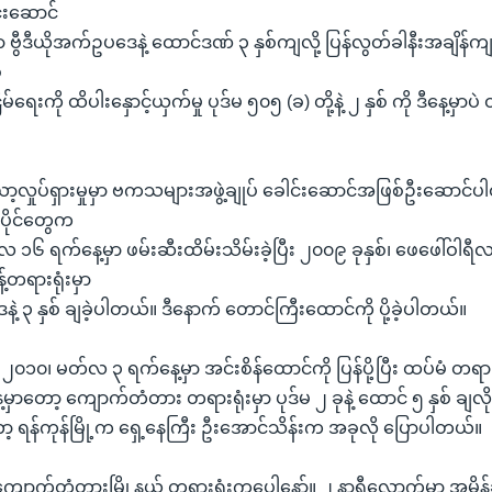
င်းဆောင်
 ဗွီဒီယိုအက်ဥပဒေနဲ့ ထောင်ဒဏ် ၃ နှစ်ကျလို့ ပြန်လွတ်ခါနီးအချိန်ကျမှ
်
်ရေးကို ထိပါးနှောင့်ယှက်မှု ပုဒ်မ ၅၀၅ (ခ) တို့နဲ့ ၂ နှစ် ကို ဒီနေ့မှာပဲ
ှုပ်ရှားမှုမှာ ဗကသများအဖွဲ့ချုပ် ခေါင်းဆောင်အဖြစ်ဦးဆောင်ပါဝင်
ပိုင်တွေက
 ၁၆ ရက်နေ့မှာ ဖမ်းဆီးထိမ်းသိမ်းခဲ့ပြီး ၂၀၀၉ ခုနှစ်၊ ဖေဖေါ်ဝါရီလမှ
်တရားရုံးမှာ
နဲ့ ၃ နှစ် ချခဲ့ပါတယ်။ ဒီနောက် တောင်ကြီးထောင်ကို ပို့ခဲ့ပါတယ်။
၂၀၁၀၊ မတ်လ ၃ ရက်နေ့မှာ အင်းစိန်ထောင်ကို ပြန်ပို့ပြီး ထပ်မံ တရား
ေ့မှာတော့ ကျောက်တံတား တရားရုံးမှာ ပုဒ်မ ၂ ခုနဲ့ ထောင် ၅ နှစ် ချလ
့ ရန်ကုန်မြို့က ရှေ့နေကြီး ဦးအောင်သိန်းက အခုလို ပြောပါတယ်။
ု ကျောက်တံတားမြို့နယ် တရားရုံးကပေါ့နော်။ ၂ နာရီလောက်မှာ အမိန့်