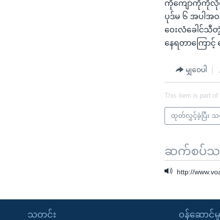
ကိုကျော်ကိုကိုလ
ပုဒ်မ ၆ အပါအဝင်
ဝေးလံခေါင်သီတဲ့
နေရတာကြောင့် 
မျှဝေပါ
This item is part of
ထုတ်လွှင့်ခဲ့ပြီး 
ဆက်စပ်သတင
http://www.v
သတင်း
၀န်ဆောင်မှ