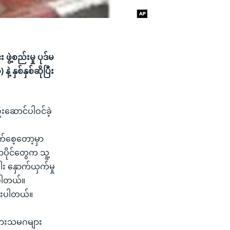
ဲ့စည်းမှု ပုဒ်မ
့ နှစ်နှစ်ဆိုပြီး
းဆောင်ပါဝင်ခဲ့
က်စေ့တော့မှာ
ပိုင်တွေက သူ့
ပါး နှောက်ယှက်မှု
က်ပါတယ်။
ားပါတယ်။
်းသားသမဂများ