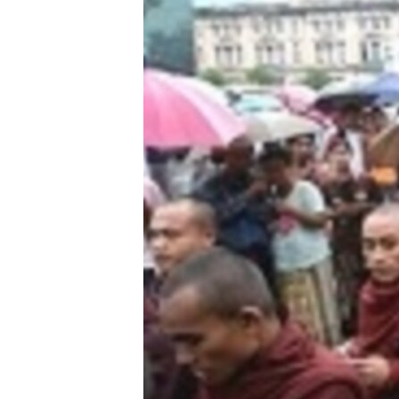
သုတပဒေသာ အင်္ဂလိပ်စာ
အ
ညွန်း
စာမျက်နှာ
သို့
ကျော်
ကြည့်
ရန်
ရှာဖွေ
ရန်
နေရာ
သို့
ကျော်
ရန်