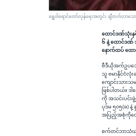
ရွှေဝါရောင်တော်လှန်ရေးအတွင်း ချီတက်လာသ
ထောင်ဒဏ်သုံးနှစ
၆ နဲ့ ထောင်ဒဏ် သု
နောက်ထပ် ထောင်
ဗီဒီယိုအက်ဥပဒေန
သူ ဗမာနိုင်ငံလုံး
ကျောင်းသားသမဂ္ဂ
ဖြစ်ပါတယ်။ ဒါပေ
ကို အသင်းပင်းဖွဲ့
ပုဒ်မ ၅၀၅(ခ) နဲ့
အပြည့်အစုံကို
စက်တင်ဘာသံဃာ့ လ