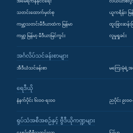
အမေရိကန်နိုင်ငံရေး
လယ်ယာစီးပွ
သတင်းထောက်မှတ်စု
ယူကရိန်း၊ မြန
ကမ္ဘာ့သတင်းမီဒီယာထဲက မြန်မာ
ထူးခြားဆန်း
ကမ္ဘာ့ မြန်မာ့ မီဒီယာမြင်ကွင်း
လူမှုရှုခင်း
အင်္ဂလိပ်သင်ခန်းစာများ
အီဒီယံသင်ခန်းစာ
မကြေးမုံရဲ့အင
ရေဒီယို
နံနက်ပိုင်း ၆း၀၀-ရး၀၀
ညပိုင်း ၉း၀
ရုပ်သံအစီအစဉ်နှင့် ဗွီဒီယိုကဏ္ဍများ
နေ့စဉ်တီဗွီသတင်းလွှာ
မြန်မာ