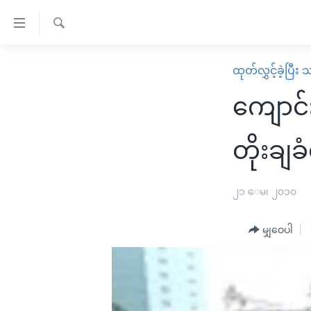
သုံး
ရ
ရှာဖွေ
လွယ်ကူ
မူလစာမျက်နှာ
ထုတ်လွှင့်ခဲ့ပြီ
ရ
စေ
မြန်မာ
လာ
ကျောင်
သည့်
ဒ်
ကမ္ဘာ့သတင်းများ
Link
ဗွီဒီယို
နိုင်ငံတကာ
တိုးချခ
များ
သတင်းလွတ်လပ်ခွင့်
အမေရိကန်
ပင်မ
ရပ်ဝန်းတခု လမ်းတခု အလွန်
တရုတ်
၂၁ ေမ၊ ၂၀၁၀
အကြောင်းအရာ
အင်္ဂလိပ်စာလေ့လာမယ်
အစ္စရေး-ပါလက်စတိုင်း
သို့
မျှဝေပါ
အပတ်စဉ်ကဏ္ဍများ
အမေရိကန်သုံးအီဒီယံ
ကျော်
ကြည့်
ရေဒီယိုနှင့်ရုပ်သံ အချက်အလက်များ
မကြေးမုံရဲ့ အင်္ဂလိပ်စာ
ရေဒီယို
ရန်
ရေဒီယို/တီဗွီအစီအစဉ်
ရုပ်ရှင်ထဲက အင်္ဂလိပ်စာ
တီဗွီ
ပင်မ