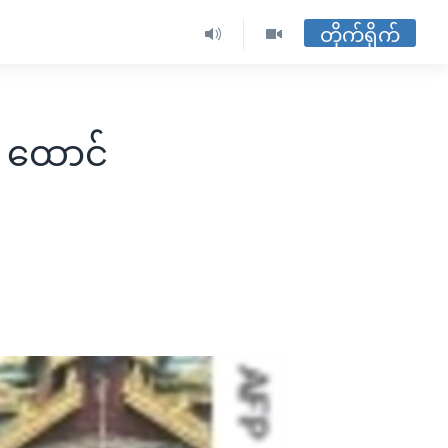
တိုက်ရိုက်
ု ထောင်