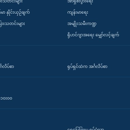
ားသတင်းများ
အာရှစီးပွားရေး
်မာ နှိုင်းယှဉ်ချက်
ကျန်းမာရေး
ပြားသတင်းများ
အမျိုးသမီးကဏ္ဍ
ရိုဟင်ဂျာအရေး မျှော်လင့်ချက်
်္ဂလိပ်စာ
ရုပ်ရှင်ထဲက အင်္ဂလိပ်စာ
၀-၁၀း၀၀
ရေမြေခြားမှ ရုပ်ပုံလွှာ