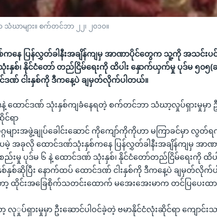
ော သံဃာများ။ စက်တင်ဘာ ၂၂၊ ၂၀၁၀။
်ကနေ ပြန်လွှတ်ခါနီးအချိန်ကျမှ အာဏာပိုင်တွေက သူ့ကို အသင်းပင်း ဖွ
ံးနှစ်၊ နိုင်ငံတော် တည်ငြိမ်ရေးကို ထိပါး နှောက်ယှက်မှု ပုဒ်မ ၅၀၅(ခ) နဲ
ဒဏ် ငါးနှစ်ကို ဒီကနေ့ပဲ ချမှတ်လိုက်ပါတယ်။
ဲ့ ထောင်ဒဏ် သုံးနှစ်ကျခံနေရတဲ့ စက်တင်ဘာ သံဃာ့လှုပ်ရှားမှုမှာ ဦ
ဆိုင်ရာ
များအဖွဲ့ချုပ်ခေါင်းဆောင် ကိုကျော်ကိုကိုဟာ မကြာခင်မှာ လွတ်ရ
မဲ့ အခုလို ထောင်ဒဏ်သုံးနှစ်ကနေ ပြန်လွှတ်ခါနီးအချိန်ကျမှ အာဏာ
စည်းမှု ပုဒ်မ ၆ နဲ့ ထောင်ဒဏ် သုံးနှစ်၊ နိုင်ငံတော်တည်ငြိမ်ရေးကို ထိ
 နှစ်နှစ်ဆိုပြီး နောက်ထပ် ထောင်ဒဏ် ငါးနှစ်ကို ဒီကနေ့ပဲ ချမှတ်လို
တော့ ထိုင်းအခြေစိုက်သတင်းထောက် မအေးအေးမာက တင်ပြပေးထ
ုှုပ်ရှားမှုမှာ ဦးဆောင်ပါဝင်ခဲ့တဲ့ ဗမာနိုင်ငံလုံးဆိုင်ရာ ကျောင