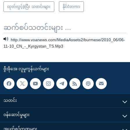
ထုတ်လွှင့်ခဲ့ပြီး သတင်းများ
နိုင်ငံတကာ
ဆက်စပ်သတင်းများ ...
http://www.voanews.com/MediaAssets2/burmese/2010_06/06-
11-10_CN_-_Kyrgystan_TS.Mp3
ဗွီအိုအေ လူမှုကွန်ယက်များ
သတင်း
၀န်ဆောင်မှုများ
အပတ်စဉ်ကဏ္ဍများ