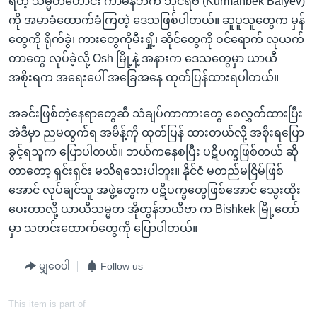
ရတဲ့ သမ္မတဟောင်း ကာမန်ဘက် ဘိုင်ရဗ် (Kurmanbek Baiyev)
ကို အမာခံထောက်ခံကြတဲ့ ဒေသဖြစ်ပါတယ်။ ဆူပူသူတွေက မှန်
တွေကို ရိုက်ခွဲ၊ ကားတွေကိုမီးရှို့၊ ဆိုင်တွေကို ဝင်ရောက် လုယက်
တာတွေ လုပ်ခဲ့လို့ Osh မြို့နဲ့ အနားက ဒေသတွေမှာ ယာယီ
အစိုးရက အရေးပေါ် အခြေအနေ ထုတ်ပြန်ထားရပါတယ်။
အခင်းဖြစ်တဲ့နေရာတွေဆီ သံချပ်ကာကားတွေ စေလွှတ်ထားပြီး
အဲဒီမှာ ညမထွက်ရ အမိန့်ကို ထုတ်ပြန် ထားတယ်လို့ အစိုးရပြော
ခွင့်ရသူက ပြောပါတယ်။ ဘယ်ကနေစပြီး ပဋိပက္ခဖြစ်တယ် ဆို
တာတော့ ရှင်းရှင်း မသိရသေးပါဘူး။ နိုင်ငံ မတည်မငြိမ်ဖြစ်
အောင် လုပ်ချင်သူ အဖွဲ့တွေက ပဋိပက္ခတွေဖြစ်အောင် သွေးထိုး
ပေးတာလို့ ယာယီသမ္မတ အိုတွန်ဘယီဗာ က Bishkek မြို့တော်
မှာ သတင်းထောက်တွေကို ပြောပါတယ်။
မျှဝေပါ
Follow us
This item is part of