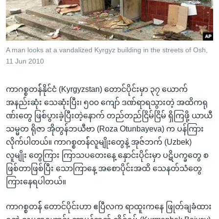
အ
သုတပဒေသာ အင်္ဂလိပ်စာ
ညွန်း
Learning English
စာမျက်နှာ
သို့
ဗွီအိုအေ လူမှုကွန်ယက်များ
A man looks at a vandalized Kyrgyz building in the streets of Osh,
ကျော်
11 Jun 2010
ကြည့်
ရန်
ကာဂစ္စတန််နိုင်ငံ (Kyrgyzstan) တောင်ပိုင်းမှာ ၃၇ ယောက်
ဘာသာစကားများ
ရှာဖွေ
အနည်းဆုံး သေဆုံးပြီး၊ ၅၀၀ ကျော် ဒဏ်ရာရသွားတဲ့ အထိကရု
ရန်
ဏ်းတွေ ဖြစ်ပွားခဲ့ပြီးတဲ့နောက် တည်တည်ငြိမ်ငြိမ် ရှိကြဖို့ ယာယီ
နေရာ
သမ္မတ ရိုဇာ အိုတွန်ဘယီဗာ (Roza Otunbayeva) က ပန်ကြား
သို့
လိုက်ပါတယ်။ ကာဂစ္စတန််လူမျိုးတွေနဲ့ အုဇ်ဘက် (Uzbek)
ကျော်
လူမျိုး တွေကြား ကြာသပတေးနေ့ နှောင်းပိုင်းမှာ ပဋိပက္ခတွေ စ
ရန်
ဖြစ်တာဖြစ်ပြီး သောကြာနေ့ အစောပိုင်းအထိ သေနတ်သံတွေ
ကြားနေရပါတယ်။
ကာဂစ္စတန်် တောင်ပိုင်းဟာ ဧပြီလက ရာထူးကနေ ဖြုတ်ချခံထား