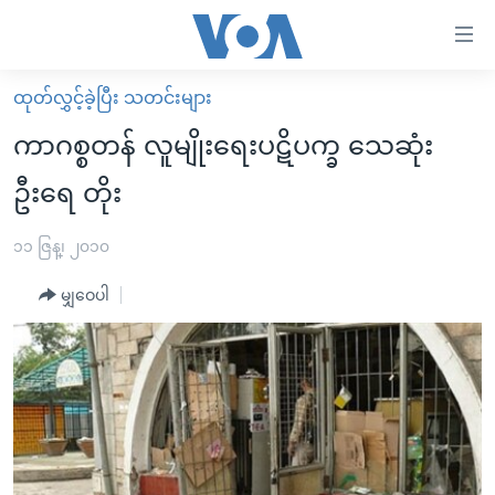
သုံး
ရ
လွယ်ကူ
ထုတ်လွှင့်ခဲ့ပြီး သတင်းများ
မူလစာမျက်နှာ
စေ
ကာဂစ္စတန် လူမျိုးရေးပဋိပက္ခ သေဆုံး
မြန်မာ
သည့်
ဦးရေ တိုး
ကမ္ဘာ့သတင်းများ
Link
ဗွီဒီယို
နိုင်ငံတကာ
၁၁ ဇြန္၊ ၂၀၁၀
များ
သတင်းလွတ်လပ်ခွင့်
အမေရိကန်
ပင်မ
မျှဝေပါ
ရပ်ဝန်းတခု လမ်းတခု အလွန်
တရုတ်
အကြောင်းအရာ
သို့
အင်္ဂလိပ်စာလေ့လာမယ်
အစ္စရေး-ပါလက်စတိုင်း
ကျော်
အပတ်စဉ်ကဏ္ဍများ
အမေရိကန်သုံးအီဒီယံ
ကြည့်
ရေဒီယိုနှင့်ရုပ်သံ အချက်အလက်များ
မကြေးမုံရဲ့ အင်္ဂလိပ်စာ
ရေဒီယို
ရန်
ပင်မ
ရေဒီယို/တီဗွီအစီအစဉ်
ရုပ်ရှင်ထဲက အင်္ဂလိပ်စာ
တီဗွီ