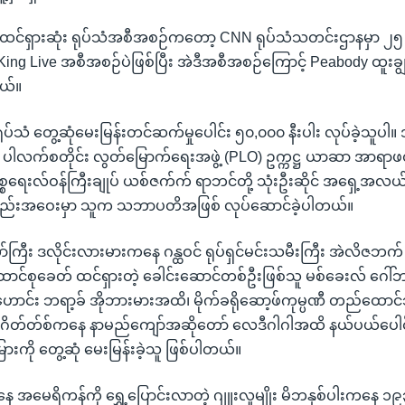
 အထင်ရှားဆုံး ရုပ်သံအစီအစဉ်ကတော့ CNN ရုပ်သံသတင်းဌာနမှာ ၂၅ 
 King Live အစီအစဉ်ပဲဖြစ်ပြီး အဲဒီအစီအစဉ်ကြောင့် Peabody ထူးချွန
တယ်။
ုပ်သံ တွေ့ဆုံမေးမြန်းတင်ဆက်မှုပေါင်း ၅၀,၀၀၀ နီးပါး လုပ်ခဲ့သူပါ။
တဲ့ ပါလက်စတိုင်း လွတ်မြောက်ရေးအဖွဲ့ (PLO) ဥက္ကဋ္ဌ ယာဆာ အာရာဖတ
အစ္စရေးလ်ဝန်ကြီးချုပ် ယစ်ဇက်က် ရာဘင်တို့ သုံးဦးဆိုင် အရှေ့အလယ်ပို
စည်းအဝေးမှာ သူက သဘာပတိအဖြစ် လုပ်ဆောင်ခဲ့ပါတယ်။
ကြီး ဒလိုင်းလားမားကနေ ဂန္ထဝင် ရုပ်ရှင်မင်းသမီးကြီး အဲလိဇ
ာင်စုခေတ် ထင်ရှားတဲ့ ခေါင်းဆောင်တစ်ဦးဖြစ်သူ မစ်ခေးလ် ဂေါ
ာင်း ဘရာ့ခ် အိုဘားမားအထိ၊ မိုက်ခရိုဆော့ဖ်ကုမ္ပဏီ တည်ထောင
်ဂိတ်တ်စ်ကနေ နာမည်ကျော်အဆိုတော် လေဒီဂါဂါအထိ နယ်ပယ်ပေါင်
ကို တွေ့ဆုံ မေးမြန်းခဲ့သူ ဖြစ်ပါတယ်။
မေရိကန်ကို ရွှေ့ပြောင်းလာတဲ့ ဂျူးလူမျိုး မိဘနှစ်ပါးကနေ ၁၉၃၃ 