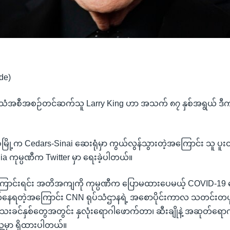
de)
ပ်သံအစီအစဉ်တင်ဆက်သူ Larry King ဟာ အသက် ၈၇ နှစ်အရွယ် ဒီကန
်မြို့က Cedars-Sinai ဆေးရုံမှာ ကွယ်လွန်သွားတဲ့အကြောင်း သူ ပ
a ကုမ္ပဏီက Twitter မှာ ရေးခဲ့ပါတယ်။
ောင်းရင်း အတိအကျကို ကုမ္ပဏီက ပြောမထားပေမယ့် COVID-19 ရ
်နေရတဲ့အကြောင်း CNN ရုပ်သံဌာနရဲ့ အစောပိုင်းကာလ သတင်းတပုဒ
းခင်နှစ်တွေအတွင်း နှလုံးရောဂါဖောက်တာ၊ ဆီးချိုနဲ့ အဆုတ်ရေ
့မှာ ရှိထားပါတယ်။