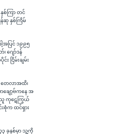
နှစ်ကြာ တင်
်ဆု နှစ်ကြိမ်
 ဒါ့အပြင် ၁၉၉၅
်၊ ဂျော်ဒန်
င်း ငြိမ်းချမ်း
ဘက် တေလာအထိ၊
်ဘာချော့ဗ်ကနေ အ
်သူ ကုဋေကြွယ်
းစုံက ထင်ရှား
ခုနှစ်မှာ သူ့ကို