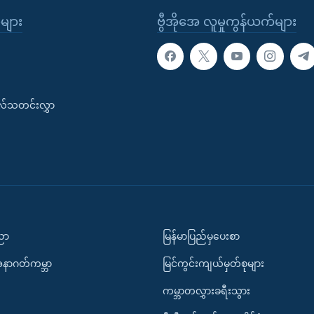
ုများ
ဗွီအိုအေ လူမှုကွန်ယက်များ
းလ်သတင်းလွှာ
ပညာ
မြန်မာပြည်မှပေးစာ
အနာဂတ်ကမ္ဘာ
မြင်ကွင်းကျယ်မှတ်စုများ
ကမ္ဘာတလွှားခရီးသွား