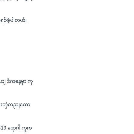
်ရစ်ခဲ့ပါတယ်။
 ဒီကနေ့မှာ ကှ
 ပူးတှဲတညျထော
19 ရောဂါ ကူးစ