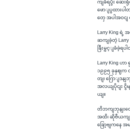
ကျခံရပွီး ဆေး
ဖောျပွထားပါတယ
တှေ အပါအဝငျ ရ
Larry King ရဲ
ဆကျခဲ့တဲ့ Larr
ခြီးမွှင့ျခံခဲ့ရ
Larry King ဟာ ရ
၁၉၉၅ ခုနှဈက လ
တျ၊ ဂြောျဒနျဘု
အလယျပိုငျး င
ယျ။
တိဘကျဘုနျးတော
အထိ၊ ဆိုဗီယက
ခြော့ဗျကနေ အမ