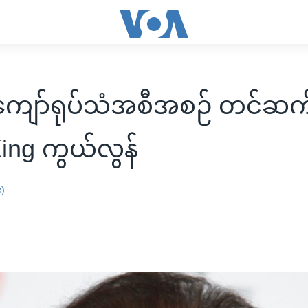
ကျော်ရုပ်သံအစီအစဉ် တင်ဆက
King ကွယ်လွန်
း)