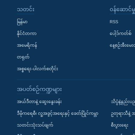
သတင်း
၀န်ဆောင်မှ
မြန်မာ
RSS
နိုင်ငံတကာ
ပေါ့ဒ်ကတ်စ်
အမေရိကန်
နေ့စဉ်အီးမေ
တရုတ်
အစ္စရေး-ပါလက်စတိုင်း
အပတ်စဉ်ကဏ္ဍများ
အယ်ဒီတာနဲ့ ဆွေးနွေးခန်း
သိပ္ပံနဲ့နည်း
ဒီမိုကရေစီ၊ လူ့အခွင့်အရေးနှင့် ခေတ်ပြိုင်ကမ္ဘာ
ဥတုရာသီနဲ့ 
သတင်းသုံးသပ်ချက်
စီးပွားရေး