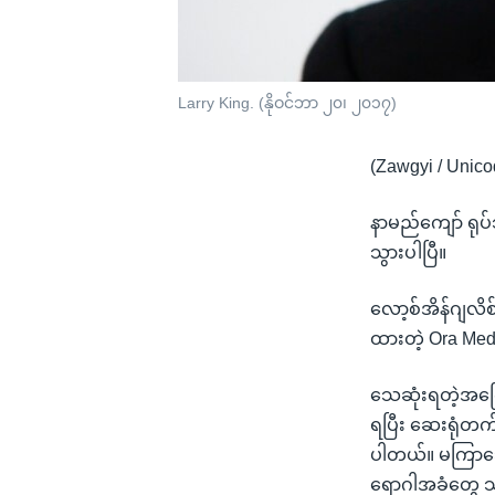
Larry King. (နိုဝင်ဘာ ၂၀၊ ၂၀၁၇)
(Zawgyi / Unico
နာမည်ကျော် ရု
သွားပါပြီ။
လော့စ်အိန်ဂျလိစ
ထားတဲ့ Ora Medi
သေဆုံးရတဲ့အကြ
ရပြီး ဆေးရုံတက
ပါတယ်။ မကြာသေ
ရောဂါအခံတွေ သူ