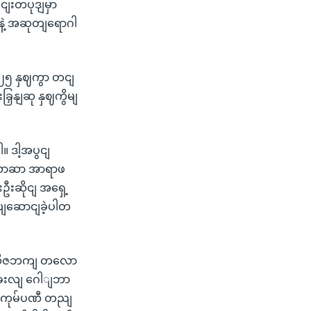
ျးတပုဒျမှာ
နဲ့ အဆုတျရောဂါ
 ၂၅ နှဈကွာ တငျ
ြှနျဆု နှဈကွိမျ
။ ဒါ့အပွငျ
ဌ ယာဆာ အာရာဖ
ဦးဆိုငျ အရှေ့
ျဆောငျခဲ့ပါတ
အဲလိဇဘကျ တလော
ခေးလျ ဂေါျဘာ
ဖျကုမ်ပဏီ တညျ