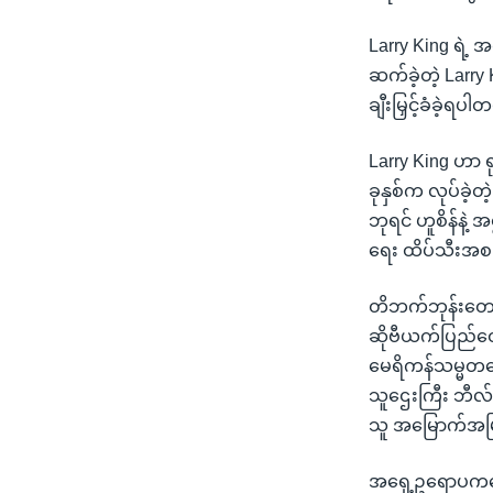
Larry King ရဲ့
ဆက်ခဲ့တဲ့ Larry
ချီးမြှင့်ခံခဲ့ရပါ
Larry King ဟာ ရ
ခုနှစ်က လုပ်ခဲ့
ဘုရင် ဟူစိန်နဲ့ 
ရေး ထိပ်သီးအ
တိဘက်ဘုန်းတော်
ဆိုဗီယက်ပြည်ထေ
မေရိကန်သမ္မတဟေ
သူဌေးကြီး ဘီလ
သူ အမြောက်အမြား
အရှေ့ဥရောပကနေ အ