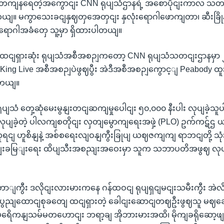
ရုံတကျနရေတဲ့အကွောငျး CNN ရုပျသံဌာနရဲ့ အစောပိုငျးကာလ သတင
ျ။ မကွာသေးခငျနှဈတှအေတှငျး နှလုံးရောဂါဖောကျတာ၊ ဆီးခြို
ောဂါအခံတှေ သူ့မှာ ရှိထားပါတယျ။
့ အထငျရှားဆုံး ရုပျသံအစီအစဉျကတော့ CNN ရုပျသံသတငျးဌာနမှာ
y King Live အစီအစဉျပဲဖွဈပွီး အဲဒီအစီအစဉျကွောင့ျ Peabody ထူးခ
ပါတယျ။
ုပျသံ တှေ့ဆုံမေးမွနျးတငျဆကျမှုပေါငျး ၅၀,၀၀၀ နီးပါး လုပျခဲ့သူပါ
ုပျခဲ့တဲ့ ပါလကျစတိုငျး လှတျမွောကျရေးအဖှဲ့ (PLO) ဥက်ကဋ်
ရငျ ဟူစိနျနဲ့ အစ်စရေးလျဝနျကွီးခြုပျ ယဈဇကျကျ ရာဘငျတို့ သုံး
ွိမျးခမြျးရေး ထိပျသီးအစညျးအဝေးမှာ သူက သဘာပတိအဖွဈ လုပ
ျကွီး ဒလိုငျးလားမားကနေ ဂန်ထဝငျ ရုပျရှငျမငျးသမီးကွီး 
ျပွညျထောငျစုခတျေ ထငျရှားတဲ့ ခေါငျးဆောငျတဈဦးဖွဈသူ မဈ
ရေိကနျသမ်မတဟောငျး ဘရာ့ချ အိုဘားမားအထိ၊ မိုကျခရိုဆော့