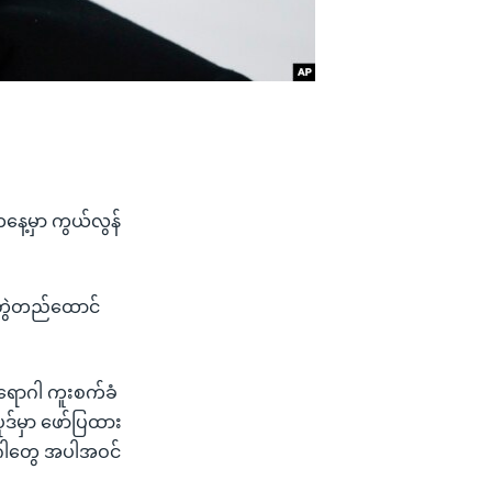
ေ့မှာ ကွယ်လွန်
ူးတွဲတည်ထောင်
ောဂါ ကူးစက်ခံ
်မှာ ဖော်ပြထား
ာဂါတွေ အပါအဝင်