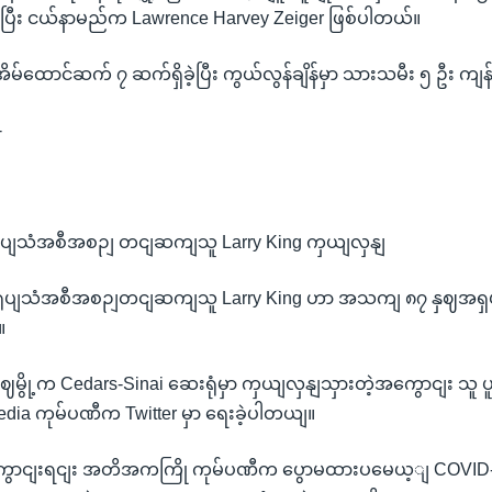
ြစ်ပြီး ငယ်နာမည်က Lawrence Harvey Zeiger ဖြစ်ပါတယ်။
ိမ်ထောင်ဆက် ၇ ဆက်ရှိခဲ့ပြီး ကွယ်လွန်ချိန်မှာ သားသမီး ၅ ဦး ကျန
-
ပျသံအစီအစဉျ တငျဆကျသူ Larry King ကှယျလှနျ
ုပျသံအစီအစဉျတငျဆကျသူ Larry King ဟာ အသကျ ၈၇ နှဈအရှယျ
။
မွို့က Cedars-Sinai ဆေးရုံမှာ ကှယျလှနျသှားတဲ့အကွောငျး သူ
edia ကုမ်ပဏီက Twitter မှာ ရေးခဲ့ပါတယျ။
ွောငျးရငျး အတိအကကြို ကုမ်ပဏီက ပွောမထားပမေယ့ျ COVID-