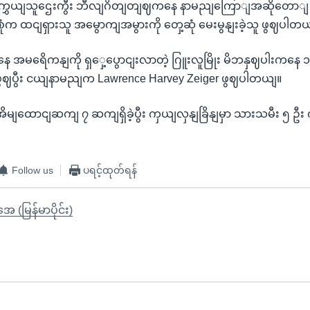
ွှေယျသူဌေးကွီး ဘီလျဂိတျတျဈကနေ နာမညျကြောျအဆိုတောျ
ံက ထငျရှားသူ အမွောကျအမွားကို တှေ့ဆုံ မေးမွနျးခဲ့သူ ဖွဈပါတ
အမရေိကနျကို ရှှေ့ပွောငျးလာတဲ့ ဂြူးလူမြိုး မိဘနှဈပါးကနေ ၁၉
တာဖွဈပွီး ငယျနာမညျက Lawrence Harvey Zeiger ဖွဈပါတယျ။
အိမျထောငျဆကျ ၇ ဆကျရှိခဲ့ပွီး ကှယျလှနျခြိနျမှာ သားသမီး ၅ 
Follow us
ပရင့်ထုတ်ရန်
ုအေ (မြန်မာပိုင်း)