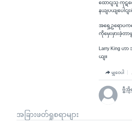
ထောငျသူ ကုဋက
နယျပယျပေါငျးစု
အရှေ့ဥရောပကနေ 
ကိုမှေးဖှားခဲ့
Larry King ဟာ 
ယျ။
မျှဝေပါ
ဗွီအိ
အခြားဖတ်ရှုစရာများ