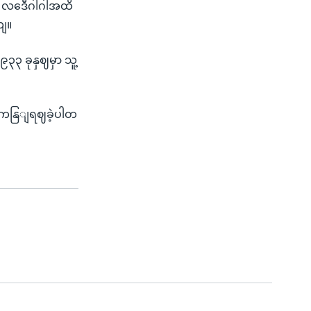
 လဒေီဂါဂါအထိ
ယျ။
၃၃ ခုနှဈမှာ သူ့
ဦး ကနြျရဈခဲ့ပါတ