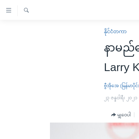
သုံး
ရ
ရှာဖွေ
လွယ်ကူ
မူလစာမျက်နှာ
နိုင်ငံတကာ
ရ
စေ
မြန်မာ
လာ
နာမည်
သည့်
ဒ်
ကမ္ဘာ့သတင်းများ
Link
ဗွီဒီယို
နိုင်ငံတကာ
Larry 
များ
သတင်းလွတ်လပ်ခွင့်
အမေရိကန်
ပင်မ
ရပ်ဝန်းတခု လမ်းတခု အလွန်
တရုတ်
ဗွီအိုအေ (မြန်မာပိုင်
အကြောင်းအရာ
အင်္ဂလိပ်စာလေ့လာမယ်
အစ္စရေး-ပါလက်စတိုင်း
၂၃ ဇန္နဝါရီ၊ ၂၀၂၁
သို့
အပတ်စဉ်ကဏ္ဍများ
အမေရိကန်သုံးအီဒီယံ
ကျော်
မျှဝေပါ
ကြည့်
ရေဒီယိုနှင့်ရုပ်သံ အချက်အလက်များ
မကြေးမုံရဲ့ အင်္ဂလိပ်စာ
ရေဒီယို
ရန်
ရေဒီယို/တီဗွီအစီအစဉ်
ရုပ်ရှင်ထဲက အင်္ဂလိပ်စာ
တီဗွီ
ပင်မ