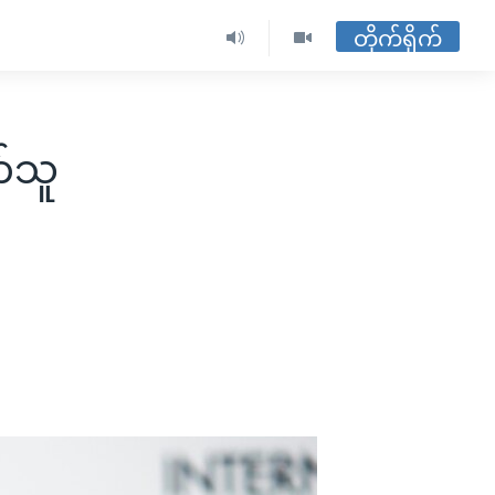
တိုက်ရိုက်
်သူ