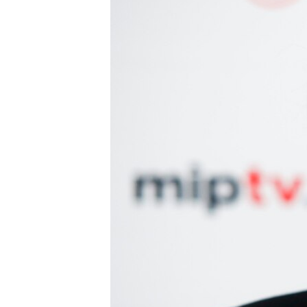
သုတပဒေသာ အင်္ဂလိပ်စာ
အ
ညွန်း
စာမျက်နှာ
သို့
ကျော်
ကြည့်
ရန်
ရှာဖွေ
ရန်
နေရာ
သို့
ကျော်
ရန်