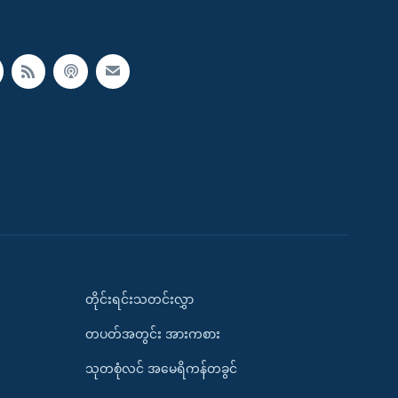
တိုင်းရင်းသတင်းလွှာ
တပတ်အတွင်း အားကစား
သုတစုံလင် အမေရိကန်တခွင်