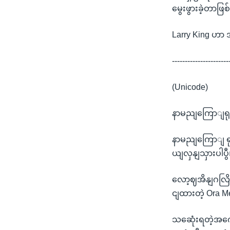
မွေးဖွားခဲ့တာဖ
Larry King ဟာ အ
----------------------
(Unicode)
နာမညျကြောျရု
နာမညျကြောျ ရ
ယျလှနျသှားပါပွီ
လော့ဈအိနျဂလြိဈ
ငျထားတဲ့ Ora M
သဆေုံးရတဲ့အက