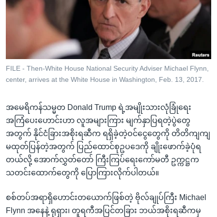
အ
သုတပဒေသာ အင်္ဂလိပ်စာ
ညွန်း
Learning English
စာမျက်နှာ
သို့
ဗွီအိုအေ လူမှုကွန်ယက်များ
ကျော်
ကြည့်
FILE - Then-White House National Security Adviser Michael Flynn,
center, arrives at the White House in Washington, Feb. 13, 2017.
ရန်
ဘာသာစကားများ
ရှာဖွေ
အမေရိကန်သမ္မတ Donald Trump ရဲ့အမျိုးသားလုံခြုံရေး
ရန်
အကြံပေးဟောင်းဟာ လူအများကြား မျက်နှာပြရတဲ့ပွဲတွေ
နေရာ
အတွက် နိုင်ငံခြားအစိုးရဆီက ရရှိခဲ့တဲ့ဝင်ငွေတွေကို တိတိကျကျ
သို့
မထုတ်ပြန်တဲ့အတွက် ပြည်ထောင်စုဥပဒေကို ချိုးဖောက်ခဲ့ပုံရ
ကျော်
တယ်လို့ အောက်လွှတ်တော် ကြီးကြပ်ရေးကော်မတီ ဥက္ကဋ္ဌက
ရန်
သတင်းထောက်တွေကို ပြောကြားလိုက်ပါတယ်။
စစ်တပ်အရာရှိဟောင်းတယောက်ဖြစ်တဲ့ ဗိုလ်ချုပ်ကြီး Michael
Flynn အနေနဲ့ ရုရှား၊ တူရကီအပြင်တခြား ဘယ်အစိုးရဆီကမှ