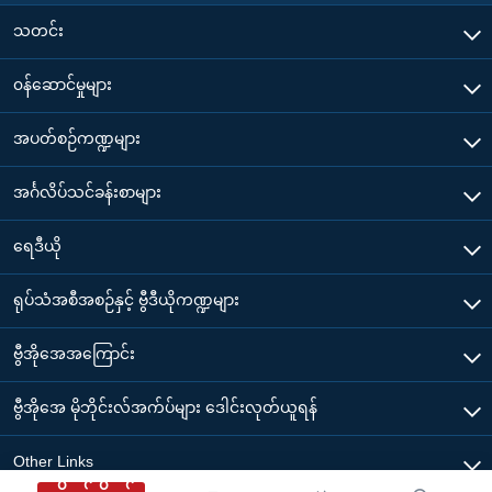
သတင်း
၀န်ဆောင်မှုများ
အပတ်စဉ်ကဏ္ဍများ
အင်္ဂလိပ်သင်ခန်းစာများ
ရေဒီယို
ရုပ်သံအစီအစဉ်နှင့် ဗွီဒီယိုကဏ္ဍများ
ဗွီအိုအေအကြောင်း
ဗွီအိုအေ မိုဘိုင်းလ်အက်ပ်များ ဒေါင်းလုတ်ယူရန်
Other Links