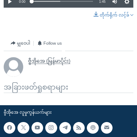
0:00
1:45
တိုက်ရိုက် လင့်ခ်
မျှဝေပါ
Follow us
ဗွီအိုအေ (မြန်မာပိုင်း)
အခြားဖတ်ရှုစရာများ
ဗွီအိုအေ လူမှုကွန်ယက်များ