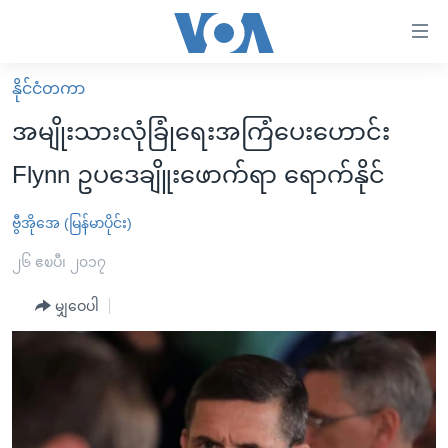
သုံး
ရ
လွယ်ကူ
နိုင်ငံတကာ
မူလစာမျက်နှာ
စေ
အမျိုးသားလုံခြုံရေးအကြံပေးဟောင်း
မြန်မာ
သည့်
Flynn ဥပဒေချိူးဖောက်ရာ ရောက်နိုင်
ကမ္ဘာ့သတင်းများ
Link
ဗွီဒီယို
နိုင်ငံတကာ
ဗွီအိုအေ (မြန်မာပိုင်း)
များ
သတင်းလွတ်လပ်ခွင့်
အမေရိကန်
၂၆ ဧၿပီ၊ ၂၀၁၇
ပင်မ
ရပ်ဝန်းတခု လမ်းတခု အလွန်
တရုတ်
အကြောင်းအရာ
မျှဝေပါ
သို့
အင်္ဂလိပ်စာလေ့လာမယ်
အစ္စရေး-ပါလက်စတိုင်း
ကျော်
အပတ်စဉ်ကဏ္ဍများ
အမေရိကန်သုံးအီဒီယံ
ကြည့်
ရေဒီယိုနှင့်ရုပ်သံ အချက်အလက်များ
မကြေးမုံရဲ့ အင်္ဂလိပ်စာ
ရေဒီယို
ရန်
ပင်မ
ရေဒီယို/တီဗွီအစီအစဉ်
ရုပ်ရှင်ထဲက အင်္ဂလိပ်စာ
တီဗွီ