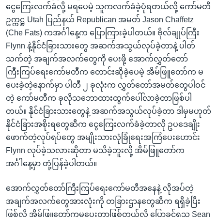
ငွေကြေးလက်ခံလို့ မရပေမဲ့ သူကလက်ခံခဲ့ပုံရတယ်လို့ ကော်မတီ
ဥက္ကဋ္ဌ Utah ပြည်နယ် Republican အမတ် Jason Chaffetz
(Che Fats) ကအင်္ဂါနေ့က ပြောကြားခဲ့ပါတယ်။ ဗိုလ်ချုပ်ကြီး
Flynn နဲ့နိုင်ငံခြားသားတွေ အဆက်အသွယ်လုပ်ခဲ့တာနဲ့ ပါတ်
သက်တဲ့ အချက်အလက်တွေကို ပေးဖို့ အောက်လွှတ်တော်
ကြီးကြပ်ရေးကော်မတီက တောင်းဆိုခဲ့ပေမဲ့ အိမ်ဖြူတော်က မ
ပေးခဲ့တဲ့နောက်မှာ ပါတီ ၂ ခုလုံးက လွှတ်တော်အမတ်တွေပါဝင်
တဲ့ ကော်မတီက ခုလိုသဘောထားထွက်ပေါ်လာခဲ့တာဖြစ်ပါ
တယ်။ နိုင်ငံခြားသားတွေနဲ့ အဆက်အသွယ်လုပ်ခဲ့တာ ဒါမှမဟုတ်
နိုင်ငံခြားအစိုးရတွေဆီက ငွေကြေးလက်ခံခဲ့တာလို ဥပဒေချိုး
ဖောက်တဲ့လုပ်ရပ်တွေ အမျိုးသားလုံခြုံရေးအကြံပေးဟောင်း
Flynn လုပ်ခဲ့သလားဆိုတာ မသိခဲ့ဘူးလို့ အိမ်ဖြူတော်က
အင်္ဂါနေ့မှာ တုံ့ပြန်ခဲ့ပါတယ်။
အောက်လွှတ်တော်ကြီးကြပ်ရေးကော်မတီအနေနဲ့ လိုအပ်တဲ့
အချက်အလက်တွေအားလုံးကို တခြားဌာနတွေဆီက ရရှိခဲ့ပြီး
ဖြစ်လို့ အိမ်ဖြူတော်ကမပေးတာဖြစ်တယ်လို့ ပြောခွင့်ရသူ Sean