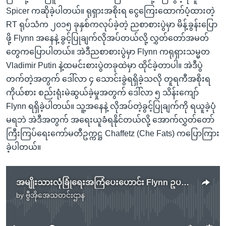
Spicer ကဆိုခဲ့ပါတယ်။ ရုရှားအစိုးရ ငွေကြေးထောက်ပံ့ထားတဲ့
RT ရုပ်သံက ၂၀၁၅ ခုနှစ်ကလုပ်ခဲ့တဲ့ ညစာစားပွဲမှာ မိန့်ခွန်းပြော
ဖို့ Flynn အနေနဲ့ ခွင့်ပြုချက်လိုအပ်တယ်လို့ လွှတ်တော်အမတ်
တွေကပြောပါတယ်။ အဲဒီညစာစားပွဲမှာ Flynn ကရုရှားသမ္မတ
Vladimir Putin နဲ့ထမင်းစားပွဲတခုထဲမှာ ထိုင်ခဲ့တာပါ။ အဲဒီပွဲ
တက်တဲ့အတွက် ဒေါ်လာ ၄ သောင်းခွဲရရှိခဲ့သလို တူရကီအစိုးရ
ကိုယ်စား စည်းရုံးမဲဆွယ်ခဲ့မှုအတွက် ဒေါ်လာ ၅ သိန်းကျော်
Flynn ရရှိခဲ့ပါတယ်။ သူ့အနေနဲ့ လိုအပ်တဲ့ခွင့်ပြုချက်ကို ရယူခဲ့ပုံ
မရဘဲ အဲဒီအတွက် အရေးယူခံရနိုင်တယ်လို့ အောက်လွှတ်တော်
ကြီးကြပ်ရေးကော်မတီဥက္ကဋ္ဌ Chaffetz (Che Fats) ကပြောကြား
ခဲ့ပါတယ်။
အမျိုးသားလုံခြုံရေးအကြံပေးဟောင်း Flynn ဥပဒေချိူးဖောက်ရာ ရောက်နိုင်
by
ဗွီအိုအေသတင်းဌာန
No media source currently available