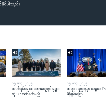
်နိုင်ပါသည်။
၁၅ မတ္၊ ၂၀၂၅
၁၅ မတ္၊ ၂၀၂၅
အပစ်ရပ်ရေးသဘောမတူရင် ရုရှား
တရားရေးဌာနမှာ သမ္မတ T
ကို G7 ဒဏ်ခတ်မည်
မိန့်ခွန်းပြော