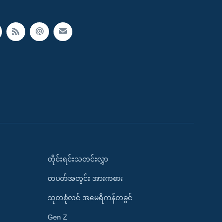
တိုင်းရင်းသတင်းလွှာ
တပတ်အတွင်း အားကစား
သုတစုံလင် အမေရိကန်တခွင်
Gen Z