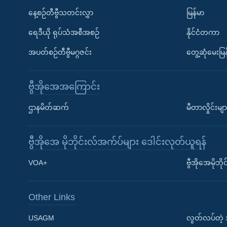
နေ့စဉ်တီဗွီသတင်းလွှာ
မြန်မာ
ရေဒီယို ရုပ်သံအစီအစဉ်
နိုင်ငံတကာ
အပတ်စဉ်တီဗွီမဂ္ဂဇင်း
တွေ့ဆုံမေးမြန
ဗွီအိုအေအကြောင်း
ဌာနမိတ်ဆက်
မီတာလှိုင်းမျာ
ဗွီအိုအေ မိုဘိုင်းလ်အက်ပ်များ ဒေါင်းလုတ်ယူရန်
Learning English
VOA+
ဗွီအိုအေမိုဘ
ဗွီအိုအေ လူမှုကွန်ယက်များ
Other Links
USAGM
လွတ်လပ်တဲ့