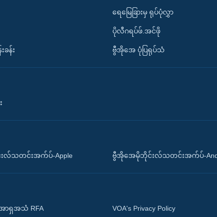
ရေမြေခြားမှ ရုပ်ပုံလွှာ
ပိုလီဂရပ်ဖ်.အင်ဖို
်းခန်း
ဗွီအိုအေ ပုံပြရုပ်သံ
း
ိုင်းလ်သတင်းအက်ပ်-Apple
ဗွီအိုအေမိုဘိုင်းလ်သတင်းအက်ပ်-An
 အာရှအသံ RFA
VOA's Privacy Policy