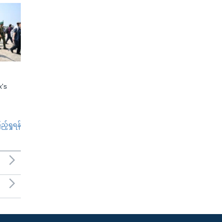
x's
်ရှုရန်