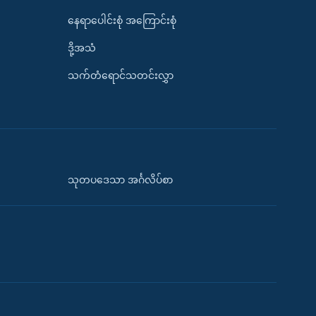
နေရာပေါင်းစုံ အကြောင်းစုံ
ဒို့အသံ
သက်တံရောင်သတင်းလွှာ
သုတပဒေသာ အင်္ဂလိပ်စာ