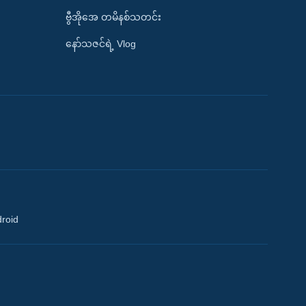
ဗွီအိုအေ တမိနစ်သတင်း
နော်သဇင်ရဲ့ Vlog
droid