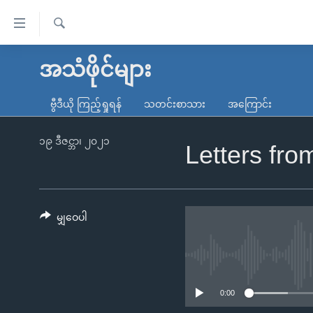
သုံး
ရ
ရှာဖွေ
လွယ်ကူ
မူလစာမျက်နှာ
အသံဖိုင်များ
ရ
စေ
မြန်မာ
လာ
ဗွီဒီယို ကြည့်ရှုရန်
သတင်းစာသား
အကြောင်း
သည့်
ဒ်
ကမ္ဘာ့သတင်းများ
Link
ဗွီဒီယို
နိုင်ငံတကာ
၁၉ ဒီဇင္ဘာ၊ ၂၀၂၁
Letters fr
များ
သတင်းလွတ်လပ်ခွင့်
အမေရိကန်
ပင်မ
ရပ်ဝန်းတခု လမ်းတခု အလွန်
တရုတ်
အကြောင်းအရာ
အင်္ဂလိပ်စာလေ့လာမယ်
အစ္စရေး-ပါလက်စတိုင်း
မျှဝေပါ
သို့
အပတ်စဉ်ကဏ္ဍများ
အမေရိကန်သုံးအီဒီယံ
ကျော်
ကြည့်
ရေဒီယိုနှင့်ရုပ်သံ အချက်အလက်များ
မကြေးမုံရဲ့ အင်္ဂလိပ်စာ
ရေဒီယို
ရန်
ရေဒီယို/တီဗွီအစီအစဉ်
ရုပ်ရှင်ထဲက အင်္ဂလိပ်စာ
တီဗွီ
0:00
ပင်မ