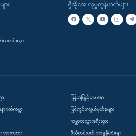
ုများ
ဗွီအိုအေ လူမှုကွန်ယက်များ
းလ်သတင်းလွှာ
ပညာ
မြန်မာပြည်မှပေးစာ
အနာဂတ်ကမ္ဘာ
မြင်ကွင်းကျယ်မှတ်စုများ
ကမ္ဘာတလွှားခရီးသွား
း အားကစား
ဒီသီတင်းပတ် အာရှနိုင်ငံရေး