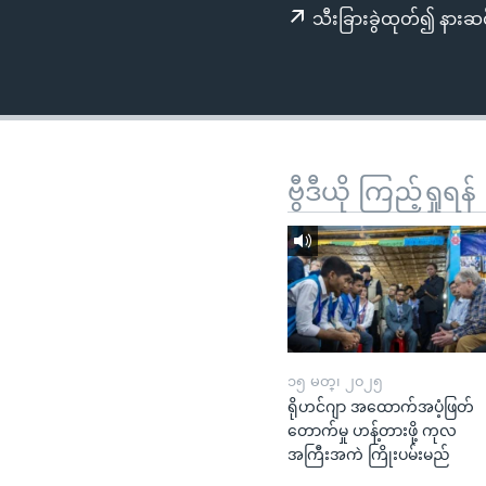
သုတပဒေသာ အင်္ဂလိပ်စာ
အ
သီးခြားခွဲထုတ်၍ နားဆင
ညွန်း
စာမျက်နှာ
သို့
ကျော်
ကြည့်
ရန်
ဗွီဒီယို ကြည့်ရှုရန်
ရှာဖွေ
ရန်
နေရာ
သို့
ကျော်
ရန်
၁၅ မတ္၊ ၂၀၂၅
ရိုဟင်ဂျာ အထောက်အပံ့ဖြတ်
တောက်မှု ဟန့်တားဖို့ ကုလ
အကြီးအကဲ ကြိုးပမ်းမည်