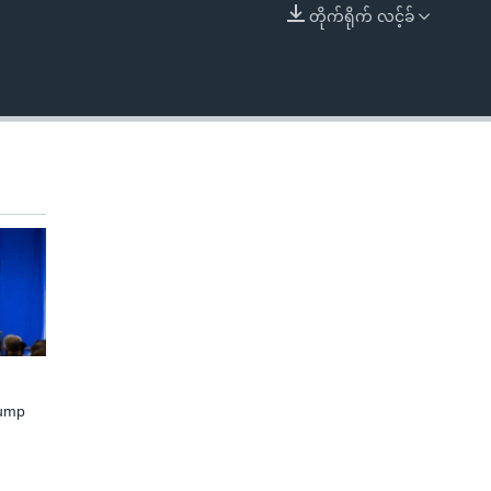
တိုက်ရိုက် လင့်ခ်
EMBED
rump