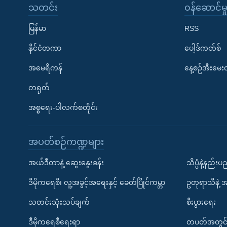
သတင်း
၀န်ဆောင်မှ
မြန်မာ
RSS
နိုင်ငံတကာ
ပေါ့ဒ်ကတ်စ်
အမေရိကန်
နေ့စဉ်အီးမေ
တရုတ်
အစ္စရေး-ပါလက်စတိုင်း
အပတ်စဉ်ကဏ္ဍများ
အယ်ဒီတာနဲ့ ဆွေးနွေးခန်း
သိပ္ပံနဲ့နည်း
ဒီမိုကရေစီ၊ လူ့အခွင့်အရေးနှင့် ခေတ်ပြိုင်ကမ္ဘာ
ဥတုရာသီနဲ့ 
သတင်းသုံးသပ်ချက်
စီးပွားရေး
ဒီမိုကရေစီရေးရာ
တပတ်အတွင်