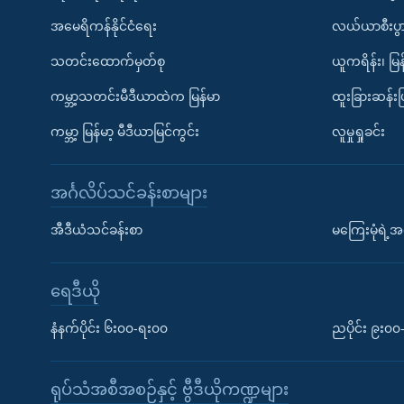
အမေရိကန်နိုင်ငံရေး
လယ်ယာစီးပွ
သတင်းထောက်မှတ်စု
ယူကရိန်း၊ မြန
ကမ္ဘာ့သတင်းမီဒီယာထဲက မြန်မာ
ထူးခြားဆန်း
ကမ္ဘာ့ မြန်မာ့ မီဒီယာမြင်ကွင်း
လူမှုရှုခင်း
အင်္ဂလိပ်သင်ခန်းစာများ
အီဒီယံသင်ခန်းစာ
မကြေးမုံရဲ့အင
ရေဒီယို
နံနက်ပိုင်း ၆း၀၀-ရး၀၀
ညပိုင်း ၉း၀
ရုပ်သံအစီအစဉ်နှင့် ဗွီဒီယိုကဏ္ဍများ