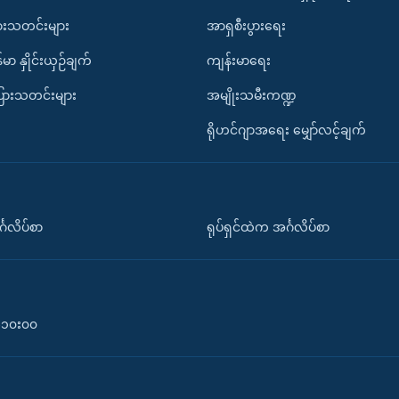
ားသတင်းများ
အာရှစီးပွားရေး
်မာ နှိုင်းယှဉ်ချက်
ကျန်းမာရေး
ပြားသတင်းများ
အမျိုးသမီးကဏ္ဍ
ရိုဟင်ဂျာအရေး မျှော်လင့်ချက်
်္ဂလိပ်စာ
ရုပ်ရှင်ထဲက အင်္ဂလိပ်စာ
၀-၁၀း၀၀