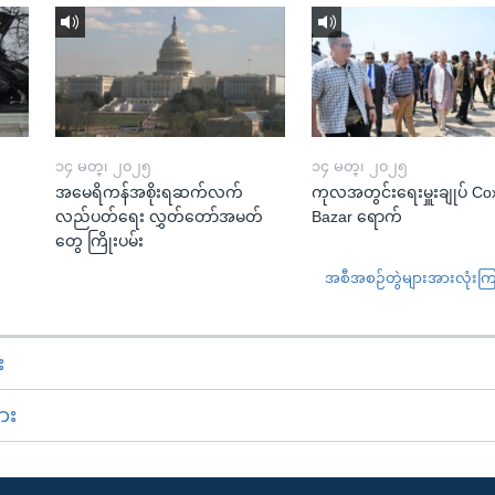
၁၄ မတ္၊ ၂၀၂၅
၁၄ မတ္၊ ၂၀၂၅
အမေရိကန်အစိုးရဆက်လက်
ကုလအတွင်းရေးမှူးချုပ် Co
လည်ပတ်ရေး လွှတ်တော်အမတ်
Bazar ရောက်
တွေ ကြိုးပမ်း
အစီအစဉ်တွဲများအားလုံးကြည့
း
ား