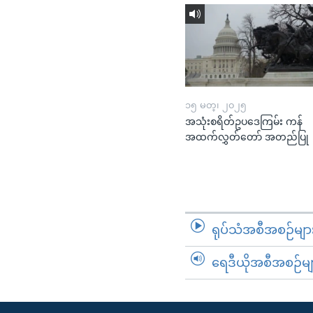
၁၅ မတ္၊ ၂၀၂၅
အသုံးစရိတ်ဥပဒေကြမ်း ကန်
အထက်လွှတ်တော် အတည်ပြု
ရုပ်သံအစီအစဉ်မျာ
ရေဒီယိုအစီအစဉ်မျ