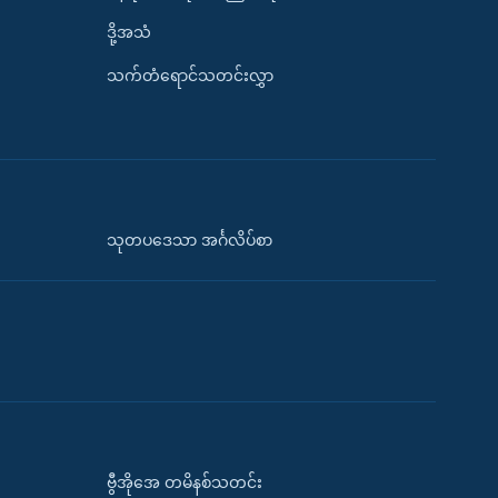
ဒို့အသံ
သက်တံရောင်သတင်းလွှာ
သုတပဒေသာ အင်္ဂလိပ်စာ
ဗွီအိုအေ တမိနစ်သတင်း