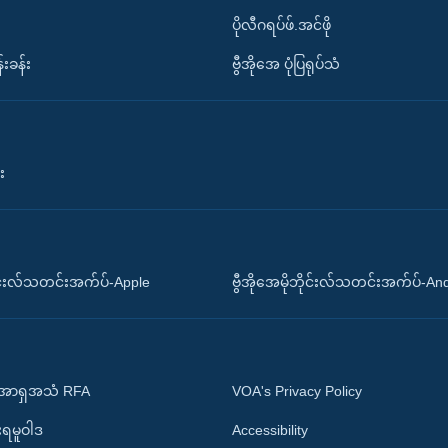
ပိုလီဂရပ်ဖ်.အင်ဖို
်းခန်း
ဗွီအိုအေ ပုံပြရုပ်သံ
း
ိုင်းလ်သတင်းအက်ပ်-Apple
ဗွီအိုအေမိုဘိုင်းလ်သတင်းအက်ပ်-An
 အာရှအသံ RFA
VOA's Privacy Policy
ုးရမူဝါဒ
Accessibility