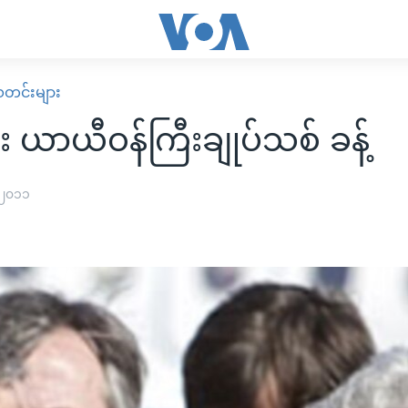
း သတင်းများ
း ယာယီဝန်ကြီးချုပ်သစ် ခန့်
 ၂၀၁၁