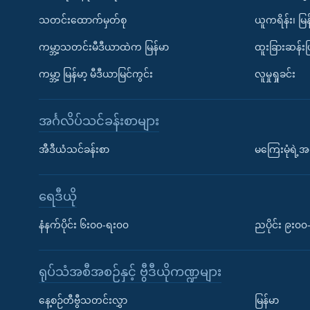
သတင်းထောက်မှတ်စု
ယူကရိန်း၊ မြန
ကမ္ဘာ့သတင်းမီဒီယာထဲက မြန်မာ
ထူးခြားဆန်း
ကမ္ဘာ့ မြန်မာ့ မီဒီယာမြင်ကွင်း
လူမှုရှုခင်း
အင်္ဂလိပ်သင်ခန်းစာများ
အီဒီယံသင်ခန်းစာ
မကြေးမုံရဲ့အင
ရေဒီယို
နံနက်ပိုင်း ၆း၀၀-ရး၀၀
ညပိုင်း ၉း၀
ရုပ်သံအစီအစဉ်နှင့် ဗွီဒီယိုကဏ္ဍများ
နေ့စဉ်တီဗွီသတင်းလွှာ
မြန်မာ