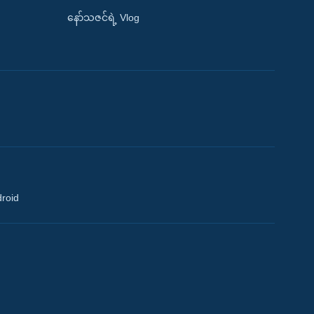
နော်သဇင်ရဲ့ Vlog
droid