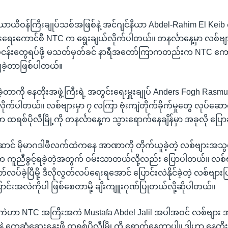
ှာ ယာယီဝန်ကြီးချုပ်သစ်အဖြစ်နဲ့ အင်ဂျင်နီယာ Abdel-Rahim El Keib 
းရေးကောင်စီ NTC က ရွေးချယ်လိုက်ပါတယ်။ တနင်္လာနေ့မှာ လစ်ဗျ
လုပ်ငန်းတွေရပ်ဖို့ မသတ်မှတ်ခင် နာရီအတော်ကြာကတည်းက NTC ကောင
ျခဲ့တာဖြစ်ပါတယ်။
င်ခဲ့တာကို နေတိုးအဖွဲ့ကြီးရဲ့ အတွင်းရေးမှူးချုပ် Anders Fogh Ra
ိုက်ပါတယ်။ လစ်ဗျားမှာ ၇ လကြာ ဗုံးကျဲတိုက်ခိုက်မှုတွေ လုပ်ဆောင်ခဲ
ထရစ်ပိုလီမြို့ကို တနင်္လာနေ့က သွားရောက်နေချိန်မှာ အခုလို ပြော
ောင် မိုမာဂဒါဖီလက်ထဲကနေ အာဏာကို တိုက်ယူခဲ့တဲ့ လစ်ဗျားအသွင
ိုးက ကူညီခွင့်ရခဲ့တဲ့အတွက် ဝမ်းသာတယ်လို့လည်း ပြောပါတယ်။ လစ
တ်လပ်ခဲ့ပြီမို့ ဒီလိုလွတ်လပ်ရေးရအောင် ပြောင်းလဲနိုင်ခဲ့တဲ့ လစ်ဗ
င်းအလဲကိုပါ ဖြစ်စေတာမို့ ချီးကျူးဂုဏ်ပြုတယ်လို့ဆိုပါတယ်။
ကဲဟာ NTC အကြီးအကဲ Mustafa Abdel Jalil အပါအဝင် လစ်ဗျား အ
နဲ့ တွေ့ဆုံဆွေးနွေးဖို့ ထရစ်ပိုလီမြို့ကို ရောက်နေတာပါ။ ဒါဟာ နေတ