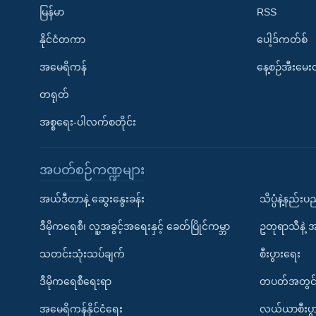
မြန်မာ
RSS
နိုင်ငံတကာ
ပေါ့ဒ်ကတ်စ်
အမေရိကန်
နေ့စဉ်အီးမေ
တရုတ်
အစ္စရေး-ပါလက်စတိုင်း
အပတ်စဉ်ကဏ္ဍများ
အယ်ဒီတာနဲ့ ဆွေးနွေးခန်း
သိပ္ပံနဲ့နည်း
ဒီမိုကရေစီ၊ လူ့အခွင့်အရေးနှင့် ခေတ်ပြိုင်ကမ္ဘာ
ဥတုရာသီနဲ့ 
သတင်းသုံးသပ်ချက်
စီးပွားရေး
ဒီမိုကရေစီရေးရာ
တပတ်အတွင်
အမေရိကန်နိုင်ငံရေး
လယ်ယာစီးပွ