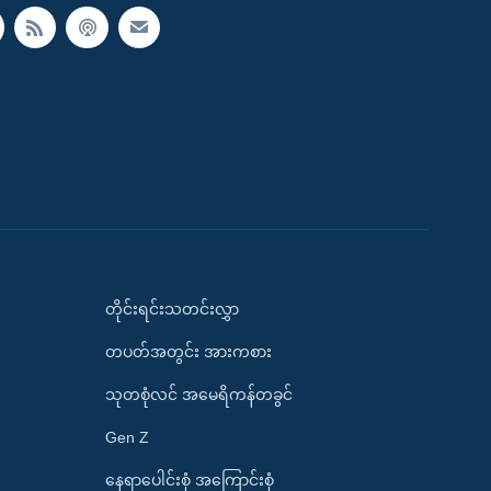
တိုင်းရင်းသတင်းလွှာ
တပတ်အတွင်း အားကစား
သုတစုံလင် အမေရိကန်တခွင်
Gen Z
နေရာပေါင်းစုံ အကြောင်းစုံ