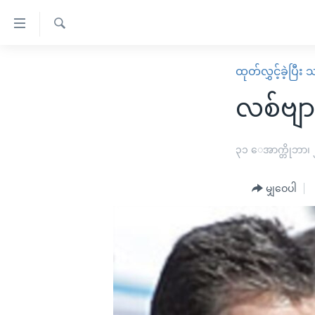
သုံး
ရ
ရှာဖွေ
လွယ်ကူ
မူလစာမျက်နှာ
ထုတ်လွှင့်ခဲ့ပြီ
ရ
စေ
မြန်မာ
လာ
လစ်ဗျာ
သည့်
ဒ်
ကမ္ဘာ့သတင်းများ
Link
ဗွီဒီယို
နိုင်ငံတကာ
၃၁ ေအာက္တိုဘာ၊
များ
သတင်းလွတ်လပ်ခွင့်
အမေရိကန်
ပင်မ
မျှဝေပါ
ရပ်ဝန်းတခု လမ်းတခု အလွန်
တရုတ်
အကြောင်းအရာ
အင်္ဂလိပ်စာလေ့လာမယ်
အစ္စရေး-ပါလက်စတိုင်း
သို့
အပတ်စဉ်ကဏ္ဍများ
အမေရိကန်သုံးအီဒီယံ
ကျော်
ကြည့်
ရေဒီယိုနှင့်ရုပ်သံ အချက်အလက်များ
မကြေးမုံရဲ့ အင်္ဂလိပ်စာ
ရေဒီယို
ရန်
ရေဒီယို/တီဗွီအစီအစဉ်
ရုပ်ရှင်ထဲက အင်္ဂလိပ်စာ
တီဗွီ
ပင်မ