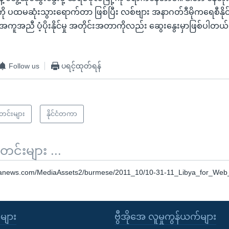
ကို ပထမဆုံးသွားရောက်တာ ဖြစ်ပြီး လစ်ဗျား အနာဂတ်ဒီမိုကရေစီနိုင
ဲ့ အကူအညီ ပံ့ပိုးနိုင်မှု အတိုင်းအတာကိုလည်း ဆွေးနွေးမှာဖြစ်ပါတယ်
Follow us
ပရင့်ထုတ်ရန်
သတင်းများ
နိုင်ငံတကာ
်းများ ...
oanews.com/MediaAssets2/burmese/2011_10/10-31-11_Libya_for_We
ုများ
ဗွီအိုအေ လူမှုကွန်ယက်များ