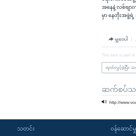
အနေနဲ့ လစ်ဗျား
မှာ နေတိုးအဖွဲ့ရ
မျှဝေပါ
This item is part of
ထုတ်လွှင့်ခဲ့ပြီး 
ဆက်စပ်သတင
http://www.v
သတင်း
၀န်ဆောင်မှ