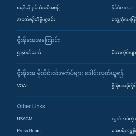
ရေဒီယို ရုပ်သံအစီအစဉ်
နိုင်ငံတကာ
အပတ်စဉ်တီဗွီမဂ္ဂဇင်း
တွေ့ဆုံမေးမြန
ဗွီအိုအေအကြောင်း
ဌာနမိတ်ဆက်
မီတာလှိုင်းမျာ
ဗွီအိုအေ မိုဘိုင်းလ်အက်ပ်များ ဒေါင်းလုတ်ယူရန်
Learning English
VOA+
ဗွီအိုအေမိုဘ
ဗွီအိုအေ လူမှုကွန်ယက်များ
Other Links
USAGM
လွတ်လပ်တဲ့
Press Room
အေမရိကန္အစိ
ဘာသာစကားများ