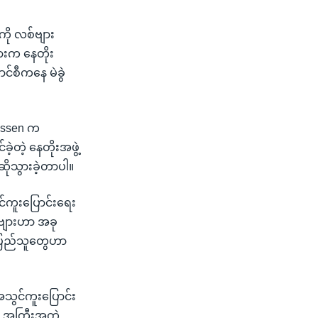
ကို လစ်ဗျား
ားက နေတိုး
်စီကနေ မဲခွဲ
smussen က
့တဲ့ နေတိုးအဖွဲ့
ဆိုသွားခဲ့တာပါ။
်ကူးပြောင်းရေး
်ဗျားဟာ အခု
ျားပြည်သူတွေဟာ
သွင်ကူးပြောင်း
ိုး အကြီးအကဲ