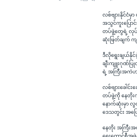
လစ်ဗျားနိုင်ငံမ
အသွင်ကူးပြောင်
တပ်ဖွဲ့တွေရဲ့ 
ဆုံးဖြတ်ချက် က
ဒီလိုရွေးချယ်နို
ချီးကျူးဂုဏ်ပြုလ
ရဲ့ အကြီးအကဲဟာ 
လစ်ဗျားခေါင်းဆ
တပ်ဖွဲ့ကို နေတ
နောက်ဆုံးမှာ လွ
ဒေသတွင်း အပြော
နေတိုး အကြီးအ
ရေးကောင်စီအဖွဲ့