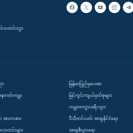
းလ်သတင်းလွှာ
ပညာ
မြန်မာပြည်မှပေးစာ
အနာဂတ်ကမ္ဘာ
မြင်ကွင်းကျယ်မှတ်စုများ
ကမ္ဘာတလွှားခရီးသွား
း အားကစား
ဒီသီတင်းပတ် အာရှနိုင်ငံရေး
ားသတင်းများ
အာရှစီးပွားရေး