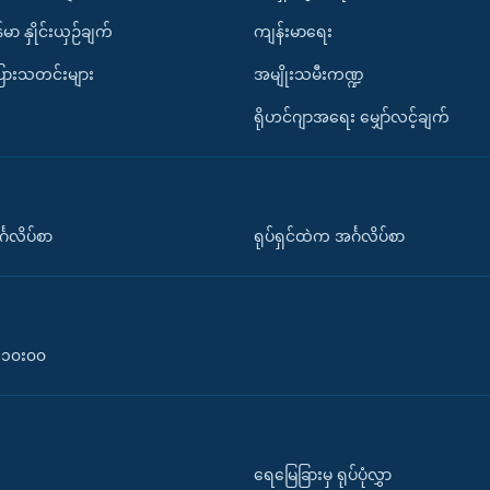
်မာ နှိုင်းယှဉ်ချက်
ကျန်းမာရေး
ပြားသတင်းများ
အမျိုးသမီးကဏ္ဍ
ရိုဟင်ဂျာအရေး မျှော်လင့်ချက်
်္ဂလိပ်စာ
ရုပ်ရှင်ထဲက အင်္ဂလိပ်စာ
၀-၁၀း၀၀
ရေမြေခြားမှ ရုပ်ပုံလွှာ