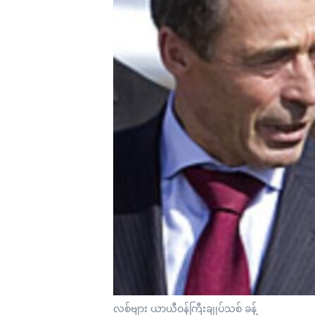
သုတပဒေသာ အင်္ဂလိပ်စာ
အ
ညွန်း
စာမျက်နှာ
သို့
ကျော်
ကြည့်
ရန်
ရှာဖွေ
ရန်
နေရာ
သို့
ကျော်
ရန်
လစ်ဗျား ယာယီဝန်ကြီးချုပ်သစ် ခန့်