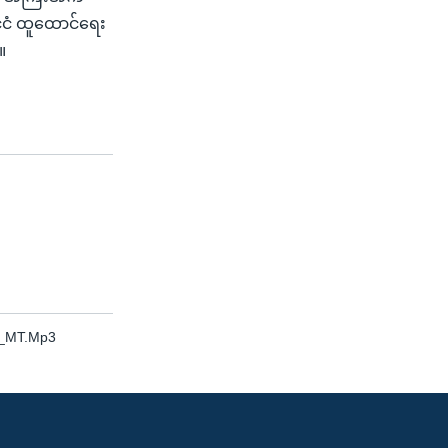
်ငံ ထူထောင်ရေး
။
b_MT.Mp3