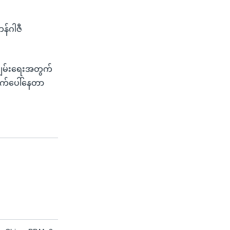
န်ဂါဇီ
်းချမ်းရေးအတွက်
ွက်ပေါ်နေတာ