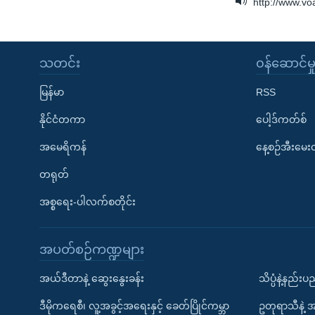
http://www.v
သတင်း
၀န်ဆောင်မှ
မြန်မာ
RSS
နိုင်ငံတကာ
ပေါ့ဒ်ကတ်စ်
အမေရိကန်
နေ့စဉ်အီးမေ
တရုတ်
အစ္စရေး-ပါလက်စတိုင်း
အပတ်စဉ်ကဏ္ဍများ
အယ်ဒီတာနဲ့ ဆွေးနွေးခန်း
သိပ္ပံနဲ့နည်း
ဒီမိုကရေစီ၊ လူ့အခွင့်အရေးနှင့် ခေတ်ပြိုင်ကမ္ဘာ
ဥတုရာသီနဲ့ 