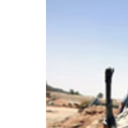
သုတပဒေသာ အင်္ဂလိပ်စာ
အ
ညွန်း
စာမျက်နှာ
သို့
ကျော်
ကြည့်
ရန်
ရှာဖွေ
ရန်
နေရာ
သို့
ကျော်
ရန်