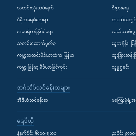
သတင်းသုံးသပ်ချက်
စီးပွားရေး
ဒီမိုကရေစီရေးရာ
တပတ်အတွင်
အမေရိကန်နိုင်ငံရေး
လယ်ယာစီးပွ
သတင်းထောက်မှတ်စု
ယူကရိန်း၊ မြန
ကမ္ဘာ့သတင်းမီဒီယာထဲက မြန်မာ
ထူးခြားဆန်း
ကမ္ဘာ့ မြန်မာ့ မီဒီယာမြင်ကွင်း
လူမှုရှုခင်း
အင်္ဂလိပ်သင်ခန်းစာများ
အီဒီယံသင်ခန်းစာ
မကြေးမုံရဲ့အင
ရေဒီယို
နံနက်ပိုင်း ၆း၀၀-ရး၀၀
ညပိုင်း ၉း၀