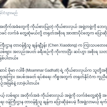
ုင်ငံသွားမည်
 အတိုက်အခံတွေကို ကိုယ်စားပြုတဲ့ ကိုယ်စားလှယ် အဖွဲ့တဖွဲ့ကို ဘေဂျင
ကြာခင် လက်ခံ တွေ့ဆုံမယ်လို့ တရုတ်အစိုးရ အာဏာပိုင်တွေက ပြောဆ
 ဝန်ကြီးဌာန တာဝန်ရှိသူ ချန်ချီဒွန်း (Chen Xiaodong) က ကြာသပတ
တဲ့ လစ်ဗျား အလည်အပတ် ခရီးစဉ်ကို ကိုးကားပြီး ဆင်ဟွာ အစိုးရ 
 ဖြစ်ပါတယ်။
ာင် မိုမာ ဂဒါဖီ (Moammar Gadhafi) ရဲ့ ကိုယ်စားလှယ်က သူတို့အစိ
န်တွေအကြား အပစ်အခတ် ရပ်စဲရေး ကိစ္စအတွက် တရုတ်နိုင်ငံက ကူညီဆေ
ဉ်အဖြစ်နဲ့ လာခဲ့ပါတယ်။
် လစ်ဗျား အတိုက်အခံ ကိုယ်စားလှယ် အဖွဲ့ကို လက်ခံတွေ့ဆုံဖို့ အဆ
းရေး ဝန်ကြီးဌာန တာဝန်ရှိသူ ချန်က ပြောဆိုခဲ့ပေမဲ့ ဒီအဖွဲ့လာမယ့်