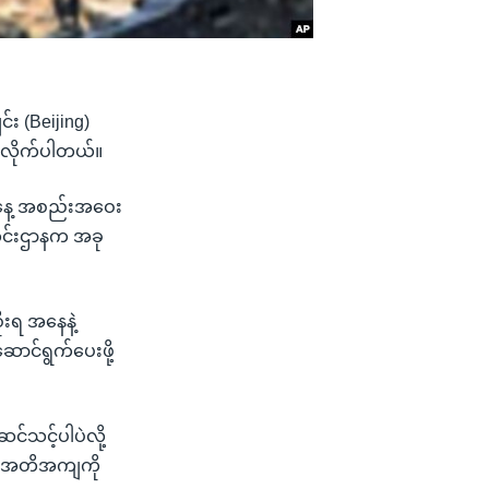
်း (Beijing)
ိုလိုက်ပါတယ်။
ေးနေ့ အစည်းအဝေး
သတင်းဌာနက အခု
ုးရ အနေနဲ့
ာင်ရွက်ပေးဖို့
င်သင့်ပါပဲလို့
 ရက်အတိအကျကို