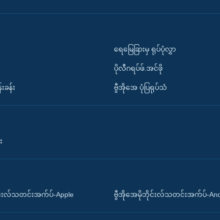
ရေမြေခြားမှ ရုပ်ပုံလွှာ
ပိုလီဂရပ်ဖ်.အင်ဖို
်းခန်း
ဗွီအိုအေ ပုံပြရုပ်သံ
း
ိုင်းလ်သတင်းအက်ပ်-Apple
ဗွီအိုအေမိုဘိုင်းလ်သတင်းအက်ပ်-An