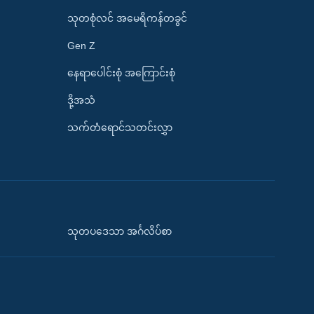
သုတစုံလင် အမေရိကန်တခွင်
Gen Z
နေရာပေါင်းစုံ အကြောင်းစုံ
ဒို့အသံ
သက်တံရောင်သတင်းလွှာ
သုတပဒေသာ အင်္ဂလိပ်စာ