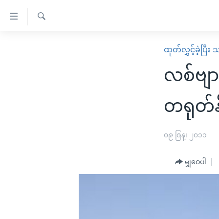
သုံး
ရ
ရှာဖွေ
လွယ်ကူ
မူလစာမျက်နှာ
ထုတ်လွှင့်ခဲ့ပြီ
ရ
စေ
မြန်မာ
လာ
လစ်ဗျာ
သည့်
ဒ်
ကမ္ဘာ့သတင်းများ
Link
ဗွီဒီယို
နိုင်ငံတကာ
တရုတ်နိ
များ
သတင်းလွတ်လပ်ခွင့်
အမေရိကန်
ပင်မ
ရပ်ဝန်းတခု လမ်းတခု အလွန်
တရုတ်
၀၉ ဇြန္၊ ၂၀၁၁
အကြောင်းအရာ
အင်္ဂလိပ်စာလေ့လာမယ်
အစ္စရေး-ပါလက်စတိုင်း
သို့
မျှဝေပါ
အပတ်စဉ်ကဏ္ဍများ
အမေရိကန်သုံးအီဒီယံ
ကျော်
ကြည့်
ရေဒီယိုနှင့်ရုပ်သံ အချက်အလက်များ
မကြေးမုံရဲ့ အင်္ဂလိပ်စာ
ရေဒီယို
ရန်
ရေဒီယို/တီဗွီအစီအစဉ်
ရုပ်ရှင်ထဲက အင်္ဂလိပ်စာ
တီဗွီ
ပင်မ