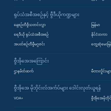
ရုပ်သံအစီအစဉ်နှင့် ဗွီဒီယိုကဏ္ဍများ
နေ့စဉ်တီဗွီသတင်းလွှာ
မြန်မာ
ရေဒီယို ရုပ်သံအစီအစဉ်
နိုင်ငံတကာ
အပတ်စဉ်တီဗွီမဂ္ဂဇင်း
တွေ့ဆုံမေးမြန
ဗွီအိုအေအကြောင်း
ဌာနမိတ်ဆက်
မီတာလှိုင်းမျာ
ဗွီအိုအေ မိုဘိုင်းလ်အက်ပ်များ ဒေါင်းလုတ်ယူရန်
Learning English
VOA+
ဗွီအိုအေမိုဘ
ဗွီအိုအေ လူမှုကွန်ယက်များ