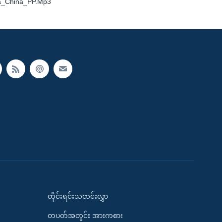
a_China_PP.Mp3
တိုင်းရင်းသတင်းလွှာ
တပတ်အတွင်း အားကစား