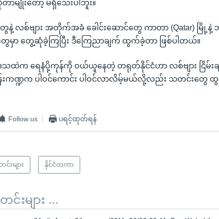
ိုတာမျိုးတော့ မရှိသေးပါဘူး။
နဲ့ လစ်ဗျား အတိုက်အခံ ခေါင်းဆောင်တွေ ကာတာ (Qatar) မြို့နဲ့ ဘ
့တွေမှာ တွေ့ဆုံခဲ့ကြပြီး ဒီကြေညာချက် ထွက်ခဲ့တာ ဖြစ်ပါတယ်။
ဒေသထဲက ရေနံပို့ကုန်ကို ဝယ်ယူနေတဲ့ တရုတ်နိုင်ငံဟာ လစ်ဗျား ငြိမ
်းကဏ္ဍက ပါဝင်ကောင်း ပါဝင်လာလိမ့်မယ်လို့လည်း သတင်းတွေ ထ
Follow us
ပရင့်ထုတ်ရန်
သတင်းများ
နိုင်ငံတကာ
်းများ ...