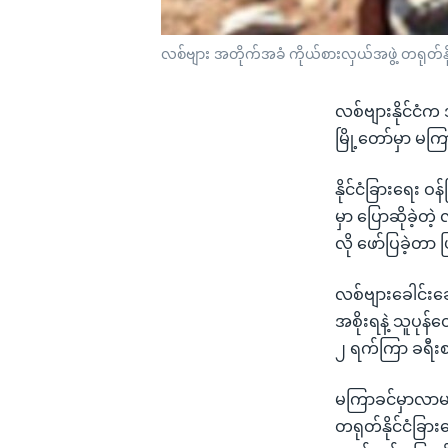
လစ်ဗျား အတိုက်အခံ ကိုယ်စားလှယ်အဖွဲ့ တရုတ်နိ
လစ်ဗျားနိုင်ငံက
မြို့တော်မှာ မ
နိုင်ငံခြားရေး
မှာ ပြောဆိုခဲ့
လို ဖော်ပြခဲ့တာ
လစ်ဗျားခေါင်းဆေ
အစိုးရနဲ့ သူပု
၂ ရက်ကြာ ခရီးစ
မကြာခင်မှာလာမယ့
တရုတ်နိုင်ငံခြာ