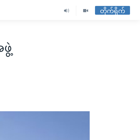
တိုက်ရိုက်
ွဲ့