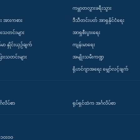
ကမ္ဘာတလွှားခရီးသွား
း အားကစား
ဒီသီတင်းပတ် အာရှနိုင်ငံရေး
ားသတင်းများ
အာရှစီးပွားရေး
်မာ နှိုင်းယှဉ်ချက်
ကျန်းမာရေး
ပြားသတင်းများ
အမျိုးသမီးကဏ္ဍ
ရိုဟင်ဂျာအရေး မျှော်လင့်ချက်
်္ဂလိပ်စာ
ရုပ်ရှင်ထဲက အင်္ဂလိပ်စာ
၀-၁၀း၀၀