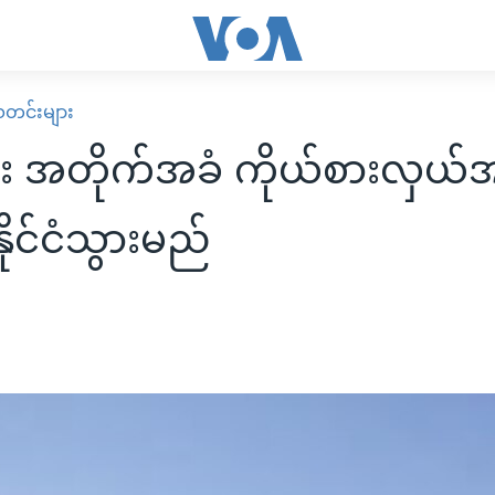
း သတင်းများ
း အတိုက်အခံ ကိုယ်စားလှယ်အဖ
ုင်ငံသွားမည်