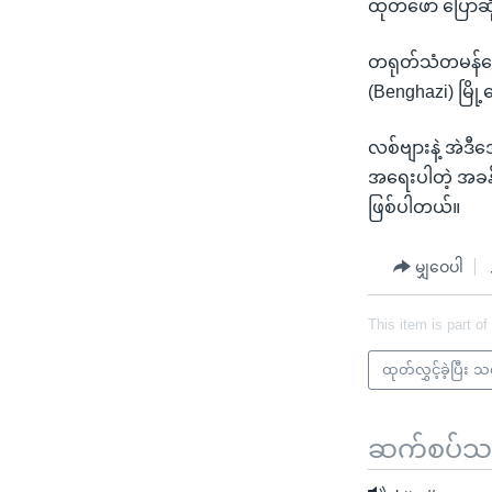
ထုတ်ဖော် ပြောဆ
တရုတ်သံတမန်တွေ
(Benghazi) မြို
လစ်ဗျားနဲ့ အဲဒီ
အရေးပါတဲ့ အခန
ဖြစ်ပါတယ်။
မျှဝေပါ
This item is part of
ထုတ်လွှင့်ခဲ့ပြီး 
ဆက်စပ်သတင