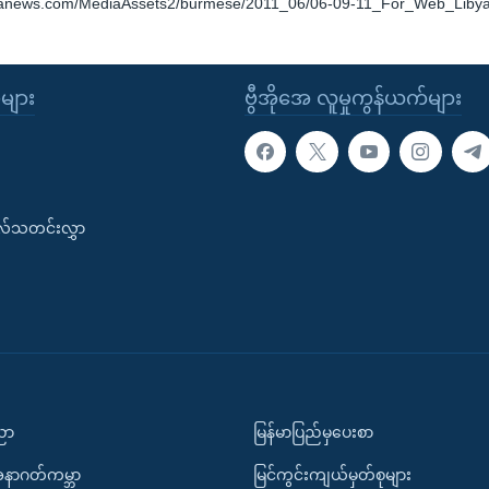
oanews.com/MediaAssets2/burmese/2011_06/06-09-11_For_Web_Liby
ုများ
ဗွီအိုအေ လူမှုကွန်ယက်များ
းလ်သတင်းလွှာ
ပညာ
မြန်မာပြည်မှပေးစာ
အနာဂတ်ကမ္ဘာ
မြင်ကွင်းကျယ်မှတ်စုများ