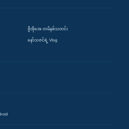
ဗွီအိုအေ တမိနစ်သတင်း
နော်သဇင်ရဲ့ Vlog
droid