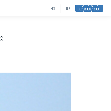
တိုက်ရိုက်
း