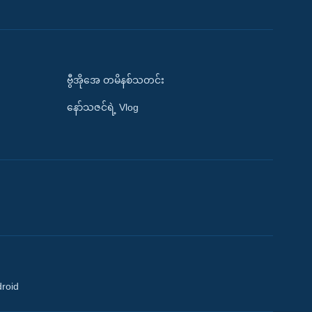
ဗွီအိုအေ တမိနစ်သတင်း
နော်သဇင်ရဲ့ Vlog
droid