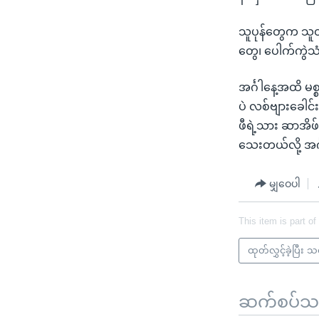
သူပုန်တွေက သူတိ
တွေ၊ ပေါက်ကွဲ
အင်္ဂါနေ့အထိ 
ပဲ လစ်ဗျားခေါင်
ဖီရဲ့သား ဆာအိဖ် 
သေးတယ်လို့ အင်
မျှဝေပါ
This item is part of
ထုတ်လွှင့်ခဲ့ပြီး 
ဆက်စပ်သတင