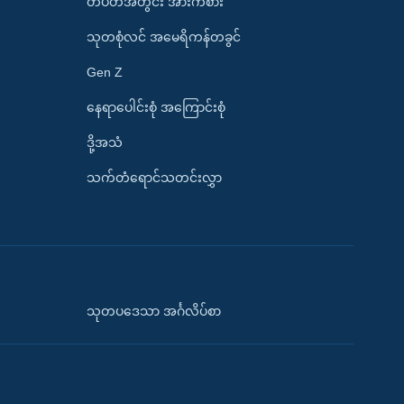
တပတ်အတွင်း အားကစား
သုတစုံလင် အမေရိကန်တခွင်
Gen Z
နေရာပေါင်းစုံ အကြောင်းစုံ
ဒို့အသံ
သက်တံရောင်သတင်းလွှာ
သုတပဒေသာ အင်္ဂလိပ်စာ