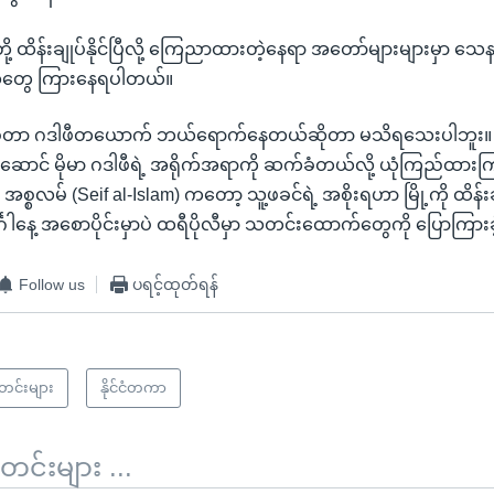
ု့ ထိန်းချုပ်နိုင်ပြီလို့ ကြေညာထားတဲ့နေရာ အတော်များများမှာ သေနတ
သံတွေ ကြားနေရပါတယ်။
မစ္စတာ ဂဒါဖီတယောက် ဘယ်ရောက်နေတယ်ဆိုတာ မသိရသေးပါဘူး။ 
းဆောင် မိုမာ ဂဒါဖီရဲ့ အရိုက်အရာကို ဆက်ခံတယ်လို့ ယုံကြည်ထားက
အစ္စလမ် (Seif al-Islam) ကတော့ သူ့ဖခင်ရဲ့ အစိုးရဟာ မြို့ကို ထိန်း
္ဂါနေ့ အစောပိုင်းမှာပဲ ထရီပိုလီမှာ သတင်းထောက်တွေကို ပြောကြား
Follow us
ပရင့်ထုတ်ရန်
သတင်းများ
နိုင်ငံတကာ
်းများ ...