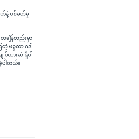
်နဲ့ ပစ်ခတ်မှု
တချိန်တည်းမှာ
ြတဲ့ မစ္စတာ ဂဒါ
ချုပ်ထားဆဲ ရှိပါ
ခဲ့ပါတယ်။