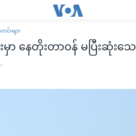
း သတင်းများ
းမှာ နေတိုးတာဝန် မပြီးဆုံးသေ
၁၁