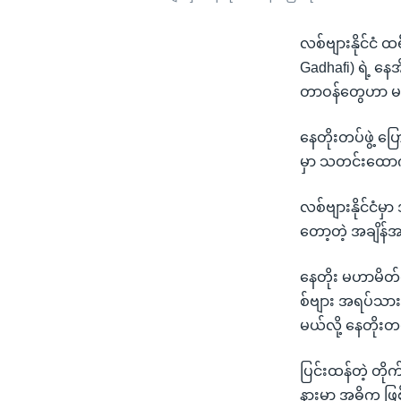
လစ်ဗျားနိုင်ငံ ထ
Gadhafi) ရဲ့ နေအိ
တာဝန်တွေဟာ မပြီ
နေတိုးတပ်ဖွဲ့ ပ
မှာ သတင်းထောက
လစ်ဗျားနိုင်ငံမှ
တော့တဲ့ အချိန
နေတိုး မဟာမိတ်
စ်ဗျား အရပ်သားတ
မယ်လို့ နေတိုးတပ
ပြင်းထန်တဲ့ တို
နားမှာ အဓိက ဖြ