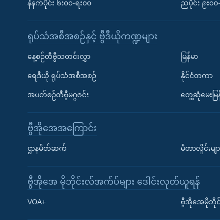
နံနက်ပိုင်း ၆း၀၀-ရး၀၀
ညပိုင်း ၉း၀
ရုပ်သံအစီအစဉ်နှင့် ဗွီဒီယိုကဏ္ဍများ
နေ့စဉ်တီဗွီသတင်းလွှာ
မြန်မာ
ရေဒီယို ရုပ်သံအစီအစဉ်
နိုင်ငံတကာ
အပတ်စဉ်တီဗွီမဂ္ဂဇင်း
တွေ့ဆုံမေးမြန
ဗွီအိုအေအကြောင်း
ဌာနမိတ်ဆက်
မီတာလှိုင်းမျာ
ဗွီအိုအေ မိုဘိုင်းလ်အက်ပ်များ ဒေါင်းလုတ်ယူရန်
Learning English
VOA+
ဗွီအိုအေမိုဘ
ဗွီအိုအေ လူမှုကွန်ယက်များ