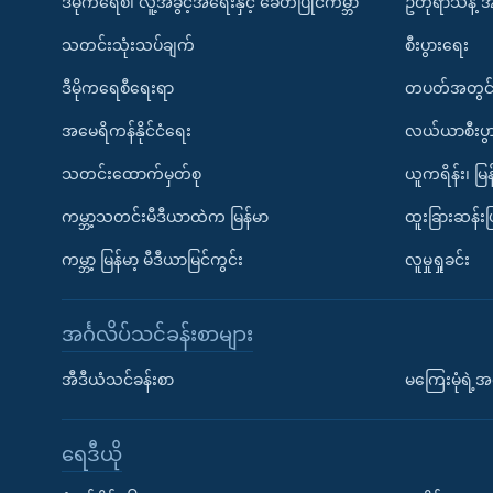
ဒီမိုကရေစီ၊ လူ့အခွင့်အရေးနှင့် ခေတ်ပြိုင်ကမ္ဘာ
ဥတုရာသီနဲ့ 
သတင်းသုံးသပ်ချက်
စီးပွားရေး
ဒီမိုကရေစီရေးရာ
တပတ်အတွင်
အမေရိကန်နိုင်ငံရေး
လယ်ယာစီးပွ
သတင်းထောက်မှတ်စု
ယူကရိန်း၊ မြန
ကမ္ဘာ့သတင်းမီဒီယာထဲက မြန်မာ
ထူးခြားဆန်း
ကမ္ဘာ့ မြန်မာ့ မီဒီယာမြင်ကွင်း
လူမှုရှုခင်း
အင်္ဂလိပ်သင်ခန်းစာများ
အီဒီယံသင်ခန်းစာ
မကြေးမုံရဲ့အင
ရေဒီယို