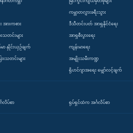
အနာဂတ်ကမ္ဘာ
မြင်ကွင်းကျယ်မှတ်စုများ
ကမ္ဘာတလွှားခရီးသွား
း အားကစား
ဒီသီတင်းပတ် အာရှနိုင်ငံရေး
ားသတင်းများ
အာရှစီးပွားရေး
်မာ နှိုင်းယှဉ်ချက်
ကျန်းမာရေး
ပြားသတင်းများ
အမျိုးသမီးကဏ္ဍ
ရိုဟင်ဂျာအရေး မျှော်လင့်ချက်
်္ဂလိပ်စာ
ရုပ်ရှင်ထဲက အင်္ဂလိပ်စာ