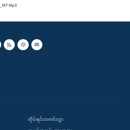
__MT.Mp3
တိုင်းရင်းသတင်းလွှာ