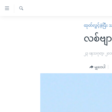
သုံး
ရ
ရှာဖွေ
လွယ်ကူ
မူလစာမျက်နှာ
ထုတ်လွှင့်ခဲ့ပြီ
ရ
စေ
မြန်မာ
လာ
လစ်ဗျာ
သည့်
ဒ်
ကမ္ဘာ့သတင်းများ
Link
ဗွီဒီယို
နိုင်ငံတကာ
၂၃ ၾသဂုတ္၊ ၂၀
များ
သတင်းလွတ်လပ်ခွင့်
အမေရိကန်
ပင်မ
မျှဝေပါ
ရပ်ဝန်းတခု လမ်းတခု အလွန်
တရုတ်
အကြောင်းအရာ
အင်္ဂလိပ်စာလေ့လာမယ်
အစ္စရေး-ပါလက်စတိုင်း
သို့
အပတ်စဉ်ကဏ္ဍများ
အမေရိကန်သုံးအီဒီယံ
ကျော်
ကြည့်
ရေဒီယိုနှင့်ရုပ်သံ အချက်အလက်များ
မကြေးမုံရဲ့ အင်္ဂလိပ်စာ
ရေဒီယို
ရန်
ရေဒီယို/တီဗွီအစီအစဉ်
ရုပ်ရှင်ထဲက အင်္ဂလိပ်စာ
တီဗွီ
ပင်မ