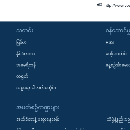
http://www.v
သတင်း
၀န်ဆောင်မှ
မြန်မာ
RSS
နိုင်ငံတကာ
ပေါ့ဒ်ကတ်စ်
အမေရိကန်
နေ့စဉ်အီးမေ
တရုတ်
အစ္စရေး-ပါလက်စတိုင်း
အပတ်စဉ်ကဏ္ဍများ
အယ်ဒီတာနဲ့ ဆွေးနွေးခန်း
သိပ္ပံနဲ့နည်း