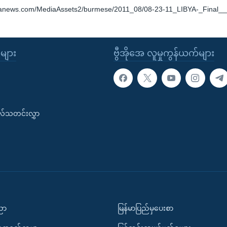
oanews.com/MediaAssets2/burmese/2011_08/08-23-11_LIBYA-_Final_
ုများ
ဗွီအိုအေ လူမှုကွန်ယက်များ
းလ်သတင်းလွှာ
ပညာ
မြန်မာပြည်မှပေးစာ