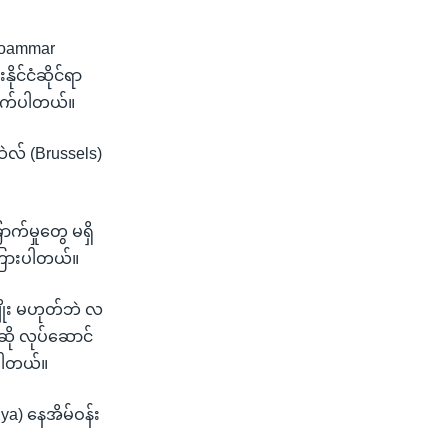
 (Moammar
ိုင်ငံဆိုင်ရာ
လိုက်ပါတယ်။
ဲလ် (Brussels)
ာက်မှုတွေ မရှိ
ကြားပါတယ်။
ျိုး မဟုတ်ဘဲ လ
ဆို လုပ်ဆောင်
ောပါတယ်။
ya) နေအိမ်ဝန်း