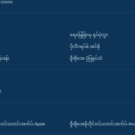
၀-၁၀း၀၀
ရေမြေခြားမှ ရုပ်ပုံလွှာ
ပိုလီဂရပ်ဖ်.အင်ဖို
်းခန်း
ဗွီအိုအေ ပုံပြရုပ်သံ
း
ိုင်းလ်သတင်းအက်ပ်-Apple
ဗွီအိုအေမိုဘိုင်းလ်သတင်းအက်ပ်-An