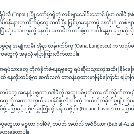
ရီပိုလီ (Tripoli) မြို့တော်မှာရှိတဲ့ လစ်ဗျားခေါင်းဆောင် မိုမာ ဂဒါဖီ
မ်ဝန်းနားမှာ တိုက်ပွဲတွေ ဆက်ပြီး ဖြစ်ပွားနေတာမို့ နေတိုးရဲ့ လစ်ဗျားန
းဆုံးသေးဘူးလို့ နေတိုး မဟာမိတ် တပ်ဖွဲ့က အင်္ဂါနေ့မှာ ပြောဆို
ြောခွင့်ရ အမျိုးသမီး အိုနာ လန်ဂက်စ်ကူ (Oana Lungescu) က ဘရပ်ဆ
်တွေကို အခုလို ပြောကြားလိုက်တာပါ။
ာ အရပ်သားတွေ တိုက်ခိုက်ခံနေရမှုတွေ ရပ်ဆိုင်းသွားတဲ့အထိ၊ ခြိမ်းခြေ
်အထိ နေတိုးတပ်ဖွဲ့က ဆက်လက် တာဝန်ယူထားမှာဖြစ်ကြောင်း ပြော
တပ်တွေ အနေနဲ့ မစ္စတာ ဂဒါဖီကို အထူးပစ်မှတ်ထား တိုက်ခိုက်တာမ
ွေကို အကာအကွယ် ပေးနိုင်ဖို့ လိုအပ်တဲ့ ဘယ်တိုက်ခိုက်မှုမျိုးကိုမ
်ဖွဲ့ ပြောခွင့်ရ ဗိုလ်မှူးကြီး ရိုလန် လဗွိုင်း (Roland Lavoie) က ပြ
က်ပွဲတွေဟာ မစ္စတာ ဂဒါဖီရဲ့ ဘပ်ဘ် အယ်လ် အဇီဇီယား (Bab al-Azizi
စ်ပွားနေတာပါ။