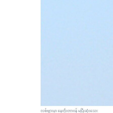
သုတပဒေသာ အင်္ဂလိပ်စာ
အ
ညွန်း
စာမျက်နှာ
သို့
ကျော်
ကြည့်
ရန်
ရှာဖွေ
ရန်
နေရာ
သို့
ကျော်
ရန်
လစ်ဗျားမှာ နေတိုးတာဝန် မပြီးဆုံးသေး