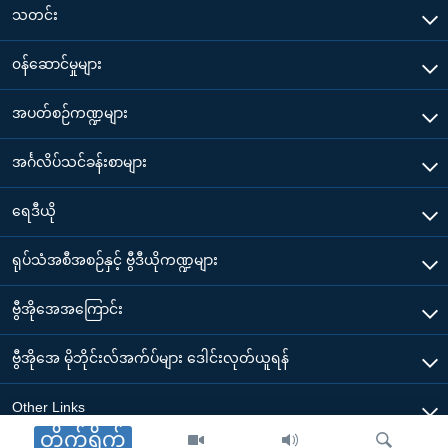
သတင်း
၀န်ဆောင်မှုများ
အပတ်စဉ်ကဏ္ဍများ
အင်္ဂလိပ်သင်ခန်းစာများ
ရေဒီယို
ရုပ်သံအစီအစဉ်နှင့် ဗွီဒီယိုကဏ္ဍများ
ဗွီအိုအေအကြောင်း
ဗွီအိုအေ မိုဘိုင်းလ်အက်ပ်များ ဒေါင်းလုတ်ယူရန်
Other Links
တိုက်ရိုက်