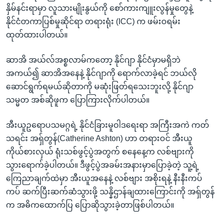
နှိမ်နင်းရာမှာ လူသားမျိုးနွယ်ကို စော်ကားကျူးလွန်မှုတွေနဲ့
နိုင်ငံတကာပြစ်မှုဆိုင်ရာ တရားရုံး (ICC) က ဖမ်းဝရမ်း
ထုတ်ထားပါတယ်။
ဆာအိ အယ်လ်အစ္စလာမ်ကတော့ နိုင်ဂျာ နိုင်ငံမှာမရှိဘဲ
အကယ်၍ ဆာအိအနေနဲ့ နိုင်ဂျာကို ရောက်လာခဲ့ရင် ဘယ်လို
ဆောင်ရွက်ရမယ်ဆိုတာကို မဆုံးဖြတ်ရသေးဘူးလို့ နိုင်ဂျာ
သမ္မတ အစ်ဆိုဖူက ပြောကြားလိုက်ပါတယ်။
အီးယူဥရောပသမဂ္ဂရဲ့ နိုင်ငံခြားမူဝါဒရေးရာ အကြီးအကဲ ကတ်
သရင်း အရှ်တွန်(Catherine Ashton) ဟာ တရားဝင် အီးယူ
ကိုယ်စားလှယ် ရုံးသစ်ဖွင့်ပွဲအတွက် စနေနေ့က လစ်ဗျားကို
သွားရောက်ခဲ့ပါတယ်။ ဒီဖွင့်ပွဲအခမ်းအနားမှာပြောခဲ့တဲ့ သူ့ရဲ့
ကြေညာချက်ထဲမှာ အီးယူအနေနဲ့ လစ်ဗျား အစိုးရနဲ့ နီးနီးကပ်
ကပ် ဆက်ပြီးဆက်ဆံသွားဖို့ သန္နိဌာန်ချထားကြောင်းကို အရှ်တွန်
က အဓိကထောက်ပြ ပြောဆိုသွားခဲ့တာဖြစ်ပါတယ်။