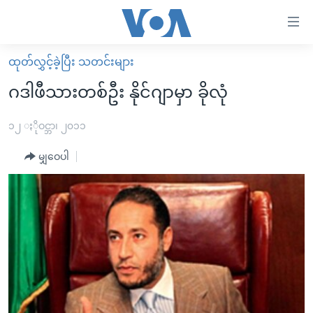
သုံး
ရ
လွယ်ကူ
ထုတ်လွှင့်ခဲ့ပြီး သတင်းများ
မူလစာမျက်နှာ
စေ
ဂဒါဖီသားတစ်ဦး နိုင်ဂျာမှာ ခိုလုံ
မြန်မာ
သည့်
ကမ္ဘာ့သတင်းများ
၁၂ ႏိုဝင္ဘာ၊ ၂၀၁၁
Link
ဗွီဒီယို
နိုင်ငံတကာ
မျှဝေပါ
များ
သတင်းလွတ်လပ်ခွင့်
အမေရိကန်
ပင်မ
ရပ်ဝန်းတခု လမ်းတခု အလွန်
တရုတ်
အကြောင်းအရာ
သို့
အင်္ဂလိပ်စာလေ့လာမယ်
အစ္စရေး-ပါလက်စတိုင်း
ကျော်
အပတ်စဉ်ကဏ္ဍများ
အမေရိကန်သုံးအီဒီယံ
ကြည့်
ရေဒီယိုနှင့်ရုပ်သံ အချက်အလက်များ
မကြေးမုံရဲ့ အင်္ဂလိပ်စာ
ရေဒီယို
ရန်
ပင်မ
ရေဒီယို/တီဗွီအစီအစဉ်
ရုပ်ရှင်ထဲက အင်္ဂလိပ်စာ
တီဗွီ