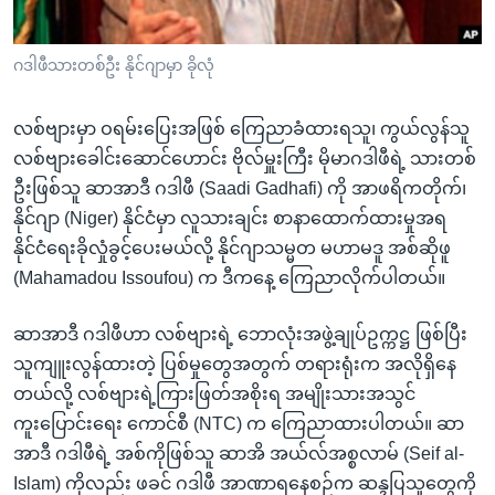
အ
သုတပဒေသာ အင်္ဂလိပ်စာ
ညွန်း
Learning English
ဂဒါဖီသားတစ်ဦး နိုင်ဂျာမှာ ခိုလုံ
စာမျက်နှာ
သို့
ဗွီအိုအေ လူမှုကွန်ယက်များ
ကျော်
လစ်ဗျားမှာ ဝရမ်းပြေးအဖြစ် ကြေညာခံထားရသူ၊ ကွယ်လွန်သူ
ကြည့်
လစ်ဗျားခေါင်းဆောင်ဟောင်း ဗိုလ်မှူးကြီး မိုမာဂဒါဖီရဲ့ သားတစ်
ရန်
ဦးဖြစ်သူ ဆာအာဒီ ဂဒါဖီ (Saadi Gadhafi) ကို အာဖရိကတိုက်၊
ဘာသာစကားများ
ရှာဖွေ
နိုင်ဂျာ (Niger) နိုင်ငံမှာ လူသားချင်း စာနာထောက်ထားမှုအရ
ရန်
နိုင်ငံရေးခိုလှုံခွင့်ပေးမယ်လို့ နိုင်ဂျာသမ္မတ မဟာမဒူ အစ်ဆိုဖူ
နေရာ
(Mahamadou Issoufou) က ဒီကနေ့ ကြေညာလိုက်ပါတယ်။
သို့
ဆာအာဒီ ဂဒါဖီဟာ လစ်ဗျားရဲ့ ဘောလုံးအဖွဲ့ချုပ်ဥက္ကဋ္ဌ ဖြစ်ပြီး
ကျော်
သူကျူးလွန်ထားတဲ့ ပြစ်မှုတွေအတွက် တရားရုံးက အလိုရှိနေ
ရန်
တယ်လို့ လစ်ဗျားရဲ့ကြားဖြတ်အစိုးရ အမျိုးသားအသွင်
ကူးပြောင်းရေး ကောင်စီ (NTC) က ကြေညာထားပါတယ်။ ဆာ
အာဒီ ဂဒါဖီရဲ့ အစ်ကိုဖြစ်သူ ဆာအိ အယ်လ်အစ္စလာမ် (Seif al-
Islam) ကိုလည်း ဖခင် ဂဒါဖီ အာဏာရနေစဉ်က ဆန္ဒပြသူတွေကို