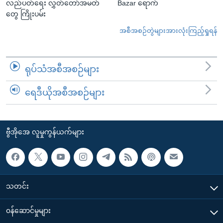
လည်ပတ်ရေး လွှတ်တော်အမတ်
Bazar ရောက်
တွေ ကြိုးပမ်း
အစီအစဉ်တွဲများအားလုံးကြည့်ရှုရန်
ရုပ်သံအစီအစဉ်များ
ရေဒီယိုအစီအစဉ်များ
ဗွီအိုအေ လူမှုကွန်ယက်များ
သတင်း
၀န်ဆောင်မှုများ