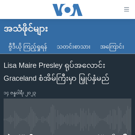
သုံး
ရ
လွယ်ကူ
အသံဖိုင်များ
မူလစာမျက်နှာ
စေ
မြန်မာ
ဗွီဒီယို ကြည့်ရှုရန်
သတင်းစာသား
အကြောင်း
သည့်
ကမ္ဘာ့သတင်းများ
Link
Lisa Maire Presley ရုပ်အလောင်း
ဗွီဒီယို
နိုင်ငံတကာ
များ
သတင်းလွတ်လပ်ခွင့်
အမေရိကန်
Graceland စံအိမ်ကြီးမှာ မြှုပ်နှံမည်
ပင်မ
ရပ်ဝန်းတခု လမ်းတခု အလွန်
တရုတ်
အကြောင်းအရာ
၁၄ ဇန္နဝါရီ၊ ၂၀၂၃
သို့
အင်္ဂလိပ်စာလေ့လာမယ်
အစ္စရေး-ပါလက်စတိုင်း
ကျော်
အပတ်စဉ်ကဏ္ဍများ
အမေရိကန်သုံးအီဒီယံ
ကြည့်
ရေဒီယိုနှင့်ရုပ်သံ အချက်အလက်များ
မကြေးမုံရဲ့ အင်္ဂလိပ်စာ
ရေဒီယို
ရန်
No media source currently available
ပင်မ
ရေဒီယို/တီဗွီအစီအစဉ်
ရုပ်ရှင်ထဲက အင်္ဂလိပ်စာ
တီဗွီ