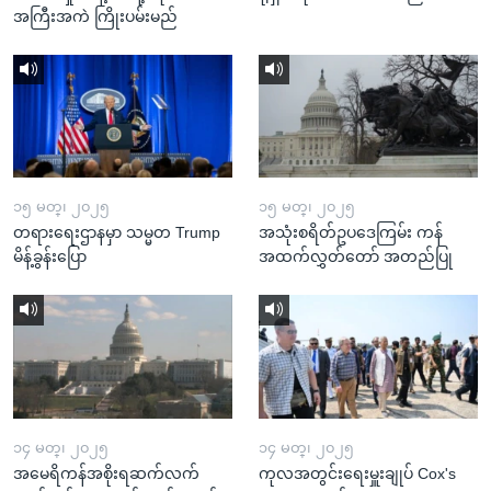
အကြီးအကဲ ကြိုးပမ်းမည်
၁၅ မတ္၊ ၂၀၂၅
၁၅ မတ္၊ ၂၀၂၅
တရားရေးဌာနမှာ သမ္မတ Trump
အသုံးစရိတ်ဥပဒေကြမ်း ကန်
မိန့်ခွန်းပြော
အထက်လွှတ်တော် အတည်ပြု
၁၄ မတ္၊ ၂၀၂၅
၁၄ မတ္၊ ၂၀၂၅
အမေရိကန်အစိုးရဆက်လက်
ကုလအတွင်းရေးမှူးချုပ် Cox's