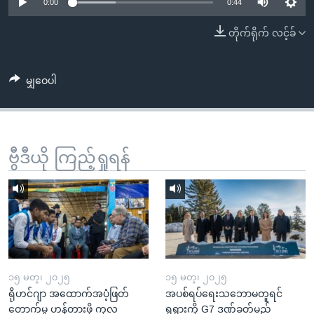
အ
0:00
0:44
သုတပဒေသာ အင်္ဂလိပ်စာ
ညွန်း
Learning English
တိုက်ရိုက် လင့်ခ်
စာမျက်နှာ
သို့
ဗွီအိုအေ လူမှုကွန်ယက်များ
ကျော်
မျှဝေပါ
ကြည့်
ရန်
ဘာသာစကားများ
ရှာဖွေ
ဗွီဒီယို ကြည့်ရှုရန်
ရန်
နေရာ
သို့
ကျော်
ရန်
၁၅ မတ္၊ ၂၀၂၅
၁၅ မတ္၊ ၂၀၂၅
ရိုဟင်ဂျာ အထောက်အပံ့ဖြတ်
အပစ်ရပ်ရေးသဘောမတူရင်
တောက်မှု ဟန့်တားဖို့ ကုလ
ရုရှားကို G7 ဒဏ်ခတ်မည်