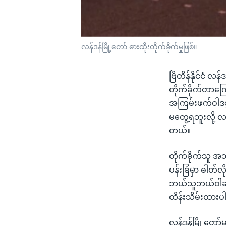
လန်ဒန်မြို့တော် ဓားထိုးတိုက်ခိုက်မှုဖြစ်။
ဗြိတိန်နိုင်ငံ လ
တိုက်ခိုက်တာကြ
အကြမ်းဖက်ဝါဒစွ
မတွေ့ရဘူးလို့ လ
တယ်။
တိုက်ခိုက်သူ အ
ပန်းခြံမှာ ဓါတ်လ
ဘယ်သူဘယ်ဝါဆို
ထိန်းသိမ်းထား
လန်ဒန်မြို့တော်