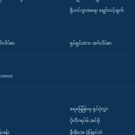
ရိုဟင်ဂျာအရေး မျှော်လင့်ချက်
်္ဂလိပ်စာ
ရုပ်ရှင်ထဲက အင်္ဂလိပ်စာ
၀-၁၀း၀၀
ရေမြေခြားမှ ရုပ်ပုံလွှာ
ပိုလီဂရပ်ဖ်.အင်ဖို
်းခန်း
ဗွီအိုအေ ပုံပြရုပ်သံ