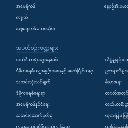
အမေရိကန်
နေ့စဉ်အီးမေ
တရုတ်
အစ္စရေး-ပါလက်စတိုင်း
အပတ်စဉ်ကဏ္ဍများ
အယ်ဒီတာနဲ့ ဆွေးနွေးခန်း
သိပ္ပံနဲ့နည်း
ဒီမိုကရေစီ၊ လူ့အခွင့်အရေးနှင့် ခေတ်ပြိုင်ကမ္ဘာ
ဥတုရာသီနဲ့ 
သတင်းသုံးသပ်ချက်
စီးပွားရေး
ဒီမိုကရေစီရေးရာ
တပတ်အတွင်
အမေရိကန်နိုင်ငံရေး
လယ်ယာစီးပွ
သတင်းထောက်မှတ်စု
ယူကရိန်း၊ မြန
ကမ္ဘာ့သတင်းမီဒီယာထဲက မြန်မာ
ထူးခြားဆန်း