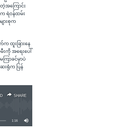
ေတဲ့အကြောင်း
်က ရဲဝန်ထမ်း
အများစုက
ချက်က ထူးခြားနေ
မီးကို အရေးပေါ်
မကြာခင်မှာပဲ
ေးရုံက ပြန်
D
SHARE
1:16