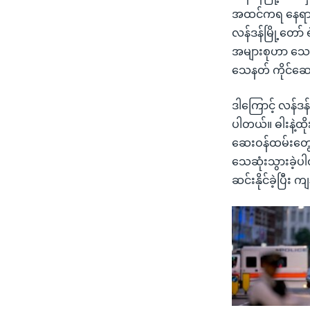
အထင်ကရ နေရာတွေ
လန်ဒန်မြို့တော
အများစုဟာ သေနတ
သေနတ် ကိုင်ဆေ
ဒါကြောင့် လန်ဒန
ပါတယ်။ ဓါးနဲ့ထိ
ဆေးဝန်ထမ်းတွေက
သေဆုံးသွားခဲ့ပါ
ဆင်းနိုင်ခဲ့ပြီ