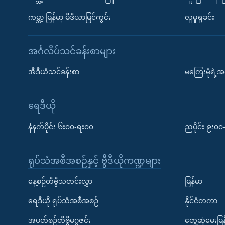
ကမ္ဘာ့ မြန်မာ့ မီဒီယာမြင်ကွင်း
လူမှုရှုခင်း
အင်္ဂလိပ်သင်ခန်းစာများ
အီဒီယံသင်ခန်းစာ
မကြေးမုံရဲ့အင
ရေဒီယို
နံနက်ပိုင်း ၆း၀၀-ရး၀၀
ညပိုင်း ၉း၀
ရုပ်သံအစီအစဉ်နှင့် ဗွီဒီယိုကဏ္ဍများ
နေ့စဉ်တီဗွီသတင်းလွှာ
မြန်မာ
ရေဒီယို ရုပ်သံအစီအစဉ်
နိုင်ငံတကာ
အပတ်စဉ်တီဗွီမဂ္ဂဇင်း
တွေ့ဆုံမေးမြန