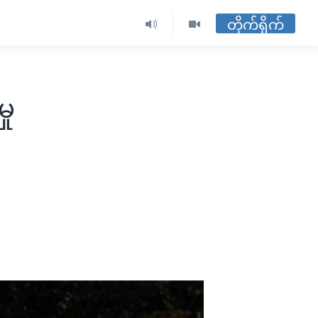
တိုက်ရိုက်
ှု