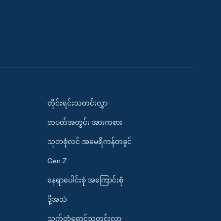
တိုင်းရင်းသတင်းလွှာ
တပတ်အတွင်း အားကစား
သုတစုံလင် အမေရိကန်တခွင်
Gen Z
နေရာပေါင်းစုံ အကြောင်းစုံ
ဒို့အသံ
သက်တံရောင်သတင်းလွှာ