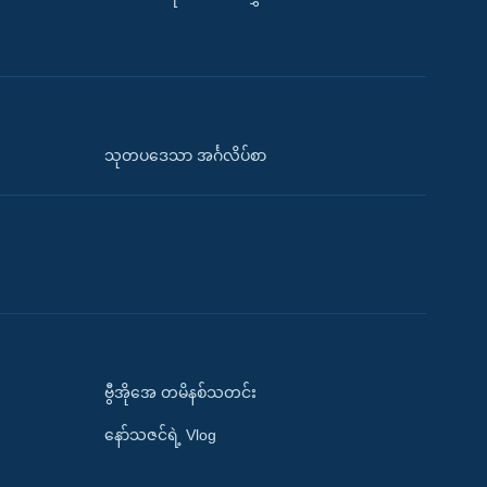
သုတပဒေသာ အင်္ဂလိပ်စာ
ဗွီအိုအေ တမိနစ်သတင်း
နော်သဇင်ရဲ့ Vlog