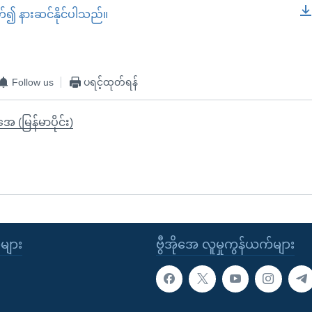
တ်၍ နားဆင်နိုင်ပါသည်။
EMBED
Follow us
ပရင့်ထုတ်ရန်
ုအေ (မြန်မာပိုင်း)
ုများ
ဗွီအိုအေ လူမှုကွန်ယက်များ