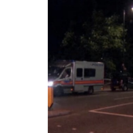
သုတပဒေသာ အင်္ဂလိပ်စာ
အ
ညွန်း
စာမျက်နှာ
သို့
ကျော်
ကြည့်
ရန်
ရှာဖွေ
ရန်
နေရာ
သို့
ကျော်
ရန်