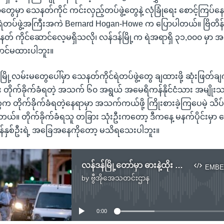
မှာ သေနတ်ကိုင် ကင်းလှည့်တပ်ဖွဲ့တွေနဲ့ လုံခြုံရေး စောင့်ကြပ်န
် ရဲတပ်ဖွဲ့အကြီးအကဲ Bernard Hogan-Howe က ပြောပါတယ်။ ဗြိတိန
် ကိုင်ဆောင်လေ့မရှိသလို၊ လန်ဒန်မြို့က ရဲအရာရှိ ၃၁,၀၀၀ မှာ 
ာင်မထားပါဘူး။
်မြို့လမ်းမတွေပေါ်မှာ သေနတ်ကိုင်ရဲတပ်ဖွဲ့တွေ ချထားဖို့ ဆုံးဖြတ်
ုး တိုက်ခိုက်ခံရတဲ့ အသက် ၆၀ အရွယ် အမေရိကန်နိုင်ငံသား အမျိုးသ
 တိုက်ခိုက်ခံရတဲ့နေရာမှာ အသက်ကယ်ဖို့ ကြိုးစားခဲ့ကြပေမဲ့ သိပ်
တယ်။ တိုက်ခိုက်ခံရသူ တခြား သုံးဦးကတော့ ဒီကနေ့ မနက်ပိုင်းမှာ ဆ
း ကျန်နှစ်ဦးရဲ့ အခြေအနေကိုတော့ မသိရသေးပါဘူး။
လန်ဒန်မြို့တော်မှာ ဓားနဲ့ထိုး တိုက်ခိုက်မှုဖြစ်ပွား
EMBE
by
ဗွီအိုအေသတင်းဌာန
No media source currently available
0:00