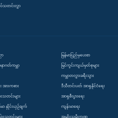
းလ်သတင်းလွှာ
ပညာ
မြန်မာပြည်မှပေးစာ
အနာဂတ်ကမ္ဘာ
မြင်ကွင်းကျယ်မှတ်စုများ
ကမ္ဘာတလွှားခရီးသွား
း အားကစား
ဒီသီတင်းပတ် အာရှနိုင်ငံရေး
ားသတင်းများ
အာရှစီးပွားရေး
်မာ နှိုင်းယှဉ်ချက်
ကျန်းမာရေး
ပြားသတင်းများ
အမျိုးသမီးကဏ္ဍ