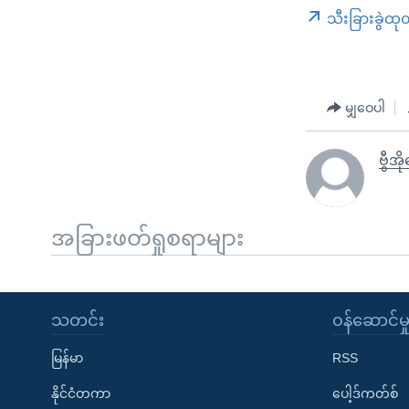
သီးခြားခွဲထု
မျှဝေပါ
ဗွီအိ
အခြားဖတ်ရှုစရာများ
သတင်း
၀န်ဆောင်မှ
မြန်မာ
RSS
နိုင်ငံတကာ
ပေါ့ဒ်ကတ်စ်