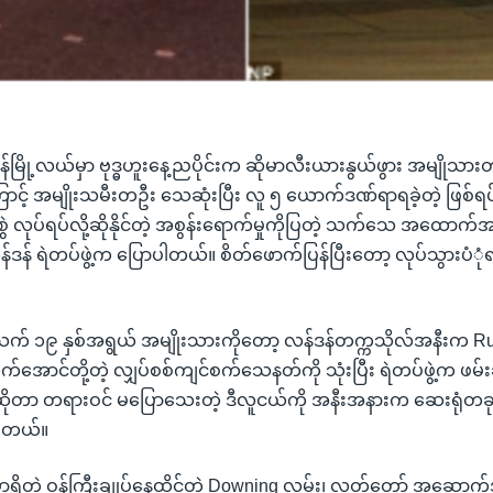
န်ဒန်မြို့လယ်မှာ ဗုဒ္ဓဟူးနေ့ညပိုင်းက ဆိုမာလီးယားနွယ်ဖွား အမျိုသား
ောင့် အမျိုးသမီးတဦး သေဆုံးပြီး လူ ၅ ယောက်ဒဏ်ရာရခဲ့တဲ့ ဖြစ်ရ
ဲ လုပ်ရပ်လို့ဆိုနိုင်တဲ့ အစွန်းရောက်မှုကိုပြတဲ့ သက်သေ အထော
န်ဒန် ရဲတပ်ဖွဲ့က ပြောပါတယ်။ စိတ်ဖောက်ပြန်ပြီးတော့ လုပ်သွားပံုံ
သက် ၁၉ နှစ်အရွယ် အမျိုးသားကိုတော့ လန်ဒန်တက္ကသိုလ်အနီးက Ru
ိုက်အောင်တို့တဲ့ လျှပ်စစ်ကျင်စက်သေနတ်ကို သုံးပြီး ရဲတပ်ဖွဲ့က ဖမ်
တာ တရားဝင် မပြောသေးတဲ့ ဒီလူငယ်ကို အနီးအနားက ဆေးရုံတခုမှ
ပါတယ်။
မှာရှိတဲ့ ဝန်ကြီးချုပ်နေထိုင်တဲ့ Downing လမ်း၊ လွှတ်တော် အဆ