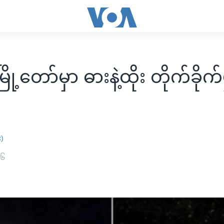
ို့တော်မှာ ဓားနဲ့ထိုး တိုက်ခိုက်မ
း)
၁၆