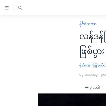
သုံး
ရ
ရှာဖွေ
လွယ်ကူ
မူလစာမျက်နှာ
နိုင်ငံတကာ
ရ
စေ
မြန်မာ
လာ
လန်ဒန်မြ
သည့်
ဒ်
ကမ္ဘာ့သတင်းများ
Link
ဗွီဒီယို
နိုင်ငံတကာ
ဖြစ်ပွား
များ
သတင်းလွတ်လပ်ခွင့်
အမေရိကန်
ပင်မ
ရပ်ဝန်းတခု လမ်းတခု အလွန်
တရုတ်
ဗွီအိုအေ (မြန်မာပိုင်
အကြောင်းအရာ
အင်္ဂလိပ်စာလေ့လာမယ်
အစ္စရေး-ပါလက်စတိုင်း
၀၄ ၾသဂုတ္၊ ၂၀
သို့
အပတ်စဉ်ကဏ္ဍများ
အမေရိကန်သုံးအီဒီယံ
ကျော်
မျှဝေပါ
ကြည့်
ရေဒီယိုနှင့်ရုပ်သံ အချက်အလက်များ
မကြေးမုံရဲ့ အင်္ဂလိပ်စာ
ရေဒီယို
ရန်
ရေဒီယို/တီဗွီအစီအစဉ်
ရုပ်ရှင်ထဲက အင်္ဂလိပ်စာ
တီဗွီ
ပင်မ