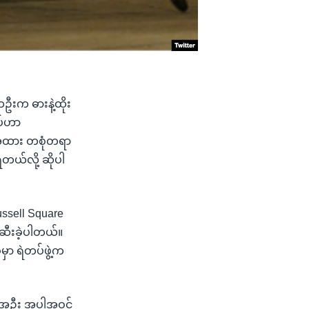
တဦးက ဓားနဲ့ထိုး
ပ်ဟာ
က်အထား တစုံတရာ
ရတယ်လို့ ဆိုပါ
ssell Square
းဆီးခဲ့ပါတယ်။
ာ ရဲတပ်ဖွဲ့က
ောက်အဦး အပါအဝင်