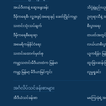
အယ်ဒီတာနဲ့ ဆွေးနွေးခန်း
သိပ္ပံနဲ့နည်း
ဒီမိုကရေစီ၊ လူ့အခွင့်အရေးနှင့် ခေတ်ပြိုင်ကမ္ဘာ
ဥတုရာသီနဲ့ 
သတင်းသုံးသပ်ချက်
စီးပွားရေး
ဒီမိုကရေစီရေးရာ
တပတ်အတွင်
အမေရိကန်နိုင်ငံရေး
လယ်ယာစီးပွ
သတင်းထောက်မှတ်စု
ယူကရိန်း၊ မြန
ကမ္ဘာ့သတင်းမီဒီယာထဲက မြန်မာ
ထူးခြားဆန်း
ကမ္ဘာ့ မြန်မာ့ မီဒီယာမြင်ကွင်း
လူမှုရှုခင်း
အင်္ဂလိပ်သင်ခန်းစာများ
အီဒီယံသင်ခန်းစာ
မကြေးမုံရဲ့အင