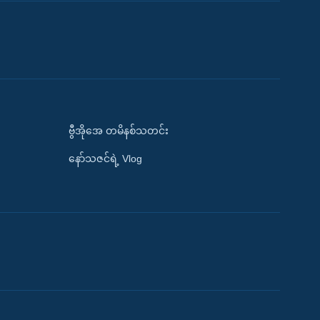
ဗွီအိုအေ တမိနစ်သတင်း
နော်သဇင်ရဲ့ Vlog