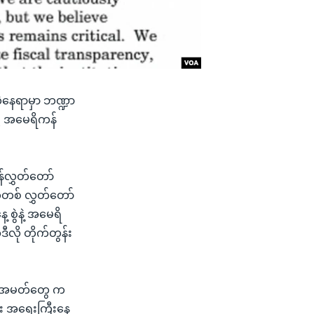
ဲ့နေရာမှာ ဘဏ္ဍာ
ို့ အမေရိကန်
်လွှတ်တော်
က်တစ် လွှတ်တော်
 စွဲနဲ့ အမေရိ
ီလို တိုက်တွန်း
ာ်အမတ်တွေ က
ထူး အရေးကြီးနေ