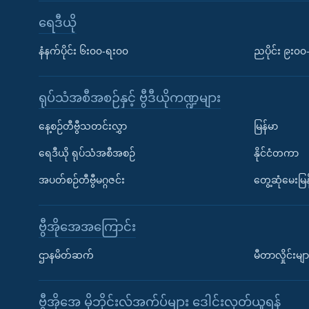
ရေဒီယို
နံနက်ပိုင်း ၆း၀၀-ရး၀၀
ညပိုင်း ၉း၀
ရုပ်သံအစီအစဉ်နှင့် ဗွီဒီယိုကဏ္ဍများ
နေ့စဉ်တီဗွီသတင်းလွှာ
မြန်မာ
ရေဒီယို ရုပ်သံအစီအစဉ်
နိုင်ငံတကာ
အပတ်စဉ်တီဗွီမဂ္ဂဇင်း
တွေ့ဆုံမေးမြန
ဗွီအိုအေအကြောင်း
ဌာနမိတ်ဆက်
မီတာလှိုင်းမျာ
ဗွီအိုအေ မိုဘိုင်းလ်အက်ပ်များ ဒေါင်းလုတ်ယူရန်
Learning English