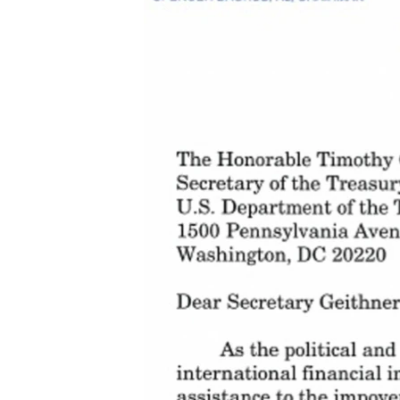
သုတပဒေသာ အင်္ဂလိပ်စာ
အ
ညွန်း
စာမျက်နှာ
သို့
ကျော်
ကြည့်
ရန်
ရှာဖွေ
ရန်
နေရာ
သို့
ကျော်
ရန်