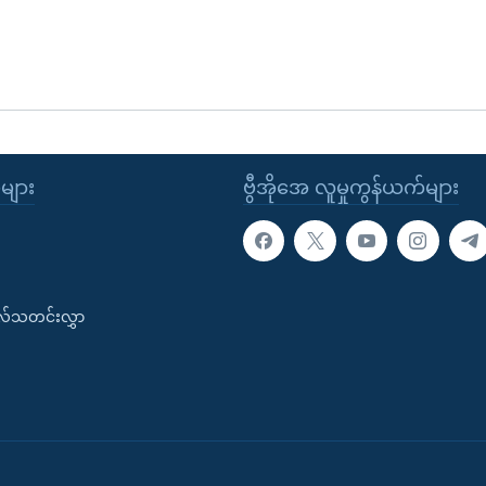
ုများ
ဗွီအိုအေ လူမှုကွန်ယက်များ
းလ်သတင်းလွှာ