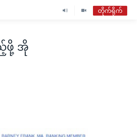
တိုက်ရိုက်
ဗွီအိုအေ မြန်မာညချမ်း
တိုက်ရိုက်ထုတ်လွှင့်မှု
ို့ အို
အစီအစဉ်များ
်
ဗွီအိုအေ မြန်မာညချမ်း
ရေဒီယိုတိုက်ရိုက်နားဆင်ရန်