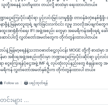
ူတို့အနေနဲ့ သတိမူထား တယ်လို့ စာထဲမှာ ရေးထားပါတယ်။
ဏ္ဍာငွေကြေးပိုင်းဆိုင်ရာ ပွင့်လင်းမြင်သာမှုရှိဖို့၊ တာဝန်ခံတဲ့စနစ်ရှိဖို့
ာဖို့နဲ့ မြန်မာလူထုရဲ့ ချက်ခြင်းလက်ငင်း လူမှု ဘဝလိုအပ်ချက်တွေကို 
အာရုံစိုက်ရေး IFI အဖွဲ့အစည်း တွေမှာ အမေရိကန်အစိုးရရဲ့ ခေါင်
ပ်ဆောင်ပါလို့ လွှတ်တော်အမတ်တွေက တိုက်တွန်းထားပါတယ်။
တပ်နဲ့ မြန်မာ့ရေနံနဲ့သဘာဝဓာတ်ငွေ့လုပ်ငန်း MOGE တို့ကို စာထဲမှာ 
န်မာ အစိုးရအဖွဲ့အစည်းတိုင်းမှာ ဘဏ္ဍာငွေကြေးပိုင်းဆိုင်ရာ ပွင့်လင်း
 ငွေကြေးရန်ပုံငွေအဖွဲ့ IMF ရဲ့ လုပ်ထုံးလုပ်နည်းတွေ စံနှုန်းတွေ အတ
အမေရိကန် လွှတ်တော်အမတ်နှစ်ဦးက တိုက်တွန်းထားပါ တယ်။
Follow us
ပရင့်ထုတ်ရန်
်းများ ...