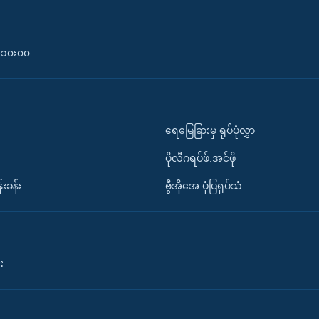
၀-၁၀း၀၀
ရေမြေခြားမှ ရုပ်ပုံလွှာ
ပိုလီဂရပ်ဖ်.အင်ဖို
်းခန်း
ဗွီအိုအေ ပုံပြရုပ်သံ
း