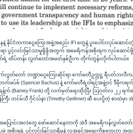
နဲ့ နိုင်ငံတကာငွေကြေးအဖွဲ့အစည်း IFI တွေနဲ့ ပူးပေါင်းလုပ်ဆောင်တ
ုင်ရာ ပွင့်လင်းမြင်သာမှုရှိဖို့အတွက် အမေရိကန်အစိုးရက လုပ်ဆောင်ဖ
ရဲ့ ထိပ်တန်း လွှတ်တော်အမတ်နှစ်ဦးက တိုက်တွန်းလိုက်ပါတယ်။
လွှတ်တော် ဘဏ္ဍာငွေကြေးဆိုင်ရာ ကော်မတီဥက္ကဋ္ဌ ရီပတ်ဘလီကန
ခပ်စ် (Spencer Bachus) နဲ့ ကော်မတီရဲ့ဝါရင့်အဖွဲ့ဝင် ဒီမိုကရ
့်က် (Barney Frank) တို့ လက်မှတ်ရေးထိုးပြီး သြဂုတ်လ ၂၂ ရက်နေ့
ီး တင်မ်သီ ဂိုင်သ်နာ (Timothy Geithner) ဆီ ပေးပို့တဲ့ စာထဲမှာ အဲဒ
 အပြောင်းအလဲတွေ ဖော်ဆောင်နေတာကို အဲဒီ အမေရိကန်လွှတ်တေ
့ အစိုးရရဲ့ ပွင့်လင်းမြင်သာရှိမှုနဲ့ လူ့အခွင့်အရေးကိစ္စတွေဟာ အ