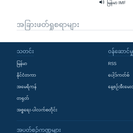
မြန်မာ IMF
အခြားဖတ်ရှုစရာများ
သတင်း
၀န်ဆောင်မှ
မြန်မာ
RSS
နိုင်ငံတကာ
ပေါ့ဒ်ကတ်စ်
အမေရိကန်
နေ့စဉ်အီးမေ
တရုတ်
အစ္စရေး-ပါလက်စတိုင်း
အပတ်စဉ်ကဏ္ဍများ