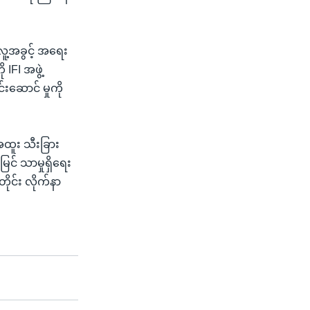
၊ လူ့အခွင့် အရေး
IFI အဖွဲ့
းဆောင် မှုကို
အထူး သီးခြား
မြင် သာမှုရှိရေး
ိုင်း လိုက်နာ