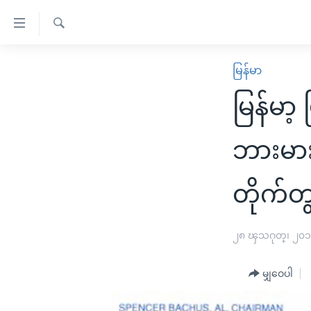
သုံး
ရ
ရှာဖွေ
လွယ်ကူ
မူလစာမျက်နှာ
မြန်မာ
ရ
စေ
မြန်မာ
လာ
မြန်မာ့ 
သည့်
ဒ်
ကမ္ဘာ့သတင်းများ
Link
ဗွီဒီယို
နိုင်ငံတကာ
ဘားမား
များ
သတင်းလွတ်လပ်ခွင့်
အမေရိကန်
ပင်မ
တိုက်တွ
ရပ်ဝန်းတခု လမ်းတခု အလွန်
တရုတ်
အကြောင်းအရာ
အင်္ဂလိပ်စာလေ့လာမယ်
အစ္စရေး-ပါလက်စတိုင်း
သို့
၂၈ ၾသဂုတ္၊ ၂၀
အပတ်စဉ်ကဏ္ဍများ
အမေရိကန်သုံးအီဒီယံ
ကျော်
ကြည့်
ရေဒီယိုနှင့်ရုပ်သံ အချက်အလက်များ
မကြေးမုံရဲ့ အင်္ဂလိပ်စာ
ရေဒီယို
မျှဝေပါ
ရန်
ရေဒီယို/တီဗွီအစီအစဉ်
ရုပ်ရှင်ထဲက အင်္ဂလိပ်စာ
တီဗွီ
ပင်မ