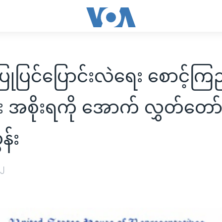
ပြုပြင်ပြောင်းလဲရေး စောင့်ကြည့်ဖ
 အစိုးရကို အောက် လွှတ်တော
န်း
၁၂