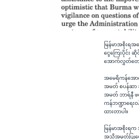
မြန်မာအစိုးရအနေ
ငွေကြေးပိုင်း ဆိ
အောက်လွှတ်တော်
အမေရိကန်အောက်
အမတ် စပန်ဆာ ဘက်
အမတ် ဘာရ်နီ ဖရန
ကန်ဘဏ္ဍာရေးဝန်ကြ
ထားတာပါ။
မြန်မာအစိုးရက
အသိအမှတ်ပြုပေမဲ