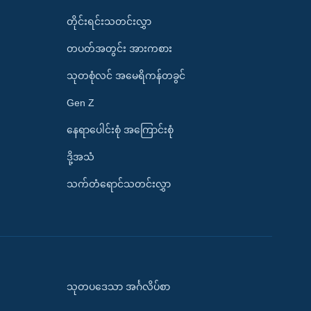
တိုင်းရင်းသတင်းလွှာ
တပတ်အတွင်း အားကစား
သုတစုံလင် အမေရိကန်တခွင်
Gen Z
နေရာပေါင်းစုံ အကြောင်းစုံ
ဒို့အသံ
သက်တံရောင်သတင်းလွှာ
သုတပဒေသာ အင်္ဂလိပ်စာ