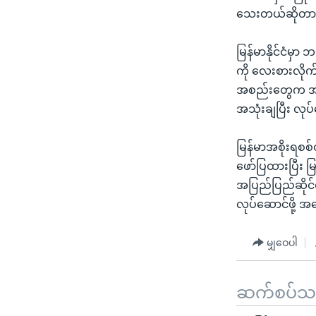
သေးတယ်ဆိုတာ သ
မြန်မာနိုင်ငံမှာ ဘ
ကို လေးစားလိုက်န
အစည်းတွေက အထူး
အသုံးချပြီး လု
မြန်မာအစိုးရစစ်
ဖော်ပြထားပြီး မြ
အပြည်ပြည်ဆိုင်ရာ
လုပ်ဆောင်ဖို့ 
မျှဝေပါ
ဆက်စပ်သတင