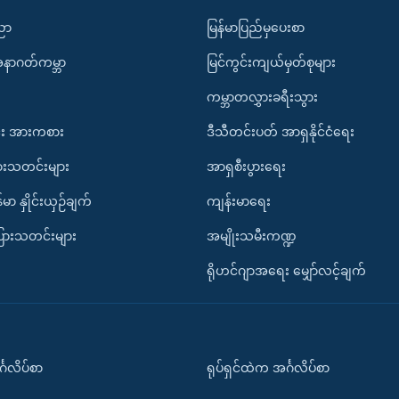
ပညာ
မြန်မာပြည်မှပေးစာ
အနာဂတ်ကမ္ဘာ
မြင်ကွင်းကျယ်မှတ်စုများ
ကမ္ဘာတလွှားခရီးသွား
း အားကစား
ဒီသီတင်းပတ် အာရှနိုင်ငံရေး
ားသတင်းများ
အာရှစီးပွားရေး
်မာ နှိုင်းယှဉ်ချက်
ကျန်းမာရေး
ပြားသတင်းများ
အမျိုးသမီးကဏ္ဍ
ရိုဟင်ဂျာအရေး မျှော်လင့်ချက်
်္ဂလိပ်စာ
ရုပ်ရှင်ထဲက အင်္ဂလိပ်စာ