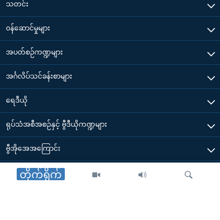
သတင်း
၀န်ဆောင်မှုများ
အပတ်စဉ်ကဏ္ဍများ
အင်္ဂလိပ်သင်ခန်းစာများ
ရေဒီယို
ရုပ်သံအစီအစဉ်နှင့် ဗွီဒီယိုကဏ္ဍများ
ဗွီအိုအေအကြောင်း
ဗွီအိုအေ မိုဘိုင်းလ်အက်ပ်များ ဒေါင်းလုတ်ယူရန်
တိုက်ရိုက်
Other Links