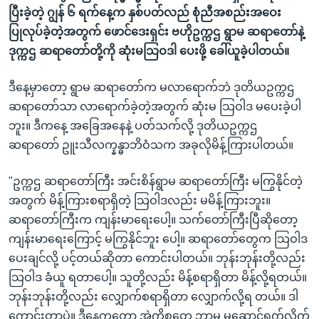
ပြီးခဲ့တဲ့ ဂျွန် ၆ ရက်နေ့က နှစ်ပတ်လည် စုံညီအစည်းအဝေး
ပြုလုပ်ခဲ့တဲ့အတွက် ဖောင်ဒေးရှင်း ဗဟိုဥက္ကဌ ရွာမ ဆရာတော်နဲ့
ဒုက္ကဌ ဆရာတော်တို့ကို ဆုံးမသြဝဒါ ပေးဖို့ ခေါ်ယူခဲ့ပါတယ်။
ဒီနေ့မှာတော့ ရွာမ ဆရာတော်က မလာရောက်ဘဲ ဒုတိယဥက္ကဌ
ဆရာတော်သာ လာရောက်ခဲ့တဲ့အတွက် ဆုံးမ သြဝါဒ မပေးခဲ့ပါ
ဘူး။ ဒီကနေ့ အခြေအနေနဲ့ ပတ်သက်လို့ ဒုတိယဥက္ကဌ
ဆရာတော် ဥူးသီလက္နန္ဓာဘိဝံသက အခုလိုမိန့်ကြားပါတယ်။
"ဥက္ကဌ ဆရာတော်ကြီး အင်းစိန်ရွာမ ဆရာတော်ကြီး မကြွနိုင်တဲ့
အတွက် မိန့်ကြားစရာရှိတဲ့ သြဝါဒလည်း မမိန့်ကြားဘူး။
ဆရာတော်ကြီးက ကျန်းမာရေးပေါ့။ သက်တော်ကြီးပြီဆိုတော့
ကျန်းမာရေးကြောင့် မကြွနိုင်ဘူး ပေါ့။ ဆရာတော်တွေက သြဝါဒ
ပေးချင်လို့ ပင့်တယ်ဆိုတာ ကောင်းပါတယ်။ ဘုန်းဘုန်းတို့လည်း
သြဝါဒ ခံယူ ရတာပေါ့။ သူတို့လည်း မိန့်စရာရှိတာ မိန့်လို့ရတယ်။
ဘုန်းဘုန်းတို့လည်း လျှောက်စရာရှိတာ လျှောက်လို့ရ တယ်။ ဒါ
ကောင်းတာပဲ။ ဒီနေ့ကတော့ အဲ့ကိစ္စတွေ ဘာမှ မဆောင်ရွက်လိုက်