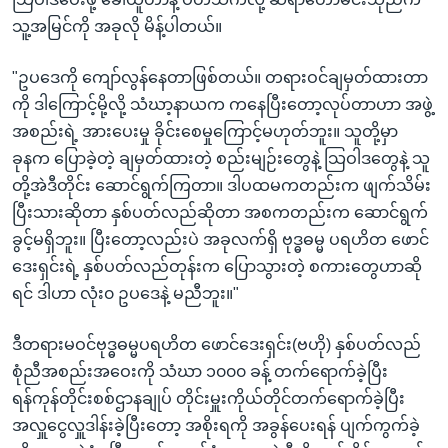
သူ့အမြင်ကို အခုလို မိန့်ပါတယ်။
"ဥပဒေကို ကျော်လွန်နေတာဖြစ်တယ်။ တရားဝင်ချမှတ်ထားတာ
ကို ဒါကြောင့်မို့လို့ သံဃာ့နာယက ကနေပြီးတော့လုပ်တာဟာ အဖွဲ့
အစည်းရဲ့ အားပေးမှု ခိုင်းစေမှုကြောင့်မဟုတ်ဘူး။ သူတို့မှာ
ခုနက ပြောခဲ့တဲ့ ချမှတ်ထားတဲ့ စည်းမျဉ်းတွေနဲ့ သြဝါဒတွေနဲ့ သူ
တို့အဲဒီတိုင်း ဆောင်ရွက်ကြတာ။ ဒါပထမကတည်းက ဖျက်သိမ်း
ပြီးသားဆိုတာ နှစ်ပတ်လည်ဆိုတာ အစကတည်းက ဆောင်ရွက်
ခွင့်မရှိဘူး။ ပြီးတော့လည်းပဲ အခုလက်ရှိ ဗုဒ္ဓဓမ္မ ပရဟိတ ဖောင်
ဒေးရှင်းရဲ့ နှစ်ပတ်လည်တုန်းက ပြောသွားတဲ့ စကားတွေဟာဆို
ရင် ဒါဟာ လုံး၀ ဥပဒေနဲ့ မညီဘူး။"
ဒီတရားမဝင်ဗုဒ္ဓဓမ္မပရဟိတ ဖောင်ဒေးရှင်း(ဗဟို) နှစ်ပတ်လည်
စုံညီအစည်းအဝေးကို သံဃာ ၁၀၀၀ ခန့် တက်ရောက်ခဲ့ပြီး
ရန်ကုန်တိုင်းစစ်ဌာနချုပ် တိုင်းမှူးကိုယ်တိုင်တက်ရောက်ခဲ့ပြီး
အလှူငွေလှူဒါန်းခဲ့ပြီးတော့ အစိုးရကို အခွန်ပေးရန် ပျက်ကွက်ခဲ့