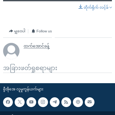
တိုက်ရိုက် လင့်ခ်
မျှဝေပါ
Follow us
ထက်အောင်ခန့်
အခြားဖတ်ရှုစရာများ
ဗွီအိုအေ လူမှုကွန်ယက်များ