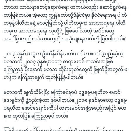
ဘာသာ သာသနာစောင့်ရှောက်ရေး တကယ်လည်း ဆောင်ရွက်နေ
တာဖြစ်တယ်။ အဲ့တော့ ကျွန်တော်တို့ဒီနိုင်ငံမှာ နိုင်ငံရေးအရ ပါတီ
တခုနဲ့ပါတီတခုနဲ့ မသင့်မြတ်လို့ ပါတီတခုက အာဏာရရေး ပါတီ
တခုက အာဏာမရရေး သူတို့ရဲ့ ဖြစ်ပေါ်လာတဲ့ အပိုင်းတွေ
အပေါ်မှာလည်း သံဃာတွေကို အသုံးချနေတယ်လို့ မြင်ပါတယ်။"
၂၀၁၃ ခုနှစ် သမ္မတ ဦးသိန်းစိန်လက်ထက်မှာ စတင်ဖွဲ့စည်းခဲ့တဲ့
မဘသကို ၂၀၁၇ ခုနှစ်မှာတော့ တရားမဝင် အသင်းအဖြစ်
ကြေညာခဲ့ပြီးနောက် မဘသ ဆိုင်းဘုတ်တွေကို ဖြုတ်ဖို့အတွက် မ
ဟနက ကြေညာချက် ထုတ်ပြန်ခဲ့ပါတယ်။
မဘသကို ဖျက်သိမ်းပြီး မကြာခင်မှာပဲ ဗုဒ္ဓဓမ္မပရဟိတ ဖောင်
ဒေးရှင်းကို ဖွဲ့စည်းခဲ့တာဖြစ်ပါတယ်။ ၂၀၁၈ ခုနှစ်မှာတော့ ဗုဒ္ဓဓမ္မ
ပရဟိတ ဖောင်ဒေးရှင်းကိုပါ တရားမဝင်အဖွဲ့အစည်းအဖြစ် မဟ
နက ထုတ်ပြန် ကြေညာခဲ့ပါတယ်။
သြဝါဒပေးဖို့ ခေါ်ယူတာနဲ့ ပတ်သက်လို့ ဆရာတော်မင်းသုညက