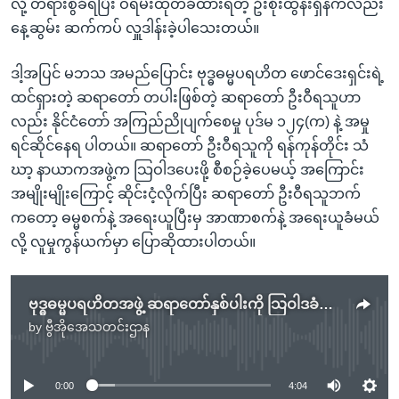
လို့ တရားစွဲခံရပြီး ဝရမ်းထုတ်ခံထားရတဲ့ ဦးစိုးထွန်းရှိန်ကလည်း
နေ့ဆွမ်း ဆက်ကပ် လှူဒါန်းခဲ့ပါသေးတယ်။
ဒါ့အပြင် မဘသ အမည်ပြောင်း ဗုဒ္ဓဓမ္မပရဟိတ ဖောင်ဒေးရှင်းရဲ့
ထင်ရှားတဲ့ ဆရာတော် တပါးဖြစ်တဲ့ ဆရာတော် ဦးဝီရသူဟာ
လည်း နိုင်ငံတော် အကြည်ညိုပျက်စေမှု ပုဒ်မ ၁၂၄(က) နဲ့ အမှု
ရင်ဆိုင်နေရ ပါတယ်။ ဆရာတော် ဦးဝီရသူကို ရန်ကုန်တိုင်း သံ
ဃာ့ နာယာကအဖွဲ့က သြဝါဒပေးဖို့ စီစဉ်ခဲ့ပေမယ့် အကြောင်း
အမျိုးမျိုးကြောင့် ဆိုင်းငံ့လိုက်ပြီး ဆရာတော် ဦးဝီရသူဘက်
ကတော့ ဓမ္မစက်နဲ့ အရေးယူပြီးမှ အာဏာစက်နဲ့ အရေးယူခံမယ်
လို့ လူမှုကွန်ယက်မှာ ပြောဆိုထားပါတယ်။
ဗုဒ္ဓဓမ္မပရဟိတအဖွဲ့ ဆရာတော်နှစ်ပါးကို သြဝါဒခံယူဖို့ သံဃမဟာနာယက ခေါ်ယူ
by
ဗွီအိုအေသတင်းဌာန
No media source currently available
0:00
4:04