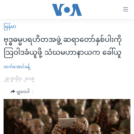
သုံး
ရ
လွယ်ကူ
မြန်မာ
မူလစာမျက်နှာ
စေ
ဗုဒ္ဓဓမ္မပရဟိတအဖွဲ့ ဆရာတော်နှစ်ပါးကို
မြန်မာ
သည့်
သြဝါဒခံယူဖို့ သံဃမဟာနာယက ခေါ်ယူ
ကမ္ဘာ့သတင်းများ
Link
ဗွီဒီယို
နိုင်ငံတကာ
ထက်အောင်ခန့်
များ
သတင်းလွတ်လပ်ခွင့်
အမေရိကန်
၂၉ ဇူလိုင္၊ ၂၀၁၉
ပင်မ
ရပ်ဝန်းတခု လမ်းတခု အလွန်
တရုတ်
အကြောင်းအရာ
မျှဝေပါ
သို့
အင်္ဂလိပ်စာလေ့လာမယ်
အစ္စရေး-ပါလက်စတိုင်း
ကျော်
အပတ်စဉ်ကဏ္ဍများ
အမေရိကန်သုံးအီဒီယံ
ကြည့်
ရေဒီယိုနှင့်ရုပ်သံ အချက်အလက်များ
မကြေးမုံရဲ့ အင်္ဂလိပ်စာ
ရေဒီယို
ရန်
ပင်မ
ရေဒီယို/တီဗွီအစီအစဉ်
ရုပ်ရှင်ထဲက အင်္ဂလိပ်စာ
တီဗွီ