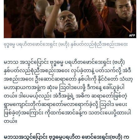
အ
သုတပဒေသာ အင်္ဂလိပ်စာ
ညွန်း
Learning English
စာမျက်နှာ
သို့
ဗွီအိုအေ လူမှုကွန်ယက်များ
ကျော်
ကြည့်
ဗုဒ္ဓဓမ္မ ပရဟိတဖောင်ဒေးရှင်း (ဗဟို) နှစ်ပတ်လည်စုံညီအစည်းအဝေး
ရန်
ဘာသာစကားများ
ရှာဖွေ
မဘသ အသွင်ပြောင်း ဗုဒ္ဓဓမ္မ ပရဟိတဖောင်ဒေးရှင်း (ဗဟို)
ရန်
နှစ်ပတ်လည်စုံညီအစည်းအဝေး လုပ်ခဲ့တာနဲ့ ပတ်သက်လို့ အဲဒီ
နေရာ
အစည်းအဝေး ဦးဆောင်ဆရာတော် နှစ်ပါးကို နိုင်ငံတော် သံဃာ့
သို့
မဟာနာယကအဖွဲ့က ဆုံးမ သြဝါဒပေးဖို့ ဒီကနေ့ ခေါ်ယူခဲ့ပါ
ကျော်
တယ်။ ဒါပေမယ့်လည်း အဲဒီအဖွဲ့ရဲ့ အဓိက ဆရာတော်ဖြစ်တဲ့
ရန်
ရွာမကျောင်းတိုက်ဆရာတော်မလာရောက်ခဲ့လို့ သြဝါဒ မပေး
ဖြစ်ခဲ့တဲ့အကြောင်း ကိုထက်အောင်ခန့်က သတင်းပေးပို့ထားပါ
တယ်။
မဘသအသွင်ပြောင်း ဗုဒ္ဓဓမ္မပရဟိတ ဖောင်ဒေးရှင်း(ဗဟို) က