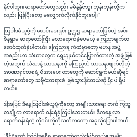
နိုင်ပါဘူး။ ဆရာတော်တွေလည်း မမိန့်နိုင်ဘူး ဘုန်းဘုန်းတို့က
လည်း ပြန်ပြီးတော့ မလျှောက်လိုက်နိုင်ဘူးပေါ့။"
သြဝါဒခံယူပွဲကို ဖောင်းဒေးရှင်း ဥက္ကဌ ဆရာတော်ဖြစ်တဲ့ အင်း
စိန်ရွာမ ဆရာတော်ကြီး မလာရောက်ခဲ့ပေမယ့် ကြေညာချက်တ
စောင်ထုတ်ခဲ့ပါတယ်။ ကြေညာချက်ထဲမှာတော့ မဟန အဖွဲ့
အစည်းဟာ သံဃာတွေက ရွေးချယ်တင်မြှောက်ထားတဲ့ အဖွဲ့ဖြစ်
တဲ့အတွက် သံဃာနဲ့ သာသနာကို မကြည့်ဘဲ သာသနာဖျက်လိုတဲ့
အာဏာရှင်တစုရဲ့ ဖိအားပေး တာတွေကို ဆောင်ရွက်မယ်ဆိုရင်
ဆရာတော်တွေ သမိုင်းတရားခံ ဖြစ်သွားနိုင်တယ်ဆိုပြီး ပါရှိပါ
တယ်။
ဒါ့အပြင် ဒီနေ့သြဝါဒခံယူပွဲကိုတော့ အမျိုးသားရေး တက်ကြွသူ
တချို့က လာရောက် ဝန်းရံခဲ့ကြပါသေးတယ်။ ဒီကနေ့ လာ
ရောက်ဝန်းရံတဲ့ ကိုဝင်းကိုကိုလတ်ကတော့ အခုလိုပြောပါတယ်။
"နိုင်ငံတော် သြဝါဒစရိရ ဆရာတော်လည်းဖြစ်တယ်။ အမျိုး