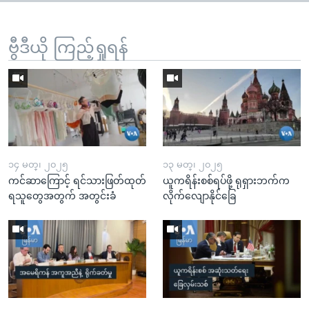
ဗွီဒီယို ကြည့်ရှုရန်
၁၄ မတ္၊ ၂၀၂၅
၁၃ မတ္၊ ၂၀၂၅
ကင်ဆာကြောင့် ရင်သားဖြတ်ထုတ်
ယူကရိန်းစစ်ရပ်ဖို့ ရုရှားဘက်က
ရသူတွေအတွက် အတွင်းခံ
လိုက်လျောနိုင်ခြေ