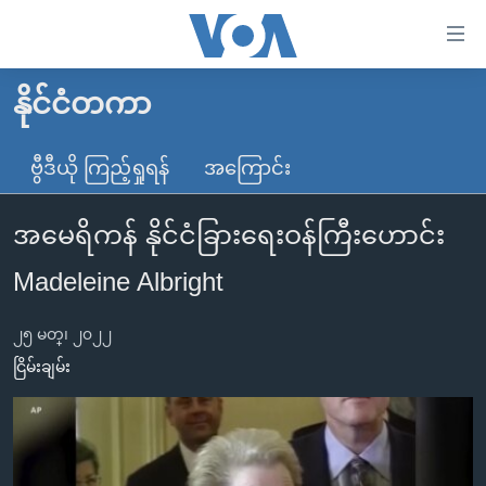
သုံး
ရ
လွယ်ကူ
နိုင်ငံတကာ
မူလစာမျက်နှာ
စေ
မြန်မာ
ဗွီဒီယို ကြည့်ရှုရန်
အကြောင်း
သည့်
ကမ္ဘာ့သတင်းများ
Link
အမေရိကန် နိုင်ငံခြားရေးဝန်ကြီးဟောင်း
ဗွီဒီယို
နိုင်ငံတကာ
များ
သတင်းလွတ်လပ်ခွင့်
အမေရိကန်
Madeleine Albright
ပင်မ
ရပ်ဝန်းတခု လမ်းတခု အလွန်
တရုတ်
အကြောင်းအရာ
၂၅ မတ္၊ ၂၀၂၂
သို့
အင်္ဂလိပ်စာလေ့လာမယ်
အစ္စရေး-ပါလက်စတိုင်း
ငြိမ်းချမ်း
ကျော်
အပတ်စဉ်ကဏ္ဍများ
အမေရိကန်သုံးအီဒီယံ
ကြည့်
ရေဒီယိုနှင့်ရုပ်သံ အချက်အလက်များ
မကြေးမုံရဲ့ အင်္ဂလိပ်စာ
ရေဒီယို
ရန်
ပင်မ
ရေဒီယို/တီဗွီအစီအစဉ်
ရုပ်ရှင်ထဲက အင်္ဂလိပ်စာ
တီဗွီ