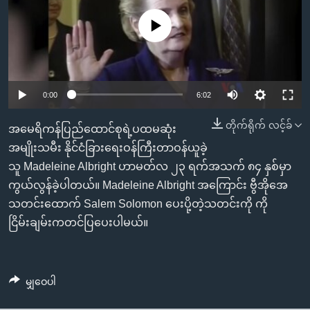
အ
သုတပဒေသာ အင်္ဂလိပ်စာ
ညွန်း
Learning English
No media source currently available
စာမျက်နှာ
သို့
ဗွီအိုအေ လူမှုကွန်ယက်များ
ကျော်
0:00
6:02
ကြည့်
ရန်
တိုက်ရိုက် လင့်ခ်
ဘာသာစကားများ
အမေရိကန်ပြည်ထောင်စုရဲ့ပထမဆုံး
ရှာဖွေ
အမျိုးသမီး နိုင်ငံခြားရေးဝန်ကြီးတာဝန်ယူခဲ့
ရန်
သူ Madeleine Albright ဟာမတ်လ ၂၃ ရက်အသက် ၈၄ နှစ်မှာ
နေရာ
ကွယ်လွန်ခဲ့ပါတယ်။ Madeleine Albright အကြောင်း ဗွီအိုအေ
သို့
သတင်းထောက် Salem Solomon ပေးပို့တဲ့သတင်းကို ကို
ကျော်
ငြိမ်းချမ်းကတင်ပြပေးပါမယ်။
ရန်
မျှဝေပါ