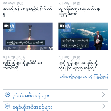
၁၃ မတ္၊ ၂၀၂၅
၁၂ မတ္၊ ၂၀၂၅
အမေရိကန် အကူအညီနဲ့ ရိုက်ခတ်
ယူကရိန်းစစ် အဆုံးသတ်ရေး
မှု
ခြေလှမ်းသစ်
၁၂ မတ္၊ ၂၀၂၅
၁၂ မတ္၊ ၂၀၂၅
လူကြည့်များဆိုရှယ်မီဒီယာ
ချာဂိုကျွန်းများ မောရစ်ရှသို့
သတင်းတို
လွှဲပြောင်းမည်ကို ဆန့်ကျင်
အစီအစဉ်တွဲများအားလုံးကြည့်ရှုရန်
ရုပ်သံအစီအစဉ်များ
ရေဒီယိုအစီအစဉ်များ