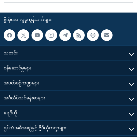
ဗွီအိုအေ လူမှုကွန်ယက်များ
သတင်း
၀န်ဆောင်မှုများ
အပတ်စဉ်ကဏ္ဍများ
အင်္ဂလိပ်သင်ခန်းစာများ
ရေဒီယို
ရုပ်သံအစီအစဉ်နှင့် ဗွီဒီယိုကဏ္ဍများ