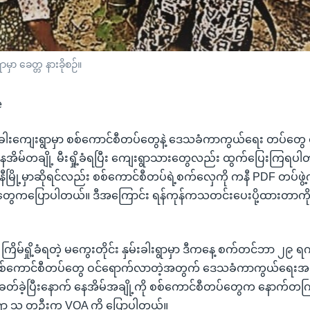
ာ ခေတ္တ နားခိုစဉ်။
e
်းခါးကျေးရွာမှာ စစ်ကောင်စီတပ်တွေနဲ့ ဒေသခံကာကွယ်ရေး တပ်တွေ တို
ေအိမ်တချို့ မီးရှို့ခံရပြီး ကျေးရွာသားတွေလည်း ထွက်ပြေးကြရပ
ကနီမြို့မှာဆိုရင်လည်း စစ်ကောင်စီတပ်ရဲ့စက်လှေကို ကနီ PDF တပ်ဖွဲ့က
တွေကပြောပါတယ်။ ဒီအကြောင်း ရန်ကုန်ကသတင်းပေးပို့ထားတာကို 
ကြိမ်ရှို့ခံရတဲ့ မကွေးတိုင်း နှမ်းခါးရွာမှာ ဒီကနေ့ စက်တင်ဘာ ၂၉ ရက
 စစ်ကောင်စီတပ်တွေ ဝင်ရောက်လာတဲ့အတွက် ဒေသခံကာကွယ်ရေးအဖွဲ့
တ်ခဲ့ပြီးနောက် နေအိမ်အချို့ကို စစ်ကောင်စီတပ်တွေက နောက်တကြိမ် 
ါးရွာ သူ တဦးက VOA ကို ပြောပါတယ်။