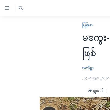
သုံး
ရ
ရှာဖွေ
လွယ်ကူ
မူလစာမျက်နှာ
မြန်မာ
ရ
စေ
မြန်မာ
လာ
မကွေး- န
သည့်
ဒ်
ကမ္ဘာ့သတင်းများ
Link
ဗွီဒီယို
နိုင်ငံတကာ
ဖြစ်
များ
သတင်းလွတ်လပ်ခွင့်
အမေရိကန်
ပင်မ
ရပ်ဝန်းတခု လမ်းတခု အလွန်
တရုတ်
အလိမ္မာ
အကြောင်းအရာ
အင်္ဂလိပ်စာလေ့လာမယ်
အစ္စရေး-ပါလက်စတိုင်း
၂၉ စက္တင္ဘာ၊ ၂၀၂၁
သို့
အပတ်စဉ်ကဏ္ဍများ
အမေရိကန်သုံးအီဒီယံ
ကျော်
မျှဝေပါ
ကြည့်
ရေဒီယိုနှင့်ရုပ်သံ အချက်အလက်များ
မကြေးမုံရဲ့ အင်္ဂလိပ်စာ
ရေဒီယို
ရန်
ရေဒီယို/တီဗွီအစီအစဉ်
ရုပ်ရှင်ထဲက အင်္ဂလိပ်စာ
တီဗွီ
ပင်မ