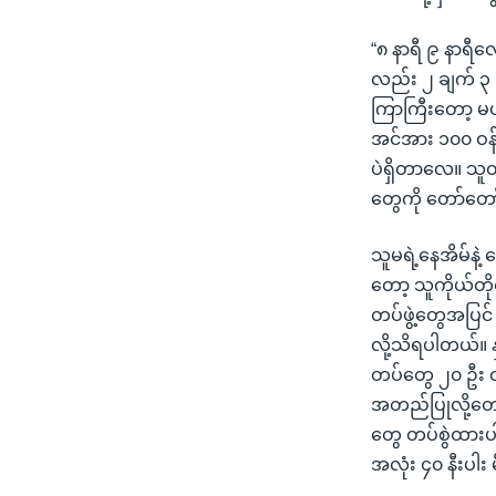
“၈ နာရီ ၉ နာရ
လည်း ၂ ချက် ၃
ကြာကြီးတော့ မ
အင်အား ၁၀၀ ဝန
ပဲရှိတာလေ။ သူတ
တွေကို တော်တေ
သူမရဲ့နေအိမ်နဲ့ ဈ
တော့ သူကိုယ်တိ
တပ်ဖွဲ့တွေအပြင် 
လို့သိရပါတယ်။ န
တပ်တွေ ၂၀ ဦး 
အတည်ပြုလို့တော
တွေ တပ်စွဲထားပ
အလုံး ၄၀ နီးပါး မ