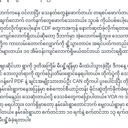
ီလောက်ကနေ ဝင်လာပြီး သေနတ်တွေနဲ့ဖောက်တယ်၊ တရစပ်ဖောက်
 ချက်လောက် လက်နက်တွေဖောက်သေးတယ်။ သူပစ် ကိုယ်ပစ်ပေါ့နော
ဟုတ်လိုက်ဖူးပေါ့နော်။ CDF တွေကအကုန် နောက်ဆုတ်ခဲ့လိုက်ရတာ
်းကျင်လောက်ရှိတယ်ဆိုတော့ ဒီဘက်မှာ အဲ့လောက်မရှိဘူး။ ဒေသကာ
ို့က ကားလမ်းတောက်လျှောက်ကို ရှို့သွားတာပဲ။ အရင်ပတ်ကတည်းက
ာ်များတယ်။ ၁၀ အိမ်ဝန်းကျင်လောက်ရှိမယ်ထင်တယ် သတင်းရရှိ
ေးဆိုင်ဟာ ရွာကို ဒုတိအကြိမ် မီးရှို့ချိန်မှာ မီးထဲပါသွားခဲ့ပြီး ဒီကနေ့
ုင် ဘေးလွတ်ရာကို ထွက်ပြေးတိမ်းရှောင်နေရပါတယ်။ တိုက်ပွဲကို
ဂန့်ဂေါ PDF နဲ့ ချင်းအမျိုးသားတပ်ဦး CAN တို့ကပါ ပူးပေါင်းပြီး တိ
ှမ်းခါးရွာကနေအပြန်မှာ စစ်ကောင်စီယာဉ်တန်း မိုင်းဆွဲတိုက်ခိုက်ခံရလ
ထက်မနည်း သေဆုံးတယ်လို့ ဒေသခံတွေကပြောပါတယ်။ VOA က ဒါကိ
့ မရပါဘူး။ လက်ရှိမှာတော့ နှမ်းခါးရွာတောင်ဘက် မွေ့လယ်ရွာမှာ 
ါတယ်။ နှမ်းခါးရွာဟာ စက်တင်ဘာ ၁၀ ရက်နဲ့ စက်တင်ဘာ ၁၃ ရက်တို့
ီးရှို့ခံခဲ့ရတာပါ။