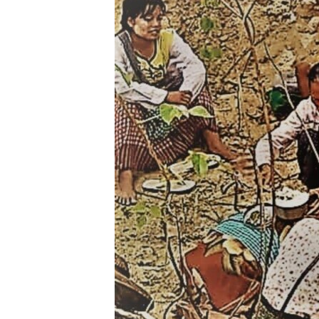
သုတပဒေသာ အင်္ဂလိပ်စာ
အ
ညွန်း
စာမျက်နှာ
သို့
ကျော်
ကြည့်
ရန်
ရှာဖွေ
ရန်
နေရာ
သို့
ကျော်
ရန်