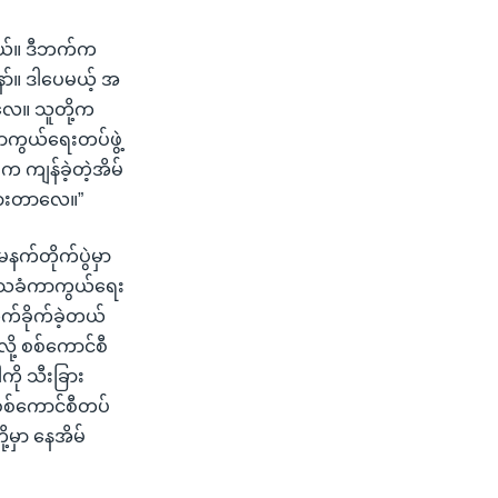
တယ်။ ဒီဘက်က
်။ ဒါပေမယ့် အ
လေ။ သူတို့က
ကွယ်ရေးတပ်ဖွဲ့
 ကျန်ခဲ့တဲ့အိမ်
ထားတာလေ။”
 မနက်တိုက်ပွဲမှာ
 ဒေသခံကာကွယ်ရေး
ုက်ခိုက်ခဲ့တယ်
ို့ စစ်ကောင်စီ
ု သီးခြား
စစ်ကောင်စီတပ်
မှာ နေအိမ်