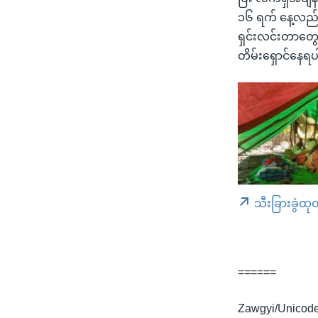
၁၆ ရက် နေ့လည်ပ
ရှင်းလင်းတာတွေ
တိမ်းရှောင်နေရ
သီးခြားခွဲထု
======
Zawgyi/Unicod