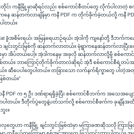
င်းတိုင်း ကနီမြို့မှာဆိုရင်လည်း စစ်ကောင်စီတပ်တွေ လိုက်ပါလာတဲ့
ဲကနေ ဆန်တက်လာချိန်မှာ ကနီ PDF က တိုက်ခိုက်ခဲ့တယ်လို့ ကနီ PDF
ာပါတယ်။
Flat ခွံအစိမ်းရယ်၊ အမြန်ရေယာဉ်ရယ်၊ အဲ့ဒါကို ကျနော်တို့ ဒီဘက်က
ေ့က ချင်းတွင်းမြစ်ကို ဆန်တက်လာတယ်။ မုံရွာကနေဆန်တက်လာပြီးတေ
မှာ အိပ်တယ်ပေါ့။ အဲ့ဒါကနေမှ အခုလို ဆန်တက်လာလို့မို့ စစ်ကောင်
ဖြစ်တယ်။ ဘာကြောင့်တိုက်ခိုက်တာလဲဆိုရင် အဲ့ဒီ စစ်ကောင်စီရဲ့တ
်။ ဆီပေပါတွေပါတယ်။ တခြားသော လက်နက်ရိက္ခာတွေ ပါတဲ့အတွက်ကြ
းဖြစ်တယ်။”
 ကနီ PDF က ၅ ဦး ဒဏ်ရာရရှိခဲ့ပြီး စစ်ကောင်စီဘက်က အသေအပျောက်ရ
ပါတယ်။ ဒီတိုက်ပွဲတွေနဲ့ပတ်သက်လို့ စစ်ကောင်စီဖက်က ခုချိန်အထိ
ဘူး။
ှေတွေဟာ ကနီမြို့ ချင်းတွင်းမြစ်ထဲမှာ မကြာခဏဆိုသလို ကြားဖြတ
ျိန်မှာ ကနီနယ်တကြောမှာ စစ်အင်အားတွေ ဖြည့်တင်းထားပါတယ်။