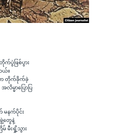
က်ပွဲဖြစ်ပွား
ါတယ်။
 တိုက်ခိုက်ခဲ့
အလိမ္မာပြောပြ
် မနက်ပိုင်း
တွေနဲ့
မီးရှို့သွား