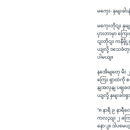
မကှေး- နှမျးခါးနဲ
မကှေးတိုငျး နှ
ပှားတာမှာ ကြေး
ငျးတိုငျး ကနီမ
ယျလို့ ဒသေခံတ
ပါမယျ။
နအေိမျတှေ မီး ၂
ကြေး ရှာထဲကို
နျအလှနျ ပဈခတျခ
ယျလို့ နှမျးခါ
“၈ နာရီ ၉ နာ
ကလညျး ၂ ခကြ
နောျ။ ဒါပမေယ့