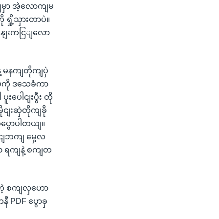
မှာ အဲ့လောကျမ
ှို့သှားတာပဲ။
ဝနျးကငြျလော
နေ့ မနကျတိုကျပှဲ
ှဲကို ဒသေခံကာ
းပေါငျးပွီး တို
ျးဆှဲတိုကျခို
ေပွောပါတယျ။
ာငျဘကျ မှေ့လ
၀ ရကျနဲ့ စကျတ
ာတဲ့ စကျလှဟော
ီ PDF ပွောခှ