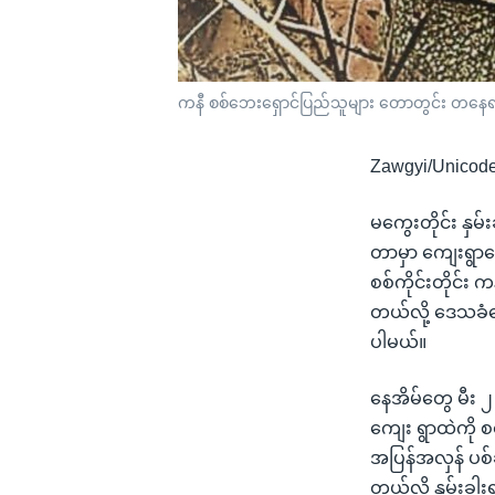
ကနီ စစ်ဘေးရှောင်ပြည်သူများ တောတွင်း တနေရာမှ
Zawgyi/Unicod
မကွေးတိုင်း နှမ
တာမှာ ကျေးရွာန
စစ်ကိုင်းတိုင်း 
တယ်လို့ ဒေသခံ
ပါမယ်။
နေအိမ်တွေ မီး ၂ 
ကျေး ရွာထဲကို
အပြန်အလှန် ပစ်ခ
တယ်လို့ နှမ်းခ