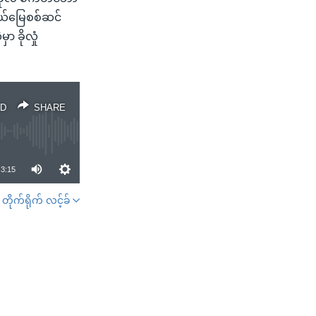
နယ်မြေစစ်ဆင်
ခိုလှုံ
D
SHARE
3:15
တိုက်ရိုက် လင့်ခ်
SHARE