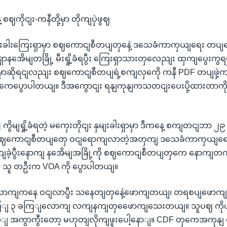
့ စဈကိုငျး-ကနီတို့မှာ တိုကျပှဲဖွဈ
မျးခါးကြေးရှာမှာ စဈကောငျစီတပျတှနေဲ့ ဒသေခံကာကှယျရေး တပျတှ
ရှာနအေိမျတခြို့ မီးရှို့ခံရပွီး ကြေးရှာသားတှလေညျး ထှကျပွေးက
ွို့မှာဆိုရငျလညျး စဈကောငျစီတပျရဲ့စကျလှကေို ကနီ PDF တပျဖှဲ့က
ှကေပွောပါတယျ။ ဒီအကွောငျး ရနျကုနျကသတငျးပေးပို့ထားတာကို 
 ကွိမျရှို့ခံရတဲ့ မကှေးတိုငျး နှမျးခါးရှာမှာ ဒီကနေ့ စကျတငျဘာ ၂
 စဈကောငျစီတပျတှေ ဝငျရောကျလာတဲ့အတှကျ ဒသေခံကာကှယျရေးအဖ
ဲ့ပွီးနောကျ နအေိမျအခြို့ကို စဈကောငျစီတပျတှကေ နောကျတကွိမျ
းရှာ သူ တဦးက VOA ကို ပွောပါတယျ။
ရီလောကျကနေ ဝငျလာပွီး သနေတျတှနေဲ့ဖောကျတယျ၊ တရစပျဖော
ျ ၃ ခကြျလောကျ လကျနကျတှဖေောကျသေးတယျ။ သူပဈ ကိုယ
ျ အကွာကွီးတော့ မဟုတျလိုကျဖူးပေါ့နောျ။ CDF တှကေအကုနျ 