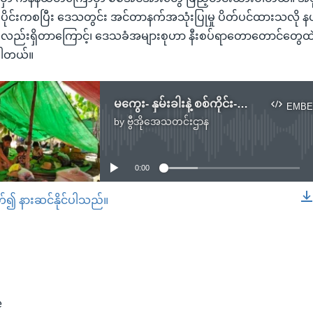
ိုင်းကစပြီး ဒေသတွင်း အင်တာနက်အသုံးပြုမှု ပိတ်ပင်ထားသလို 
လည်းရှိတာကြောင့်၊ ဒေသခံအများစုဟာ နီးစပ်ရာတောတောင်တွေထဲမှာ 
ပါတယ်။
မကွေး- နှမ်းခါးနဲ့ စစ်ကိုင်း-ကနီတို့မှာ တိုက်ပွဲဖြစ်
EMBE
by
ဗွီအိုအေသတင်းဌာန
No media source currently available
0:00
တ်၍ နားဆင်နိုင်ပါသည်။
EMBED
e