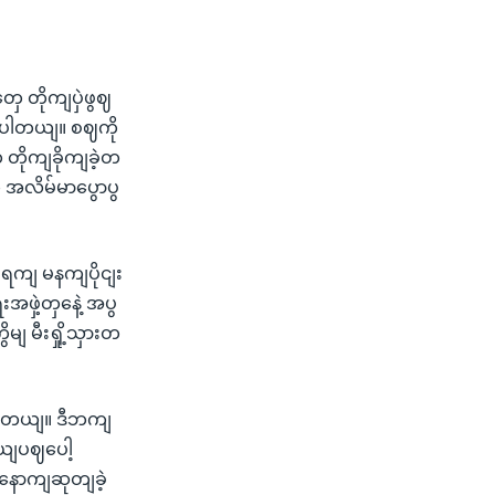
ေ တိုကျပှဲဖွဈ
ွရပါတယျ။ စဈကို
 တိုကျခိုကျခဲ့တ
အလိမ်မာပွောပွ
၉ ရကျ မနကျပိုငျး
ှဲ့တှနေဲ့ အပွ
 မီးရှို့သှားတ
ကျတယျ။ ဒီဘကျ
ျပဈပေါ့
နောကျဆုတျခဲ့