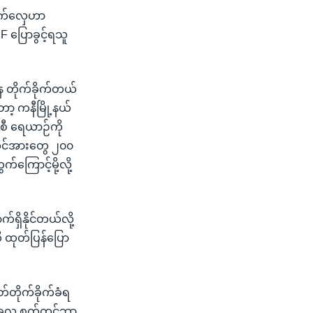
 စက်လှေဟာ
 ပြောခွင့်ရသူ
နေ တိုက်ခိုက်တယ်
ာ့ ကနီမြို့နယ်
စီ ရေယာဉ်ကို
ပ်အင်အားတွေ ၂၀၀
ောင့်မို့လို့
ှိနိုင်တယ်လို့
 ထုတ်ပြန်ပြော
်တိုက်ခိုက်ခံရ
 အခုလ စက်တင်ဘာ