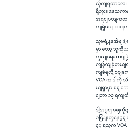
လိုကျရတာလေ။ 
ရှိဘူး။ ဒသေကာက
အရငျပတျကတညျ
ကျရှိမယျထငျ
သူမရဲ့နအေိမျနဲ့ ဈ
မှာ တော့ သူကို
ကှယျရေး တပျဖှဲ့
ကျခိုကျခဲ့တယျလ
ကျခံရလို့ စဈ
VOA က ဒါကို သီ
ယျရှာမှာ စဈကေ
ငျဘာ ၁၃ ရကျတို့မ
ဒါ့အပွငျ စဈကို
ခငြျးတှငျးမွဈ
င့ျရသူက VOA က