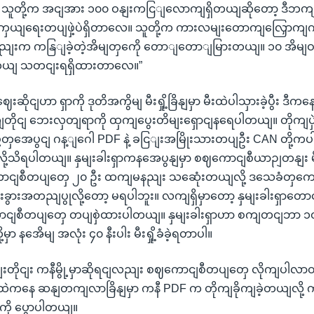
သူတို့က အငျအား ၁၀၀ ဝနျးကငြျလောကျရှိတယျဆိုတော့ ဒီဘကျ
ှယျရေးတပျဖှဲ့ပဲရှိတာလေ။ သူတို့က ကားလမျးတောကျလြှောကျကို ရ
းက ကနြျခဲ့တဲ့အိမျတှကေို တောျတောျမြားတယျ။ ၁၀ အိမျ
တယျ သတငျးရရှိထားတာလေ။”
ေးဆိုငျဟာ ရှာကို ဒုတိအကွိမျ မီးရှို့ခြိနျမှာ မီးထဲပါသှားခဲ့ပွီး ဒီက
ယျတိုငျ ဘေးလှတျရာကို ထှကျပွေးတိမျးရှောငျနရေပါတယျ။ တိုကျပ
တှအေပွငျ ဂန့ျဂေါ PDF နဲ့ ခငြျးအမြိုးသားတပျဦး CAN တို့ကပါ ပူ
ို့သိရပါတယျ။ နှမျးခါးရှာကနအေပွနျမှာ စဈကောငျစီယာဉျတနျး မိုင
ကောငျစီတပျတှေ ၂၀ ဦး ထကျမနညျး သဆေုံးတယျလို့ ဒသေခံတှက
းခွားအတညျပွုလို့တော့ မရပါဘူး။ လကျရှိမှာတော့ နှမျးခါးရှာတေ
ာငျစီတပျတှေ တပျစှဲထားပါတယျ။ နှမျးခါးရှာဟာ စကျတငျဘာ ၁
ှာ နအေိမျ အလုံး ၄၀ နီးပါး မီးရှို့ခံခဲ့ရတာပါ။
ငျးတိုငျး ကနီမွို့မှာဆိုရငျလညျး စဈကောငျစီတပျတှေ လိုကျပါလ
ထဲကနေ ဆနျတကျလာခြိနျမှာ ကနီ PDF က တိုကျခိုကျခဲ့တယျလို့ ကန
ို ပွောပါတယျ။