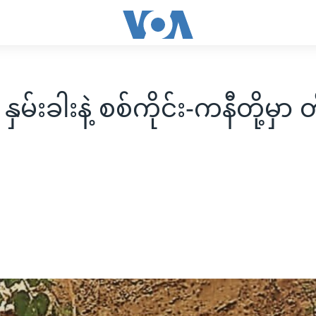
ှမ်းခါးနဲ့ စစ်ကိုင်း-ကနီတို့မှာ တ