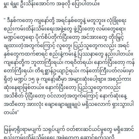
မှူး ရဲမှူး ဦးသိန်းအောင်က အခုလို ပြောပါတယ်။
" ဒီနှစ်ကတော့ ကျနော်တို့ အရင်နှစ်တွေနဲ့ မတူဘူး။ လုံခြုံရေး
စည်းကမ်းထိန်းသိမ်းရေးအဖွဲ့တွေ ဖွဲ့ပြီးတော့ လမ်းတွေရော၊
မဏ္ဍပ်တွေရော ပိုက်စိပ်တိုက်ပြီးတော့ အင်အားတွေ တိုးမြှင့်
ချထားတဲ့အတွက်ကြောင့် လူတွေ၊ ပြည်သူတွေကလည်း အရင်
နှစ်တွေကထက်စာရင် စည်းနဲ့ကမ်းနဲ့ ပြဿနာတွေ နည်းပါတယ်။
ကျနော်တို့က ဘူတာကြီးရယ်၊ ကရဝိတ်ရယ်၊ နောက်ပြီးတော့ ကန်
တော်ကြီးရယ်၊ တိရစ္ဆာန်ဥယျာဉ်ရယ်၊ ကန်တော်ကြီးပတ်လမ်းမှာ
ရှိတဲ့ မဏ္ဍပ် ၁၅ ခု ကျနော့်ဆီမှာ အများဆုံးပေါ့ဗျာ။ အစည်ကား
ဆုံးနေရာဖြစ်တယ်။ နောက်ပြီးတော့ ပြည်သူတွေကလည်း
အသိစိတ် ပိုပြီးတော့ ဝင်လာတဲ့အတွက်ကြောင့် နောက်ဆုံးနေ့
အထိတော့ အားလုံး ချောချောချူချုပဲ မရှိသလောက် ရှားသွားပါ
တယ်။"
မြန်မာ့ရိုးရာမပျက် သရုပ်ပျက် ဝတ်စားဆင်ယင်မှုတွေ မရှိအောင်
စည်းကမ်းထိန်းသိမ်းရေး အဖွဲ့တွေက ဆောင်ရွက်သလို