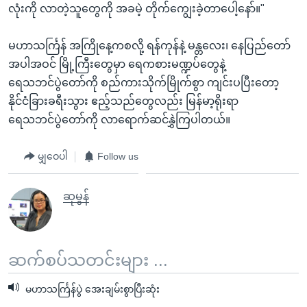
လုံးကို လာတဲ့သူတွေကို အခမဲ့ တိုက်ကျွေးခဲ့တာပေါ့နော်။"
မဟာသင်္ကြန် အကြိုနေ့ကစလို့ ရန်ကုန်နဲ့ မန္တလေး၊ နေပြည်တော်
အပါအဝင် မြို့ကြီးတွေမှာ ရေကစားမဏ္ဍပ်တွေနဲ့
ရေသဘင်ပွဲတော်ကို စည်ကားသိုက်မြိုက်စွာ ကျင်းပပြီးတော့
နိုင်ငံခြားခရီးသွား ဧည့်သည်တွေလည်း မြန်မာ့ရိုးရာ
ရေသဘင်ပွဲတော်ကို လာရောက်ဆင်နွှဲကြပါတယ်။
မျှဝေပါ
Follow us
ဆုမွန်
ဆက်စပ်သတင်းများ ...
မဟာသင်္ကြန်ပွဲ အေးချမ်းစွာပြီးဆုံး