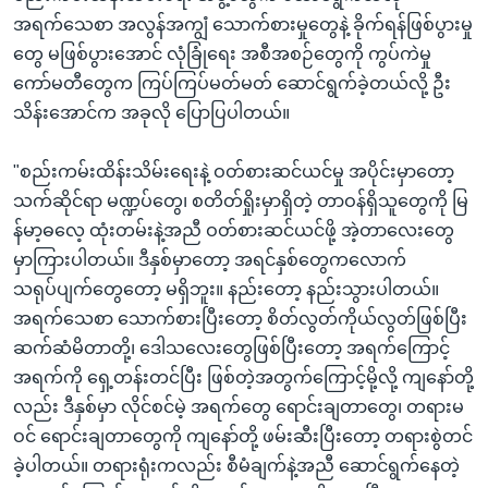
အရက်သေစာ အလွန်အကျွံ သောက်စားမှုတွေနဲ့ ခိုက်ရန်ဖြစ်ပွားမှု
တွေ မဖြစ်ပွားအောင် လုံခြုံရေး အစီအစဉ်တွေကို ကွပ်ကဲမှု
ကော်မတီတွေက ကြပ်ကြပ်မတ်မတ် ဆောင်ရွက်ခဲ့တယ်လို့ ဦး
သိန်းအောင်က အခုလို ပြောပြပါတယ်။
"စည်းကမ်းထိန်းသိမ်းရေးနဲ့ ဝတ်စားဆင်ယင်မှု အပိုင်းမှာတော့
သက်ဆိုင်ရာ မဏ္ဍပ်တွေ၊ စတိတ်ရှိုးမှာရှိတဲ့ တာဝန်ရှိသူတွေကို မြ
န်မာ့ဓလေ့ ထုံးတမ်းနဲ့အညီ ဝတ်စားဆင်ယင်ဖို့ အဲ့တာလေးတွေ
မှာကြားပါတယ်။ ဒီနှစ်မှာတော့ အရင်နှစ်တွေကလောက်
သရုပ်ပျက်တွေတော့ မရှိဘူး။ နည်းတော့ နည်းသွားပါတယ်။
အရက်သေစာ သောက်စားပြီးတော့ စိတ်လွတ်ကိုယ်လွတ်ဖြစ်ပြီး
ဆက်ဆံမိတာတို့၊ ဒေါသလေးတွေဖြစ်ပြီးတော့ အရက်ကြောင့်
အရက်ကို ရှေ့တန်းတင်ပြီး ဖြစ်တဲ့အတွက်ကြောင့်မို့လို့ ကျနော်တို့
လည်း ဒီနှစ်မှာ လိုင်စင်မဲ့ အရက်တွေ ရောင်းချတာတွေ၊ တရားမ
ဝင် ရောင်းချတာတွေကို ကျနော်တို့ ဖမ်းဆီးပြီးတော့ တရားစွဲတင်
ခဲ့ပါတယ်။ တရားရုံးကလည်း စီမံချက်နဲ့အညီ ဆောင်ရွက်နေတဲ့