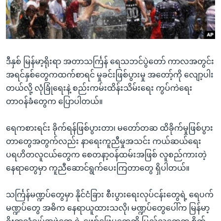
အ
သုတပဒေသာ အင်္ဂလိပ်စာ
ညွန်း
Learning English
စာမျက်နှာ
သို့
ဗွီအိုအေ လူမှုကွန်ယက်များ
ကျော်
ဒီနှစ် မြန်မာ့ရိုးရာ အတာသင်္ကြန် ရေသဘင်ပွဲတော် ကာလအတွင်း
ကြည့်
အရင်နှစ်တွေကထက်စာရင် မှုခင်းဖြစ်ပွားမှု အတော့်ကို လျော့ပါး
ရန်
တယ်လို့ လုံခြုံရေးနဲ့ စည်းကမ်းထိန်းသိမ်းရေး ကွပ်ကဲရေး
ဘာသာစကားများ
ရှာဖွေ
တာဝန်ခံတွေက ပြောပါတယ်။
ရန်
နေရာ
ရေကစားရင်း ခိုက်ရန်ဖြစ်ပွားတာ၊ မတော်တဆ ထိခိုက်မှုဖြစ်ပွား
သို့
တာတွေအတွက်လည်း နာရေးကူညီမှုအသင်း ကယ်ဆယ်ရေး
ကျော်
ပရဟိတလူငယ်တွေက စေတနာ့ဝန်ထမ်းအဖြစ် လူစည်ကားတဲ့
ရန်
နေရာတွေမှာ ကူညီဆောင်ရွက်ပေးကြတာတွေ ရှိပါတယ်။
သင်္ကြန်မဏ္ဍပ်တွေမှာ နိုင်ငံခြား စီးပွားရေးလုပ်ငန်းတွေရဲ့ ရေပက်
မဏ္ဍပ်တွေ အဓိက နေရာယူထားသလို၊ မဏ္ဍပ်တွေပေါ်က မြန်မာ့