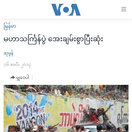
သုံး
ရ
လွယ်ကူ
မြန်မာ
မူလစာမျက်နှာ
စေ
မဟာသင်္ကြန်ပွဲ အေးချမ်းစွာပြီးဆုံး
မြန်မာ
သည့်
ကမ္ဘာ့သတင်းများ
ဆုမွန်
Link
ဗွီဒီယို
နိုင်ငံတကာ
၁၆ ဧၿပီ၊ ၂၀၁၄
များ
သတင်းလွတ်လပ်ခွင့်
အမေရိကန်
မျှဝေပါ
ပင်မ
ရပ်ဝန်းတခု လမ်းတခု အလွန်
တရုတ်
အကြောင်းအရာ
သို့
အင်္ဂလိပ်စာလေ့လာမယ်
အစ္စရေး-ပါလက်စတိုင်း
ကျော်
အပတ်စဉ်ကဏ္ဍများ
အမေရိကန်သုံးအီဒီယံ
ကြည့်
ရေဒီယိုနှင့်ရုပ်သံ အချက်အလက်များ
မကြေးမုံရဲ့ အင်္ဂလိပ်စာ
ရေဒီယို
ရန်
ပင်မ
ရေဒီယို/တီဗွီအစီအစဉ်
ရုပ်ရှင်ထဲက အင်္ဂလိပ်စာ
တီဗွီ