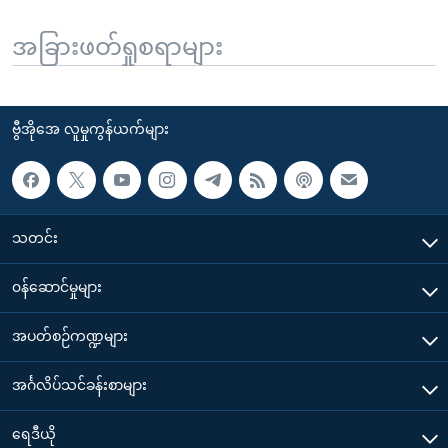
အခြားဖတ်ရှုစရာများ
ဗွီအိုအေ လူမှုကွန်ယက်များ
သတင်း
၀န်ဆောင်မှုများ
အပတ်စဉ်ကဏ္ဍများ
အင်္ဂလိပ်သင်ခန်းစာများ
ရေဒီယို