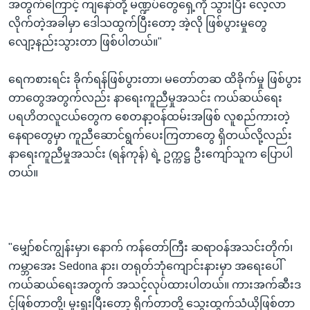
အတွက်ကြောင့် ကျနော်တို့ မဏ္ဍပ်တွေရှေ့ကို သွားပြီး လေ့လာ
လိုက်တဲ့အခါမှာ ဒေါသထွက်ပြီးတော့ အဲ့လို ဖြစ်ပွားမှုတွေ
လျော့နည်းသွားတာ ဖြစ်ပါတယ်။"
ရေကစားရင်း ခိုက်ရန်ဖြစ်ပွားတာ၊ မတော်တဆ ထိခိုက်မှု ဖြစ်ပွား
တာတွေအတွက်လည်း နာရေးကူညီမှုအသင်း ကယ်ဆယ်ရေး
ပရဟိတလူငယ်တွေက စေတနာ့ဝန်ထမ်းအဖြစ် လူစည်ကားတဲ့
နေရာတွေမှာ ကူညီဆောင်ရွက်ပေးကြတာတွေ ရှိတယ်လို့လည်း
နာရေးကူညီမှုအသင်း (ရန်ကုန်) ရဲ့ ဥက္ကဋ္ဌ ဦးကျော်သူက ပြောပါ
တယ်။
"မျှော်စင်ကျွန်းမှာ၊ နောက် ကန်တော်ကြီး ဆရာဝန်အသင်းတိုက်၊
ကမ္ဘာအေး Sedona နား၊ တရုတ်ဘုံကျောင်းနားမှာ အရေးပေါ်
ကယ်ဆယ်ရေးအတွက် အသင့်လုပ်ထားပါတယ်။ ကားအက်ဆီးဒ
င့်ဖြစ်တာတို့၊ မူးရူးပြီးတော့ ရိုက်တာတို့ သွေးထွက်သံယိုဖြစ်တာ