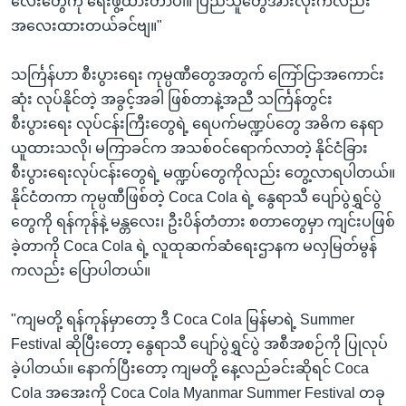
လေးတွေကို ရေးဖွဲ့ထားတာပါ။ ပြည်သူတွေအားလုံးကလည်း
အလေးထားတယ်ခင်ဗျ။"
သင်္ကြန်ဟာ စီးပွားရေး ကုမ္ပဏီတွေအတွက် ကြော်ငြာအကောင်း
ဆုံး လုပ်နိုင်တဲ့ အခွင့်အခါ ဖြစ်တာနဲ့အညီ သင်္ကြန်တွင်း
စီးပွားရေး လုပ်ငန်းကြီးတွေရဲ့ ရေပက်မဏ္ဍပ်တွေ အဓိက နေရာ
ယူထားသလို၊ မကြာခင်က အသစ်ဝင်ရောက်လာတဲ့ နိုင်ငံခြား
စီးပွားရေးလုပ်ငန်းတွေရဲ့ မဏ္ဍပ်တွေကိုလည်း တွေ့လာရပါတယ်။
နိုင်ငံတကာ ကုမ္ပဏီဖြစ်တဲ့ Coca Cola ရဲ့ နွေရာသီ ပျော်ပွဲရွှင်ပွဲ
တွေကို ရန်ကုန်နဲ့ မန္တလေး၊ ဦးပိန်တံတား စတာတွေမှာ ကျင်းပဖြစ်
ခဲ့တာကို Coca Cola ရဲ့ လူထုဆက်ဆံရေးဌာနက မလှမြတ်မွန်
ကလည်း ပြောပါတယ်။
"ကျမတို့ ရန်ကုန်မှာတော့ ဒီ Coca Cola မြန်မာရဲ့ Summer
Festival ဆိုပြီးတော့ နွေရာသီ ပျော်ပွဲရွှင်ပွဲ အစီအစဉ်ကို ပြုလုပ်
ခဲ့ပါတယ်။ နောက်ပြီးတော့ ကျမတို့ နေ့လည်ခင်းဆိုရင် Coca
Cola အအေးကို Coca Cola Myanmar Summer Festival တခု