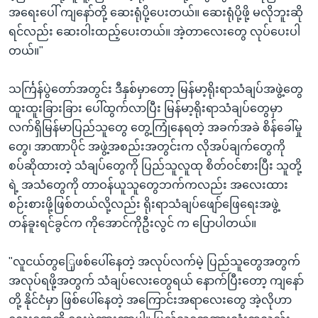
အရေးပေါ် ကျနော်တို့ ဆေးရုံပို့ပေးတယ်။ ဆေးရုံပို့ဖို့ မလိုဘူးဆို
ရင်လည်း ဆေးဝါးထည့်ပေးတယ်။ အဲ့တာလေးတွေ လုပ်ပေးပါ
တယ်။"
သင်္ကြန်ပွဲတော်အတွင်း ဒီနှစ်မှာတော့ မြန်မာ့ရိုးရာသံချပ်အဖွဲ့တွေ
ထူးထူးခြားခြား ပေါ်ထွက်လာပြီး မြန်မာ့ရိုးရာသံချပ်တွေမှာ
လက်ရှိမြန်မာပြည်သူတွေ တွေ့ကြုံနေရတဲ့ အခက်အခဲ စိန်ခေါ်မှု
တွေ၊ အာဏာပိုင် အဖွဲ့အစည်းအတွင်းက လိုအပ်ချက်တွေကို
စပ်ဆိုထားတဲ့ သံချပ်တွေကို ပြည်သူလူထု စိတ်ဝင်စားပြီး သူတို့
ရဲ့ အသံတွေကို တာဝန်ယူသူတွေဘက်ကလည်း အလေးထား
စဉ်းစားဖို့ဖြစ်တယ်လို့လည်း ရိုးရာသံချပ်ဖျော်ဖြေရေးအဖွဲ့
တန်ခူးရင်ခွင်က ကိုအောင်ကိုဦးလွင် က ပြောပါတယ်။
"လူငယ်တွြေုဖစ်ပေါ်နေတဲ့ အလုပ်လက်မဲ့ ပြည်သူတွေအတွက်
အလုပ်ရဖို့အတွက် သံချပ်လေးတွေရယ် နောက်ပြီးတော့ ကျနော်
တို့ နိုင်ငံမှာ ဖြစ်ပေါ်နေတဲ့ အကြောင်းအရာလေးတွေ အဲ့လိုဟာ