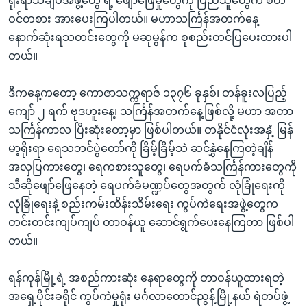
ရိုးရာသံချပ်အဖွဲ့တွေ ရဲ့ ဖျော်ဖြေမှုတွေကို ပြည်သူတွေက စိတ်
ဝင်တစား အားပေးကြပါတယ်။ မဟာသင်္ကြန်အတက်နေ့
နောက်ဆုံးရသတင်းတွေကို မဆုမွန်က စုစည်းတင်ပြပေးထားပါ
တယ်။
ဒီကနေ့ကတော့ ကောဇာသက္ကရာဇ် ၁၃၇၆ ခုနှစ်၊ တန်ခူးလပြည့်
ကျော် ၂ ရက် ဗုဒဟူးနေ့၊ သင်္ကြန်အတက်နေ့ဖြစ်လို့ မဟာ အတာ
သင်္ကြန်ကာလ ပြီးဆုံးတော့မှာ ဖြစ်ပါတယ်။ တနိုင်ငံလုံးအနှံ့ မြန်
မာ့ရိုးရာ ရေသဘင်ပွဲတော်ကို ခြိမ့်ခြိမ့်သဲ ဆင်နွှဲနေကြတဲ့ချိန်
အလှပြကားတွေ၊ ရေကစားသူတွေ၊ ရေပက်ခံသင်္ကြန်ကားတွေကို
သီဆိုဖျော်ဖြေနေတဲ့ ရေပက်ခံမဏ္ဍပ်တွေအတွက် လုံခြုံရေးကို
လုံခြုံရေးနဲ့ စည်းကမ်းထိန်းသိမ်းရေး ကွပ်ကဲရေးအဖွဲ့တွေက
တင်းတင်းကျပ်ကျပ် တာဝန်ယူ ဆောင်ရွက်ပေးနေကြတာ ဖြစ်ပါ
တယ်။
ရန်ကုန်မြို့ရဲ့ အစည်ကားဆုံး နေရာတွေကို တာဝန်ယူထားရတဲ့
အရှေ့ပိုင်းခရိုင် ကွပ်ကဲမှုရုံး မင်္ဂလာတောင်ညွန့်မြို့နယ် ရဲတပ်ဖွဲ့